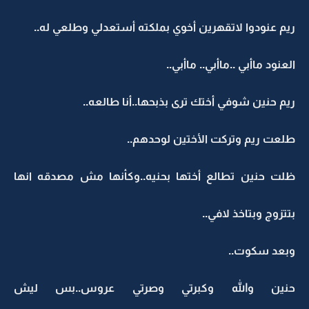
ريم عنودوا لاتقهرين أخوي بملكته أستعدلي وطلعي له..
العنود ماأبي ..ماأبي.. ماأبي..
ريم حنين شوفي أختك ترى بذبحها..أنا طالعه..
طلعت ريم وتركت الأختين لوحدهم..
ظلت حنين تطالع أختها بحنيه..وكأنها مش مصدقه انها
بتتزوج وبتاخذ لافي..
وبعد سكوت..
حنين والله وكبرتي وصرتي عروس..بس ليش