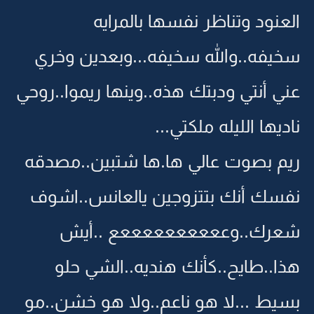
العنود وتناظر نفسها بالمرايه
سخيفه..والله سخيفه...وبعدين وخري
عني أنتي ودبتك هذه..وينها ريموا..روحي
ناديها الليله ملكتي...
ريم بصوت عالي ها.ها شتبين..مصدقه
نفسك أنك بتتزوجين يالعانس..اشوف
شعرك..وععععععععععع ..أيش
هذا..طايح..كأنك هنديه..الشي حلو
بسيط ...لا هو ناعم..ولا هو خشن..مو