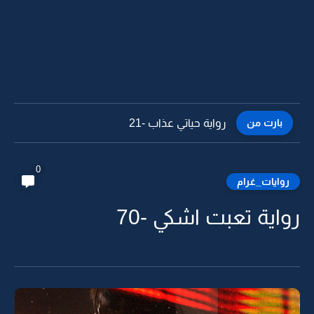
بارت من
رواية حياتي عذاب -20
0
روايات_غرام
رواية تعبت اشكي -70