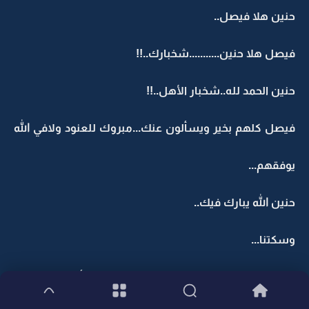
حنين هلا فيصل..
فيصل هلا حنين...........شخبارك..!!
حنين الحمد لله..شخبار الأهل..!!
فيصل كلهم بخير ويسألون عنك...مبروك للعنود ولافي الله
يوفقهم...
حنين الله يبارك فيك..
وسكتنا...
فيصل توقعتك تكونين نايمه لأن الوقت متأخر ..ماتوقعت