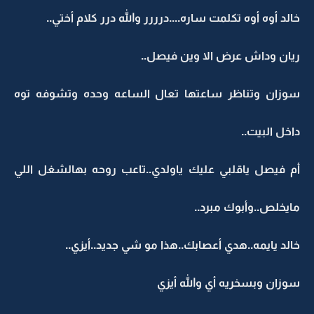
خالد أوه أوه تكلمت ساره....درررر والله درر كلام أختي..
ريان وداش عرض الا وين فيصل..
سوزان وتناظر ساعتها تعال الساعه وحده وتشوفه توه
داخل البيت..
أم فيصل ياقلبي عليك ياولدي..تاعب روحه بهالشغل اللي
مايخلص..وأبوك مبرد..
خالد يايمه..هدي أعصابك..هذا مو شي جديد..أيزي..
سوزان وبسخريه أي والله أيزي