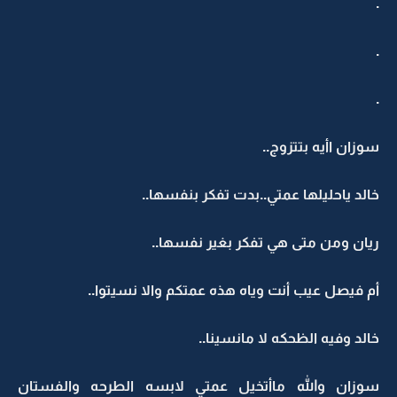
.
.
.
سوزان اأيه بتتزوج..
خالد ياحليلها عمتي..بدت تفكر بنفسها..
ريان ومن متى هي تفكر بغير نفسها..
أم فيصل عيب أنت وياه هذه عمتكم والا نسيتوا..
خالد وفيه الظحكه لا مانسينا..
سوزان والله ماأتخيل عمتي لابسه الطرحه والفستان