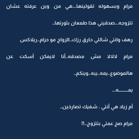
مرام وبسهوله تقولينها...هي من وين عرفته عشان
تتزوجه...صدقيني هذا طمعان بثورتها..
رهف وانتي شاللي حارق رزك..الزواج مو حرام..ريلاكس
مرام لالالا مش مصدقه..أنا لايمكن أسكت عن
هالموضوع..يمه..يبه..وينكم..
يمــــــــــه...
أم زياد هي أنتي . شفيك تصارخين..
مرام صج عمتي بتتزوج..!!