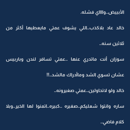
الأبييض..وااااي فشله.
خالد عاد بلاكذب..اللي يشوف عمتي مايعطيها أكثر من
ثلاثين سنه..
سوزان أنت ماتدري عنها ..عمتي تسافر لندن وباربيس
عشان تسوي الشد وماأدراك مالشد..!!
خالد ولو لاتحاولين..عمتي صغيرونه..
ساره وانتوا شعليكم..صغيره ..كبيره..اتمنوا لها الخير..وبلا
كلام فاضي..