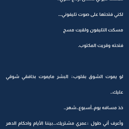
لكني فتحتها على صوت تليفوني...
مسكت التليفون ولقيت مسج
فتحته وقريت المكتوب.
لو يموت الشوق بقلوب↓ البشر مايموت بخافقي شوقي
عليك..
خذ مسافه يوم..أسبوع..شهر..
وأعرف أني طول ↓عمري مشتريك...بيننا الأيام واحكام الدهر