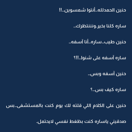
حنين الحمدلله..أنتوا شمسوين..!!
ساره كلنا بخير.ونننتظرك..
حنين طيب..ساره..أنا آسفه..
ساره آسفه على شنوا..!!؟
حنين آسفه وبس..
ساره كيف بس..؟
حنين على الكلام اللي قلته لك يوم كنت بالمستشفى..بس
صدقيني ياساره كنت بظغط نفسي لايحتمل.