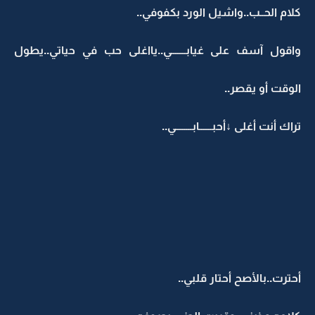
كلام الحــب..واشيل الورد بكفوفي..
واقول آسف على غيابـــــــي..يااغلى حب في حياتي..يطول
الوقت أو يقصر..
تراك أنت أغلى ↓أحبــــــابــــــــي..
أحترت..بالأصح أحتار قلبي..