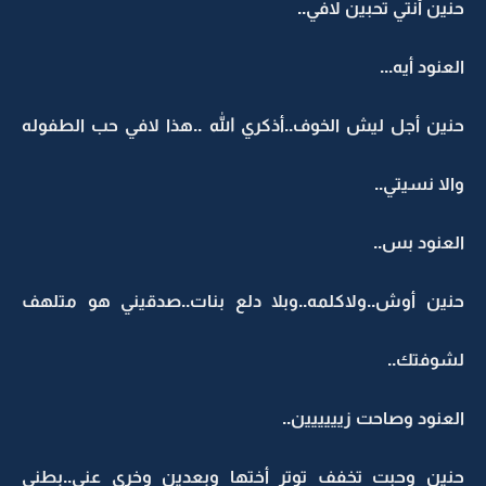
حنين أنتي تحبين لافي..
العنود أيه...
حنين أجل ليش الخوف..أذكري الله ..هذا لافي حب الطفوله
والا نسيتي..
العنود بس..
حنين أوش..ولاكلمه..وبلا دلع بنات..صدقيني هو متلهف
لشوفتك..
العنود وصاحت زيييييين..
حنين وحبت تخفف توتر أختها وبعدين وخري عني..بطني