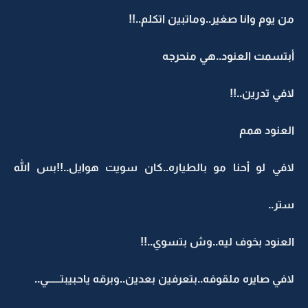
من يوم وانا صغير..وماتبين اتكلم..!!
أبتسمت العنود..هي منحرجه
لافي تدرين..!!
العنود همم
لافي لو أحنا مو بالطياره..كان سويت هوايل..!!بس الله
ستر..
العنود بخوف ليه..وش بتسوي..!!
لافي صايره ملقوفه..بتعرفين بعدين..وبرقه ياحبيبتــــــي..