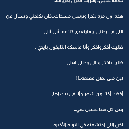
كلامه عذبني..وقريت الحزن بحروفه..
هذه أول مره يتجرا ويرسل مسجات..كان يكلمني ويسأل عن
اللي في بطني..ومايتعدى كلامه شي ثاني..
ظليت أفكروافكر وأنا ماسكه التليفون بأيدي..
ظليت افكر بحالي وحالي اهلي...
لين متى بظل معلقه..!!
أخذت أكثر من شهر وأنا في بيت اهلي...
بس كل هذا غصبن عني..
لكن اللي اكتشفته في الأونه الأخيره..