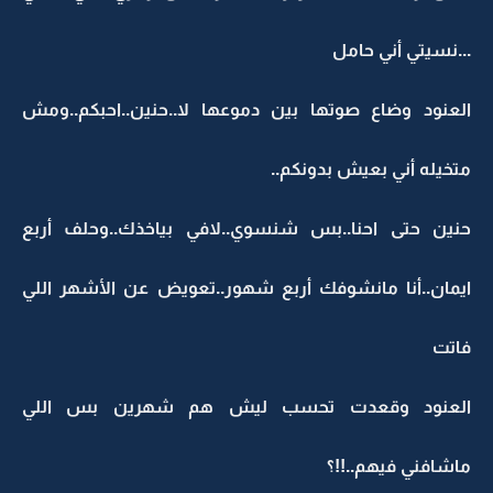
...نسيتي أني حامل
العنود وضاع صوتها بين دموعها لا..حنين..احبكم..ومش
متخيله أني بعيش بدونكم..
حنين حتى احنا..بس شنسوي..لافي بياخذك..وحلف أربع
ايمان..أنا مانشوفك أربع شهور..تعويض عن الأشهر اللي
فاتت
العنود وقعدت تحسب ليش هم شهرين بس اللي
ماشافني فيهم..!!؟