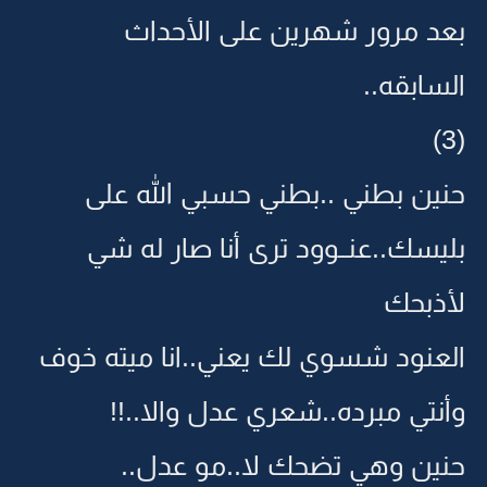
بعد مرور شهرين على الأحداث
السابقه..
(3)
حنين بطني ..بطني حسبي الله على
بليسك..عنــوود ترى أنا صار له شي
لأذبحك
العنود شسوي لك يعني..انا ميته خوف
وأنتي مبرده..شعري عدل والا..!!
حنين وهي تضحك لا..مو عدل..