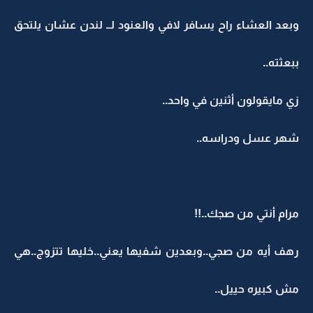
وبعد العشاء راح يسافر لافي والعنود لــ لندن عشان يلتحق
ببعثته..
زي مايقولون أثنين في واحد..
شهر عسل ودراسه..
مرام أنتي من صجك..!!
رهف أيه من صجي..وبعدين شفيها يعني..خليها تتزوج..هي
مش كبيره حييل..