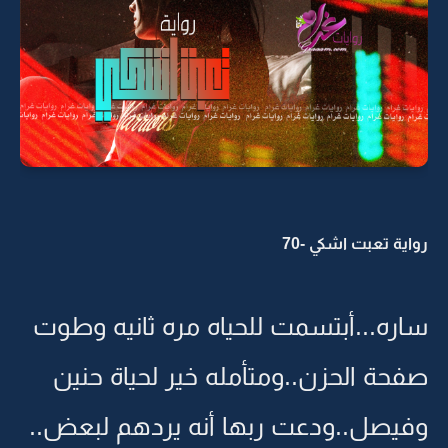
رواية تعبت اشكي -70
ساره...أبتسمت للحياه مره ثانيه وطوت
صفحة الحزن..ومتأمله خير لحياة حنين
وفيصل..ودعت ربها أنه يردهم لبعض..