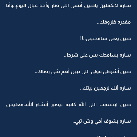
ساره لاتكملين ياحنين أنسي اللي صار وأحنا عيال اليوم..وأنا
مقدره ظروفك..
حنين يعني سامحتيني..!!
ساره بسامحك بس على شرط..
حنين أشرطي قولي اللي تبين أهم شي رضاك..
ساره أنك ترجعين بيتك..
حنين ابتسمت اللي الله كاتبه بيصير أنشاء الله..معليش
ساره بشوف أمي وش تبي..