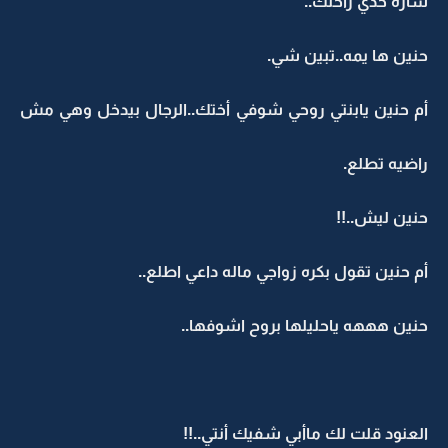
ساره خذي راحتك..
حنين ها يمه..تبين شي.
أم حنين يابنتي روحي شوفي أختك..الرجال بيدخل وهي مش
راضيه تطلع.
حنين ليش..!!
أم حنين تقول بكره زواجي ماله داعي اطلع..
حنين هههه ياحليلها بروح اشوفها..
العنود قلت لك ماأبي شفيك أنتي..!!