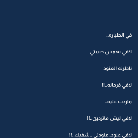
في الطياره..
لافي بهمس حبيبتي..
ناظرته العنود
لافي فرحانه..!!
ماردت عليه..
لافي ليش ماتردين..!!
لافي عنود..عنودتي ..شفيك..!!