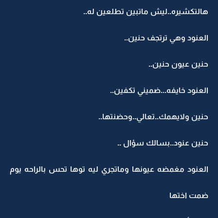
هالتكشيره..ليش ماتبين تطلعين له..
العنود وهي ترتجف حنين..
حنين عيون حنين..
العنود خايفه...ضميني تكفين..
حنين ولايهمك..تعالي..وحضنتها..
حنين عنود..بسالك سؤال ..
العنود مغمضه عيونها وماتجري ليه توها تحس بالراحه يوم
ضمت اختها