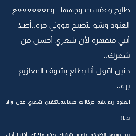
طايح وعفست وجهها ..وعععععععع
العنود وشو يتصيح مووتي حره..أصلا
أنتي منقهره لأن شعري أحسن من
شعرك..
حنين أقول أنا بطلع بشوف المعازيم
بره..
العنود ريم..بلاه حركااات صبيانيه..تكفين شعري عدل والا
لا..!!
ريم وفيها الظحكه عنوود..شفيك..هذه ملكتك ,أذتينا..أجل