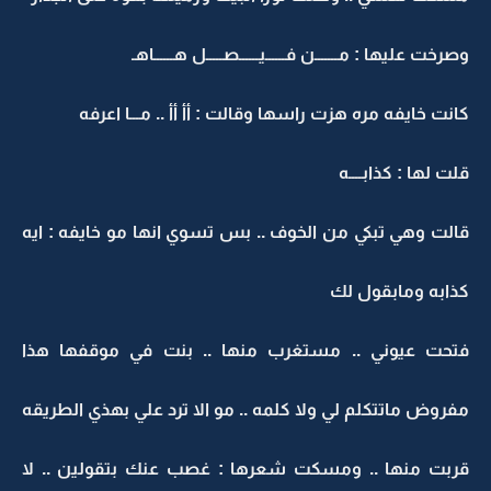
وصرخت عليها : مـــــــن فــــــيــــــصـــــل هــــــاهـ
كانت خايفه مره هزت راسها وقالت : أأ أأ .. مـــا اعرفه
قلت لها : كذابــــه
قالت وهي تبكي من الخوف .. بس تسوي انها مو خايفه : ايه
كذابه ومابقول لك
فتحت عيوني .. مستغرب منها .. بنت في موقفها هذا
مفروض ماتتكلم لي ولا كلمه .. مو الا ترد علي بهذي الطريقه
قربت منها .. ومسكت شعرها : غصب عنك بتقولين .. لا