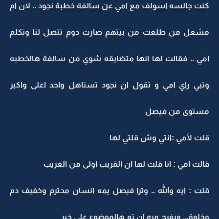
كنت جالسه اسولف مع امي عن سالفة خطبة نجود .. لان ام
مشعل من طلعت من بيتهم صارت دوم تتصل لنا وتكلم
امي .. فقالت لها انها متضايقه شوي من سالفة هالخطبه
وتبي راي امي و تقول ان نجود تستاهل واحد اعلى واكبر
مستوى من فيصل
قلت لأمي :انتي وش قلتي لها
قالت امي : انا قلت لها ان القريب اولى من الغريب
قلت : ايه والله .. وترا فيصل يمه انسان محترم وخفيف دم
وخلوق.. وبفرح مره ان تم هالموضوع على خير