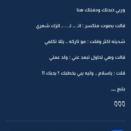
وربي ذبحتك ودفنتك هنا
قالت بصوت متكسر : اتـ ... تـ ـ ـ .. اترك شعري
شديته اكثر وقلت : مو تاركه .. يللا تكلمي
قالت وهي تحاول تبعد عني : ولد عمتي
قلت : ياسلام .. وليه يبي يخطبك ؟ يحبك !!
يتبع ,,,,
👇👇👇