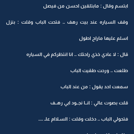
ابتسم وقال : مابتلقين احسن من فيصل
وقف السياره عند بيت رهف .. فتحت الباب وقلت : بنزل
اسلم عليها ماراح اطول
قال : لا عادي خذي راحتك .. انا انتظركم في السياره
طلعت .. ورحت طقيت الباب
سمعت احد يقول : من عند الباب
قلت بصوت عالي : انــا نجــود ابي رهــف
فتحولي الباب .. دخلت وقلت : السـلاام علـ ....