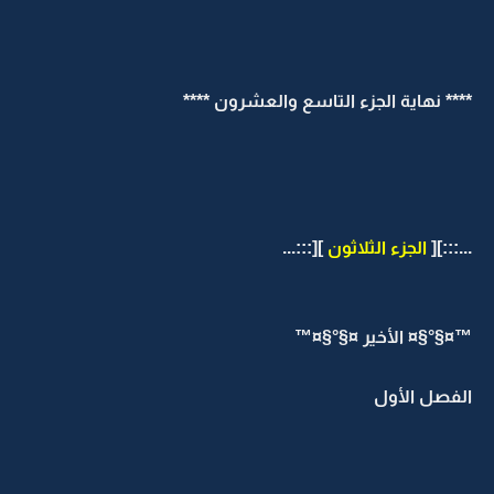
**** نهاية الجزء التاسع والعشرون ****
...:::][
الجزء الثلاثون
][:::...
™¤§°§¤ الأخير ¤§°§¤™
الفصل الأول