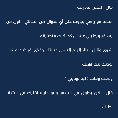
قال : للحين مادريت
محمد مو راضي يجاوب على أي سؤال من اسألتي .. اول مره
يسافر ويخليني عشان كذا كنت متضايقه
شوي وقال : يللا الريم البسي عبايتك وخذي اغراضك عشان
بوديك بيت اهلك
وقفت وقلت : ليه توديني ؟
قال : لان بطول في السفر ومو حلوه اخليك في الشقه
لحالك