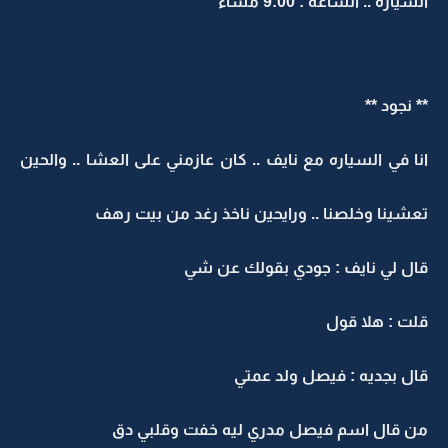
السياره .. الساعه : 9:00 مساءً
** نجود **
انا في السياره مع نايف .. كان عازمني على العشا .. والحين
تعشينا وخلصنا .. ورايحين ناخذ رغد من بيت رهف
قال لي نايف : جودي بقولك عن شي
قلت : هلا قول
قال بجديه : فيصل ولد عمتي
من قال اسم فيصل مدري ليه خفت وقلبي دق