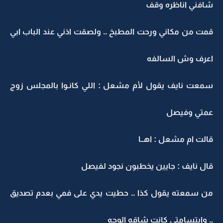
شافني اناظره وقف
قمت من مكاني ورحت المطبخ .. ولصقت اذني عند الباب ابي
اعرف وش السالفه
سمعت نايف يقول لأم مشعل : اللي كانـوا بالمجلس زوج
عمتي وفيصل
قالت ام مشعل : اهــا
قال نايف : جايين يخطبون نجود لفيصل
من سمعته يقول كذا .. حطيت يدي على فمي بعدم تصديق
.. وابتسامتي كانت شاقه الوجه