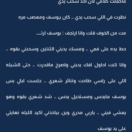
ماكملت كلامي لان احد سحب يدي
نظرت في اللي سحب يدي .. كان يـوسف ومعصب مره
مت من الخوف قلت وانا ارتجف : يوسف ارتـــ..
حط يده على فمي .. ومسك يديني الثنتين وسحبني بقوه ..
وانا كنت احاول افك يديني واصرخ ماقدرت .. حتى الشيله
اللي على راسي طاحت وتناثر شعري .. جلست ابكي بس
يوسف مايحس ومستحيل يحس .. شد شعري بقوه وهو
يمشي فيني .. ياربي مدري وين بياخذني اكيد الليله نهايتي
على يد يوسف