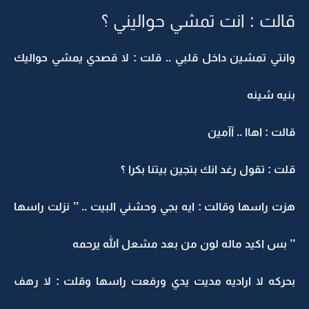
قالت : انت تمشي حواليني ؟
وانتي تمشين داخل قلبي .. قلت : لا قصدي يمشي حواليك
بنيه شينه
قالت : اهاا .. آآمين
قلت : تقول رغد انك بتجين بيتنا بكرا ؟
هزت راسها وقالت : ايه بجي وحشني البيت .. ’’ نزلت راسها
’’ بس اكيد ماله لون من بعد مشعل الله يرحمه
بحركه لا اراديه مديت يدي ورفعت راسها وقلت : لا رهف