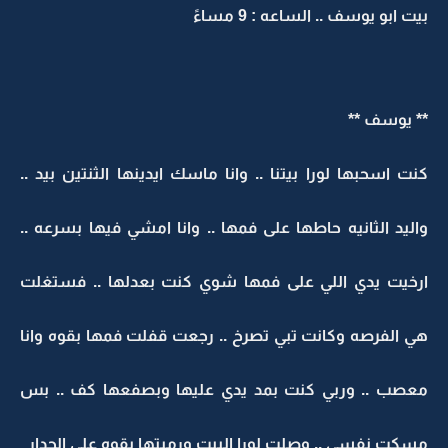
بيت ابو يوسف .. الساعه : 9 مساءً
** يوسف **
كنت اسحبها لورا بيتنا .. وانا ماسك ايدينها الثنتين بيد ..
واليد الثانيه حاطها على فمها .. وانا امشي فيها بسرعه ..
ارخيت يدي اللي على فمها شوي كنت بعدلها .. فستغلت
هي الفرصه وكانت تبي تصرخ .. رجعت قفلت فمها بقوه وانا
معصب .. وربي كنت بمد يدي عليها وبصفعها كف .. بس
مسكت نفسي .. وصلت لورا البيت ورميتها بقوه على الجدار