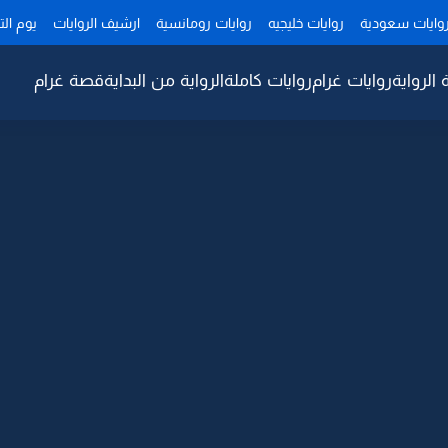
وايات سعودية
روايات خليجيه
روايات رومانسية
ارشيف الروايات
يوم ال
 الرواية
روايات غرام
روايات كاملة
الرواية من البداية
قصة غرام