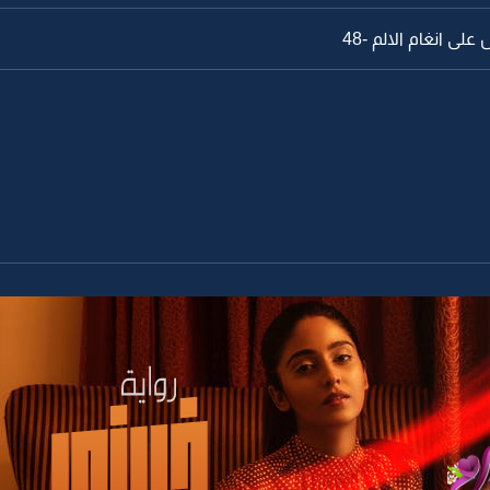
لى انغام الالم -48