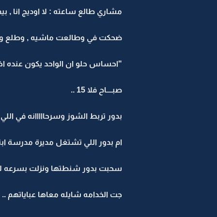
مشاري طالع ساعته : لا اوديج انا , بيم
ضحكت في وطالعت ماشيه , وطلع ور
"احساس حلو ان الواحد يكون عنده اخوا
صبــــاح فلا 15 ..
بدور تربط الشوز وسرحااااانه في اللي ن
ام بدور اللي تشتغل مديرة مدرسة ابتدائ
سحبت بدور شنطتها ونزلت بسرعه لامها
جت الخدامه شايله معاها عباياتهم ..