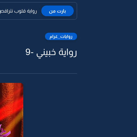
بارت من
رواية قلوب تتراقص ع
روايات_غرام
رواية خبيني -9