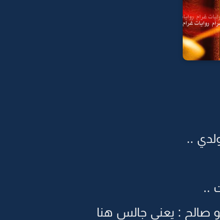
لدي ..
صالح : يعني جالس هنا