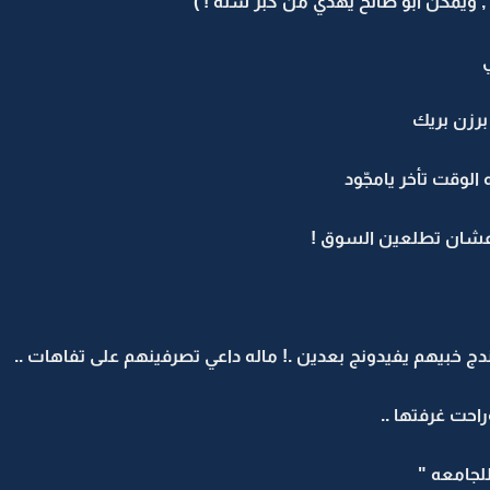
, ويمكن ابو صالح يهذي من كبر سنه ! )
رزن بريك
ه الوقت تأخر يامجّود
 عشان تطلعين السوق !
دج خبيهم يفيدونج بعدين .! ماله داعي تصرفينهم على تفاهات ..
احت غرفتها ..
للجامعه "