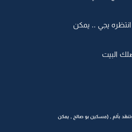
نتظره يجي .. يمكن
لك البيت
هّد بألم , (مسكين بو صالح , يمكن