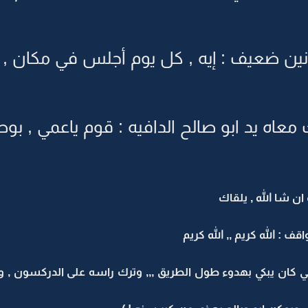
ين ضعيف : إيه , كل يوم أجلس في مكان , ا
ه يد ابو صالح الدافيه : قوم ياعمي , بوص
ن شا الله , يلقاك
 : الله كريم ,, الله كريم
كان يبكي بهدوء طول الطريق ,,, وترك راسه على الدركسون , وتن