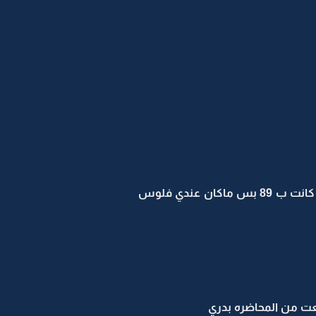
هديل جالسه مستنده على الجدار تراقب البنات .. " هذي البلوزه اللي لابستها البنت شفتها في المحل , كانت ب 89 بس ماكان عندي فلوس
 من المحاضره بدري