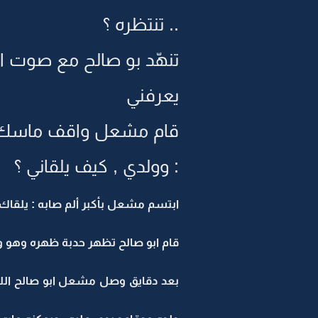
.. تنتظره ؟
تنهّد بو صالح مع صوت ان
يعرفني
قام مشعل واقف ماسك معا
: وولدي , كيف يلقاني ؟
ابتسم مشعل بأكبر ألم صابه : يلقاك ا
قام ابو صالح تظهر حدبة ظهره وهو واقف
بعد دقايق وصل مشعل ابو صالح اللي 