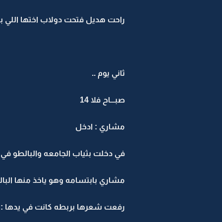
راحت هديل فتحت دولاب اختها اللي بأ
ثاني يوم ..
صبـــاح فلا 14
مشاري : ادخل
في دخلت بثياب الجامعه والبالطو في
مشاري بابتسامه وهو ياخذ منها البال
رفعت شعرها بربطه كانت في يدها : ت