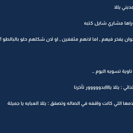
ديني يللا
اها مشاري شايل كتبه
ن يفخر فيهم , اما لانهم مثففين , او لان شكلهم حلو بالبالطو ! 
اوية تسويه اليوم ..
ي : يللا ياااابدووووور تأخرنا
 اللي كانت واقفه في الصاله وتصفق : يللا العبايه يا جميلة