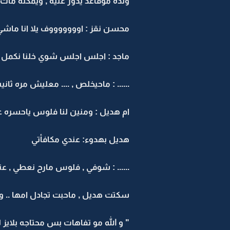
ولده موقاعد يدور عليه , ويمكنه مات 
محسن نقز : اوووووووف يلا انا ماشي
ماجد : اجلس اجلس شوي خلنا نكمل ب
...... : ماحيخلص , .... معليش مره ثاني
ام هديل : ومنين لنا فلوس ياحسره
هديل بهدوء: عندي مكافأتي
...... : شوفي , فلوس مارح نعطي , عن
سكتت هديل , ماحبت تجادل امها .. ور
" و الله مو تفاهات بس محتاجه بلايز 