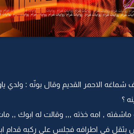
ماغه الاحمر القديم وقال بونّه : ولدي ياو
ه ؟
قل في اطرافه فجلس على ركبه قدام ابو 