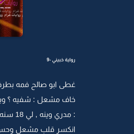
رواية خبيني -9
غطى ابو صالح فمه بطرف ش
خاف مشعل : شفيه ؟ وين
: مدري وينه , لي 18 سنه ماشفته , امه خذته ,,, وقالت له ابوك ,, مات ..
انكسر قلب مشعل وحس بث