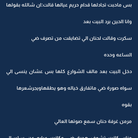
بس ماحبت تجادلها قدام حريم عيالها قالت:ان شالله بقولها
وانا الحين برد البيت بعد
سكرت وقالت لحنان الي تضايقت من تصرف ضي
الساعه وحده
دخل البيت بعد مالف الشوارع كلها بس عشان ينسى الي
سواه صورة ضي ماتفارق خياله وهو يطقهاويجرشعرها
بقوه
مرمن غرفة حنان سمع صوتها العالي
حنان كانت تشوف هدية ضي وكانت عباره عن سلسال