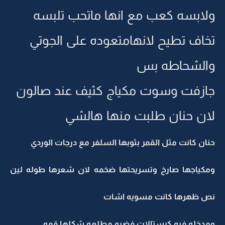
ولابسه كعب مع انها ماتحب تلبسه
تخاف تطيح لانهامتعوده على الجوتي
والشحاطه بس
جازفت وسوت مكياج كثيف عند صالون
لان حنان طلبت منها هالشي
حنان كانت مثل القمر بثوبها السلفر مع درجات الوردي
ومكياجها صارخ وتسريحتها ضخمه لان شعرها طوله لين
نص ظهرها كانت مسويه اشات
ومدخله فيه كرستالات فضيه مطلعه شكلها قمه