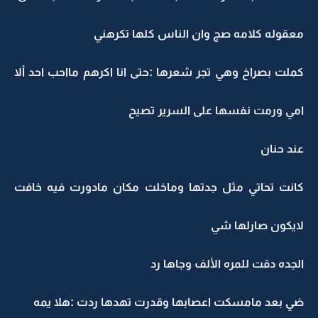
معقوله كلامه صج وان الناس كلها تكرهني
كملت بصراخ وهي تجر شعرها :حتى انا اكرهم مااحب احد ألا
امي ورمت نفسها على السرير تصيح
عند حنان
كانت تحاتي مثل جدتها وماخلت مكان مادورت فيه خافت
لايكون صارلها شي
الجده دقت للمره الألف وجاها رد
ضي بعد مامسكت اعصابها وقدرت تهدها ردت :هلا يمه