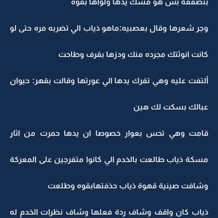
بتصفقه بس هو مسك يدها ولواها بقوه
وجر شعرها وقال بعصبيه:ماهو ذياب الي تضربه مره حتى لو
كانت انوثتك مجرده منك ودزها بقرف وطاحت
ألتفت عليه وهي تفرك يدها الي عورتها وقالت بقهر: حيوان
عبالك بسكت لك هين
قامت وهي تحس بعوار خصوصا ان يدها حمرت من اثار
مسكة ذياب طالعت بالخدم الي كانوا متفرجين على المعركة
وشافت صينية قهوة ذياب حذفتهابقوه وطلعت
ذياب كان واقف وشاف ردة فعلها وشاف نظرات الخدم له