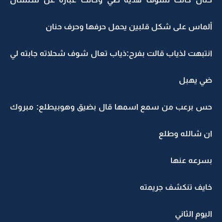
ألماس على شكل قلبين يحمل حرفها وحرف حنان
انتبهت لذياب قالت بفرح:ذياب تعال شوف شحلاته جابته لي
ضي يهبل
حس برعب من سمع اسمها قال بضيق وهوبيطلع: مبروك
ان شالله وطلع
بسرعه عنها
خايف تنكشف جريمته
اليوم الثاني