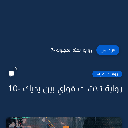
بارت من
رواية الفئة المجنونة -7
0
روايات_غرام
رواية تلاشت قواي بين يديك -10