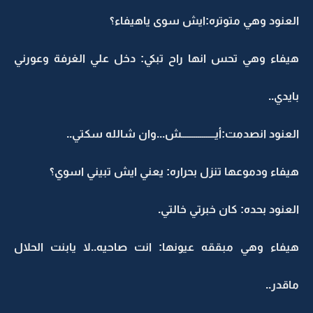
العنود وهي متوتره:ايش سوى ياهيفاء؟
هيفاء وهي تحس انها راح تبكي: دخل علي الغرفة وعورني
بايدي..
العنود انصدمت:أيــــــــــــــــش...وان شالله سكتي..
هيفاء ودموعها تنزل بحراره: يعني ايش تبيني اسوي؟
العنود بحده: كان خبرتي خالتي.
هيفاء وهي مبققه عيونها: انت صاحيه..لا يابنت الحلال
ماقدر..