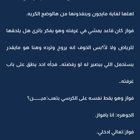
اهلها لغاية مايجون وينقذونها من هالوضع الكريه.
فواز كان قاعد يمشي في غرفته وهو يفكر ياترى هل يلحقها
للرياض ولا لأ؟بس الخوف انه يروح وترده وهنا هو مايقدر
يستحمل اللي بيصير له لو رفضته.. فجأه احد يطق على باب
غرفته..
فواز وهو يقط نفسه على الكرسي بتعب:ميــــــــن؟
الجوهره: انا يافواز.
فواز:تعالي ادخلي.