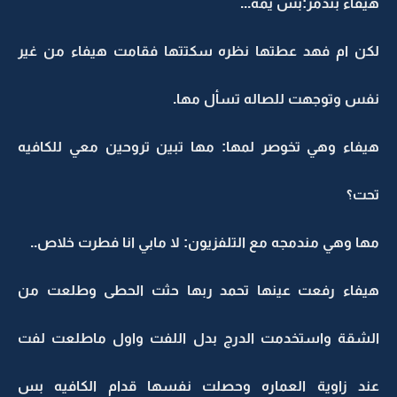
هيفاء بتذمر:بس يمه...
لكن ام فهد عطتها نظره سكتتها فقامت هيفاء من غير
نفس وتوجهت للصاله تسأل مها.
هيفاء وهي تخوصر لمها: مها تبين تروحين معي للكافيه
تحت؟
مها وهي مندمجه مع التلفزيون: لا مابي انا فطرت خلاص..
هيفاء رفعت عينها تحمد ربها حثت الحطى وطلعت من
الشقة واستخدمت الدرج بدل اللفت واول ماطلعت لفت
عند زاوية العماره وحصلت نفسها قدام الكافيه بس