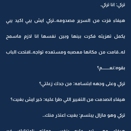
تركي: انا تركي.
هيفاء فزت من السرير مصدومه..تركي ايش يبي اكيد يبي
يكمل تهزيئه فكرت بينها وبين نفسها انا لازم ماسمح
له..قامت من مكانها معصبه ومستعده تواجه..افتحت الباب
بقوه:نعــــــــم؟
تركي وعلى وجهه ابتسامه: من جدك زعلتي؟
هيفاء انصدمت من التغيير اللي طرا عليه: خير ايش بغيت؟
تركي وهو مازال يبتسم: بغيت اعتذر منك..
هيفاء وهي ترد عليه بنفس جملته :اعتذارك غير