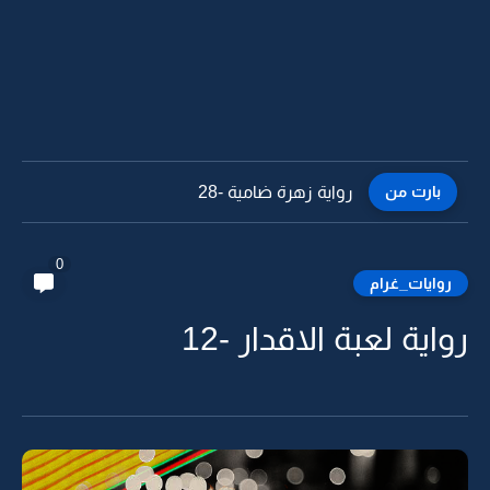
بارت من
رواية زهرة ضامية -27
0
روايات_غرام
رواية لعبة الاقدار -12