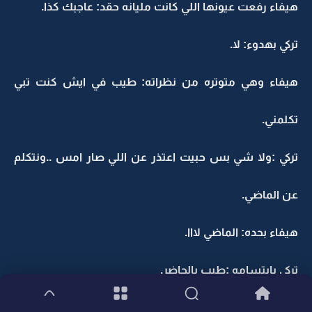
هيفاء رفعت عيونها اللي كانت مليانه حقد: عاجبك كذا.
تركي بهدوء: لا.
هيفاء وهي متوتره من نظراته: طيب في ايش كنت تبي
تكلمني.
تركي :ولا شي بس حبيت اعتذر عن اللي صار امس ..ونتكلم
عن الماضي.
هيفاء بحده: الماضي لااا.
تركي بابتسامه :طيب بالحاضر.
هيفاء ببرود: مثل ايش.