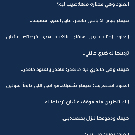
العنود وهي محتاره منها:طيب ليه؟
هيفاء بتوتر: لا ياختي ماقدر، مابي اسوي فضيحه..
العنود احتارت من هيفاء: يالغبيه هذي فرصتك عشان
تردينها له خبري خالتي..
هيفاء وهي ماتدري ليه ماتقدر: ماقدر يالعنود ماقدر..
العنود استغربت: هيفاء شفيك..مو انتي اللي دايماً تقولين
انك تنطرين منه موقف عشان تردينها له.
هيفاء ودموعها تنزل بصمت:بلى.
العنود بصبر: طـــــيب؟