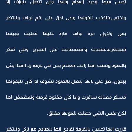
تحس فيها مجرد اوهام وانها مان تتصل بنواف الا
وتختفي.فاخذت تلفونها وهي تدق على رقم نواف وتنتظر
بس ولاول مره نواف مارد عليها قطبت جبينها
مستغربه،تنهدت واسنسدحت على السرير وهي تفكر
بالعنود وتمنت انها راحت معهم بس هي عرفه رد امها ايش
بيكون..طرا على بالها تتصل بالعنود تشوف اذا كان تليفونها
مسكر معناته سافرت واذا كان مفتوح فرصة وتفضفض لها
لكن نفس الشي حصلت تلفونها مغلق.
قررت انها تجلس بالغرفة تفادي انها تتصادم مع تركي وتنتظر