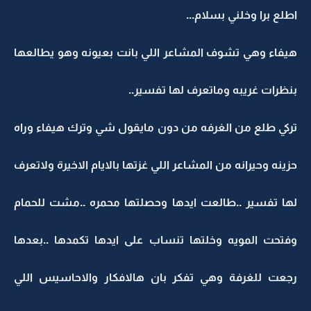
اطلع برا وخلني بسلام...
هيفاء وهي تشوف المشاعر اللي بانت بعيونه وهو يطالعها
بنظرات غريبه وماتعرف لها تفسير..
تركي طلع من الغرفه من دون مايقول شي وترك هيفاء وراه
حزينه وحيرانه من المشاعر اللي غزتها بالايام الاخيرة ولاتعرف
لها تفسير ..طالعت ايدها وحصلتها محمره ..مشت للحمام
وفتحت المويه وخلتها تنساب على ايدها تكمدها ..بعدها
رجعت للغرفة وهي تفكر بان هالافكار والاحاسيس اللي