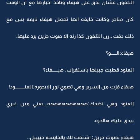
التلفون عشان تدق على هيفاء وتاخذ اخبارها مع ان الوقت
كان متاخر وكانت خايفه انها تحصل هيفاء نايمه بس مع
ذلك دقت ..رن التلفون كذا رنه الا صوت حزين يرد عليها.
هيفاء:الــــــو؟
العنود قطبت جبينها باستغراب: هيــــــفاء؟
هيفاء فزت من السرير وهي تضوي نور الابجوره:العنــــــــــود!
العنود وهي تضحك:ههههههههههه...يعني مين غيري
بيدق عليك هالحزه.
هيفاء بصوت حزين: اشتقت لك يالخايسه حييييل..