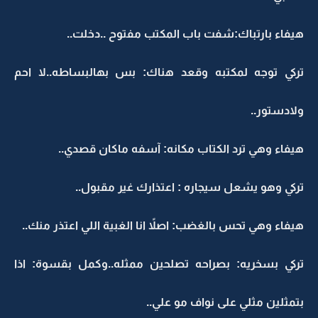
هيفاء بارتباك:شفت باب المكتب مفتوح ..دخلت..
تركي توجه لمكتبه وقعد هناك: بس بهالبساطه..لا احم
ولادستور..
هيفاء وهي ترد الكتاب مكانه: آسفه ماكان قصدي..
تركي وهو يشعل سيجاره : اعتذارك غير مقبول..
هيفاء وهي تحس بالغضب: اصلاً انا الغبية اللي اعتذر منك..
تركي بسخريه: بصراحه تصلحين ممثله..وكمل بقسوة: اذا
بتمثلين مثلي على نواف مو علي..