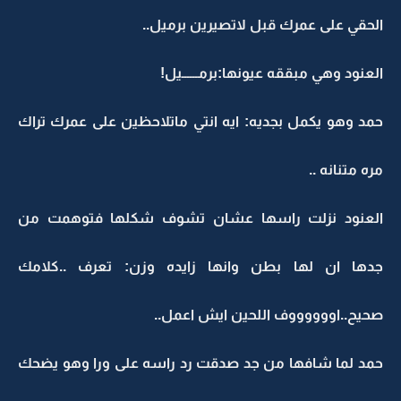
الحقي على عمرك قبل لاتصيرين برميل..
العنود وهي مبققه عيونها:برمــــــيل!
حمد وهو يكمل بجديه: ايه انتي ماتلاحظين على عمرك تراك
مره متنانه ..
العنود نزلت راسها عشان تشوف شكلها فتوهمت من
جدها ان لها بطن وانها زايده وزن: تعرف ..كلامك
صحيح..اووووووف اللحين ايش اعمل..
حمد لما شافها من جد صدقت رد راسه على ورا وهو يضحك