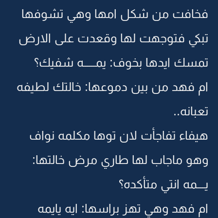
فخافت من شكل امها وهي تشوفها
تبكي فتوجهت لها وقعدت على الارض
تمسك ايدها بخوف: يمــــــه شفيك؟
ام فهد من بين دموعها: خالتك لطيفه
تعبانه..
هيفاء تفاجأت لان توها مكلمه نواف
وهو ماجاب لها طاري مرض خالتها:
يــــمه انتي متأكده؟
ام فهد وهي تهز براسها: ايه يايمه