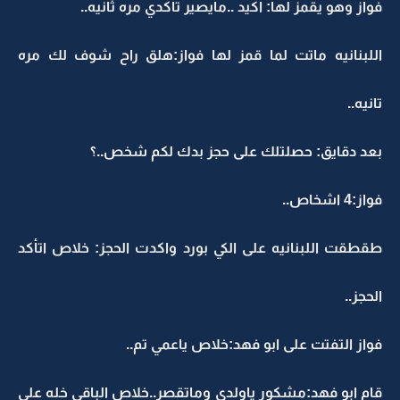
فواز وهو يقمز لها: اكيد ..مايصير تأكدي مره ثانيه..
اللبنانيه ماتت لما قمز لها فواز:هلق راح شوف لك مره
تانيه..
بعد دقايق: حصلتلك على حجز بدك لكم شخص..؟
فواز:4 اشخاص..
طقطقت اللبنانيه على الكي بورد واكدت الحجز: خلاص اتأكد
الحجز..
فواز التفتت على ابو فهد:خلاص ياعمي تم..
قام ابو فهد:مشكور ياولدي وماتقصر..خلاص الباقي خله علي