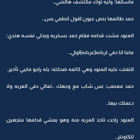
ماسكها: وليه توك مكتشف هالشي..
حمد طالعها بنص عيون:اقول انطمي بس..
العنود مشت قدامه فقام حمد بسخريه ويخلي نفسه هندي:
ماما انا دفي اربانه(عربانه)اوكي..
التفتت عليه العنود وهي كاتمه ضحكته: يله راجو مايبي تأخير.
حمد معصب: بس شاب مع وجهك ..تعالي دفي العربه ولا
دعمتك بيها..
العنود راحت تاخذ العربه منه وهو يمشي قدامها متجهين
للكاونتر..