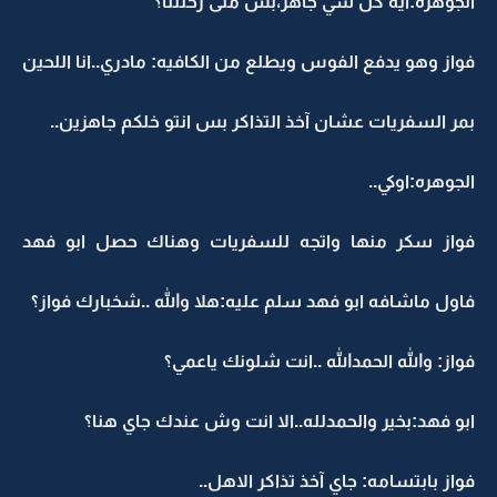
الجوهره:ايه كل شي جاهز،بس متى رحلتنا؟
فواز وهو يدفع الفوس ويطلع من الكافيه: مادري..انا اللحين
بمر السفريات عشان آخذ التذاكر بس انتو خلكم جاهزين..
الجوهره:اوكي..
فواز سكر منها واتجه للسفريات وهناك حصل ابو فهد
فاول ماشافه ابو فهد سلم عليه:هلا والله ..شخبارك فواز؟
فواز: والله الحمدالله ..انت شلونك ياعمي؟
ابو فهد:بخير والحمدلله..الا انت وش عندك جاي هنا؟
فواز بابتسامه: جاي آخذ تذاكر الاهل..