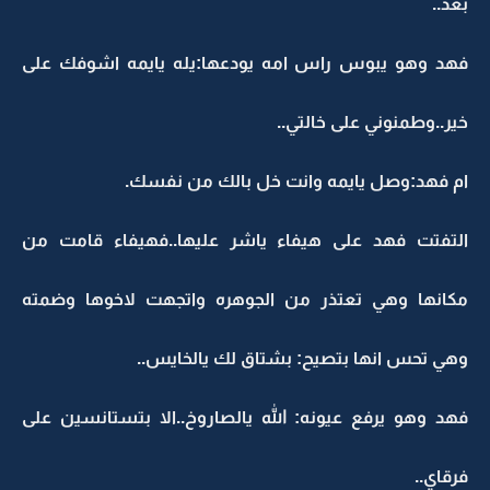
بعد..
فهد وهو يبوس راس امه يودعها:يله يايمه اشوفك على
خير..وطمنوني على خالتي..
ام فهد:وصل يايمه وانت خل بالك من نفسك.
التفتت فهد على هيفاء ياشر عليها..فهيفاء قامت من
مكانها وهي تعتذر من الجوهره واتجهت لاخوها وضمته
وهي تحس انها بتصيح: بشتاق لك يالخايس..
فهد وهو يرفع عيونه: الله يالصاروخ..الا بتستانسين على
فرقاي..