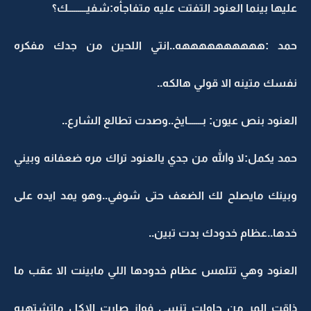
عليها بينما العنود التفتت عليه متفاجأه:شفيـــــــــك؟
حمد :ههههههههههه..انتي اللحين من جدك مفكره
نفسك متينه الا قولي هالكه..
العنود بنص عيون: بـــــــايخ..وصدت تطالع الشارع..
حمد يكمل:لا والله من جدي يالعنود تراك مره ضعفانه وبيني
وبينك مايصلح لك الضعف حتى شوفي..وهو يمد ايده على
خدها..عظام خدودك بدت تبين..
العنود وهي تتلمس عظام خدودها اللي مابينت الا عقب ما
ذاقت المر من حاولت تنسى فواز صارت الاكل ماتشتهيه