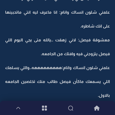
علمني شلون انساك وانام: انا ماعرف ليه انتي ماتحبينها
على انك شاطره.
معشوقة فيصل: لاني زهقت ..يالله متى يجي اليوم اللي
فيصل يتزوجني فيه وافتك من الجامعه.
علمني شلون انساك وانام:هههههههههه..واللي يسلمك
اللي يسمعك ماكأن فيصل طالب منك تخلصين الجامعه
بالاول.
معشوقة فيصل: ماهو هذا اللي قاهرني...