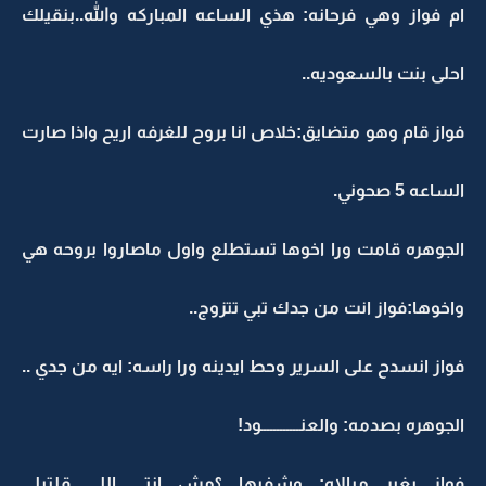
ام فواز وهي فرحانه: هذي الساعه المباركه والله..بنقيلك
احلى بنت بالسعوديه..
فواز قام وهو متضايق:خلاص انا بروح للغرفه اريح واذا صارت
الساعه 5 صحوني.
الجوهره قامت ورا اخوها تستطلع واول ماصاروا بروحه هي
واخوها:فواز انت من جدك تبي تتزوج..
فواز انسدح على السرير وحط ايدينه ورا راسه: ايه من جدي ..
الجوهره بصدمه: والعنــــــــــــود!
فواز بغير مبالاه: وشفيها ؟مش انتي اللي قلتيلي