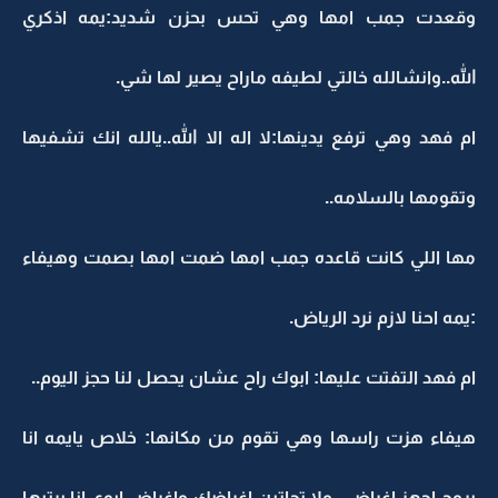
وقعدت جمب امها وهي تحس بحزن شديد:يمه اذكري
الله..وانشالله خالتي لطيفه ماراح يصير لها شي.
ام فهد وهي ترفع يدينها:لا اله الا الله..يالله انك تشفيها
وتقومها بالسلامه..
مها اللي كانت قاعده جمب امها ضمت امها بصمت وهيفاء
:يمه احنا لازم نرد الرياض.
ام فهد التفتت عليها: ابوك راح عشان يحصل لنا حجز اليوم..
هيفاء هزت راسها وهي تقوم من مكانها: خلاص يايمه انا
بروح اجهز اغراضي..ولا تحاتين اغراضك واغراض ابوي انا برتبها