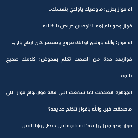
ام فواز بحزن: ماوصيك ياولدي بنفسك..
فواز وهو يلم امه: لاتوصين حريص يالغاليه..
ام فواز: والله ياولدي لو انك تتزوج وتستقر كان ارتاح بالي..
فوازبعد مدة من الصمت تكلم بغموض: كلامك صحيح
يايمه..
الجوهره انصدمت لما سمعت اللي قاله فواز..وام فواز اللي
ماصدقت خبر: والله يافواز تتكلم جد يمه؟
فواز وهو منزل راسه: ايه يايمه انتي خيطي وانا البس..