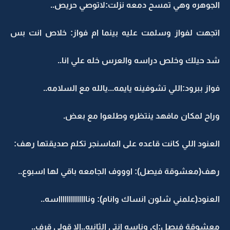
الجوهره وهي تمسح دمعه نزلت:لاتوصي حريص..
اتجهت لفواز وسلمت عليه بينما ام فواز: خلاص انت بس
شد حيلك وخلص دراسه والعرس خله علي انا..
فواز ببرود:اللي تشوفينه يايمه...يالله مع السلامه..
وراح لمكان مافهد ينتظره وطلعوا مع بعض.
العنود اللي كانت قاعده على الماسنجر تكلم صديقتها رهف:
رهف(معشوقة فيصل): اوووف الجامعه باقي لها اسبوع..
العنود(علمني شلون انساك وانام): ونااااااااااااااسه..
معشوقة فيصل:اي وناسه انتي الثانيه..الا قولي قرف..