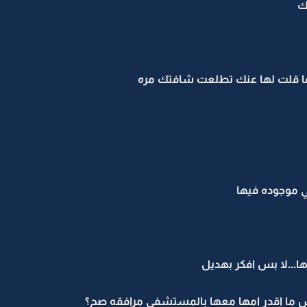
ك
 لما قلت لها عنك تطلعت شافتك مره
 موجوده فيها
..لا بس افكر بهديل
بس ما اقدر امها معها بالمستشفى مرافقه صح؟