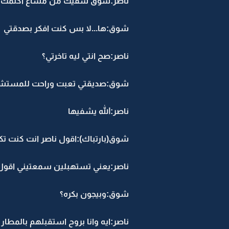
ناصر:شوق شفيك من مساع اكلمك و
شوق:ها...لا بس كنت افكر بصدقتي
ناصر:صح انتي ليه تاخرتي؟
شوق:صديقتي تعبت وراحت للمستش
ناصر:الله يشفيها
شوق(بارتباك):اقول ناصر انت كنت تك
ناصر:يعني تستهبلين سمعتيني اقول
شوق:وبيجون بكره؟
ناصر:ايه وانا بروح استقبلهم بالمطار