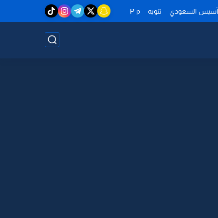
تأسيس السعودي
تنويه
P p