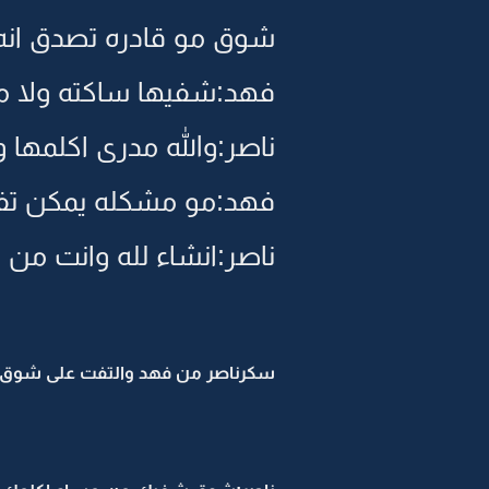
شوق مو قادره تصدق انه 
فهد:شفيها ساكته ولا مت
ناصر:والله مدرى اكلمها 
فهد:مو مشكله يمكن تفك
ناصر:انشاء لله وانت من 
سكرناصر من فهد والتفت على شوق ال