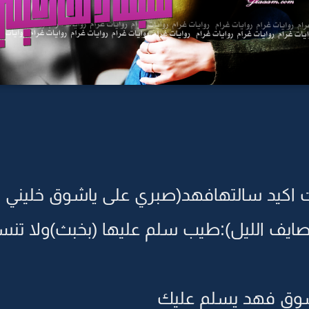
 اكيد سالتهافهد(صبري على ياشوق خليني 
ايف الليل):طيب سلم عليها (بخبث)ولا تنس
شوق فهد يسلم عليك