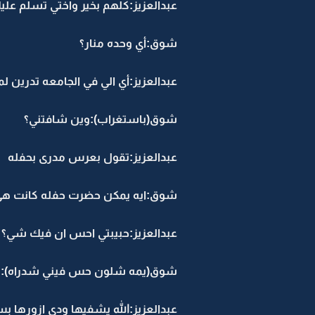
عبدالعزيز:كلهم بخير واختي تسلم علي
شوق:أي وحده منار؟
عبدالعزيز:أي الي في الجامعه تدرين
شوق(باستغراب):وين شافتني؟
عبدالعزيز:تقول بعرس مدرى بحفله
شوق:ايه يمكن حضرت حفله كانت هي
عبدالعزيز:حبيبتي احس ان فيك شي؟
شوق(يمه شلون حس فيني شدراه):ها.
عبدالعزيز:الله يشفيها ودي ازورها 