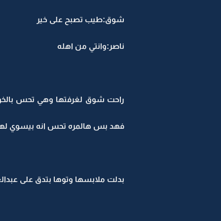
شوق:طيب تصبح على خير
ناصر:وانتي من اهله
راحت شوق لغرفتها وهي تحس بالخوف
فهد بس هالمره تحس انه بيسوي لها 
بدلت ملابسها وتوها بتدق على عبدالع