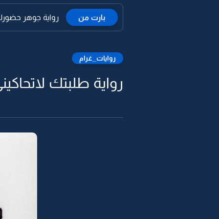
بارت من
رواية جوهر حضورك ا
روايات_غرام
رواية طلبتك لاتحاكيني -