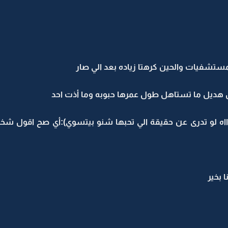
ستشفيات والحين كرهتا زياده بعد الي صار
ن هديل ما تستاهل طول عمرها حبوبه وما أذت احد
ه لو تدرى عن حقيقة الي تحبها شنو بيتسوي):أي صح اقول شخ
 بخير