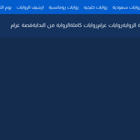
وايات سعودية
روايات خليجيه
روايات رومانسية
ارشيف الروايات
يوم ال
 الرواية
روايات غرام
روايات كاملة
الرواية من البداية
قصة غرام