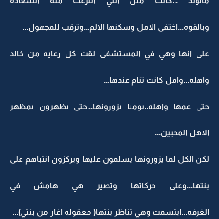
ماتولد ...كانت مثل اللي انتزعت منه السعاده
وبالقوه...اختفى الامل وسكنها الالم...وترقب للمجهول...
على انها وهي في المستشفى لقت كل رعايه من خالد
واهله...وامل كانت تنام عندها...
حتى عمها واهله..يوميا يزورونها...حتى يظهرون بمظهر
الاهل المحبين...
لكن الكل لما يزورونها يسلمون عليها ويركزون انتباهم على
بنتها...وعلى حركاتها وتصير هي هامش في
الغرفه...ابتسمت وهي تناظر بنتها( معقوله اغار من بنتي)...