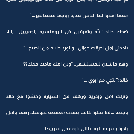
مهما اهدوا لها الناس هدية زوجها عندها غير..."
ضحك خالد:"الله وتعرفين في الرومنسيه ياجميييل....ياللا
ياجدتي امل احرقت جوالي...والورد جايبه من الصبح..."
وهم ماشين للمستشفى:"وين امك ماجت معك؟؟
خالد:"بتجي مع ابوي...."
ونزلت امل وبدريه ورهف من السياره ومشوا مع خالد
وجدته....لما دخلوا كانت بسمه مغمضه عيونها...رهف وامل
راحوا بسرعه للبنت اللي نايمه في سريرها...