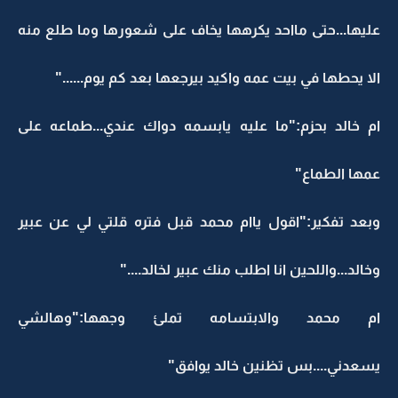
عليها...حتى مااحد يكرهها يخاف على شعورها وما طلع منه
الا يحطها في بيت عمه واكيد بيرجعها بعد كم يوم......"
ام خالد بحزم:"ما عليه يابسمه دواك عندي...طماعه على
عمها الطماع"
وبعد تفكير:"اقول ياام محمد قبل فتره قلتي لي عن عبير
وخالد...واللحين انا اطلب منك عبير لخالد...."
ام محمد والابتسامه تملئ وجهها:"وهالشي
يسعدني....بس تظنين خالد يوافق"