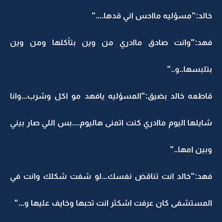
خالد:"مسؤليه مااحس اني قدها...."
فهد:"وانت صادق ماادري من وين بتأكلها ومن وين
بتلبسها..و.."
قاطعه خالد بضيق:"المسؤليه يافهد مو اكل وشرب...وانا
شايلها اليوم ماادري كنت اتمنى هاليوم....بس اللي صار بيني
وبين امها.."
فهد:"خالد انت تناقض نفسك...لو شفت شكلك وانت في
المستشفى كان عرفت اشكثر انت تحبها وخايف عليها و..."