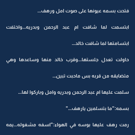
فتحت بسمه عيونها على صوت امل ورهف...
ابتسمت لما شافت ام عبد الرحمن وبدريه...واختفت
ابتسامتها لما شافت خالد...
حاولت تعدل جلستها...وقرب خالد منها وساعدها وهي
متضايقه من قربه بس ماحبت تبين...
سلمت عليها ام عبد الرحمن وبدريه وامل وباركوا لها...
بسمه:"ما بتسلمين يارهف..."
رمت رهف عليها بوسه في الهواء:"اسفه مشغوله...يمه