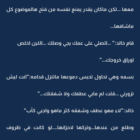
معها ...لكن ماكان يقدر يمنع نفسه من فتح هالموضوع كل
ماشافها...
قام خالد:" ...اتصلي على عمك يجي وصلك ...اللين اخلص
اوراق خروجك..."
بسمه وهي تحاول تحبس دموعها ماتنزل قدامه:"انت ليش
تزورني ...قلت لم مابي عطفك ولا شفقتك..."
خالد:"لاء مهو عطف وشفقه كثر ماهو واجبي كأب"
وطلع من عندها...وتركها لاحزانها....لو كانت في ظروف