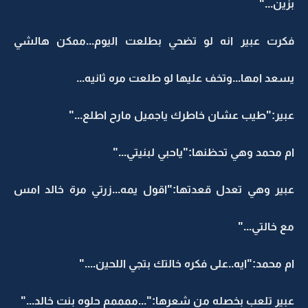
بزين..."
فكرت عبير انه لو تضحي بطلعت اليوم...ممكن هالشي
يسعد امها...وتخف عليها لو طلعت مره ثانيه...
عبير:"طيب عشان خاطرك ياجميل مارح اطلع..."
ام محمد وهي تحظنها:"ياحبي لبنيتي..."
عبير وهي تعدل قعدتها:"اقول يمه...زرتي مرة خالد امس
مع خالتي..."
ام محمد:"ايه..على فكره خالتك بتجي اللحين...."
عبير تلعب بخصله من شعرها:"...ممممم حلوه بنت خالد..."