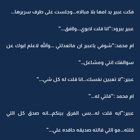
فكت عبير يد امها بلا مبالاه...وجلست على طرف سريرها...
عبير ببرود:"انا قلت لابوي...واافق..."
ام محمد:"شوفي ياعبير ان ماتعدلتي ...والله لاعلم ابوك عن
سوالفك انتي ومشاعل.."
عبير:"لا تعبين نفسك...انا قلت له كل شي..."
ام محمد :"قلتي له..."
عبير:"ايه قلت له...بس الفرق بينكم...انه صدق كل اللي
قلته...مو اللي قالته صديقه حاقده علي..."