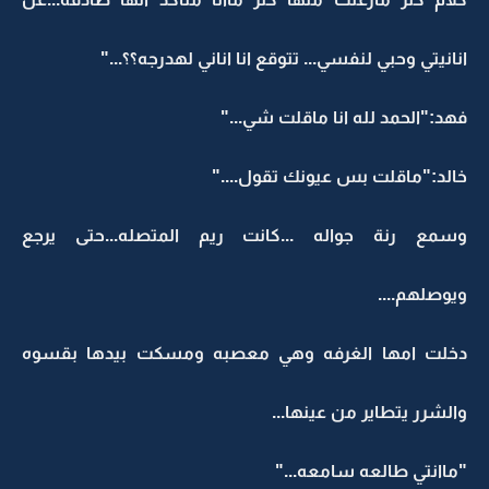
انانيتي وحبي لنفسي... تتوقع انا اناني لهدرجه؟؟..."
فهد:"الحمد لله انا ماقلت شي..."
خالد:"ماقلت بس عيونك تقول...."
وسمع رنة جواله ...كانت ريم المتصله...حتى يرجع
ويوصلهم....
دخلت امها الغرفه وهي معصبه ومسكت بيدها بقسوه
والشرر يتطاير من عينها...
"ماانتي طالعه سامعه..."