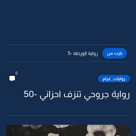
بارت من
رواية الورطه -4
0
روايات_غرام
رواية جروحي تنزف احزاني -50