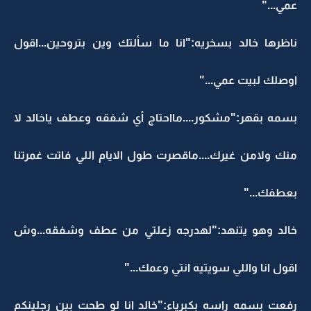
عمي..."
ناظرها خالد بسخريه:"انا ما سألتك وين بتروحين...اقول
اوصلك لبيت عمي..."
بسمه بقهر:"مشكور....مااحتاج أي شفقه وعطف ياخالد لا
منك ولامن غيرك....ماقصرت طول الايام اللي فاتت غمرتنا
بعطفك..."
خالد وهو يتنهد:"لهدرجه زعلتي من عطف وشفقه...وش
اقول انا واللي سويتيه انتي وعمك..."
رفعت بسمه راسه بكبرياء:"خالد انا لو طحت بين رجلينكم