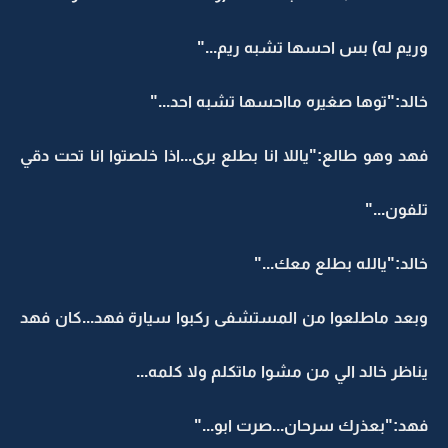
وريم له) بس احسها تشبه ريم..."
خالد:"توها صغيره مااحسها تشبه احد..."
فهد وهو طالع:"ياللا انا بطلع برى...اذا خلصتوا انا تحت دقي
تلفون..."
خالد:"يالله بطلع معك..."
وبعد ماطلعوا من المستشفى ركبوا سيارة فهد...كان فهد
يناظر خالد الي من مشوا ماتكلم ولا كلمه...
فهد:"بعذرك سرحان...صرت ابو..."