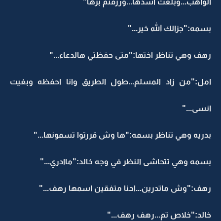
الواهب...وبلغت اشدها...ورزقتم برها"
بسمه:"جزالك الله خير..."
رهف وهي تناظر اختها:"متى حفظتي هالدعاء..."
امل:"من زاد المسلم...طول الطريق وانا احفظه وبغيت
انسى..."
بدريه وهي تناظر بسمه:"ها وش قررتوا تسمونها..."
بسمه وهي تتحاشى النظر في وجه خالد:"ماادري..."
رهف:"وش ماتدرين...احنا متفقين اسمها رهف..."
خالد:"خلاص تم...رهف رهف..."