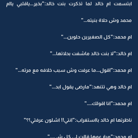
ابتسمت ام خالد لما تذكرت بنت خالد:"بخير...ياقلبي ياام
محمد وش حلاة بنيته..."
ام محمد:"كل الصغيرين حلوين..."
ام خالد:"لا بنت خالد ماشفت بحلاتها..."
ام محمد:"اقول...ما عرفت وش سبب خلافه مع مرته..."
ام خالد وهي تتنهد:"مارضى يقول ابد..."
ام محمد:"انا اقولك...."
ناظرتها ام خالد بااستغراب:"انتي!! اشلون عرفتي؟؟"
ام محمد:"مرة عمها قالت لي كل شي..."