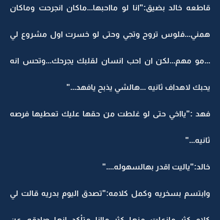
قاطعه خالد بضيق:"انا لو مااحبها...ماكان انجرحت وماكان
همني...فلوس تروح وتجي وحتى لو خسرت اول مشروع لي
...مو مهم...لكن ان احب انسان لقلبك يجرحك...وتحس انه
يحبك لاهداف ثانيه ...هالشي يذبح يافهد..."
فهد :"يااخي حتى لو غلطت من حقها عليك تعطيها فرصه
ثانيه..."
خالد:"ياليت اقدر بهالسهوله...."
وابتسم بسخريه وكمل كلامه:"تصدق اليوم بدريه قالت لي
كلام كثر مازعلت منها كثر ماانا متأكد انها صادقه...عن