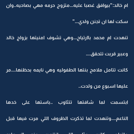
ام خالد:"بيوافق غصبا عليه...متزوج حرمه مهي بصاحيه..وان
سكت لها ان تجنن ولدي..."
تنهدت ام محمد باارتياح...وهي تشوف امنيتها بزواج خالد
وعبير قربت تتحقق....
كانت تتامل ملامح بنتها الطفوليه وهي نايمه بحظنها....مر
عليها اسبوع من ولدت..
ابتسمت لما شافتها تتثاوب ..باستها على خدها
الناعم....وتنهدت لما تذكرت الظروف اللي مرت فيها قبل