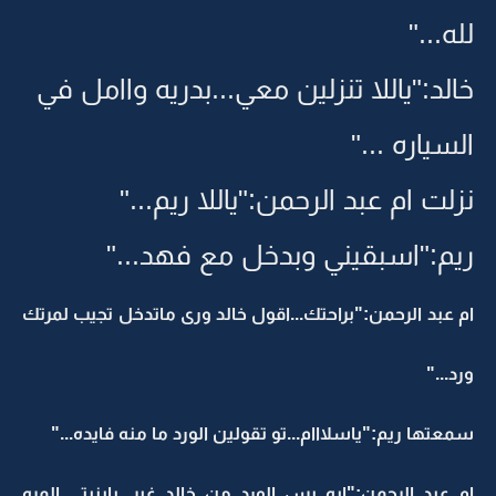
لله..."
خالد:"ياللا تنزلين معي...بدريه واامل في
السياره ..."
نزلت ام عبد الرحمن:"ياللا ريم..."
ريم:"اسبقيني وبدخل مع فهد..."
ام عبد الرحمن:"براحتك...اقول خالد ورى ماتدخل تجيب لمرتك
ورد..."
سمعتها ريم:"ياسلااام...تو تقولين الورد ما منه فايده..."
ام عبد الرحمن:"ايه بس الورد من خالد غير...يابنيتي المره