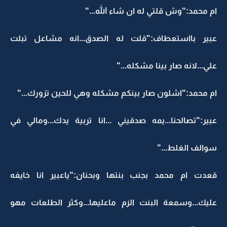
ام محمد:"وش قلتي له ان شاء الله..."
عبير بااستعطاف:"قلت له الصدق...انه مشاعل تبلت
علي...لانه صار بينا مشكله..."
ام محمد:"اشلون صار بينكم مشكله وهي للحين تزورك..."
عبير:"تصالحنا...يمه صدقيني ...انا تربية يدك...ومالي في
سوالف الغلط..."
قعدت ام محمد بجنب بنتها وبحنان:"ياعبير انا خايفه
عليك...وسمعة البنت الزم ماعليها...وكثر الطلعات مهو