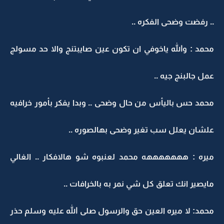
.. رفضت وضحى الفكره ..
محمد : والله ياخوفي ان تكون عين صايبتنج والا حد مسولج
عمل جالبنج جيه ..
محمد حس باليأس من حال وضحى .. وبدا يفكر بأمور خرافيه
علشان يعلل سب تغير وضحى بهالصوره ..
ميره : هههههههه محمد لعنبوه شو هالافكار .. الغالي
مايصير انك تعلق كل شي نمر به بالخرافات ..
محمد: لا ميره العين حق والرسول صلى الله عليه وسلم حذر