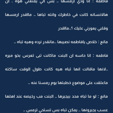
فاطمه : انا ودي ارمسها .. بس الي يمنعني هوه . ان
هالانسانه كانت في خاطرك وانته تباها .. مااقدر ارمسها
وقلبي يعورني عليك ؟..مااقدر
مانع : خلاص يافاطمه نصيبها ..مانقدر نرده وهيه تباه ..
فاطمه : انا حاسه ان البنت ماكانت تبى تعرس بخو ميره
..لانها ماقالت انها تباه هيه كانت طول الوقت ساكته
ماعلقت على موضوع خطبتها يوم رمسنا عنه ..
مانع : لو ما تباه محد بيجبرها .. البنت مب رخيصه عند اهلها
عسب يجبرونها .. يمكن تباه بس تستحي ترمس ..