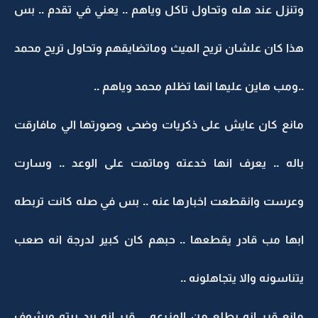
وتنزل عند هله وتحاول تاكل وياهم .. يعني في تقدم .. بس
هذا كان علشان تريح الميث وماتضايقهم وتحاول تريح محمد
..ومب هاين عليها انها تظلم محمد وياهم ..
مانع كان عايش على ذكريات وضحى وصورتها الي مافارقت
باله .. يعرف انها خدعته وماتمت على الوعد .. وسارت
وعرست وانقطعت اخبارها عنه .. بس في صله كانت تربطه
ابها مب قادر يقطعها .. حبهم كان كبير لدرجة انه صعب
يتناسونه والا يتجاهلونه ..
مانع قرر انه يطلع من المزرعه .. قرر انه يرد بيته ويشوف