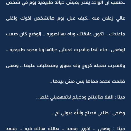
..صعب ان الواحد يقدر يعيش حياته طبيعيه يوم في شخص
غالي زعلان منه ..كيف عيل يوم هالشخص اخوك واغلى
ماعندك .. تكون علاقتك وياه بهالصوره .. الوضع كان صعب
لوضحى ..حته انها ماقدرت تعيش حياتها ويا محمد طبيعيه ..
ولاقدرت تتقبله كزوج وله حقوق ومتطلبات عليها .. وضحى
ظلمت محمد معاها بس مش بيدها ..
ميثا : الغلا طالبتنج ودخيلج لاتفهميني غلط ..
وضحى : طلبي فديتج والله عيوني لج ..
ميثا : وضحى .. اخوي محمد .. هالله هالله فيه .. محمد