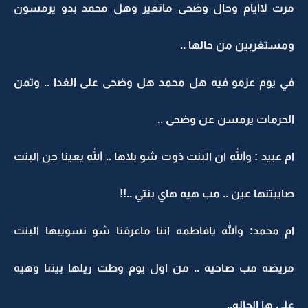
مرت لاايام وحال وضحى ماتغير وهل محمد بدو يرمسون
ومستغربين من حالها ..
في يوم عزمو فيه هل محمد هل وضحى على الغدا .. وتمن
الحرمات يرمسن عن وضحى ..
ام عبيد : والله ان البنت ذوت شو بلاها .. الله يعينا جن البنت
صايبتنها عين .. مب هيه هاي بنتي ..!!
ام محمد: والله يافاطمه اننا ماعرفنا شو نسويبها البنت
مريضه مب صاحيه .. من اول يوم وطت ريلها بيتنا وهيه
على ها الحاله..