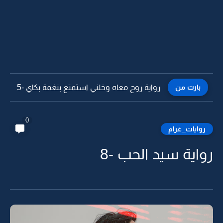
بارت من
رواية روح معاه وخلني استمتع بنغمة بكاي -4
0
روايات_غرام
رواية سيد الحب -8