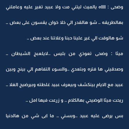
وضحى : ااااه يالميث ليتني مت ولا عبيد تغير عليه وعاملني
بهالطريقه .. شو هالقدر الي خلا خوان يقسون على بعض ..
شو هالوقت الي غير علينا حبنا وغلاتنا عند بعض ..
ميثا : وضحى تعوذي من بليس ..لايلعبج الشيطان ..
وصدقيني ها فتره وبتعدي ..والسوء التفاهم الي بينج وبين
عبيد مع الايام بينكشف وبيعرف عبيد غلطته وبيرضيج الغلا ..
ريحت ميثا الوضيحي بهالكلام .. و زرعت فيها امل ..
بس يرضى عليه عبيد ..وبسني .. ما ابى شي من هالدنيا