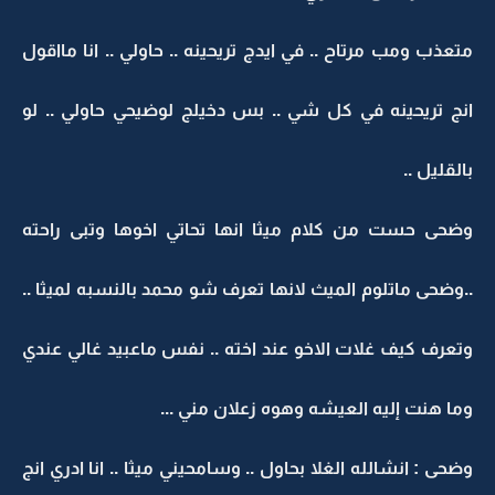
متعذب ومب مرتاح .. في ايدج تريحينه .. حاولي .. انا مااقول
انج تريحينه في كل شي .. بس دخيلج لوضيحي حاولي .. لو
بالقليل ..
وضحى حست من كلام ميثا انها تحاتي اخوها وتبى راحته
..وضحى ماتلوم الميث لانها تعرف شو محمد بالنسبه لميثا ..
وتعرف كيف غلات الاخو عند اخته .. نفس ماعبيد غالي عندي
وما هنت إليه العيشه وهوه زعلان مني ...
وضحى : انشالله الغلا بحاول .. وسامحيني ميثا .. انا ادري انج