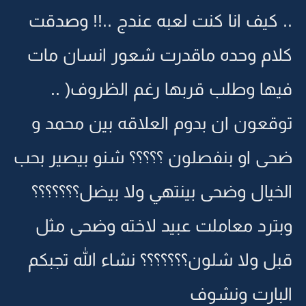
.. كيف انا كنت لعبه عندج ..!! وصدقت
كلام وحده ماقدرت شعور انسان مات
فيها وطلب قربها رغم الظروف( ..
توقعون ان بدوم العلاقه بين محمد و
ضحى او بنفصلون ؟؟؟؟؟ شنو بيصير بحب
الخيال وضحى بينتهي ولا بيضل؟؟؟؟؟؟؟
وبترد معاملت عبيد لاخته وضحى مثل
قبل ولا شلون؟؟؟؟؟؟؟ نشاء الله تجبكم
البارت ونشوف