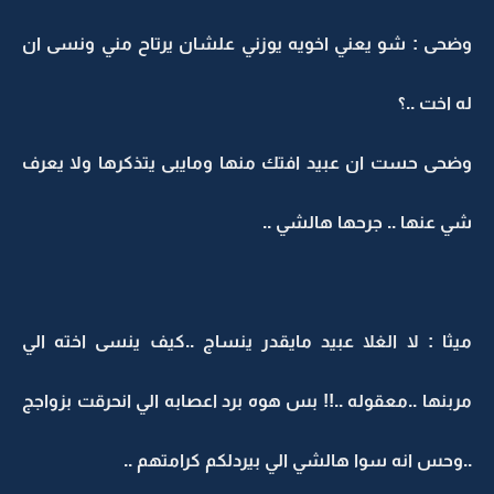
وضحى : شو يعني اخويه يوزني علشان يرتاح مني ونسى ان
له اخت ..؟
وضحى حست ان عبيد افتك منها ومايبى يتذكرها ولا يعرف
شي عنها .. جرحها هالشي ..
ميثا : لا الغلا عبيد مايقدر ينساج ..كيف ينسى اخته الي
مربنها ..معقوله ..!! بس هوه برد اعصابه الي انحرقت بزواجج
..وحس انه سوا هالشي الي بيردلكم كرامتهم ..