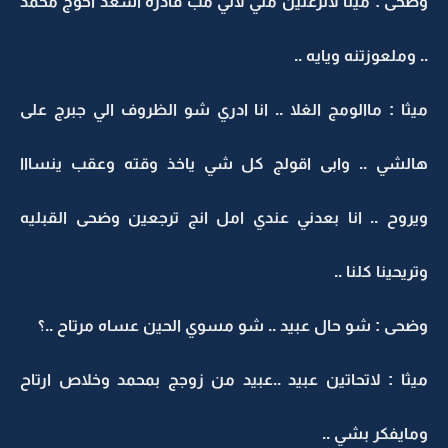
وضحى : ميثا لاتزعلين مني لاني مب قادره اسعد اخوج محمد
.. وملعوزتنه ويايه ..
ميثا : ماالومج الغلا .. انا ادري شو الظروف الي جبرج على
هالشي .. وابى اقولج كل شي ياخذ وقته وعقب ينسااا
ويروح .. انا بعدني عندي امل انج ترجعين وضحى القبليه
وتريحينا كلنا ..
وضحى : شو حال عبيد .. شو مسوي الحين عساه مرتاح ..؟
ميثا : لاتحاتين عبيد ..عبيد من زوجج بمحمد وخلاص ارتاح
ومايفكر بشي ..