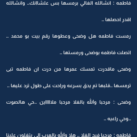
فاطمه : انشالله الغالي برمسها بس علشاانك.. وانشالله
اقدر احصلها ..
رمست فاطمه هل وضحى وعطوها رقم بيت بو محمد ..
اتصلت فاطمه بوضحى ورمستها ..
وضحى ماقدرت تمسك عمرها من درت ان فاطمه تبى
ترمسها ..قلبها تم يدق بسرعه وراحت على طول ترد عليها ..
وضحى : مرحبا والله بالغلا مرحبا ملاااااين ..حي هالصوت
..وحي راعيه ..
فاطمه : مرحبا فيج الغلا .. هلا والله بالعرب الي يتغلون علينا