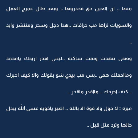
منها .. ان العين حق فحذروها .. وبعد طال عمرج العمل
والسويات تراها مب خرافات ..هذا دجل وسحر ومنتشر وايد
..
وضحى تنهدت وتمت ساكته ..ليتني اقدر اريحك يامحمد
ومااحملك همي ..بس مب بيدي شو بقولك والا كيف اخبرك
.. كيف اجرحك .. مااقدر ماقدر ..
ميره : لا حول ولا قوة الا بالله .. اصبر ياخويه عسى الله يبدل
حالها وترد مثل قبل ..