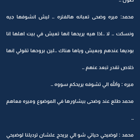
محمد: ميره وضحى تعبانه هالفتره .. ليش انشوفها جيه
ونسكت .. لا ..اذا هيه يريحها انها تعيش في بيت اهلها انا
بوديها عندهم وبعيش وياها هناك ..لين بروحها تقولي انها
خلاص تقدر تبعد عنهم ..
ميره : والله الي تشوفه يريحكم سووه ..
محمد طلع عند وضحى بيشاورها في الموضوع وميره معاهم
..
محمد : لوضيحي حياتي شو الي يريحج علشان ترديلنا لوضيحي