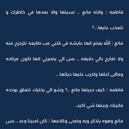
فاطمه : وانته مانع .. نسيتها والا بعدها في خاطرك و
تتعذب عليها ..؟
مانع : الله يعلم انها عايشه في قلبي مب طايعه تتزحزح منه
ولا تفارج بالي دقيقه .. بس الي يصبرني انها تكون مرتاحه
وماابى اغثها واخرب عليها حياتها ..
فاطمه : كيف حبيتها مانع ..؟ وشو الي يخليك تتعلق بوحده
مابينك وبينها شي اكيد..
مانع وهوه يتذكر ويه وضحى وكلامها : كان امبينا وعد .. بس