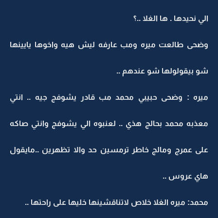
الي نحيدها . ها الغلا ..؟
وضحى طالعت ميره ومب عارفه ليش هيه واخوها يايينها
شو بيقولولها شو عندهم ..
ميره : وضحى حبيبي محمد مب قادر يشوفج جيه .. انتي
معذبه محمد بحالج هذي .. لعنبوه الي يشوفج وانتي صاكه
على عمرج ومالج خاطر ترمسين حد والا تظهرين ..مايقول
هاي عروس ..
محمد: ميره الغلا خلاص لاتناقشينها خليها على راحتها ..