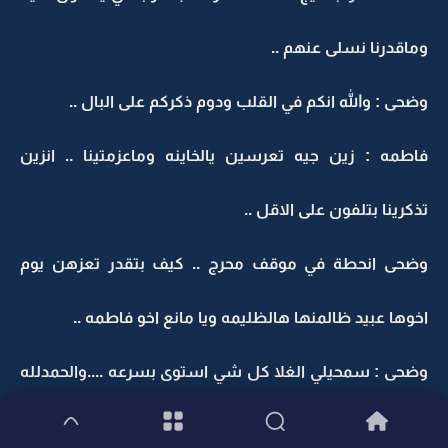
وماقدرنا نسلى عنهم ..
وضحى : والله انكم في القلب ودوم ذكركم على البال ..
فاطمه : زين جيه تعرسين يالخاينه وماعزمتينا .. انزين
تذكرينا بتلفون على الاقل ..
وضحى انحطة في موقف محرج .. كيف بتقدر تعزهن يوم
اخوها عبيد ظالمنها هالظليمه ويا مانع اخو فاطمه ..
وضحى : سمحيلي الغلا كل شي استوى بسرعه ....والحمدلله
انج اتصلتي ومانسيتيني ..