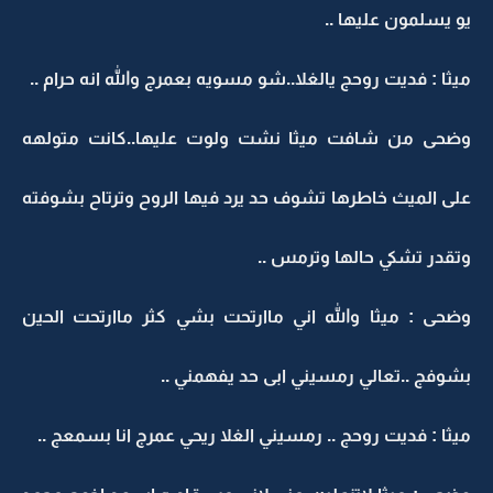
يو يسلمون عليها ..
ميثا : فديت روحج يالغلا..شو مسويه بعمرج والله انه حرام ..
وضحى من شافت ميثا نشت ولوت عليها..كانت متولهه
على الميث خاطرها تشوف حد يرد فيها الروح وترتاح بشوفته
وتقدر تشكي حالها وترمس ..
وضحى : ميثا والله اني ماارتحت بشي كثر ماارتحت الحين
بشوفج ..تعالي رمسيني ابى حد يفهمني ..
ميثا : فديت روحج .. رمسيني الغلا ريحي عمرج انا بسمعج ..