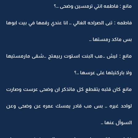
مانع : فاطمه انتي ترمسين وضحى ..؟
فاطمه : تبى الصراحه الغالي .. انا عندي رقمها في بيت ابوها
بس ماكد رمستها ..
مانع : ليش ..مب البنت استوت ربيعتج ..شقى مارمستيها
ولا باركتيلها على عرسها ..؟
مانع كان قلبه يتقطع كل ماتذكر ان وضحى عرست وصارت
لواحد غيره .. بس مب قادر يمسك عمره عن وضحى وعن
السوأل عنها ..