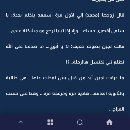
قال زوجها (محمد) إلي لأول مرة أسمعه يتكلم بحدة: يا
سلمى أقصري حسك... وإلا إذا تبنيا نرجع مو مشكلة عندي...
قالت لجين بصوت خفيف: لا يا أبوي... ما صدقنا على الله
نطلع تبي تكنسل هالرحلة...؟!
ما عرفت لجين أبد من قبل بس لمحات عنها... هي طالبة
بالثانوية العامة... هادية مرة ومزعجة مرة... وهذا على حسب
المزاج...
جانا طلال يقول: هاااا إلحين أكتملنا؟!... أووووه الخنساء بنت