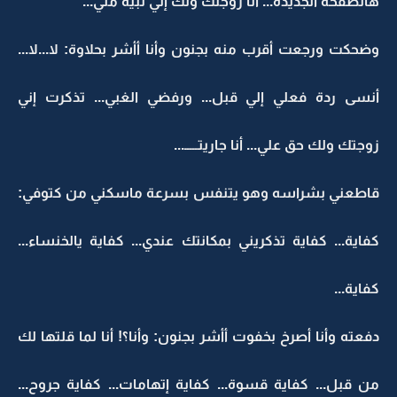
هالصفحة الجديدة... أنا زوجتك ولك إلي تبيه مني...
وضحكت ورجعت أقرب منه بجنون وأنا أأشر بحلاوة: لا...لا...
أنسى ردة فعلي إلي قبل... ورفضي الغبي... تذكرت إني
زوجتك ولك حق علي... أنا جاريتـــــ...
قاطعني بشراسه وهو يتنفس بسرعة ماسكني من كتوفي:
كفاية... كفاية تذكريني بمكانتك عندي... كفاية يالخنساء...
كفاية...
دفعته وأنا أصرخ بخفوت أأشر بجنون: وأنا؟! أنا لما قلتها لك
من قبل... كفاية قسوة... كفاية إتهامات... كفاية جروح...