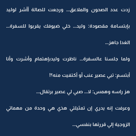
زدت عدد الصحون والملاعق... ورجعت للصالة أأشر لوليد
بإبتسامة مقصودة: وليد... خلي ضيوفك يقربوا للسفرة...
الغدا جاهز...
ولما جلسنا عالسفرة... ناظرت وليدبإهتمام وأشرت وأنا
أبتسم: تبي عصير عنب أو أكتفيت منه؟!
هز راسه وهمس: لا... صبي لي عصير برتقال...
وعرفت إنه يدري إن تمثيلتي هذي هي وحدة من مهماتي
الزوجية إلي قررتها بنفسي...