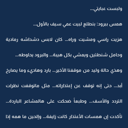
ولبست عبايتي...
همس ببرود: بنطلع لبيت عمي سيف بالأول...
هزيت راسي ومشيت وراه... كان لابس دشداشه رمادية
وحامل شنطتين ويمشي بكل هيبة... والبرود يحاوطه...
وهذي حالة وليد من موقفنا الأخير... بارد وهاديء وما يصارخ
أبد... حتى إنه توقف عن إعتذاراته... مثل ماتوقفت نظرات
التردد والأسف... وطبعاً ضحكت على هالمشاعر الباردة...
تأكدت إن همسات الأعتذار كانت زايفة... وإلحين ما همه إذا