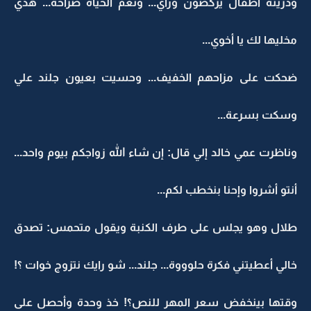
ودزينة أطفال يركضون وراي... ونعم الحياة صراحة... هذي
مخليها لك يا أخوي...
ضحكت على مزاحهم الخفيف... وحسيت بعيون جلند علي
وسكت بسرعة...
وناظرت عمي خالد إلي قال: إن شاء الله زواجكم بيوم واحد...
أنتو أشروا وإحنا بنخطب لكم...
طلال وهو يجلس على طرف الكنبة ويقول متحمس: تصدق
خالي أعطيتني فكرة حلوووة... جلند... شو رايك نتزوج خوات ؟!
وقتها بينخفض سعر المهر للنص؟! خذ وحدة وأحصل على