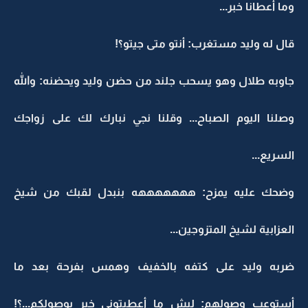
وما أعطانا خبر...
قال له وليد مستغرب: أنتو متى جيتو؟!
جاوبه طلال وهو يسحب جلند من حضن وليد ويحضنه: والله
وصلنا اليوم الصباح... وقلنا نجي نبارك لك على زواجك
السريع...
وضحك عليه يمزح: هههههههه بنبدل لقبك من شيخ
العزابية لشيخ المتزوجين...
ضربه وليد على كتفه بالخفيف وهمس بفرحة بعد ما
أستوعب وصولهم: ليش ما أعطيتوني خبر بوصولكم...؟!