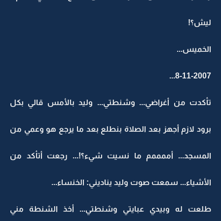
ليش؟!
الخميس...
8-11-2007...
تأكدت من أغراضي... وشنطتي... وليد بالأمس قالي بكل
برود لازم أجهز بعد الصلاة بنطلع بعد ما يرجع هو وعمي من
المسجد... أممممم ما نسيت شيء؟!... رجعت أتأكد من
الأشياء... سمعت صوت وليد يناديني: الخنساء...
طلعت له وبيدي عبايتي وشنطتي... أخذ الشنطة مني