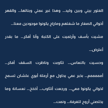
الفتور بيني وبين وليد... وهذا غير عمتي وبناتها... والقهر
أخواني الصغار ما شفتهم وماراح يكونوا موجودين معنا...
مشيت بأسف وأرتميت على الكنبة وأنا أفكر... ما بقدر
أعترض...
وحسيت بالنعاس... تثاوبت وناظرت السقف أفكر...
أمممممم... بخبر عمي يحاول مع أرملة أبوي علشان تسمح
لخواني يكونوا معي... ورجعت أتثاوب... أخخخ... نعسانة وما
يخلصني أروح للغرفة... ونمت...