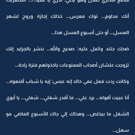
أنك مداوم... توك معرس... خذلك إجازة وروح لشهر
العسل... أو حتى أسبوع العسل هذا...
ضحك جلند وكمل عليه: صحيح والله... بنشر بالجرايد إنك
تزوجت علشان أصحاب الممنوعات ياخذولهم فترة راحة...
وكانت ردت فعل عمي خالد إنه عبس: إيه يا شباب أقنعوه...
أنا عييت أقوله... يرد علي... ما أقدر شغلي... شغلي... يا أبوي
الشغل ما بيخلص... وهذاك إلي جاك الأسبوع الماضي مو
سهل...