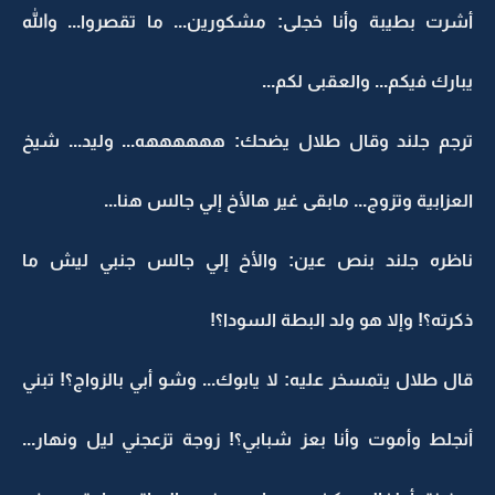
أشرت بطيبة وأنا خجلى: مشكورين... ما تقصروا... والله
يبارك فيكم... والعقبى لكم...
ترجم جلند وقال طلال يضحك: ههههههه... وليد... شيخ
العزابية وتزوج... مابقى غير هالأخ إلي جالس هنا...
ناظره جلند بنص عين: والأخ إلي جالس جنبي ليش ما
ذكرته؟! وإلا هو ولد البطة السودا؟!
قال طلال يتمسخر عليه: لا يابوك... وشو أبي بالزواج؟! تبني
أنجلط وأموت وأنا بعز شبابي؟! زوجة تزعجني ليل ونهار...