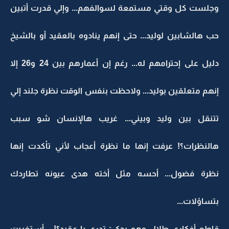
وجلست كل وقتي مستمعة لسوالفهم... وإلي قدرت أتبين
حب هالشابين لوليد... حتى إنهم ينادوه بالعقيد أو بالشيخ
دليل على إحترامهم له... رغم إن أعمارهم بين 24 و26 إلا
إنهم متعلقين بوليد... ولاحظت بنفس الوقت نظرة جلند إلي
تتنقل بين وليد وبيني... غريب هالإنسان شو سبب
هالنظرات؟! عرفت إنها ما نظرة أعجاب لأني تأكدت إنها
نظرة فضول... أحسه مثل أخته هدى عيونه تطاردك
بتساؤلات...
قاطع أفكاري طلال وهو يحكي: تدري يا عقيد؟!... أستغربت