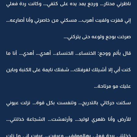
ناظرني محتار... ورجع يمد يده على كتفي... وكانت ردة فعلي
إني قفزت ولفيت أهرب... مسكني من خاصرتي وأنا أصارعه...
صرخت بوجع ولوعه حتى يتركني...
قال بألم ووجع: الخنساء... الخنساء... أهدي... أهدي... أنا ما
كنت أبي إلا أشيلك لغرفتك... شفتك نايمة على الكنبة وباين
عليك مو مرتاحة...
سكنت حركاتي بالتدريج... وتنفست بكل قوة... نزلت عيوني
للأرض وأنا ظهري لوليد... وأرتعشت... الشجاعة خذلتني...
خذلتني بردة فعلي بهالموقف... وعرفت... عرفت إني ما زلت