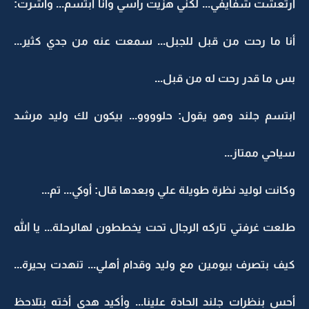
أرتعشت شفايفي... لكني هزيت راسي وأنا أبتسم... وأشرت:
أنا ما رحت من قبل للجبل... سمعت عنه من جدي كثير...
بس ما قدر رحت له من قبل...
ابتسم جلند وهو يقول: حلوووو... بيكون لك وليد مرشد
سياحي ممتاز...
وكانت لوليد نظرة طويلة علي وبعدها قال: أوكي... تم...
طلعت غرفتي تاركه الرجال تحت يخططون لهالرحلة... يا الله
كيف بتصرف بيومين مع وليد وقدام أهلي... تنهدت بحيرة...
أحس بنظرات جلند الحادة علينا... وأكيد هدى أخته بتلاحظ