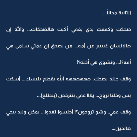
الثانية مجاناً...
ضحكت وكممت يدي بفمي أكبت هالضحكات... والله إن
هالإنسان غيييير عن أمه... من يصدق إن عمتي سلمى هي
أمه؟!... ونشوى هي أخته؟!
وقف جلند يضحك: ههههههه الله يقطع بليسك... أسكت
بس وخلنا نروح... يلااا عمي بنترخص (بنطلع)...
وقف عمي: وشو تروحون؟! أجلسوا تغدوا... يمكن وليد بيجي
هالحين...