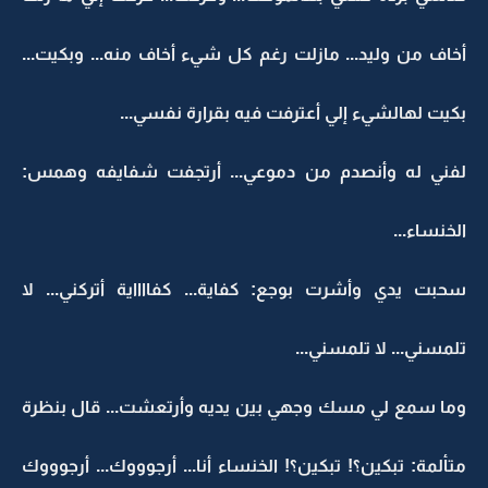
أخاف من وليد... مازلت رغم كل شيء أخاف منه... وبكيت...
بكيت لهالشيء إلي أعترفت فيه بقرارة نفسي...
لفني له وأنصدم من دموعي... أرتجفت شفايفه وهمس:
الخنساء...
سحبت يدي وأشرت بوجع: كفاية... كفااااية أتركني... لا
تلمسني... لا تلمسني...
وما سمع لي مسك وجهي بين يديه وأرتعشت... قال بنظرة
متألمة: تبكين؟! تبكين؟! الخنساء أنا... أرجوووك... أرجوووك