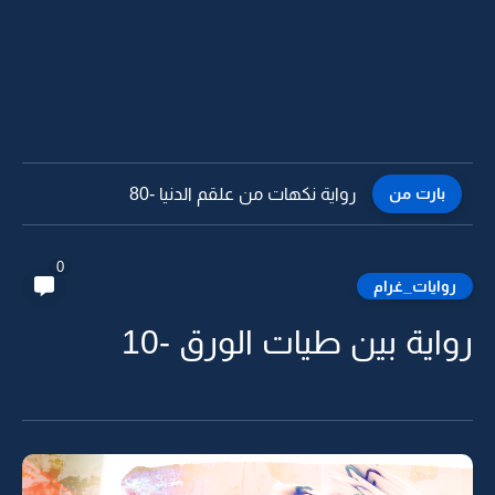
بارت من
رواية نكهات من علقم الدنيا -79
0
روايات_غرام
رواية بين طيات الورق -10