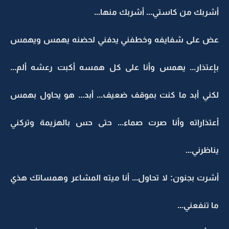
أشربك من كاستي... أشربك منها...
عض على شفايفه وخطفني يدفني لحضنه يهمس ويهمس
بإعتذار... يهمس وأنا على كل همسه أكبت رعشه ألم...
لكني أبد ما كنت بموقف ضعيف... أبد... هو يحاول بهمس
أعتذاراته وأنا صرت صماء... حتى حس بالهزيمة وتركني
يناظرني...
أشرت بجنون: لا تحاول... أنا ميته المشاعر وهمساتك هذي
ما تنفعني...