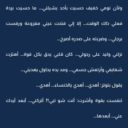
ولأن نومي خفيف حسيت بأحد يشيلني... ما حسيت بردة
فعلي ذاك الوقت... إلا إني فتحت عيني مفزوعة ورفست
برجلي... وضربته على صدره أصرخ...
نزلني وليد على رجولي... كان قلبي يدق بكل قوة... أهتزت
شفايفي وأرتعش جسمي... ومد يده يحاول يهديني...
يقول بتوتر: أهدي... أهدي يالخنساء... أهدي...
تنفست بقوة وأشرت: أنت شو تبي؟! أتركني... أبعد أيدك
عني... أبعدها...