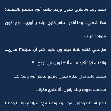
تنهد وليد وناظرني شوي ورجع يناظر أبوه يبتسم بالخفيف:
هذا شغلي... وما أقدر أسافر خارج البلاد يا أبوي... لازم أكون
متواجد قريب...
هز عمي كتفه بقلة حيله ورد عليه: شو أرد عليك؟! مدري...
والخنساء؟! أكيد ما سألتها وين تبي تروح...؟!
شفت وليد ينزل نظره شوي ويرجع يناظر أبوه ويرد: لا...
سمعت صوت جلند يقول: أنا عندي فكرة...
ناظرناه كلنا وكمل يقول وعيونه تلمع: شرايكم بما إنا وصلنا