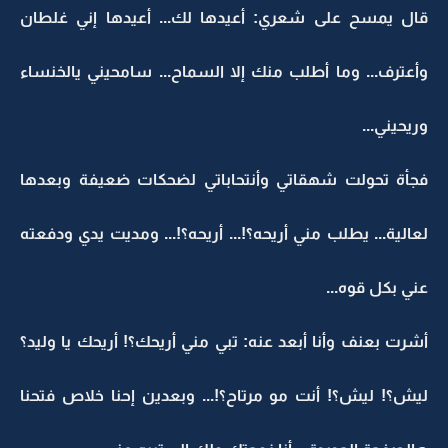
قال يمسح على شعري: أعيدها لك... أعيدها إني غلطان
وأعترف... وما أطلب منك إلا السماح... سامحيني يالخنساء
وريحيني...
فجأة تحولت شهقاتي وأنتحاباتي لضحكات ضعيفة وبعدها
لعالية... يطلب مني أريحه؟!... أريحه؟!... ومديت يدي ودفعته
عني بكل قوه...
أشرت بعنف وأنا أبعد عنه: تبي مني أريحك؟! أريحك يا وليد؟
ليش؟! ليش؟! أنت مو مرتاح؟!... وبعدين إحنا خلاص فتحنا