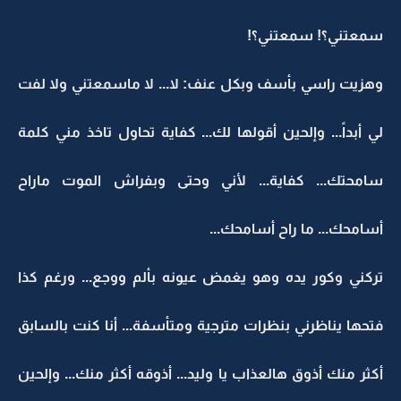
سمعتني؟! سمعتني؟!
وهزيت راسي بأسف وبكل عنف: لا... لا ماسمعتني ولا لفت
لي أبداً... وإلحين أقولها لك... كفاية تحاول تاخذ مني كلمة
سامحتك... كفاية... لأني وحتى وبفراش الموت ماراح
أسامحك... ما راح أسامحك...
تركني وكور يده وهو يغمض عيونه بألم ووجع... ورغم كذا
فتحها يناظرني بنظرات مترجية ومتأسفة... أنا كنت بالسابق
أكثر منك أذوق هالعذاب يا وليد... أذوقه أكثر منك... وإلحين