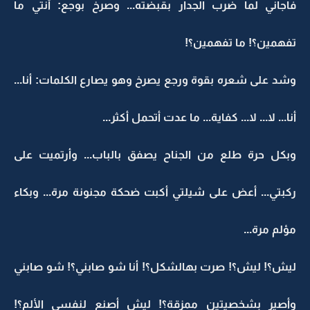
فاجأني لما ضرب الجدار بقبضته... وصرخ بوجع: أنتي ما
تفهمين؟! ما تفهمين؟!
وشد على شعره بقوة ورجع يصرخ وهو يصارع الكلمات: أنا...
أنا... لا... لا... كفاية... ما عدت أتحمل أكثر...
وبكل حرة طلع من الجناح يصفق بالباب... وأرتميت على
ركبتي... أعض على شيلتي أكبت ضحكة مجنونة مرة... وبكاء
مؤلم مرة...
ليش؟! ليش؟! صرت بهالشكل؟! أنا شو صابني؟! شو صابني
وأصير بشخصيتين ممزقة؟! ليش أصنع لنفسي الألم؟!