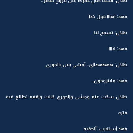
طلال: آسف طال عمرك بس بنروح نفطر..
فهد: اهااا قول كذا
طلال: تسمح لنا
فهد: لاااا
طلال: هههههااي.. أمشي بس يالجوري
فهد: مابتروحون..
طلال سكت عنه ومشى والجوري كانت واقفه تطالع فيه
فتره
فهد أستغرب: ألحقيه