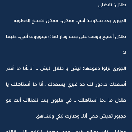
طلال: تفضلي
الجوري بعد سكوت: أحم.. ممكن.. ممكن نفسخ الخطوبه
طلال أنفجع ووقف على جنب ودار لها: مجنووونه أنتي.. طبعا
لا
الجوري نزلوا دموعها: ليش يا طلال ليش .. أنا..أنا ما أقدر
أسعدك د..دور لك حد غيري يسعدك ..أنا ما أستاهلك يا
طلال ما ..ما أستاهلك .. في مليون بنت تتمنااك أنت مو
مجبور تعيش معي أنا.. وصارت تبكي وتشاهق
وطلال كان يطالع فيها ومو مصدق الكلام اللي قالته