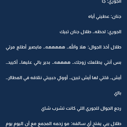
الجوري: جا
جنان: عطيني أياه
الجوري: لحظه.. طلال جنان تبيك
طلال أخذ الجوال: هلا والله.. هههههه.. مايصير أطلع مرتي
بس أنتي يطلعك زوجك.. ههههه.. بدير بالي عليها.. أكييد..
أيش.. قلتي لها أيش تبين.. أووكي حبيبتي نتلاقه في المطاار..
بااي
رجع الجوال للجوري اللي كانت تشرب شاي
طلال يبي يفتح أي سالفه: مو زحمه المجمع مع أن اليوم يوم