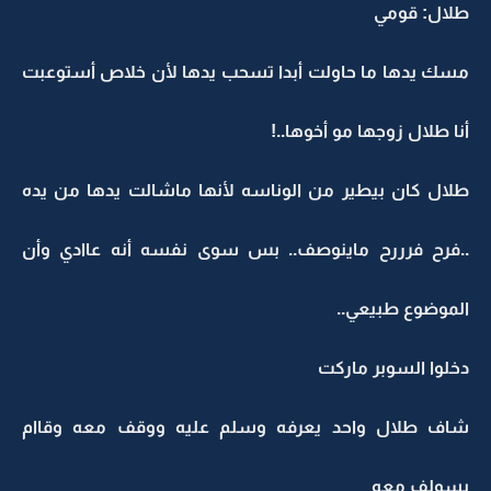
طلال: قومي
مسك يدها ما حاولت أبدا تسحب يدها لأن خلاص أستوعبت
أنا طلال زوجها مو أخوها..!
طلال كان بيطير من الوناسه لأنها ماشالت يدها من يده
..فرح فرررح ماينوصف.. بس سوى نفسه أنه عاادي وأن
الموضوع طبيعي..
دخلوا السوبر ماركت
شاف طلال واحد يعرفه وسلم عليه ووقف معه وقاام
يسولف معه