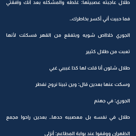
طلال عاجبته عصبيتها: غلطه والمشكله بعد أنك وافقتي
فما حبيت أني أكسر بخاطرك..
الجوري خلاااص شويه وبتفقع من القهر فسكتت لأنها
تعبت من طلال كثيير
طلال شلون أنا قلت لها كذا غبببي غبي
وسكت عنها بعدين قال: وين تبينا نروح نفطر
الجوري: في جهنم
طلال في نفسه بل معصببه حدها.. بعدين راحوا مجمع
الظهران ووقفوا عند بوابة المطاعم: أنزلي