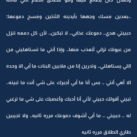
..بعدين مسك وجهها بأيدينه الثنتين ومسح دموعها:
حبيبتي هدي.. دموعك عذابي.. لا تبكين.. لأن كل دمعه تنزل
من عيونك تراني أتعذب منها.. وإذا أنتي ما تستاهليني من
اللي يستاهلني.. وتدرين إنا من ملايين البنات ما أبي الا وحده
الا أهي أنتي .. بس أنا ما أبي أجبرك على شي أنت ما تبينه..
تبيني أقولك حبيني لأني أنا أحبك وأغصبك على شي ما ترغبي
له .. حبيبتي .. ما أبي أشوف دموعك مرره ثانيه.. ولا تجيبين
طاري الطلاق مرره ثانيه