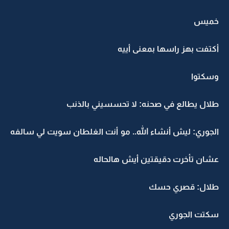
خميس
أكتفت بهز راسها بمعنى أييه
وسكتوا
طلال يطالع في صحنه: لا تحسسيني بالذنب
الجوري: ليش أنشاء الله.. مو أنت الغلطان سويت لي سالفه
عشان تأخرت دقيقتين أيش هالحاله
طلال: قصري حسك
سكتت الجوري