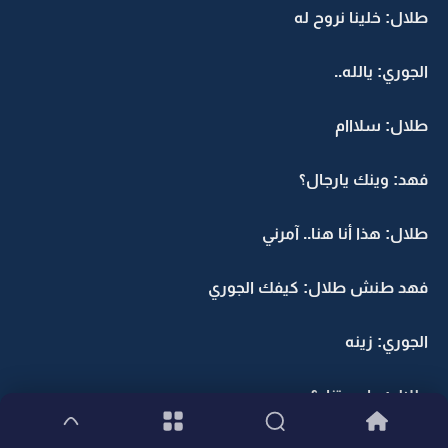
طلال: خلينا نروح له
الجوري: يالله..
طلال: سلااام
فهد: وينك يارجال؟
طلال: هذا أنا هنا.. آمرني
فهد طنش طلال: كيفك الجوري
الجوري: زينه
طلال: جاو بيتنا..؟