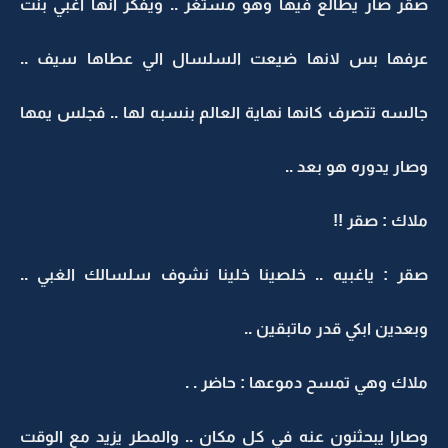
صقر صار يطالع فيها وهو مستغر .. ويفكر انها اغبي بنت
عرفها بس لانها ضيعت السلسال الي عطاها سيف ..
جالسه تتصرف كانها نهاية العالم بنسبه لها .. فجلس يمها
وصار يدوره هو بعد ..
ملاك : صقر !!
صقر : ياغبيه .. خلصينا خلينا نشوف سلسالك الغبي ..
وبعدين ابكي قدر ماتبقين ..
ملاك وهي تمسح دموعها : حاضر . .
وصارا يبحثنون عنه في كل مكان .. والمطر يزيد مع الوقت