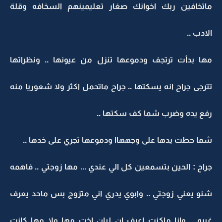
ماتخافين ربك اخوانك صغار تعليمينهم السخافه وقلة
الادب ..
مها بدأت ترتجف ودموعها تنزل من عيونها .. ونظراتها
تترجى جراح انه يسكتها .. جراح ماتحمل اكثر ولا شعوريا منه
رفع يده وضرب شما كف سكتها ..
شما حطت يدها على وجههاا ودموعها تجري على خدها ..
جراح : الحين بتسمعين كل الي عندي ... مها زوجتي .. فاهمه
شنو يعني زوجتي .. وابوي يدري اني متزوج بس ماحد يعرف
غيره .. وانا ماكنت اعرف ان ليان اخت مها ولا مها كانت