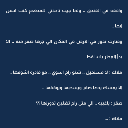
واقفه في الفندق .. ولما جيت تاخذتي للمطعم كنت احس
ابها ..
وصارت تدور في الارض في المكان الي جرها صقر منه .. الا
بدأ المطر يتساقط ..
ملاك : لا مستحيل .. شنو راح اسوي .. مو قادره اشوفها ..
الا يمسك يدها صفر ويسحبها ويوقفها ..
صقر : ياغبيه .. الي متى راح تضلين تدورنها ؟؟
ملاك : ...