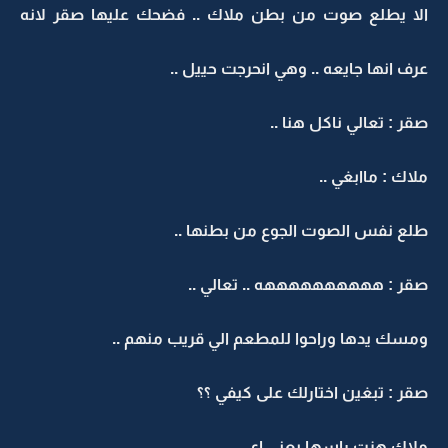
الا يطلع صوت من بطن ملاك .. فضحك عليها صقر لانه
عرف انها جايعه .. وهي انحرجت حييل ..
صقر : تعالي ناكل هنا ..
ملاك : ماابغي ..
طلع نفس الصوت الجوع من بطنها ..
صقر : ههههههههههه .. تعالي ..
ومسك يدها وراحوا للمطعم الي قريب منهم ..
صقر : تبغين اختارلك على كيفي ؟؟
ملاك هزت راسها يعني اي ..