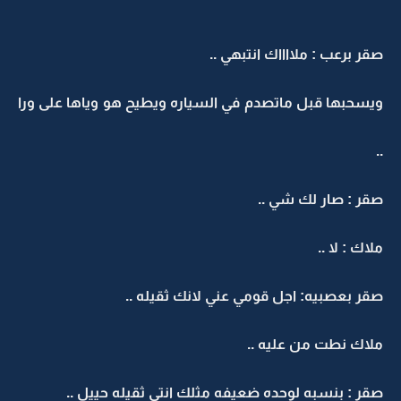
صقر برعب : ملااااك انتبهي ..
ويسحبها قبل ماتصدم في السياره ويطيح هو وياها على ورا
..
صقر : صار لك شي ..
ملاك : لا ..
صقر بعصبيه: اجل قومي عني لانك ثقيله ..
ملاك نطت من عليه ..
صقر : بنسبه لوحده ضعيفه مثلك انتي ثقيله حييل ..