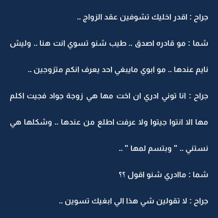
جراح : اقدر اخليك تشوفين عقد الزواج ..
شما : مو قادره اصدق .. طيب شنو تسوي انت هنا .. وليش
نايم عندها .. مو ابوي مايبغي احد يعرف انكم متزوجين ..
جراح : انا توني ادري ان اخت مها هي زوجة جواد فجيت اكلم
مها الا انتوا جيتوا ولا عرفت اطلع من عندها .. وشكلها هي
نستني .. " وبتسم لمها " ..
شما : ماادري شنو اقول ؟؟
جراح : لا تقولين شي هذا الي ابغيك تسوين ..