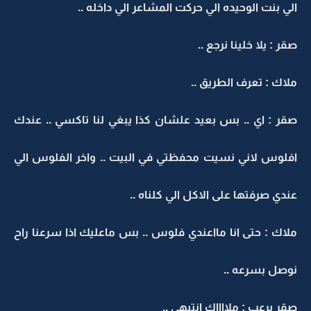
الي بنت الوحيده الي حركت المشاعر الي داخله ..
صقر : يلا خلينا نرجع ..
ملاك : تعرف الطريق ..
صقر : اي .. بس بعيد علشان كذا يبغي لنا تاكسي .. عندك
افلوس لاني نسيت محفظتي في البيت .. واخر الفلوس الي
عندي صرفتها على الاكل الي كلناه ..
ملاك : حتى انا مااعندي فلوس .. بس ماعليك اذا سرعنا راح
نوصل بسرعه ..
صقر برعب : ملااااك انتبهي ..