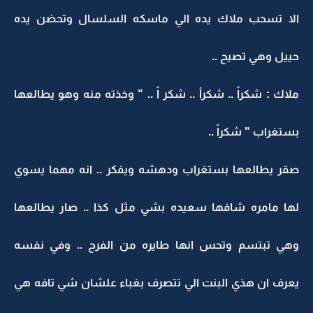
الا تسحب ملاك يده الي ماسكه السلسال وتحضن يده
حييل وهي تصيح ..
ملاك : شكراً .. شكرأ .. شكر اً .. " وخذته منه وهو يطالعها
بستغراب " شكراً ..
صقر يطالعها بستغراب ودهشه ويفكر .. انه مهما يسوي
لها مامره شافها سعيده بشي مثل كذا .. صار يطالعها
وهي تبتسم وتحس انها طايره من الفرح .. وفي نفسه
يعرف ان هذي البنت الي تتصرف بغباء علشان شي تافه هي