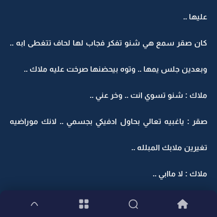
عليها ..
كان صقر سمع هي شنو تفكر فجاب لها لحاف تتغطى ابه ..
وبعدين جلس يمها .. وتوه بيحضنها صرخت عليه ملاك ..
ملاك : شنو تسوي انت .. وخر عني ..
صقر : ياغبيه تعالي بحاول ادفيكي بجسمي .. لانك موراضيه
تغيرين ملابك المبلله ..
ملاك : لا ماابي ..
صقر بصراخ : سمعيني عدل اذا صارلك شي .. مستحيل راح