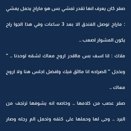
صقر كان يعرف انها تقدر تمشي بس هو ماراح يحمل يمشي
: ماراح نوصل الفندق الا بعد 3 ساعات وفي هذا الجوا راح
يكون المشوار اصعب ..
ملاك : انا اسف بس مااقدر اروح معاك لشقه لوحدنا .. "
وبخجل " الصراحه انا مااثق فيك وافضل اجلس هنا ولا اروح
معاك ..
صقر عصب من كلامها .. وخاصه انه يشوفها ترتجف من
البرد .. وجى لها وحملها على كتفه وتحمل الم رجله وصار