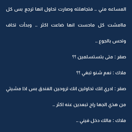
المساعه مني .. فتجاهلته وصارت تحاول انها ترجع بس كل
ماامشت كل ماحست انها ضاعت اكثر .. وبدأت تخاف
وتحس بالجوع ..
صقر : متى بتستسلمين ؟؟
ملاك : نعم شنو تبغي ؟؟
صقر : ادري انك تحاولين انك تروحين الفندق بس اذا مشيتي
من هذي الجها راح تبعدين عنه اكثر ..
ملاك : مالك دخل فيني ..