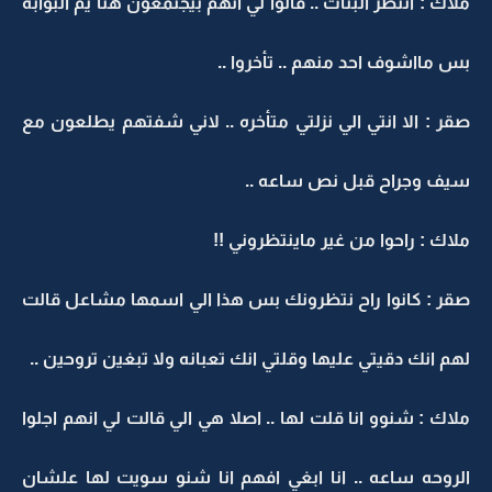
ملاك : انتظر البنات .. قالوا لي انهم بيجتمعون هنا يم البوابه
بس مااشوف احد منهم .. تأخروا ..
صقر : الا انتي الي نزلتي متأخره .. لاني شفتهم يطلعون مع
سيف وجراح قبل نص ساعه ..
ملاك : راحوا من غير ماينتظروني !!
صقر : كانوا راح نتظرونك بس هذا الي اسمها مشاعل قالت
لهم انك دقيتي عليها وقلتي انك تعبانه ولا تبغين تروحين ..
ملاك : شنوو انا قلت لها .. اصلا هي الي قالت لي انهم اجلوا
الروحه ساعه .. انا ابغي افهم انا شنو سويت لها علشان