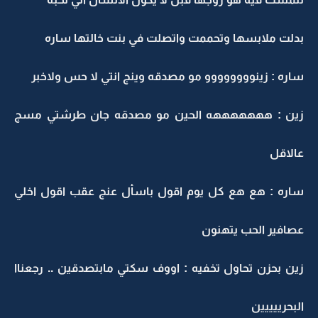
بدلت ملابسها وتحممت واتصلت في بنت خالتها ساره
ساره : زينوووووووو مو مصدقه وينج انتي لا حس ولاخبر
زين : هههههههه الحين مو مصدقه جان طرشتي مسج
عالاقل
ساره : هع هع كل يوم اقول باسأل عنج عقب اقول اخلي
عصافير الحب يتهنون
زين بحزن تحاول تخفيه : اووف سكتي مابتصدقين .. رجعناا
البحرييييين