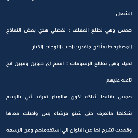
الشغل
همس وهي تطلع المغلف : تفضلي هذي بعض النماذج
المصغره طبعاً لان ماقدرت اجيب اللوحات الكبار
لمياء وهي تطالع الرسومات : اممم اي حلوين ومبين انج
تاعبه عليهم
همس بقلبها شاكه تكون هالمياء تعرف شي بالرسم
شكلها ماتعرف حتى شنو فرشاه بس واصلت معاها
وقعدت تشرح لها عن الالوان الي استخدمتهم وعن الرسمه