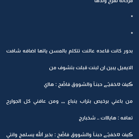
فرحانه لفرح ولدها
*
*
بدور كانت قاعده عالنت تتكلم بالمسن ياتها اضافه شافت
الايميل يبين ان لبنت قبلت بتشوف من
ڪيفْ טּـخفيـٌﮯ حبنـآ والشووق فاضّح : هااي
من باعني برخيص بتراب ينباع ,,, ومن عافني كل الجوارح
تعافه : هايااات .. شخبارج
ڪيفْ טּـخفيـٌﮯ حبنـآ والشووق فاضّح : بخير الله يسلمج وانتي