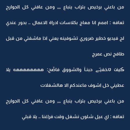
من باعني برخيص بتراب ينباع ,,, ومن عافني كل الجوارح
تعافه : اممم انا معاج بكلاسات ادراة الاعمال .. بدور عندي
لج فيديو خطير ضروري تشوفينه يعني اذا ماشفتي من قبل
طافج نص عمرج
ڪيفْ טּـخفيـٌﮯ حبنـآ والشووق فاضّح: ههههههههه يلا
عطيني خل اشوف ماعندكم الا هالشغلات
من باعني برخيص بتراب ينباع ,,, ومن عافني كل الجوارح
تعافه : اي عيل شلون نشغل وقت فراغنا .. يلا قبلي