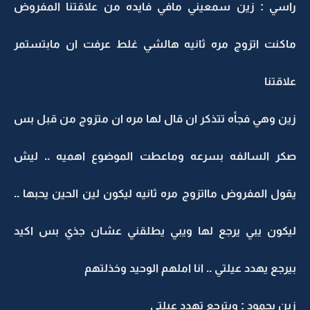
راسي : زين سمعيني مافي فايده من علاقتنا المفروض
ماكنت اتزوج مره ثانيه هالشي غلط عرفت ان مابتستمر
علاقتنا
زين وهي فجأه تتذكر ان قال لها مره ان متزوج من قبل بس
صكر السالفه بسرعه وماعطت الموضوع اهميه .. ليش
يقول المفروض مااتزوج مره ثانيه ليكون لين الحين يحبها ..
ليكون يبي يرجع لها ويبي يطلقني عشان جذي بس اكيد
بيرجع يهدد عيلتي .. انا املهم الوحيد وخذلتهم
زين بجمود : وبترجع تهدد عيلتي