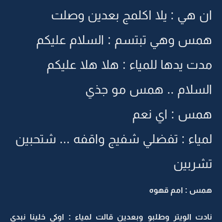
ان هي : يلا اكلمج بعدين وصلت
همس وهي تبتسم : السلام عليكم
مدت يدها للمياء : هلا هلا عليكم
السلام .. همس مو جذي
همس : اي نعم
لمياء : تفضلي شفيج واقفه ... شتحبين
تشربين
همس : امم قهوه
نادت الويتر وطلبو وبعدين قالت لمياء : اوكي خلينا نبدي