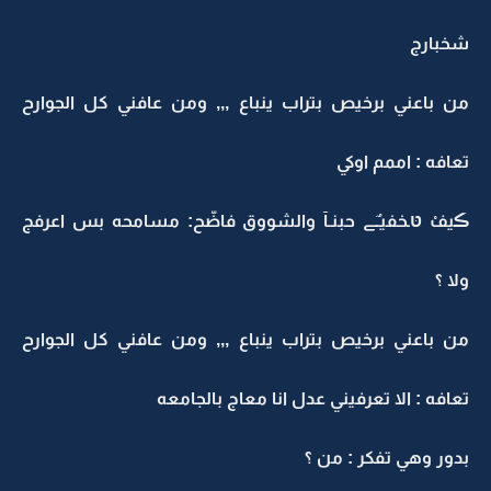
شخبارج
من باعني برخيص بتراب ينباع ,,, ومن عافني كل الجوارح
تعافه : اممم اوكي
ڪيفْ טּـخفيـٌﮯ حبنـآ والشووق فاضّح: مسامحه بس اعرفج
ولا ؟
من باعني برخيص بتراب ينباع ,,, ومن عافني كل الجوارح
تعافه : الا تعرفيني عدل انا معاج بالجامعه
بدور وهي تفكر : من ؟