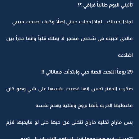
تأتيني اليوم طالباً فراقي ؟؟
لماذا احببتك .. لماذا دخلت حياتي اصلاً وكيف اصبحت حبيبي
مالذي احببته في شخص متحجر لا يملك قلباً وانما حجراً بين
اضلاعه
29 يوماً انتهت قصة حبي وابتدأت معاناتي !!
صكرت الدفتر تحس انها غصبت نفسها على شي وهو كان
ماعطيها الحريه بأنها تروح وتخليه يهدم نفسه
بس ماراح تخليه ماراح تتخلى عن حبها حتى لو مايحبها لازم
تتمسك فيه هو زوجها قبل لا يكون الانسان الي تحبه