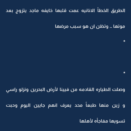
الطريق الخطأ الانانيه عمت قلبها خايفه ماجد يتزوج بعد
موتها .. وتظن ان هو سبب مرضها
*
*
وصلت الطياره القادمه من فيينا لأرض البحرين ونزلو راسي
و زين منها طبعاً محد يعرف انهم جايين اليوم وحبت
تسويها مفاجأه لأهلها