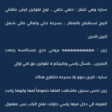
ساره وهي تتنقز : حلفي حلفي .. توج تقولين ليش ماقلتي
انييج نستقبلج بالمطار .. بسرعه بدلي وتعالي مالي شغل
اتيين الحين
زين : ههههههههههه بروحي حدي مستانسه رجعت
البحرين .. باسأل راسي وبايييكم لا تقولين حق امي اوكي
ساره : انزين دبوو يلا بسرعه ننتظرج هناك
زين تحس سنين ماشافت اهلها خصوصاً امها وابوها راحت
للغرفه الي دخل فيها راسي حاولت تفتح الباب بس مقفول