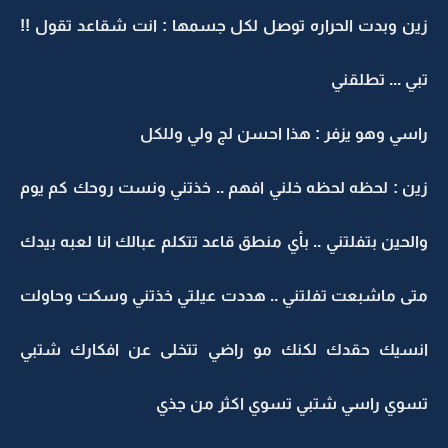
زين وبدت الحراره توصل لكل جسمها : انت شقاعد تقول !!
تبي ... تطلقني
راسي وهو يزفر : هذا احسن لج ولي وللكل
زين : لحظه لحظه خلني افهم .. خذتني ونست روحك كم يوم
والحين بتفلتني .. بأي منطق قاعد تتكلم عبالك انا لعبه بيدك
متى ماشبعت تفلتني .. هددت عيلتي خذتني وسكت وحاولت
انسيك حقدك لكنك مو راضي تتخلى عن افكارك شتبي
تسوي راسي شتبي تسوي اكثر من جذي