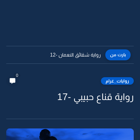
بارت من
رواية شقائق النعمان -12
0
روايات_غرام
رواية قناع حبيبي -17