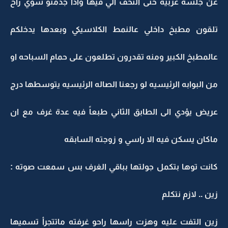
عن جلسه عربيه حتى التحف الي فيها واذا جدمتو شوي راح
تلقون مطبخ داخلي عالنمط الكلاسيكي وبعدها يدخلكم
عالمطبخ الكبير ومنه تقدرون تطلعون على حمام السباحه او
من البوابه الرئيسيه لو رجعنا الصاله الرئيسيه يتوسطها درج
عريض يؤدي الى الطابق الثاني طبعاً فيه عدة غرف مع ان
ماكان يسكن فيه الا راسي و زوجته السابقه
كانت توها بتكمل جولتها بباقي الغرف بس سمعت صوته :
زين .. لازم نتكلم
زين التفت عليه وهزت راسها راحو غرفته ماتتجرأ تسميها