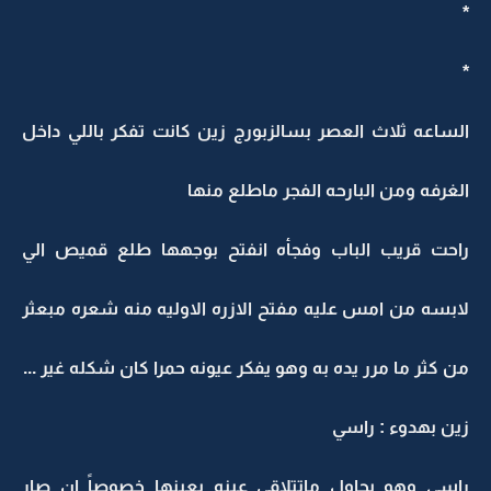
*
*
الساعه ثلاث العصر بسالزبورج زين كانت تفكر باللي داخل
الغرفه ومن البارحه الفجر ماطلع منها
راحت قريب الباب وفجأه انفتح بوجهها طلع قميص الي
لابسه من امس عليه مفتح الازره الاوليه منه شعره مبعثر
من كثر ما مرر يده به وهو يفكر عيونه حمرا كان شكله غير ...
زين بهدوء : راسي
راسي وهو يحاول ماتتلاقى عينه بعينها خصوصاً ان صار