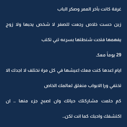
غرفة كانت بآخر الممر وصكر الباب
زين حست خلاص رجعت للصفر لا شخص يحبها ولا زوج
يفهمها فتحت شنطتها بسرعه تبي تكتب
29 يوماً معكـ
ايام اعدها كنت معك اعيشها في كل مرة نختلف لا اجدك الا
تختفي ورا الابواب منغلق لعالمك الخاص
كم حلمت مشاركتك حياتك وان اصبح جزء منها .. ان
اكتشفك واحبك كما انت لكن..