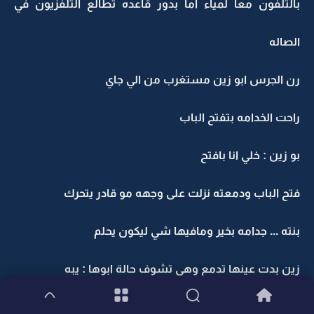
بالتلفون معا لمياء اما بدور قاعده تطالع التلفزيون في
الصاله
رن الجرس ابو زين مستغرب من الي جاي
راحت الخدامه بتفتح الباب
بو زين : خلي انا بافتح
فتح الباب ودمعته نزلت على وجهه مو قادر يتحرك
بنته ... جدامه بخير ومافيها شي ليكون يحلم
زين بدت عينها تدمع وهي تشوف حالة ابوها : يبه
ضمته بقوه وهو مو مصدق انها صج بخير ضمها : بنتي .. زين