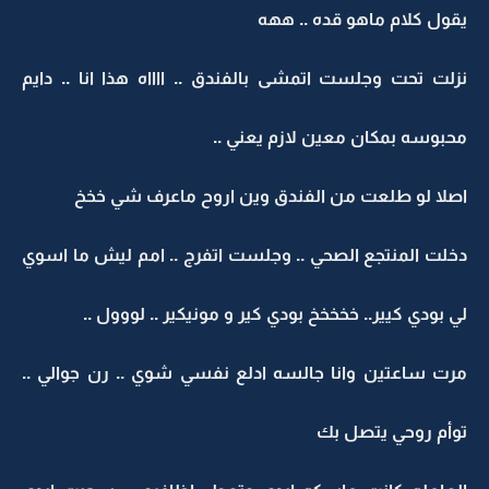
يقول كلام ماهو قده .. ههه
نزلت تحت وجلست اتمشى بالفندق .. ااااه هذا انا .. دايم
محبوسه بمكان معين لازم يعني ..
اصلا لو طلعت من الفندق وين اروح ماعرف شي خخخ
دخلت المنتجع الصحي .. وجلست اتفرج .. امم ليش ما اسوي
لي بودي كيير.. خخخخخ بودي كير و مونيكير .. لووول ..
مرت ساعتين وانا جالسه ادلع نفسي شوي .. رن جوالي ..
توأم روحي يتصل بك