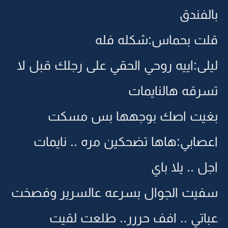
بالفندق
قلت بحماس:شكله فله
ليلى:اييه روحي الحقي على رجلك قبل لا
تسرقه هالنايمات
بغيت اصك بوجهها بس مسكت
اعصابي:هاها تضحكين مره .. نايمات
اجل .. يلا باي
سفيت الجوال بسرعه عالسرير وفصخت
عباتي .. افف حررر.. طلعت لقيت