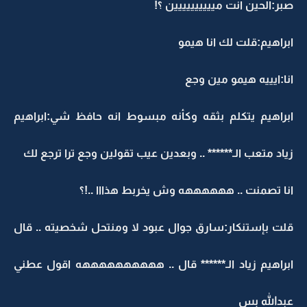
صبر:الحين انت ميييييييييين ؟!
ابراهيم:قلت لك انا هيمو
انا:ايييه هيمو مين وجع
ابراهيم يتكلم بثقه وكأنه مبسوط انه حافظ شي:ابراهيم
زياد متعب الـ****** .. وبعدين عيب تقولين وجع ترا ترجع لك
انا تصمنت .. ههههههه وش يخربط هذااا ..!؟
قلت بإستنكار:سارق جوال عبود لا ومنتحل شخصيته .. قال
ابراهيم زياد الـ****** قال .. ههههههههههه اقول عطني
عبدالله بس