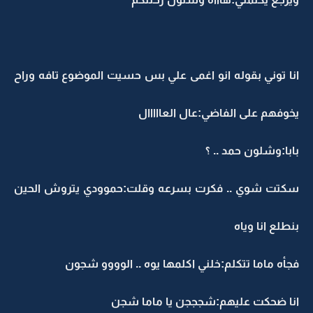
انا توني بقوله انو اغمى علي بس حسيت الموضوع تافه وراح
يخوفهم على الفاضي:عال العااااال
بابا:وشلون حمد .. ؟
سكتت شوي .. فكرت بسرعه وقلت:حموودي يتروش الحين
بنطلع انا وياه
فجأه ماما تتكلم:خلني اكلمها يوه .. الوووو شجون
انا ضحكت عليهم:شجججن يا ماما شجن