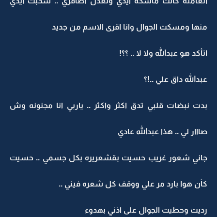
العامله كانت ماسكه ايدي وتعدل اظافري .. سحبت ايدي
منها ومسكت الجوال وانا اقرى الاسم من جديد
اتأكد هو عبدالله ولا لا .. ؟؟!
عبدالله داق علي ..!؟
بدت نبضات قلبي تدق اكثر واكثر .. ياربي انا مجنونه وش
صااار لي .. هذا عبدالله عادي
جاني شعور غريب حسيت بقشعريره بكل جسمي .. حسيت
كأن هوا بارد مر علي ووقف كل شعره فيني ..
رديت وحطيت الجوال على اذني بهدوء