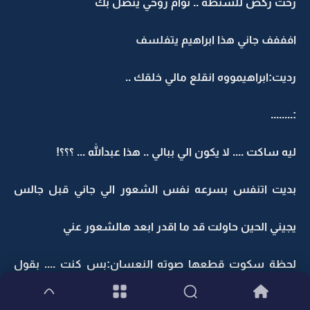
رحت ركض للشنطه .. توأم روحي يتصل بك
افففف جاني هذا ابراهيم يتفلسف
رديت:ابراهيمووه انقلع مالي خلقك ..
:........
ليه ساكت .... لا يكون الي ببالي .. هذا عبدالله ... ؟؟؟!
بديت اتنفس بسرعه نفس الشعور الي جاني قبل جالس
يجيني الحين حاولت قد ما اقدر ابعد هالشعور عني
لحظة سكوت قطعها صوته النعسان:بس كنت .... بقول
اسف هزأتك ... افتكرتك ......... واحد