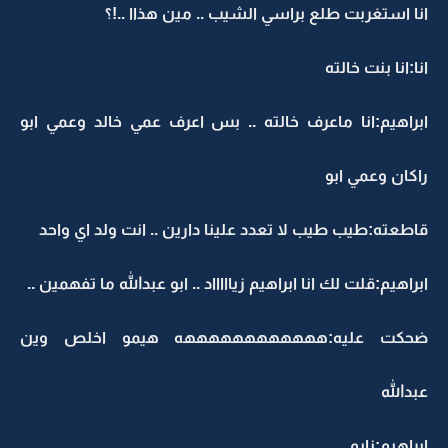
انا استغربت طلع براسي الشيب .. مين هذاا ..!؟
انا:انا بنت خالته
ابراهيم:انا ماعرف خالته .. بس اعرف عمي خالد وعمي ابو
راكان وعمي ابو
قاطعته:طيب طيب لا تعدد علينا دارين .. انت ولد اي واحد
ابراهيم:قلت لك انا ابراهيم زياااااد .. ابو عبدالله ما تفهمين ..
ضحكت عليه:ههههههههههههه هيمو اخلص وين
عبدالله
ابراهيم:نايم