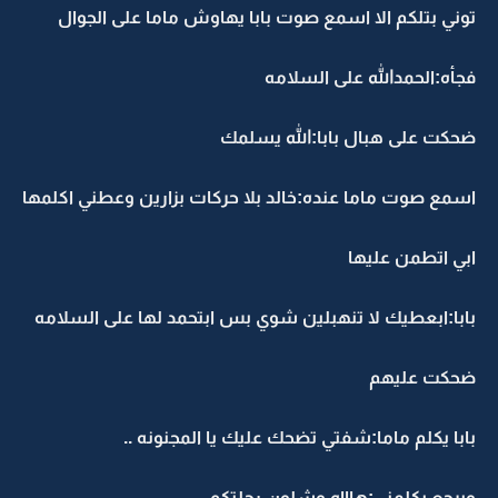
توني بتلكم الا اسمع صوت بابا يهاوش ماما على الجوال
فجأه:الحمدالله على السلامه
ضحكت على هبال بابا:الله يسلمك
اسمع صوت ماما عنده:خالد بلا حركات بزارين وعطني اكلمها
ابي اتطمن عليها
بابا:ابعطيك لا تنهبلين شوي بس ابتحمد لها على السلامه
ضحكت عليهم
بابا يكلم ماما:شفتي تضحك عليك يا المجنونه ..
ويرجع يكلمني:هاااه وشلون رحلتكم