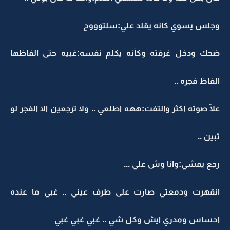
وجلس يسوي كانه يقلد علي:سلتوووح
ضحك ودخل غرفته وكأنه يكلم نفسه:غبيه حتى الفاظها
الفاظ فجره ..
علّا صوته اكثر والتفت:ههه اطلعي .. ولا ترجعين الا الفجر لو
تبين ..
رجع يمشي:وانا وش علي ...
انقهرت ودمعتي صارت على طرف عيني .. غبي ما عنده
احساس ومدري ايش وكل شي .. غبي غبي غبي