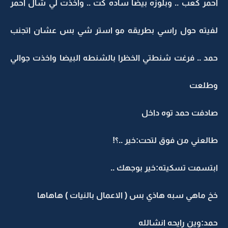
احمر كعب .. وبلوزه بيضا ساده كت .. واخذت لي شال احمر
لفيته حول راسي بطريقه مو استر شي بس عشان اتجنب
حمد .. فرغت شنطتي الخظرا بالشنطه البيضا واخذت جوالي
وطلعت
صادفت حمد توه داخل
طالعني من فوق لتحت:خير ..؟!
ابتسمت تسكيته:خير بوجهك ..
خخ ماهي سبه هاذي بس ( الاعمال بالنيات ) هاهاها
حمد:وين رايحه انشالله