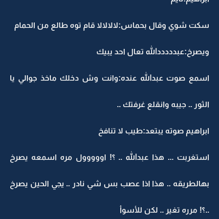
سكت شوي وقال بحماس:لالالالا قام توه طالع من الحمام
ويصرخ:عبدددددالله تعال احد يبيك
اسمع صوت عبدالله عنده:وانت وش دخلك ماخذ جوالي يا
الثور .. جيبه وانقلع غرفتك ..
ابراهيم صوته يبتعد:طيب لا تنافخ
استغربت ... هذا عبدالله .. ؟! اووووول مره اسمعه يصرخ
بهالطريقه .. هذا اذا عصب بس شي نادر .. يجي الحين يصرخ
..؟! مرره تغير .. لكن للأسوأ