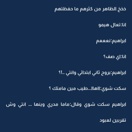
خخخ الظاهر من كثرهم ما حفظتهم
انا:تعال هيمو
ابراهيم:نعععم
انا:اي صف؟
ابراهيم:بروح ثاني ابتدائي وانتي ..!؟
سكت شوي:ااهاا...طيب مين مامتك ؟
ابراهيم سكت شوي وقال:ماما مدري وينها ... انتي وش
تقربين لعبود