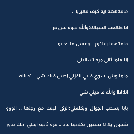
ماما:ههه ايه كيف ماليزيا ..
انا طالعت الشباك:والله حلوه بس حر
ماما:هه ايه لازم .. وعسى ما تعبتو
انا:ماما ثاني مره تسأليني
ماما:وش اسوي قلبي ناغزني احس فيك شي .. تعبانه
انا:لااا والله ما فيني شي
بابا يسحب الجوال ويكلمني:اتركي البنت مع رجلها .. الووو
شجون يلا لا تنسين تكلمينا عاد .. مره ثانيه ابخلي امك تدور