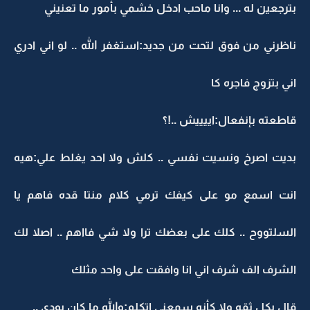
بترجعين له ... وانا ماحب ادخل خشمي بأمور ما تعنيني
ناظرني من فوق لتحت من جديد:استغفر الله .. لو اني ادري
اني بتزوج فاجره كا
قاطعته بإنفعال:اييييش ..!؟
بديت اصرخ ونسيت نفسي .. كلش ولا احد يغلط علي:هيه
انت اسمع مو على كيفك ترمي كلام منتا قده فاهم يا
السلتووح .. كلك على بعضك ترا ولا شي فااهم .. اصلا لك
الشرف الف شرف اني انا وافقت على واحد مثلك
قال بكل ثقه ولا كأنه سمعني اتكلم:والله ما كان بودي ..