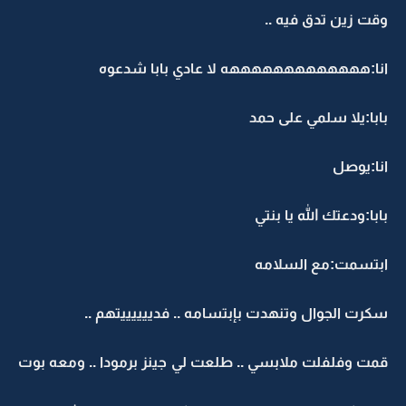
وقت زين تدق فيه ..
انا:هههههههههههههه لا عادي بابا شدعوه
بابا:يلا سلمي على حمد
انا:يوصل
بابا:ودعتك الله يا بنتي
ابتسمت:مع السلامه
سكرت الجوال وتنهدت بإبتسامه .. فدييييييتهم ..
قمت وفلفلت ملابسي .. طلعت لي جينز برمودا .. ومعه بوت