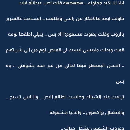
لالا انا اكيد مجنونه .. هههههه قلت احب عبدالله قلت
حاولت ابعد هالافكار عن راسي وطلعت .. انسدحت عالسرير
بالروب وقلت بصوت مسموع:ااااه بس .. يبيلي اطقها نومه
قمت وبدلت ملابسي لبست لي قميص نوم من الي شريتهم
.. احسن اتبمخطر فيها لحالي من غير محد يشوفني .. وه
بس
تربعت عند الشباك وجلست اطالع البحر .. والناس تسبح ..
والاطفال يراكضون .. والدنيا مشغوله
وغروب الشمس بشكل جذاب ..