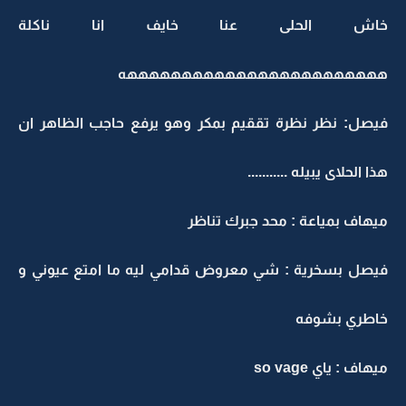
خاش الحلى عنا خايف انا ناكلة
ههههههههههههههههههههههههه
فيصل: نظر نظرة تققيم بمكر وهو يرفع حاجب الظاهر ان
هذا الحلاى يبيله ...........
ميهاف بمياعة : محد جبرك تناظر
فيصل بسخرية : شي معروض قدامي ليه ما امتع عيوني و
خاطري بشوفه
ميهاف : ياي so vage