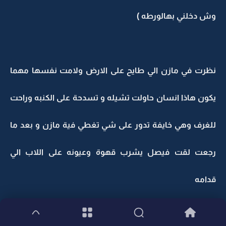
وش دخلني بهالورطه )
نظرت في مازن الي طايح على الارض ولامت نفسها مهما
يكون هاذا انسان حاولت تشيله و تسدحة على الكنبه وراحت
للغرف وهي خايفة تدور على شي تغطي فية مازن و بعد ما
رجعت لقت فيصل يشرب قهوة وعيونه على اللاب الي
قدامه
فيصل: الله ايش الحنية اللي نزلت عليك فجأه ..