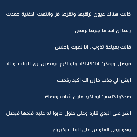
كانت هناك عيون تراقبها وتقزها قز وانتهت الاغنية حمدت
ربها ان احد ما جبرها ترقص
قالت بمياعة تذوب : انا تعبت باجلس
فيصل وبمكر: لالالالالالا ولو لازم ترقصين زي البنات و الا
ايش الي جذب مازن لك أكيد رقصك
ضحكوا كلهم : ايه اكيد مازن شاف رقصك .
اشر على البدي قارد وعلى طول جابوا له علبه فتحها فيصل
وهو يرمي الفلوس على البنات بكبرياء