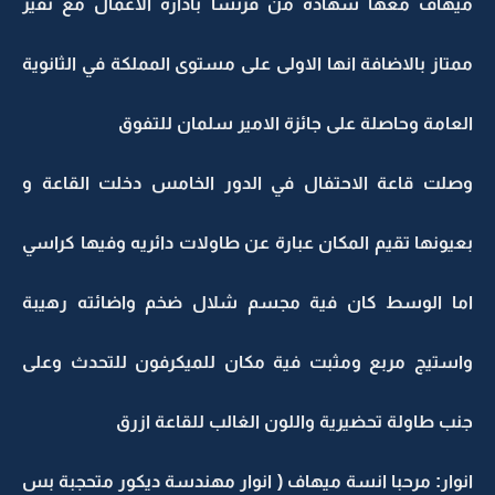
ميهاف معها شهادة من فرنسا بادارة الاعمال مع تقير
ممتاز بالاضافة انها الاولى على مستوى المملكة في الثانوية
العامة وحاصلة على جائزة الامير سلمان للتفوق
وصلت قاعة الاحتفال في الدور الخامس دخلت القاعة و
بعيونها تقيم المكان عبارة عن طاولات دائريه وفيها كراسي
اما الوسط كان فية مجسم شلال ضخم واضائته رهيبة
واستيج مربع ومثبت فية مكان للميكرفون للتحدث وعلى
جنب طاولة تحضيرية واللون الغالب للقاعة ازرق
انوار: مرحبا انسة ميهاف ( انوار مهندسة ديكور متحجبة بس