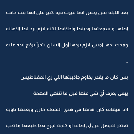
بعد الليلة بس يحس انها غيرت فيه كثير على انها بنت خانت
اهلها و سمعتها ودينها واخلاقها لكنه لازم يرد لها الاهانه
ومدت يدها امس لازم يردها أول انسان يتجرأ يرفع ايده عليه
..
بس كان ما يقدر يقاوم جاذبيتها اللي زي المغناطيس
يبغى يعرف أي شي عنها قبل ما تنتهي المهمة
اما ميهاف كان همها في هذي اللحظة مازن وبعدها ناويه
تعتذر لفيصل عن أي اهانه او كلمة تجرح هذا طبعها ما تحب