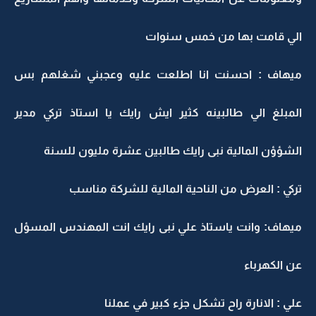
الي قامت بها من خمس سنوات
ميهاف : احسنت انا اطلعت عليه وعجبني شغلهم بس
المبلغ الي طالبينه كثير ايش رايك يا استاذ تركي مدير
الشؤؤن المالية نبى رايك طالبين عشرة مليون للسنة
تركي : العرض من الناحية المالية للشركة مناسب
ميهاف: وانت ياستاذ علي نبى رايك انت المهندس المسؤل
عن الكهرباء
علي : الانارة راح تشكل جزء كبير في عملنا