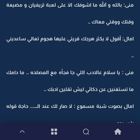
منى: بالله و الله ما اشوفك الا على لعبة تريفيان و مضيعة
وقتك ووقتي معاك ..
امال: أقول لا يكثر هرجك قريتي عليها هجوم تعالي ساعديني
..
منى : يا سلام عالادب اللي جا فجأه مع المصلحه .. ما دامك
ما تستغنين عن ذكائي ليش تقلين ادبك ..
امال بصوت شبة مسموع : لا صار لك عند الــ.... حاجة قوله
يا سيدي ..
منى : ايش ما سمعت >> الا على دخلت ميهاف ..