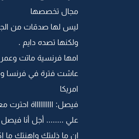
مجال تخصصها
ليس لها صدقات من الجن
ولكنها تصده دايم .
امها فرنسية ماتت وعمر البنت 15 سنة و ابوها سعودي متوفي و
عاشت فترة في فرنسا وب
امريكا
فيصل: ااااااااااة احترت
علي ........ أجل أنا فيصل 
إن ما ذليتك واهنتك ما اك