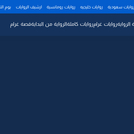
وايات سعودية
روايات خليجيه
روايات رومانسية
ارشيف الروايات
يوم ال
 الرواية
روايات غرام
روايات كاملة
الرواية من البداية
قصة غرام