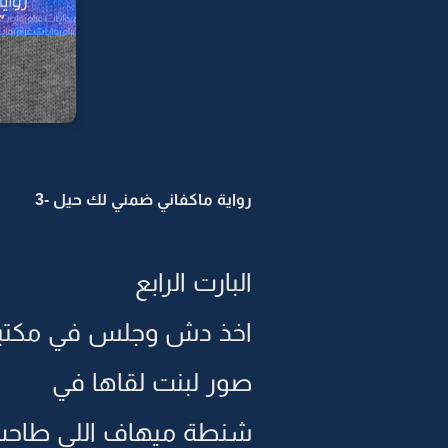
رواية ماكفاني ضمني لك حيل -3
البارت الرابع
اخذ دش وجلس في مكتبه
صور لبنت لقاها في
شنطة ميهاف اللي طاحت ب