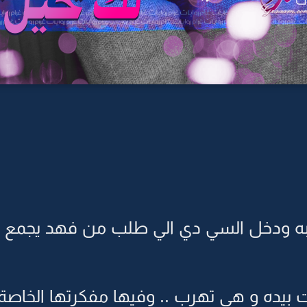
 ودخل السي دي الي طلب من فهد يجمع 
يده و هي تهرب .. وفيها مفكرتها الخاصة 