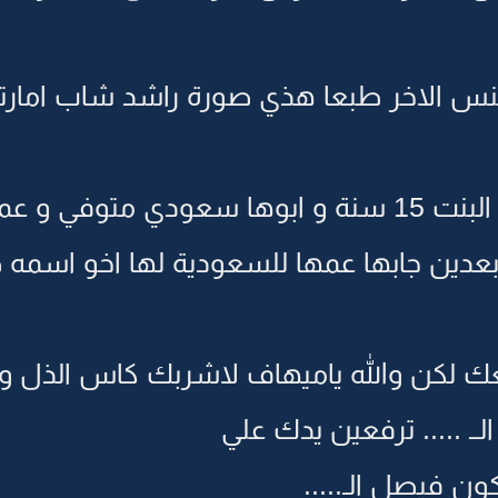
س الاخر طبعا هذي صورة راشد شاب امارتي
 عمرها 7 سنوات
عدين جابها عمها للسعودية لها اخو اسمه 
 معك لكن والله ياميهاف لاشربك كاس الذل و
الــ ..... ترفعين يدك علي
ون فيصل الـ.....