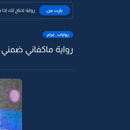
بارت من
رواية احتاج لك اذا ضيق ال
روايات_غرام
رواية ماكفاني ضمني ل