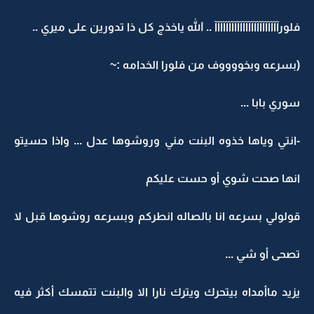
فلورآآآآآآآآآآآآآآآآآآآآآآآ .. الله ياخذج كل ذا تدورين على ميري ..
(بسرعه وبخووووف من فلورا الخدامه :~
سوري بابا ...
-انتي وياها خذوه البنت مني وروشوها عدل ... واذا حسيتو
انها صحت شوي أو حست عليكم
قولولي بسرعه انا بالصاله انطركم وبسرعه روشوها قبل لا
تصحى أو شي ...
يزيد ماأمداه بيتحرك ويترك نارا الا والبنت تتمسك أكثر فيه