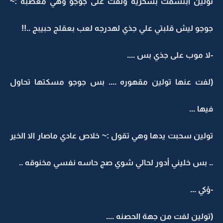
تولين ابتسمت بسخريه ولفت على جوجو وهي معصبه :~
جوجو ليش قلبتي علي جذي لهدرجه لعب بعقلج حبيبج ..!!
-لا موب على جذي بس ....
(لفت عنها تولين مقهوره .... بس جوجو مسكتها تحاول
فيها ...
تولين سحبت يدها وهي تقول :~ خلاص عادي ماصار الا الخير
.. بس خليني أدور لحالي شوي صج حاسه نفسي مخنوقه ..
-ؤكي ...
(تولين لفت من جهة الحصنه ....