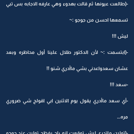
-(طالعت عيونها ثم قالت بهدوء وهي عارفه الاجابه بس تبي
تسمعها احسن من جوجو :~
ليش !!!
-(ابتسمت :~ لأن الدكتور طلال علينا أول محاظره وبعد
عشان سعدواعدني بشي ماأدري شنو !!
-سعد !!!
-أي سعد ماأدري يقول يوم الاثنين ابي اقولج شي ضروري
مره...
-(تولين ماتدري ليش توقعت انه راح يفظح تولين عند جوجو