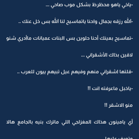
-ياخي ياهو محظرظ بشكل موب صاحي ...
-الله رزقه بجمال واحنا ياتماسيح لنا الله بس خل عنك ..
-تماسيح بعينك أحنا حلوين بس البنات عميانات ماأدري شنو
لاقين بذاك الأشقراني ...
-قلتها اشقراني منهم وفيهم عيل تبيهم ييون للعرب ..
-ياخبل ماعرفته انت !!
منو الاشقر !!
أي يامينون هذاك المغزلجي اللي ماترك بنيه بالجامع هالا
وتعرف عليها ..