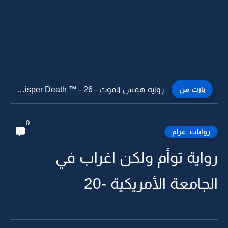
بارت من
رواية همس الموت - Whisper Death ™ - 26
0
روايات_غرام
رواية توأم ولكن اغراب في
الجامعة الأمريكية -20