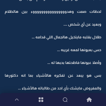
لحظات صمت وهدووووووووووووووووء بين هالظلام
وبعيد عن أي شخص ....
طلال بقلبه مايتخيل هالجمال اللي قدامه ...
حس بعيونها لمعه غريبه ...
وأصلا عيونها فاظحتها بحبها له ...
بس هو يبعد عن تفكيره هالأشياء بما انه دكتورها
والمفروض مايشك بأي احد من طالباته هالأشياء ...
تولين تعبت موب قادره تتنفس من قلبها اللي تزداد سرعاته