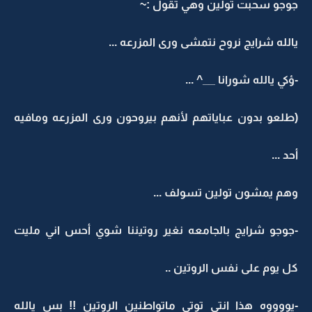
جوجو سحبت تولين وهي تقول :~
يالله شرايج نروح نتمشى ورى المزرعه ...
-ؤكي يالله شورانا __^ ...
(طلعو بدون عباياتهم لأنهم بيروحون ورى المزرعه ومافيه
أحد ...
وهم يمشون تولين تسولف ...
-جوجو شرايج بالجامعه نغير روتيننا شوي أحس اني مليت
كل يوم على نفس الروتين ..
-يووووه هذا انتي توتي ماتواطنين الروتين !! بس يالله