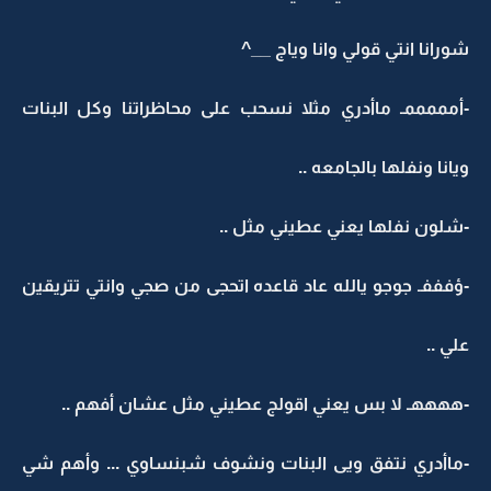
شورانا انتي قولي وانا وياج __^
-أمممممـ ماأدري مثلا نسحب على محاظراتنا وكل البنات
ويانا ونفلها بالجامعه ..
-شلون نفلها يعني عطيني مثل ..
-ؤفففـ جوجو يالله عاد قاعده اتحجى من صجي وانتي تتريقين
علي ..
-ههههـ لا بس يعني اقولج عطيني مثل عشان أفهم ..
-ماأدري نتفق ويى البنات ونشوف شبنساوي ... وأهم شي