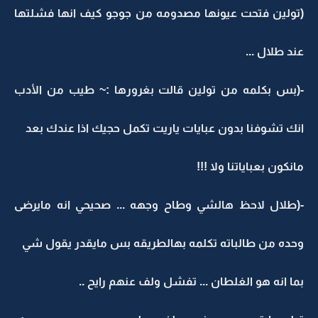
(تولين فتحت عيونها مصدومه من جوجو كيف انها فشلتها
عند طلال ...
-(بس بكلمه من تولين قالت بغرورها :~ طيب من الأدب
انك تشوفنا بدون عبايات ياريت تكمل حجيك اذا عندك بعد
مانكون بعباياتنا ولا !!!
-(طلال لاحظ هالشي وطاح وجهه ... صحيحي انه مايرضى
وحده من طالباته تكلمه بهالطريقه بس مايقدر يقول شي
بما انه هو الغلطان ... تفشل ولف عنهم رايح ..