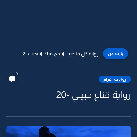
بارت من
رواية كل ما جيت ابتدي فيك انتهيت -1
0
روايات_غرام
رواية قناع حبيبي -20