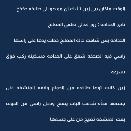
الوقت ماكان يبي زين تشك ان مو هو الي طابخه خخخخ
نادى الخدامه : روز تعالي نظفي المطبخ
الخدامه بس شافت حالة المطبخ حطت يدها على راسها
راسي فيه الضحكه شفق على الخدامه مسكينه ركب فوق
بسرعه
زين كانت توها طالعه من الحمام ولافه المنشفه على
جسمها فجأه شافت الباب ينفتح ودخل راسي من الخوف
بغت المنشفه تطيح من على جسمها