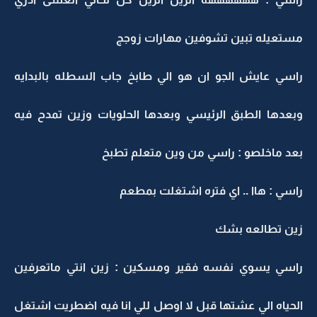
مستعيله تبين تشوفين مهارات زوجج
راسي عايش الجو ان هو الي طابخ جاب السطله بالبدايه
وبعدها الطبق الرئيسي وبعدها الحلويات وزين تمدح فيه
بعد ماخلصو : راسي من وين متعلم تطبخ
راسي : هاا .. اي فتره اشتغلت بمطعم
زين تطالعه بشك
راسي يسوي نفسه فقير ومسكين : زين انتي ماتعرفين
الحياه الي عشتها قبل لا اوصل للي انا فيه اضطريت اشتغل