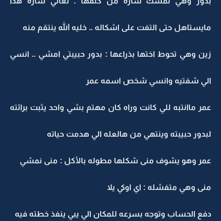
بدور وهي تمسك ساره من كتفها : تعالي ساره هذا
مايستاهل حتى التفت على اشكاله .. خليه الله ينتقم منه
زين وهي تحوط اختها بذراعها : بدور حبيبتي امشي .. انسي
الي شفتيه وانسي شخص اسمه عمر
عمر ماانتبه للي كانت وراه كان مهتم بشي واحد يثبت برائته
لبدور حبيبته وينتهي من هالعله الي هدمت حياته
عمر وهو يشوف منى شكلها مطوله بالأكل : منى نمشي
منى وهي متفشله : اي اوكي يلا
دفع الحساب وتوجه بسرعه للمكان الي يبي ينفذ خطته فيه