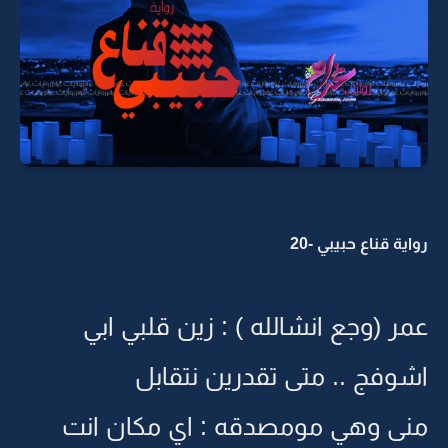
رواية قناع حبيبي -20
عمر (وجع انشالله ) : زين قلبي ابي
اشوفج .. متى تقدرين نتقابل
منى وهي مومصدقه : اي مكان انت