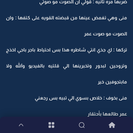
ضربها مره ثانيه : قولي ان الصوت مو صوتي
منى وهي تغمض عينها من قبضته القويه على كتفها : وان
الصوت مو صوت عمر
تركها : اي جذي انتي شاطره هذا بس احتياط باجر باجي اخذج
وتروحين لبدور وتخبرينها الي قلتيه بالفيديو والله ولا
مابتجوفين خير
منى بخوف : خلاص بسوي الي تبيه بس رجعني
عمر طالعها بأحتقار
رجعها المجمع عشان تاخذ سيارتها واول ماوقف نزلت