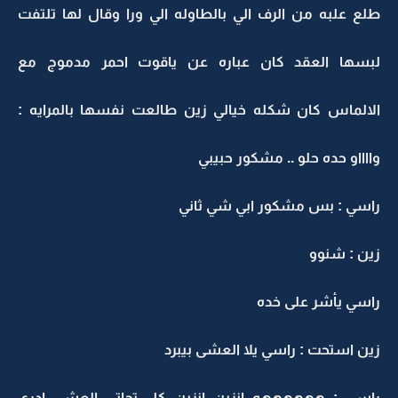
طلع علبه من الرف الي بالطاوله الي ورا وقال لها تلتفت
لبسها العقد كان عباره عن ياقوت احمر مدموج مع
الالماس كان شكله خيالي زين طالعت نفسها بالمرايه :
وااااو حده حلو .. مشكور حبيبي
راسي : بس مشكور ابي شي ثاني
زين : شنوو
راسي يأشر على خده
زين استحت : راسي يلا العشى بيبرد
راسي : ههههههه انزين انزين كل تحاتي العشى ادري