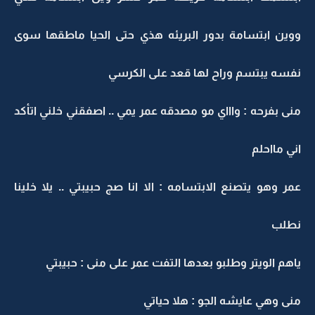
ووين ابتسامة بدور البريئه هذي حتى الحيا ماطقها سوى
نفسه يبتسم وراح لها قعد على الكرسي
منى بفرحه : واااي مو مصدقه عمر يمي .. اصفقني خلني اتأكد
اني مااحلم
عمر وهو يتصنع الابتسامه : الا انا صج حبيبتي .. يلا خلينا
نطلب
ياهم الويتر وطلبو بعدها التفت عمر على منى : حبيبتي
منى وهي عايشه الجو : هلا حياتي