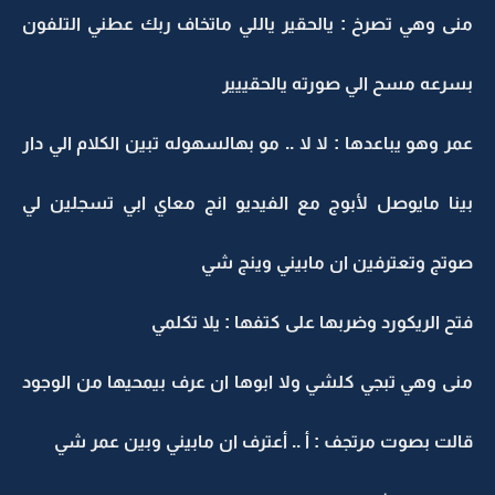
منى وهي تصرخ : يالحقير ياللي ماتخاف ربك عطني التلفون
بسرعه مسح الي صورته يالحقييير
عمر وهو يباعدها : لا لا .. مو بهالسهوله تبين الكلام الي دار
بينا مايوصل لأبوج مع الفيديو انج معاي ابي تسجلين لي
صوتج وتعترفين ان مابيني وينج شي
فتح الريكورد وضربها على كتفها : يلا تكلمي
منى وهي تبجي كلشي ولا ابوها ان عرف بيمحيها من الوجود
قالت بصوت مرتجف : أ .. أعترف ان مابيني وبين عمر شي