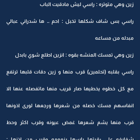
زين وهي متوتره : راسي ليش مادقيت الباب
راسي بس شاف شكلها تخبل : احم .. ها شدراني عبالي
مبدله من مساعه
زين وهي تمسك المنشه بقوه : انزين اطلع شوي بابدل
راسي بقلبه (تحلمين) قرب منها و زين دقات قلبها ترتفع
مع كل خطوه يخطيها صار قريب منها ماتفصله عنها الا
انفاسهم مسك خصله من شعرها ورجعها لورى اذونها
قرب منها يشم شعرها غمض عيونه وقرب اكثر وحط
شفايفه على رقبتها باسها بنعومه وقرب من اذنها :