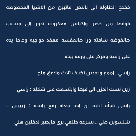
خخخخ الطاوله الي بالنص ماتبين من الاشيا المحطوطه
فوقها من خضرا واكياس معكرونه تدور الي مسبب
هالفوضه شافته ورا هالعفسه معقد حواجبه وحاط يده
على راسه ومركز على ورقه بيده
راسي : اممم وبعدين نضيف ثلاث ملاعق ملح
زين نست الحزن الي فيها وابتسمت على شكله : راسي
راسي فجأه انتبه ان احد معاه رفع راسه : زيييين ..
شتسوين هني .. بسرعه طلعي برى مايصير تدخلين هني