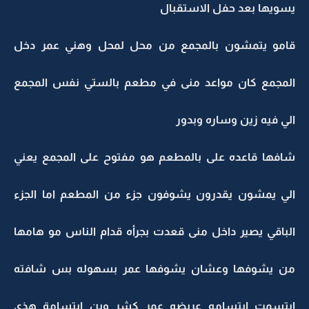
يسويها بعد حفل الاستقبال
قامو يتمشون بالمجمع من محل لمحل وهني عمر دخل
المجمع كان مواعد منى في مطعم بالستي نفس المجمع
الي فيه زين وساره وبدور
شافها قاعده على بالمطعم هو مفتوح على المجمع يعني
الي يمشون يقدرون يشوفون جزء من المطعم اما الجزء
الباقي يصير داخل منى قعدت بجرأه قدام الناس مو هامها
من يشوفها وعشان يشوفها عمر بسهوله بس شافته
ابتسمت ابتسامه عريضه عمر كشر وين ابتسامة هذي