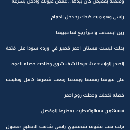
وفلعته بقميص كان بيدها .. غمض عيونك وادخل بسرعه
راسي وهو ميت ضحك رد دخل الحمام
زين ابتسمت واخيراً رجع لها حبيبها
بدلت لبست فستان احمر قصير في ورده سودا على فتحة
الصدر الواسعه شعرها نشف شوي وطاحت خصله ناعمه
على عيونها رفعتها وبعدها رفعت شعرها كامل وطيحت
خصله تكحلت وحطت روج احمر
Gucciمن floraوتعطرت بعطرها المفضل
نزلت تحت تشوف شمسوي راسي شافت المطبخ مقفول