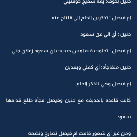
حنين بخوف: يمه شفيج خوفتيني
ام فيصل : تذكرين الحلم الي قلتلج عنه
حنين : أي الي عن سعود
ام فيصل : تحلمت فيه امس حسيت ان سعود زعلان مني
حنين متفاجأه: أي كملي وبعدين
ام فيصل وهي تتذكر الحلم
كانت قاعده بالحديقه مع حنين وفيصل فجأه طلع قدامها
سعود
ومن غير أي شعور قامت ام فيصل تصارخ وتضمه