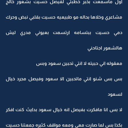
اول ماسمعت بخبر خطبتي لفيصل حسيت بشعور خالج
مشاعري وخلاها بحاله مو طبيعيه حسيت بقلبي نبض وحرك
دمي حسيت ببتسامه ارتسمت بعيوني مدري ليش
هالشعور اجتاحني
معقوله اني حبيته لا انتي تحبين سعود وبس
بس بس شنو انتي ماتحبين الا سعود وفيصل مجرد خيال
لسعود
لا بس انا مافكرت بفيصل انه خيال سعود بدايتً كنت افكر
بكذا بس لما صارت معي ومعه مواقف كثيره جمعتنا حسيت