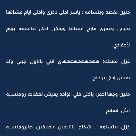
حنين بغصه وبتسامه : ياسر احلى ذكرى واحلى ايام عشاتها
بحياتي وعمري مارح انساها ويمكن احكي هالقصه بيوم
لأحفادي
غزل تضحك: ههههههههههاي انتي بالاول جيبي ولد
بعدين احكي براحتج
حنين وجها احمر: ياختي خلي الواحد يعيش لحظات رومنسيه
مثل الافلام
غزل ببتسامه : شكلج ياتابعين ياطبقين هالرومنسيه