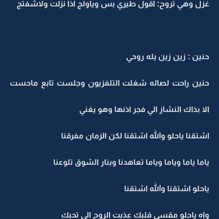
غزل وهي تروح: اقول طيري بس وياولج اذا نزلت ولاشفتج
حنين : زين زين يله روحي
حنين راحت لصاله شغلت التلفزيون وجلست تابع ماحست
الا بذاك النشاز الي فجر اذنها وهو يغني
اشتقنا ياحلو والله اشتقنا لكن الزمان مفرقنا
ياما ياما وياما وياما تعاهدنا وبنار الشوق تلوعنا
ياحلو اشتقنا والله اشتقنا
واه ياحلو مقسى قلبك عذبت الروح الي تحبك