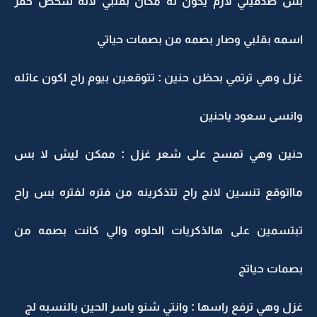
بس صدقيني لازم يكون له مكان بقلبي لانه شخص حفر
اسمه بقلبي وصار بصمه من بصمات حياتي
غزل وهي ترتمي بحظن حنين : تتوقعين بيوم راح اكون عائله
وانسى سعود ياحنين
حنين وهي تمسح على شعر غزل : ممكن ليش لا بس
مااتوقع تنسين لانج راح تتذكرينه من فتره لفتره بس راح
تبتسمين على هالذكريات الحلوه والي كانت بصمه من
بصمات حياتج
غزل وهي ترفع راسها : وانتي شنو ياسر الحين بالنسبه لج