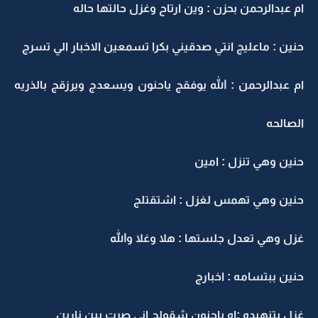
ام عبدالرحمن بحزن : وين ارتاح وغزل حالتها حاله
حنين : ماعليج انتي صدقيني بكرا تسمعين الاخبار الي تسرج
ام عبدالرحمن : الله يوفقج ياحنون ويسعدج ويرزقج بالذريه
الصالحه
حنين وهي تنزل : امين
حنين وهي تهمس لغزل : اشتقتلج
غزل وهي تعدل جلستها : هلا وغلا والله
حنين ببتسامه : اخبارج
غزل بتنهيده :اه ياحنون شقولج اني صرت بين نارين