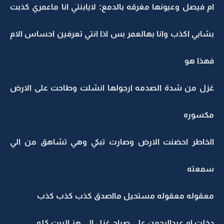
ام فيصل وعيونها مغرقه بالدمع: لايابنتي انا ماعمري كذبت
بشابي اكذب وانا بهالعمر بس اذا انتي تعرفين احساس الام
فهذا هو
غزل من شدة الصدمه ارجولها انشلت وطاحت على الارض
مكسوره
الخاطر احضنت الارض وصارت تبكي وهي تشاهق من الي
سمعته
معقوله معقوله مستحيل مااصدق كذب كذب كذب
دخلت ام عبدالرحمن على صياح غزل الي هز البيت كله