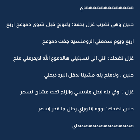
هههههههههههههاي
حنين وهي تضرب غزل بخفه: ياعوبج قبل شوي دموعج اربع
اربع ويوم سمعتي الرومنسيه جفت دموعج
غزل تضحك: انتي الي نسيتيني هالدموع الله لايحرمني منج
حنين : ولامنج يله مشينا ندخل البرد ذبحني
غزل : اوكي يله ابدل ملابسي وانزلج تحت عشان نسهر
حنين تضحك: يووه انا وراي رجال مااقدر اسهر
هههههههههههههههاي