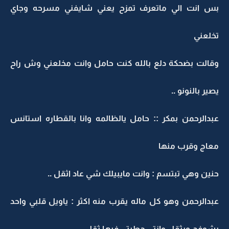
بس انت الي ماتعرف تمزح يعني شايفني مسرحه وجاي
تخلعني
وقالت بضحكة دلع بالله كنت حامل وانت مخلعني وش راح
يصير بالنونو ..
عبدالرحمن بمكر :: حامل يالظالمه وانا بالقطاره استانس
معاج وقرب منها
حنين وهي تبتسم : وانت مايبيلك شي عاد اثقل ..
عبدالرحمن وهو كل ماله يقرب منه اكثر : ياويل قلبي واحد
يشوفج ويثقل وانتي حطيتي فيها ثقل