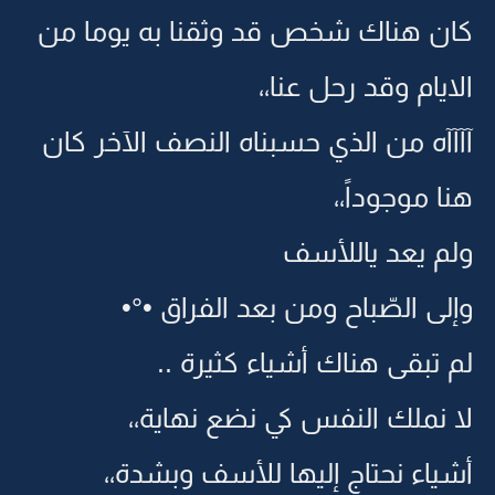
كان هناك شخص قد وثقنا به يوما من
الايام وقد رحل عنا،،
آآآآه من الذي حسبناه النصف الآخر كان
هنا موجوداً،،
ولم يعد ياللأسف
وإلى الصّباح ومن بعد الفراق •°•
لم تبقى هناك أشياء كثيرة ..
لا نملك النفس كي نضع نهاية،،
أشياء نحتاج إليها للأسف وبشدة،،