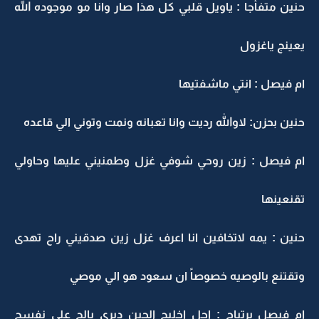
حنين متفأجا : ياويل قلبي كل هذا صار وانا مو موجوده الله
يعينج ياغزول
ام فيصل : انتي ماشفتيها
حنين بحزن: لاوالله رديت وانا تعبانه ونمت وتوني الي قاعده
ام فيصل : زين روحي شوفي غزل وطمنيني عليها وحاولي
تقنعينها
حنين : يمه لاتخافين انا اعرف غزل زين صدقيني راح تهدى
وتقتنع بالوصيه خصوصاً ان سعود هو الي موصي
ام فيصل برتياح : اجل اخليج الحين ديري بالج على نفسج