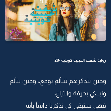
رواية شفت الحبيبه كويتيه -28
وحين نتذكرهم نتــألم بوجع،، وحين نتألم
ونبـــكي بحرقة والتياع،،
فهي ستبقى كي تذكرنا دائماً بأنه