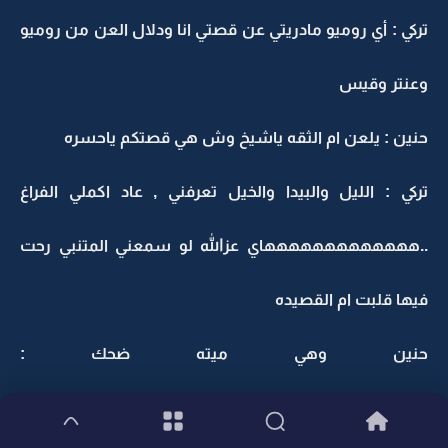
تركي : أي روميو مادريتي عن قصتي انا ودلال العن من روميو
وعنتر وقيس
حنين : يلعن ام الثقه ياشيخ وش هي قصتكم ياحسره
تركي : الليل والبيدا والخيل تعرفني , عاد اكملي الفراغ
..هههههههههههههاي عزالله لو سمعني المتنبي رحت
فيها قلبت ام القصيده
حنين وهي ميته ضحك :
هههههههههههههههههههاي والله انك دجه اشهد