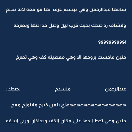
شافها عبدالرحمن وهي تبتسم عرف انها مو معه لانه سلم
ولاشاف رد ضحك بخبث قرب لين وصل حد اذنها وبصرخه
بوووووووووو
حنين ماحست بروحها الا وهي معطيته كف وهي تصرخ
عبدالرحمن منسدح يضحك:
هههههههههههههههههاي يلعن خيرج ماينمزح معج
حنين وهي تحط ايدها على مكان الكف وبعتذار: وربي اسفه