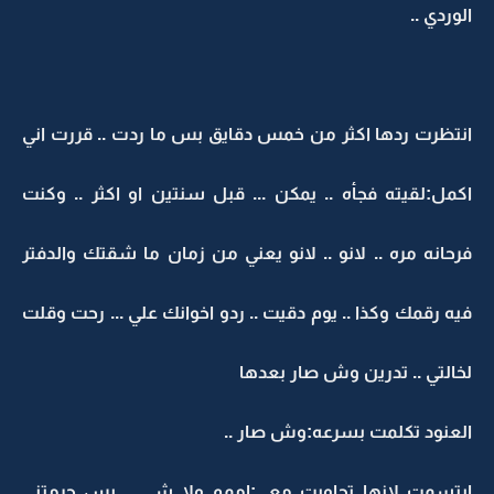
الوردي ..
انتظرت ردها اكثر من خمس دقايق بس ما ردت .. قررت اني
اكمل:لقيته فجأه .. يمكن ... قبل سنتين او اكثر .. وكنت
فرحانه مره .. لانو .. لانو يعني من زمان ما شقتك والدفتر
فيه رقمك وكذا .. يوم دقيت .. ردو اخوانك علي ... رحت وقلت
لخالتي .. تدرين وش صار بعدها
العنود تكلمت بسرعه:وش صار ..
ابتسمت لانها تجاوبت معي:اممم ولا شي .. بس حرمتني