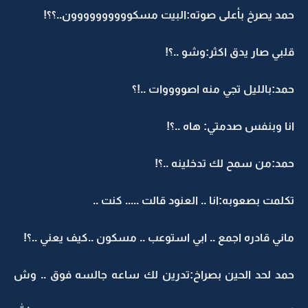
حمد يصرخ بأعلى صوته:البيت مسكوووووووووون..؟؟!
قلبي صار يدق اكثر:وشو ..؟!
حمد:بالليل تجي منه اصووووات ..!؟
انا وبنفس صدمتي: هاه ..؟!
حمد:من سمح لك تدخلينه ..؟!
تكلمت بصعوبه:انا .. العنود قالت ..... كنت ..
ماني قادره اجمع .. ابي استوعب .. مسكون ..كيف يعني ..؟!
حمد لحد الحين بصراخ:تدرين لك ساعه جالسه فوق .. وش