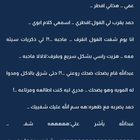
عمي .. هذاني افطر ..
حمد يقرب لي الفول:افطري .. اسمعي كلام ابوي ..
انا يوم شفت الفول انقرف .. ماحبه ..؟! لي ذكريات سيئه
معه .. هزيت راسي بشكل سريع وبقرف:لالالا ماحبه ..
عبدالله قام يضحك ضحك روعني ..؟! حتى شرق بالاكل ومدوا
له المويه وهو يضحك .. مدري ليه كنت اطالعه ومرتاعه ..!
حمد يضربه مع ظهره:هه سم الله عليك شفييك ..
عبدالله يأشر علي:هههههه شفـ ..