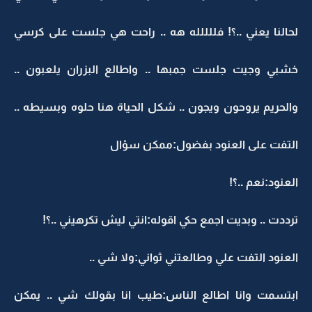
لحالنا يعني ..؟! فللللله هه .. راحت هي جلست على كرسي
خشبي وجيت جلست جمبها .. واطالع البزران يلعبون ..
والحريم يروحون ويجون .. شكل الحياة هنا حلوه وبسيطه ..
التفت على العنود بفضول:ممكن سؤال
العنود:نعم ..؟!
ترددت .. وبديت اجمع حكي اقوله:انتي ليش تكرهيني ..؟!
العنود التفت علي وطالعتني ثواني:ولا شي ..
ابتسمت وانا اطالع الناس:طيب انا بقولك شي .. يمكن