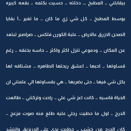
بيقابلني .. المطبخ ... دخلته .. حسيت بكتمه .. بقعه كبيره
بوسط المطبخ .. كل شي زي ما كان .. ما تغير ..! بقايا
الصحن الازرق عالارض .. علبة الكورن فلكس .. صراصير تبتعد
عن المكان .. ودموعي تنزل اكثر واكثر .. حاسه بخنقه .. رغم
قساوتها .. احبها .. اعشق ريحتها الطاهره .. مشتاقه لها
بكل شي فيها .. حتى بضربها .. هي بقساوتها الي علمتني ان
الحياة قاسيه .. كانت اعز شي علي .. راحت وتركتني .. طالعت
الدرج .. اول ما حطيت رجلي عليه طلع منه صوت مزعج ..
كان الدرج من خشب .. حطيت يدي على الدربزيق وانتشر