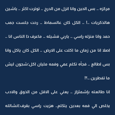
مركزه .. بس الحين وانا انزل من الدرج .. توترت اكثر .. ياشين
هالذكريات ..! .. الكل كان عالسماط .. رحت جلست جمب
حمد وانا منزله راسي .. ياربي فشيله .. ماعرف ذا الناس انا ..
اصلا انا من زمان ما اكلت على الارض .. الكل كان ياكل وانا
بس اطالع .. فجأه تكلم عمي وفمه مليان اكل:شجون ليش
ما تفطرين ..؟!
انا طالعته بإشمئزاز .. يعني على الاقل من الذوق والادب
يخلص الي فمه بعدين يتكلم.. هزيت راسي بقرف:انشالله