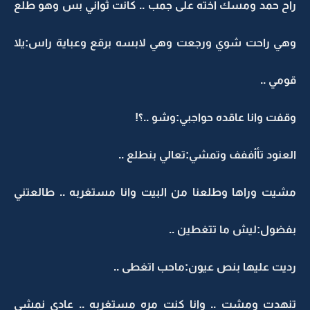
راح حمد ومسك اخته على جمب .. كانت ثواني بس وهو طلع
وهي راحت شوي ورجعت وهي لابسه برقع وعباية راس:يلا
قومي ..
وقفت وانا عاقده حواجبي:وشو ..؟!
العنود تأأففف وتمشي:تعالي بنطلع ..
مشيت وراها وطلعنا من البيت وانا مستغربه .. طالعتني
بفضول:ليش ما تتغطين ..
رديت عليها بنص عيون:ماحب اتغطى ..
تنهدت ومشت .. وانا كنت مره مستغربه .. عادي نمشي