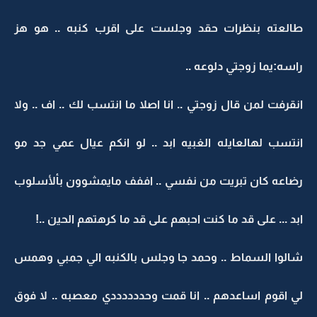
طالعته بنظرات حقد وجلست على اقرب كنبه .. هو هز
راسه:يما زوجتي دلوعه ..
انقرفت لمن قال زوجتي .. انا اصلا ما انتسب لك .. اف .. ولا
انتسب لهالعايله الغبيه ابد .. لو انكم عيال عمي جد مو
رضاعه كان تبريت من نفسي .. اففف مايمشوون بألأسلوب
ابد ... على قد ما كنت احبهم على قد ما كرهتهم الحين ..!
شالوا السماط .. وحمد جا وجلس بالكنبه الي جمبي وهمس
لي اقوم اساعدهم .. انا قمت وحددددددي معصبه .. لا فوق