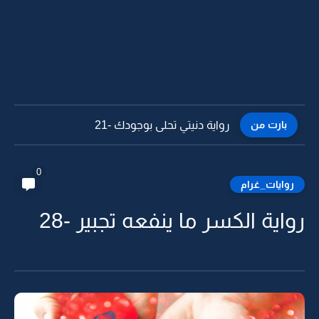
بارت من
رواية دنيتي تحلى بوجودك -20
0
روايات_غرام
رواية الكسر ما ينفعه تجبير -28