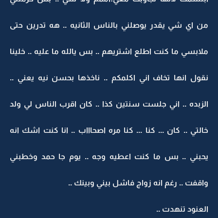
من اي شي يقدر يوصلني بالناس الثانيه .. هه تدرين حتى
ملابسي ما كنت اطلع اشتريهم .. بس يالله ما عليه .. خلينا
نقول انها تخاف اني اكلمكم .. ناخذها بحسن نيه يعني ..
الزبده .. اني جلست سنتين كذا .. كان اقرب الناس لي ولد
خالتي .. كان ... كنا ... كنا مره اصحاااب .. انا كنت اشك انه
يحبني .. بس ما كنت اعطيه وجه .. يوم جا حمد وخطبني
واقفت .. رغم انه زواج فاشل بيني وبينك ..
العنود تنهدت ..