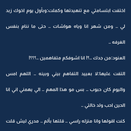
اختفت ابتسامتي مع تنهيدتها وكملت:وبأول يوم اخوك زبد
لي .. ومن شهر انا وياه هواشات .. حتى ما ننام بنفس
الغرفه ..
العنود:من جدك ..؟! انا اشوفكم متفاهمين ..؟؟؟!
التفت عليها:لا بعييد التفاهم بيني وبينه .. اللهم امس
واليوم كان حبوب .. بس مو هذا المهم .. الي يهمني اني انا
الحين احب ولد خالتي ..
كنت اقولها وانا منزله راسي .. قلتها بألم .. مدري ليش قلت