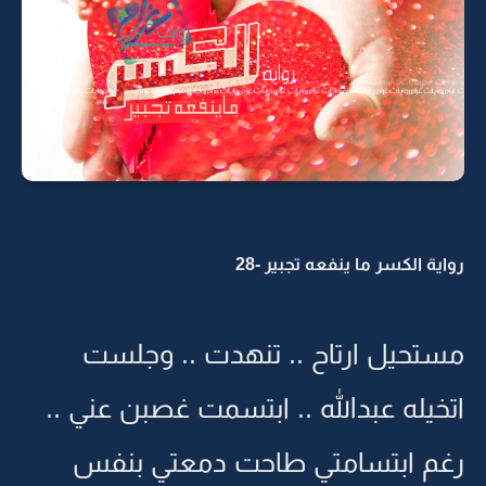
رواية الكسر ما ينفعه تجبير -28
مستحيل ارتاح .. تنهدت .. وجلست
اتخيله عبدالله .. ابتسمت غصبن عني ..
رغم ابتسامتي طاحت دمعتي بنفس