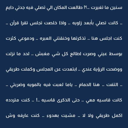
سنين ما تغيرت ..؟! طالعت المكان الي تصلي فيه جدتي دايم
.. كانت تصلي بأبعد زاويه .. واذا خلصت تجلس تقرا قرآن ..
كنت اجلس هنا .. تذكرتها وخنقتني العبره .. ودموعي كثرت
بوسط عيني وصرت اطالع كل شي مغبش .. لحد ما نزلت
ووضحت الرؤية عندي .. ابتعدت عن المجلس وكملت طريقي
.. التفت .. هنا الحمام .. ياما لعبت فيه بالمويه وضربتي ..
كانت قاسيه معي .. حتى الذكرى قاسيه ..! .. كنت متردده
اكمل طريقي ولا لا .. مشيت بهدوء .. كنت عارفه وش