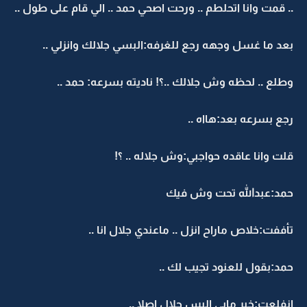
.. قمت وانا اتحلطم .. ورحت اصحي حمد .. الي قام على طول ..
بعد ما غسل وجهه رجع للغرفه:البسي جلالك وانزلي ..
وطلع .. لحظه وش جلالك ..؟! ناديته بسرعه: حمد ..
رجع بسرعه بعد:هااه ..
قلت وانا عاقده حواجبي:وش جلاله .. ؟!
حمد:عبدالله تحت وش فيك
تأففت:خلاص ماراح انزل .. ماعندي جلال انا ..
حمد:بقول للعنود تجيب لك ..
انفلعت:خير مابي البس جلال اصلا ..