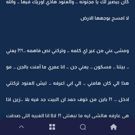
كان بيصير لك يا مجنونه .. والعنود هاذي اوريك فيها .. والله
لا امسح بوجهها الارض
ومشى عني من غير اي كلمه .. وتركني نص فاهمه ..؟؟! يعني
.. بيتنا .. مسكون .. يعني جن .. انا عمري ما آمنت بالجن .. مو
هذا الي كان هامني .. الي ابي اعرفه .. ليش العنود تركتني
ادخل .. ؟! باين من خوف حمد ان البيت جد فيه بلا ..زين اذا
هي عارفه هالشي ليه ما نبهتني ؟! لااا انا الغبيه اللي صدقت
انها بخمس دقايق بتصير كذا !! .. بس من جد خبث .. رفعت