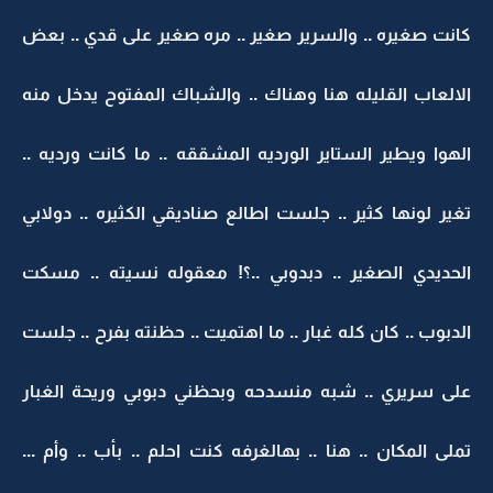
كانت صغيره .. والسرير صغير .. مره صغير على قدي .. بعض
الالعاب القليله هنا وهناك .. والشباك المفتوح يدخل منه
الهوا ويطير الستاير الورديه المشققه .. ما كانت ورديه ..
تغير لونها كثير .. جلست اطالع صناديقي الكثيره .. دولابي
الحديدي الصغير .. دبدوبي ..؟! معقوله نسيته .. مسكت
الدبوب .. كان كله غبار .. ما اهتميت .. حظنته بفرح .. جلست
على سريري .. شبه منسدحه وبحظني دبوبي وريحة الغبار
تملى المكان .. هنا .. بهالغرفه كنت احلم .. بأب .. وأم ...