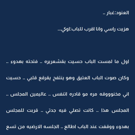
العنود:غبار ..
هزيت راسي وانا اقرب للباب:اوكي...
اول ما لمست الباب حسيت بقشعريره .. فتحته بهدوء ..
وكان صوت الباب العتيق وهو ينتفح يقرقع قلبي .. حسيت
اني مخنوووقه مره مو قادره اتنفس .. عاليمين المجلس ..
المجلس هذا .. كانت تصلي فيه جدتي .. قربت للمجلس
بهدوء ووقفت عند الباب اطالع .. الجلسه الارضيه من تسع