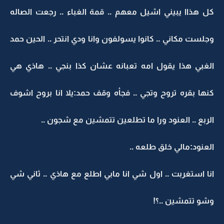
كل هذاا يبيني اشيل معهم .. قمة الغباء .. رجعت الصاله
وجلست مكاني .. كانوا يسولفون وانا ودي انتحر .. الحين حمد
الغبي هذا يقول امه تعبانه عشان كذا بنجي .. هاذي هي
كنها بقره تروح وتجي .. فجأه وقف حمد:يلا انا بروح اشوف
الربع .. العنود ورا ما تطلعين تتمشين مع شجون ..
العنود:مالي خلق طلعه ..
انا استغربت .. اول شي انا مابي اطلع مع هاذي .. ثاني شي
وشو تتمشين ..؟!