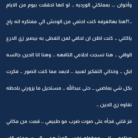
وأخوان ... بمملكتي الورديه .. لو انها تحققت بيوم من الايام
..؟!هنا بهالغرفه كنت احتمي من الوحش الي مفتكره انه راح
ياكلني .. كنت اظن ان لحافي لمن اتغطى به بيصير زي الدرع
الواقي .. هنا نسجت احلامي التافهه .. وهنا انا الحين جالسه
ابكي .. وخذاني التفكير لعبيد .. لابعد مما كنت اتصور .. فكرت
بكل شي بماضيي .. حتى عبدالله .. مستحيل ما يزورني بلحظه
نقاوه زي الحين ..
فز قلبي فجأه على صوت ضرب مو طبيعي .. قمت من مكاني
مرتاعه .. لا .. معقوله نفس المشهد .. الي سمعته كان