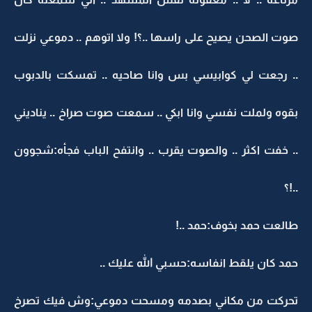
صوت الصحن يصيح على راسها ..؟! ولا اتوهم .. دموعي نزلت
.. رجعت لي كوابيسي بس وانا صاحيه .. تمسكت بالدبوب
بقوه ولملت نفسي وانا ابكي .. سمعت صوت صراخ .. يناديني
.. خفت اكثر .. والصوت يقرب .. وانتفح الباب فجأه:شجوون
..!؟
طالعت حمد بخوف:حمد ..!
حمد كان يلقط انفاسه:حسبي الله عليك ..
تحركت من مكاني بصدمه ومسحت دموعي:وش فيك تصرخ