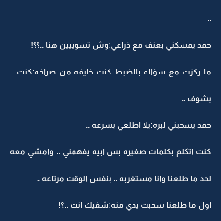
..
حمد يمسكني بعنف مع ذراعي:وش تسوييين هنا ..؟؟!
ما ركزت مع سؤاله بالضبط كنت خايفه من صراخه:كنت ..
بشوف ..
حمد يسحبني لبره:يلا اطلعي بسرعه ..
كنت اتكلم بكلمات صغيره بس ابيه يفهمني .. وامشي معه
لحد ما طلعنا وانا مستغربه .. بنفس الوقت مرتاعه ..
اول ما طلعنا سحبت يدي منه:شفيك انت ..؟!