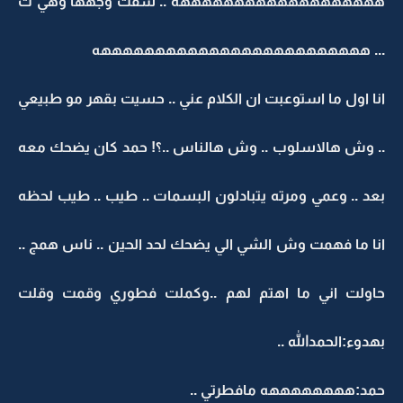
هههههههههههههههههههه .. شفت وجهها وهي ت
... هههههههههههههههههههههههههه
انا اول ما استوعبت ان الكلام عني .. حسيت بقهر مو طبيعي
.. وش هالاسلوب .. وش هالناس ..؟! حمد كان يضحك معه
بعد .. وعمي ومرته يتبادلون البسمات .. طيب .. طيب لحظه
انا ما فهمت وش الشي الي يضحك لحد الحين .. ناس همج ..
حاولت اني ما اهتم لهم ..وكملت فطوري وقمت وقلت
بهدوء:الحمدالله ..
حمد:ههههههههه مافطرتي ..