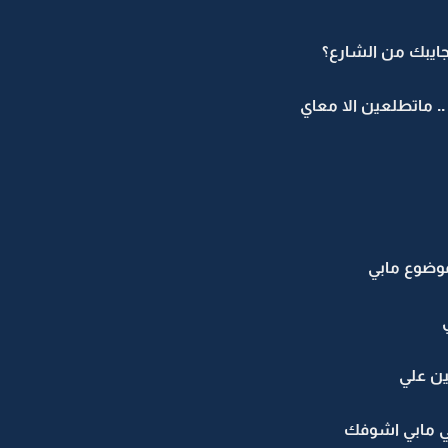
 جايبك من الشارع؟
. ماتطلعين الا معاي
موضوع مابي
ين علي
مي مابي اشوفك