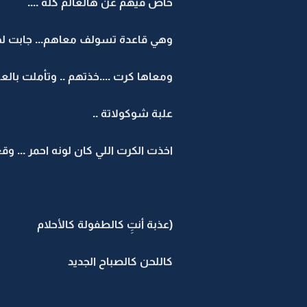
خاص فيهم عن هالعالم كله ....
وهي قاعدة تسولف معاهم... جابت له
ومعاها كرت ....خذتهم .. وتأملت بال
علبة شوكولاتة ..
اخذت الكرت اللي كان لونه احمر ... وق
(عذبة أنتِِ كالطفولة كالأحلام
كاللحن كالصباح الجديد