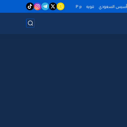
تأسيس السعودي
تنويه
P p