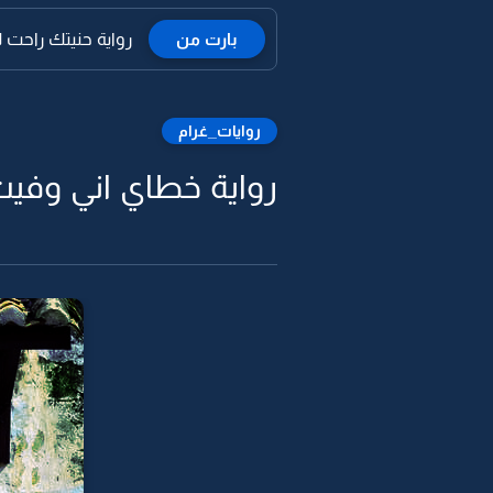
بارت من
رواية حنيتك راحت 
روايات_غرام
رواية خطاي اني وفيت 