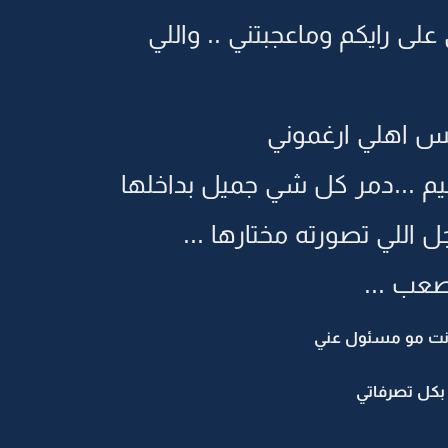
على رايكم وماعجبتني .. واللي
بس اهلي ارغموني
م ...دمر كل شي جميل بداخلها
اللي تصورته مختارها ...
عب ...
 انت مو مسئول عني
 بكل تصرفاتي