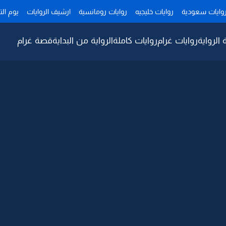
وايات سعودية
روايات خليجيه
روايات رومانسية
ارشيف الروايات
يوم ال
 الرواية
روايات غرام
روايات كاملة
الرواية من البداية
قصة غرام