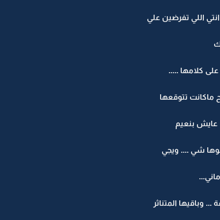
انتي اللي تفرضين علي
ك
ى كلامها .....
ح ماكانت تتوقعها
ن عايش بنعيم
ها شي .... ويجي
اني...
.. وباقيها المتناثر