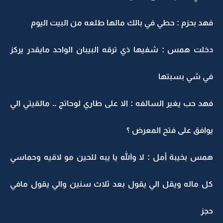
فهد بحزم : حطي في بالك مالها طلعه من البيت اليوم
دخلت همس : شفيها ذي ترقه البيبان الواحد مايقدر يركز
في شي بسبتها
فهد حب يغير السالفه : الا على طاري لوحاتج .. مالقيتي الي
يوافق على فتح المعرض ؟
همس بخيبة أمل : لا والله يا يبه للحين مو لاقيه وحماسي
كل ماله ويقل الي يقول بعد ثلاث سنين والي يقول مافي
حجز