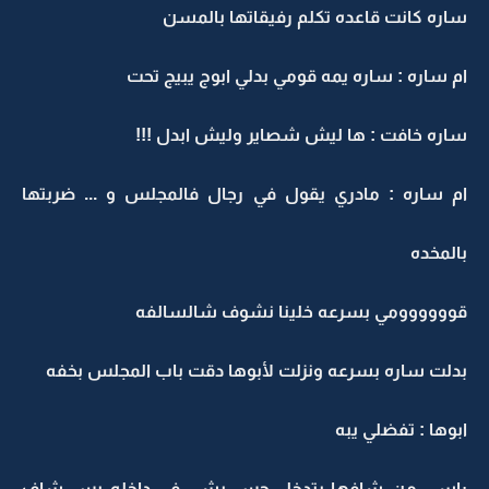
ساره كانت قاعده تكلم رفيقاتها بالمسن
ام ساره : ساره يمه قومي بدلي ابوج يبيج تحت
ساره خافت : ها ليش شصاير وليش ابدل !!!
ام ساره : مادري يقول في رجال فالمجلس و ... ضربتها
بالمخده
قوووووومي بسرعه خلينا نشوف شالسالفه
بدلت ساره بسرعه ونزلت لأبوها دقت باب المجلس بخفه
ابوها : تفضلي يبه
راسي من شافها بتدخل حس بشي في داخله بس شاف