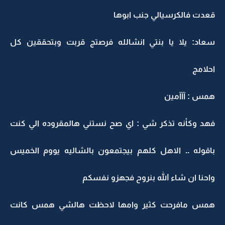
قعدت فالكرسيالي جنب ابوها
سعاد: يلا يا بنتي انشالله فرصتج قربت وبتحققين كل
احلامج
همس : آآآمين
فهد وكأنه تذكر شي : اي صح نستني هالمقروده الي كنت
باقوله .. الاهل كلهم بيجتمعون بالشاليه يووم الخميس
واحنا ان شاء الله بنروح فجهزو نفسكم
همس مافرحت كثير وامها لاحظت هالشي همس كانت