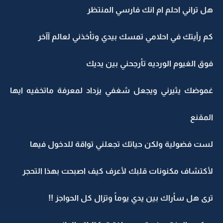
هل تراني احلم ام انك فارسي المنتظر
كم رأيتك في احلامي تمسك بيدي وتأخذني لعالم آآخر
فوق الغيوم الورديه تأرجحني بين يديك
غموضك يثيرني ويجعل شغفي يزداد لمعرفة ماتخفيه ايها
المقنع
لست فضولية ولكن حياتك تجعلني تواقة للدخول فيها
لأكتشاف مكنونات قلبك لأعرف كيف اصبحت بهذا التحجر
ترى هل سأراك بين يدي يوماً وتزال كل الحواجز !!