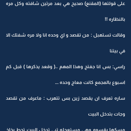
على قولتها (المقنع) صحيح هي بعد مرتين شافته وكل مره
بالنظاره !!
وقالت تستهبل : من تقصد و اي وحده انا ولا مره شفتك الا
في بيتنا
راسي: بس انا جفتج وهذا المهم ..( وقعد يذكرها ) قبل كم
اسبوع بالمجمع كانت معاج وحده ...
ساره تعرف ان يقصد زين بس تتهرب : ماعرف من تقصد
وجات بتدخل البيت
مسكها بقسوه وهي مستعجله تبي تدخل البيت تحط بخاخ