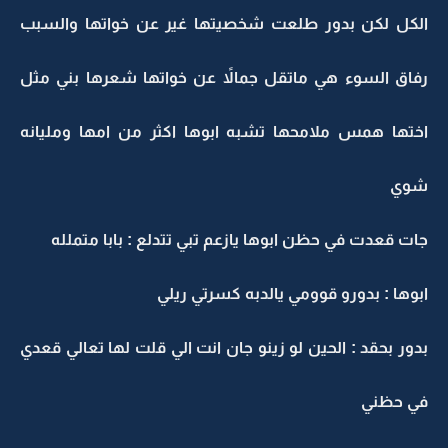
الكل لكن بدور طلعت شخصيتها غير عن خواتها والسبب
رفاق السوء هي ماتقل جمالاً عن خواتها شعرها بني مثل
اختها همس ملامحها تشبه ابوها اكثر من امها ومليانه
شوي
جات قعدت في حظن ابوها يازعم تبي تتدلع : بابا متملله
ابوها : بدورو قوومي يالدبه كسرتي ريلي
بدور بحقد : الحين لو زينو جان انت الي قلت لها تعالي قعدي
في حظني