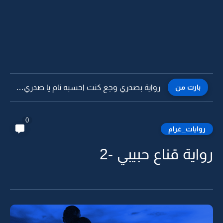
بارت من
رواية بصدري وجع كنت احسبه نام يا صدري -43
0
روايات_غرام
رواية قناع حبيبي -2