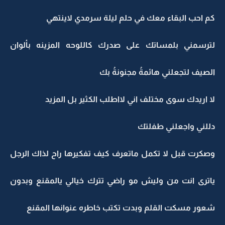
كم احب البقاء معك في حلم ليلة سرمدي لاينتهي
لترسمني بلمساتك على صدرك كاللوحه المزينه بألوان
الصيف لتجعلني هائمةُ مجنونةُ بك
لا اريدك سوى مختلف اني لااطلب الكثير بل المزيد
دللني واجعلني طفلتك
وصكرت قبل لا تكمل ماتعرف كيف تفكيرها راح لذاك الرجل
ياترى انت من وليش مو راضي تترك خيالي يالمقنع وبدون
شعور مسكت القلم وبدت تكتب خاطره عنوانها المقنع