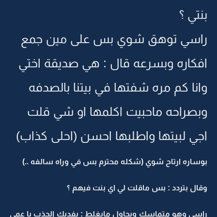
بنتي ؟
راسي توهق شوي بس على مين جمع
افكاره وبسرعه قال : هي صديقة اختي
وانا كم مره شفتها في بيتنا بالصدفه
وبصراحه ماحبيت اكلمها او شي قلت
اجي لبيتها واطلبها احسن (احلى كذاب)
بوساره ارتاح شوي (شكله محترم بس في وراه سالفه ..)
وقال بتردد : بس ماقلت لي اي بنت فيهم ؟
راسي وهو متماسك ويحاول مايغلط : يفديك الجذب يا عمي