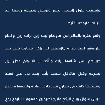
ماقعدت طول العرس تتنقز وترقص مصدقه روحها احنا
البنات مارقصنا كثرها
وتمو عقره بالعالم لين ماوصلو بيت زين نزلت زين وكملو
طريقهم لبيت ساره ماانتبهت للي راكن سيارته جنب بيت
جيرانهم بس شافها نزلت وتأكد ان السواق دخل نزل
بسرعه وقبل ماتدخل حست بأحد يحط يده على فمها
ويسحبها كانت تبي تصارخ بس خلاها تقابله ولصقها فالجدار
: بس سؤال وراح اتركج مابيج تصرخين مفهوم انا بارفع يدي