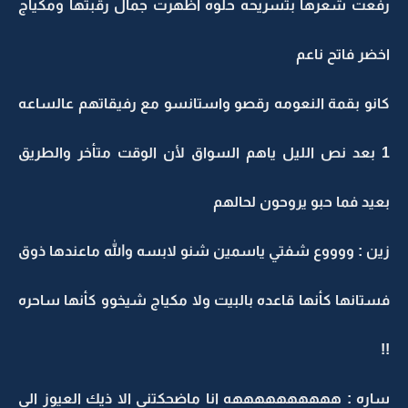
رفعت شعرها بتسريحه حلوه اظهرت جمال رقبتها ومكياج
اخضر فاتح ناعم
كانو بقمة النعومه رقصو واستانسو مع رفيقاتهم عالساعه
1 بعد نص الليل ياهم السواق لأن الوقت متأخر والطريق
بعيد فما حبو يروحون لحالهم
زين : ووووع شفتي ياسمين شنو لابسه والله ماعندها ذوق
فستانها كأنها قاعده بالبيت ولا مكياج شيخوو كأنها ساحره
!!
ساره : ههههههههههه انا ماضحكتني الا ذيك العيوز الي