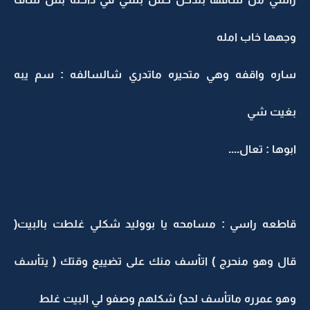
وجهها خاب امله
ساره واقفه وهي متحيره ماتدري شالسالفه : سم يبه
بغيت شي
ابوها : تعال....
قاطعه راسي : مسامحه يا بووليد شكلي غلطت بالبيت(
قال وهو منحرج ) اتأسف منك على تضييع وقتك ( يتأسف
وهو عمرره ماتأسف لحد) شكلهم وصفو لي البيت غلط