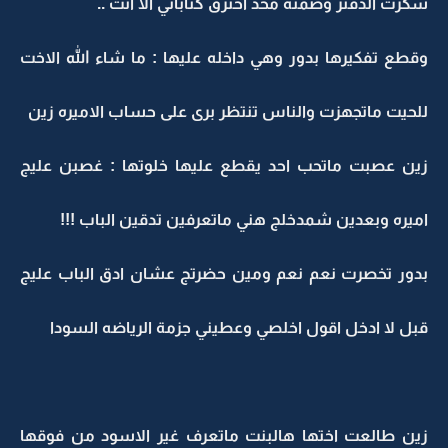
سكرت الدفتر وضمته محد اخترق كتاباتي الا انت ..
وقطع تفكيرها بدور وهي داخله عليها : ما شاء الله الاخت
للحيت ماتجهزت والناس تنتظر برى على حساب الاميره زين
زين عصبت ماتحب احد يقطع عليها خلوتها : غصبن عليج
اميره وبعدين شمدخلج هني ماتعرفين تدقين الباب !!!
بدور تخصرت نعم نعم ومين حضرتج عشان ادق الباب عليج
قبل لا ادخل اقول اخلصي وعطيني جزمة الرياضه السودا
زين طالعت اختها هالبنت ماتعرف غير الاسود من فوقها