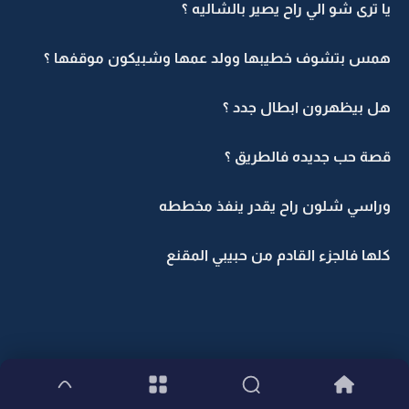
يا ترى شو الي راح يصير بالشاليه ؟
همس بتشوف خطيبها وولد عمها وشبيكون موقفها ؟
هل بيظهرون ابطال جدد ؟
قصة حب جديده فالطريق ؟
وراسي شلون راح يقدر ينفذ مخططه
كلها فالجزء القادم من حبيبي المقنع
الجزء الثالث