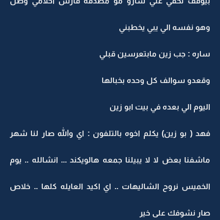
بيوقف لحقي علي سارو مو مصدقه فارس احلامي وصل
وهو نفسه الي يبي يخطبني
ساره : جب زين مابتعرسين قبلي
وقعدو سوالف كل وحده بخبالها
اليوم الي بعده في بيت ابو زين
فهد ( بو زين) يكلم اخوه بالتلفون : اي والله صار لنا شهر
ماشفنا بعض لا لا يبيلنا جمعه هالويكند ... انشالله .. يوم
الخميس نروح الشاليهات .. اي اكيد العايله كلها .. خلاص
صار نشوفك على خير