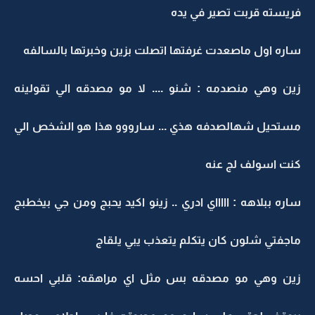
فريسته قربت تصير في يده
ساره اول ماصعدت غرفتها اتصلت بزين وخبرتها بالسالفه
زين وهي منصدمه : شنو .... لا مو مصدقه الي تقولينه
مستحيل شهالصدفه هذي ... سارووو هذا هو الشخص الي
كنت اسولف لج عنه
ساره ببلاهه : اااااي ادري .. زينو اكيد يحبج ومن جي بيخطبج
ماجفتي شلون كان يتكلم يتعذب يبي يلقاج
زين وهي مو مصدقه بس مثل اي مراهقه: قلبي احسه