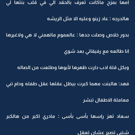
امها بمزح ماكانت تعرف بالحقد الي في قلب بنتها لي
هالدرجه : عاد زينو وعليه الا مثل الريشه
بدور خلاص وصلت حدها : عالعموم ماتهمني لا هي ولاغيرها
انا طالعه مع رفيقاتي بعد شوي
وبكل قلة ادب دارت ظهرها لأبوها وطلعت من الصاله
فهد: هالبنت مهما كبرت بيظل عقلها عقل طفله ودام تبي
معاملة الاطفال تبشر
سعاد تهز راسها بأسى بأسى : مادري اكبر من هالكبر
شتبي تصير عشان تعقل