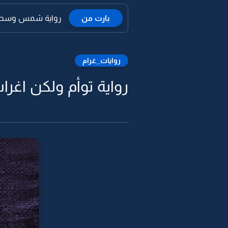
بارت من
رواية شمس وسحاب
روايات_غرام
رواية توأم ولكن اغراب