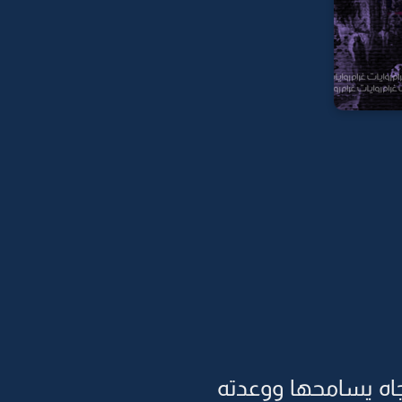
اه يسامحها ووعدته