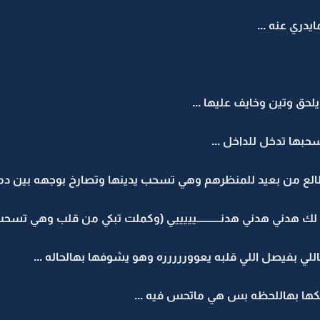
دري عنه ...
حق وتين وخايف عليها ...
بها تدخل للداخل ...
ـــل يطالع من بعيد للمنظرهم وهي تسحب يدينها وتصارخ بوجهه بين دمو
 هدني هدني هدنـــــــــــيييييي (وكملت تبكي من قلب وهي تسحب ي
لي بفيصل اللي قلبه يعووررررره وهو يشوفها بهالحاله ...
لكها بهاللحظه بس هي ماتحس فيه ...