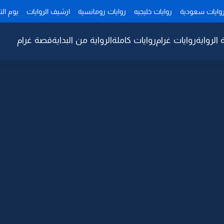
وايات سعودية
روايات خليجيه
روايات رومانسية
ارشيف الروايات
يوم ال
 الرواية
روايات غرام
روايات كاملة
الرواية من البداية
قصة غرام