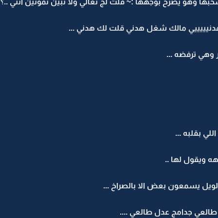
بها وهو يصرخ بوجهها :~ قلت لج تعالي ولا تبين تموتين انتي ..؟؟
دنيييييي مالك شغل هدني قلت لك هدني ...
 وهي ترفضه ...
ي بقلبه ...
ه ويقول لها ..
ويل يسمعون بعض الا بالصراخ ...
ـــي ... طالعي جدامج عدل طالعي ....