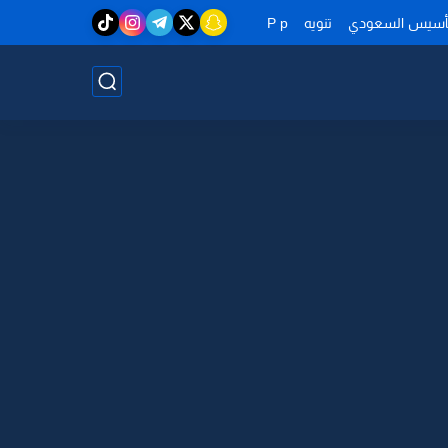
تأسيس السعودي
تنويه
P p