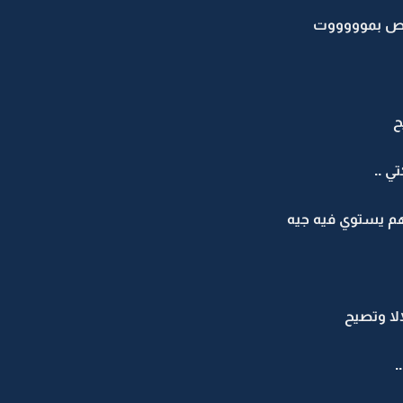
ص بموووووت
ح
 ..
م يستوي فيه جيه
الا وتصيح
.