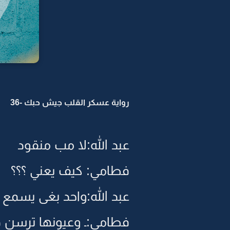
رواية عسكر القلب جيش حبك -36
عبد الله:لا مب منقود
فطامي: كيف يعني ؟؟؟
عبد الله:واحد بغى يسمع
فطامي:ـ وعيونها ترسن 