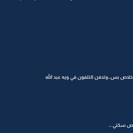
لاص بس..وتدفن التلفون في ويه عبد الله
اص سكتي ..