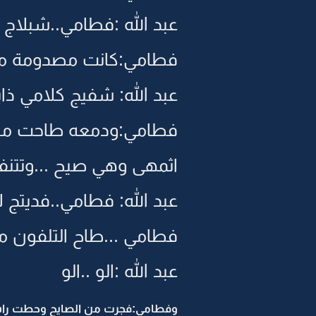
عبد الله :فطامي..شبلاج 
فطامي:كانت مصدومة من 
عبد الله: شفيج كلامي ذا
فطامي:ودمعه طاحت من 
اثمهى وهي صيح ...وتتن
عبد الله: فطامي..فديتج ل
فطامي ...طاح التلفون من
عبد الله :الو ..الو
وفطامي:فجرت من الصايح وحطت راسها