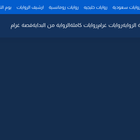
وايات سعودية
روايات خليجيه
روايات رومانسية
ارشيف الروايات
يوم ال
 الرواية
روايات غرام
روايات كاملة
الرواية من البداية
قصة غرام