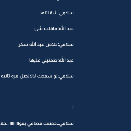
سلامي:شقلتلها
عبد الله:ماقلت شئ
سلامي:خلاص عبد الله سكر
عبد الله:طمنيني عليها
سلامي:لو سمحت لالاتصل مره ثانيه خ
:
:
سلامي..حضنت فطامي بقواااااااا ..خل