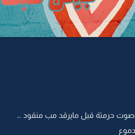
 صوت حرمتة قبل مايرقد مب منقود ..
دموع