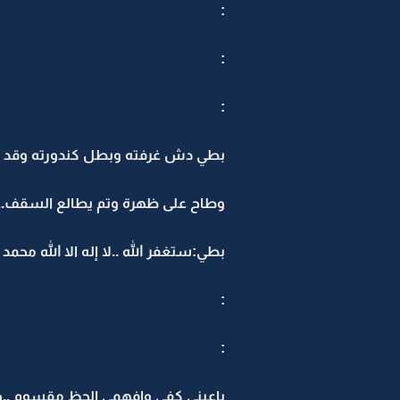
:
:
:
بطي دش غرفته وبطل كندورته وقد عل
وطاح على ظهرة وتم يطالع السقف...حس بضي
بطي:ستغفر الله ..لا إله الا الله محمد ر
:
:
ياعيني كفي وافهمي الحظ مقسوم ..ج