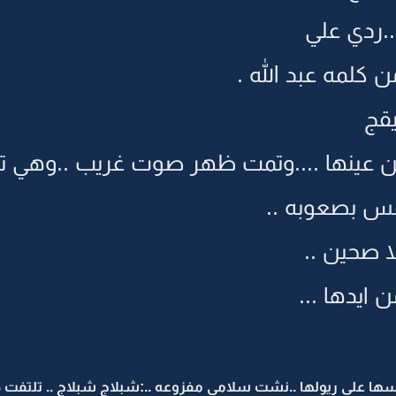
..ردي علي
كلمه عبد الله .
يقج
عينها ....وتمت ظهر صوت غريب ..وهي ت
فس بصعوبه ..
ا صحين ..
 ايدها ...
 على ريولها ..نشت سلامي مفزوعه ..:شبلاج شبلاج .. تلتفت ص