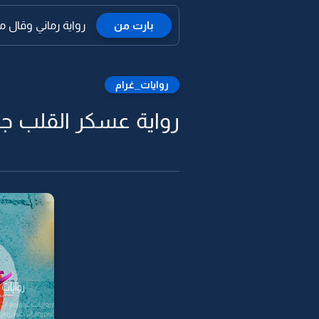
بارت من
رواية رماني وقال ما ا
روايات_غرام
رواية عسكر القلب جي