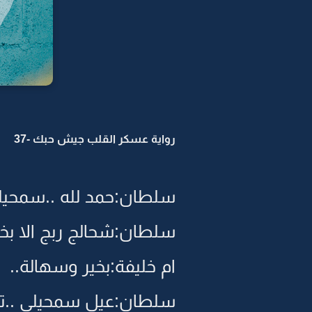
رواية عسكر القلب جيش حبك -37
سلطان:حمد لله ..سمحيلي
سلطان:شحالج ربج الا بخي
ام خليفة:بخير وسهالة..
سلطان:عيل سمحيلي ..ت