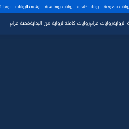
وايات سعودية
روايات خليجيه
روايات رومانسية
ارشيف الروايات
يوم ال
 الرواية
روايات غرام
روايات كاملة
الرواية من البداية
قصة غرام