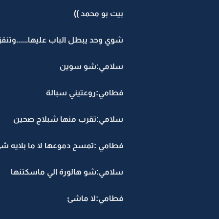
بيت بو محمد ))
شوي وحد يبطل الباب عليها......وتنقز .
سلامي:شو سوين
فطامي:روعتيني سبالة
سلامي:تقرب منها شبلاج صحين
فطامي :تمسح دموعها لا ما بلايه ش
سلامي:شو هالورة الي ماسكتنها
فطامي:لا ماشئ