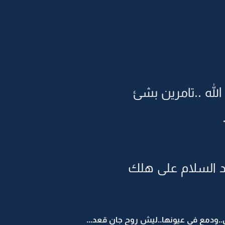
لله ..تامرين بشئ
د السلام على هلك
.ودمع في عيونها..ليش روح جان قعد...