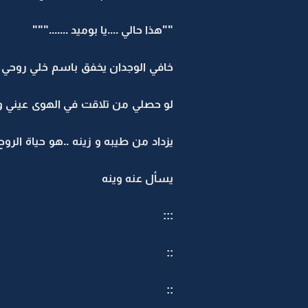
""هذا حالي ....يا بوميد ......."""
خافي الوجدان يخفق باسم خلي روحي ال
لو حصلي من تلاقت في الهوى عيني و ع
يزداد من طيبه و زينه ..هو حياة ال
يسأل عنه وينه
:::
::
::