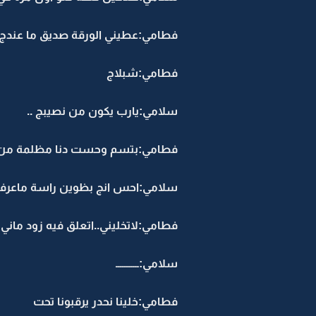
فطامي:عطيني الورقة صديق ما عندج
فطامي:شبلاج
سلامي:يارب يكون من نصيبج ..
فطامي:بتسم وحست دنا مظلمة من بعد
سلامي:احس انج بظوين راسة ماعرف 
فطامي:لاتخليني..اتعلق فيه زود ماني 
سلامي:ـــــــــــ
فطامي:خلينا نحدر يرقبونا تحت