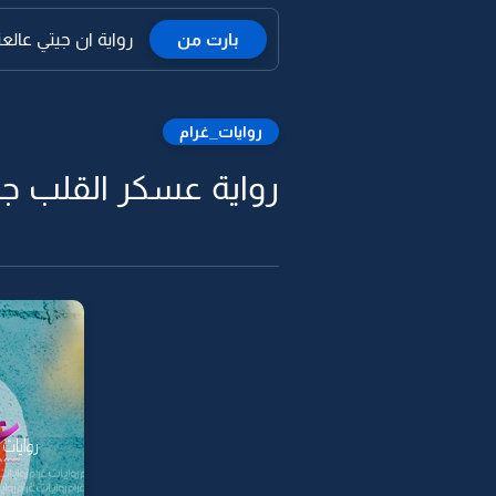
بارت من
رواية ان جيتي عالعنا
روايات_غرام
رواية عسكر القلب جي