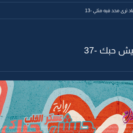
د ترى محد فيه مثلي -13
ش حبك -37