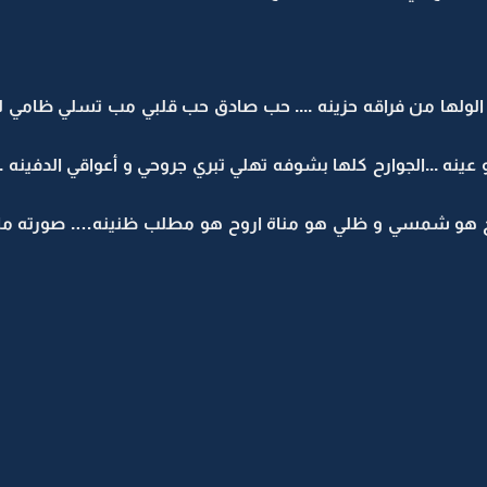
ولها من فراقه حزينه .... حب صادق حب قلبي مب تسلي ظامي لحبه
ينه ...الجوارح كلها بشوفه تهلي تبري جروحي و أعواقي الدفينه ..
روح هو شمسي و ظلي هو مناة اروح هو مطلب ظنينه…. صورته ما 