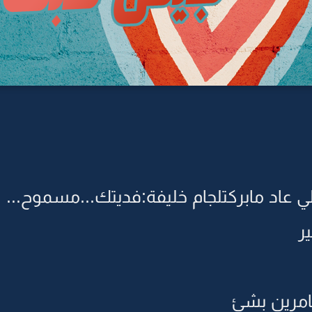
 عاد مابركتلجام خليفة:فديتك...مسموح...
ر
امرين بشئ