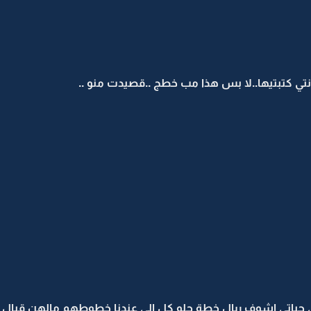
تي كتبتيها..لا بس هذا مب خطج ..قصيدت منو ..
حياتي اشوف ريال خطة حلو كل الي عندنا خطوطهم مالهن قبال