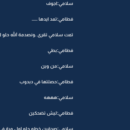
سلامي:اجوف
فطامي:تمد ايدها .....
تمت سلامي تقرى .ونصدمة الله حلو ان
فطامي:بطي
سلامي:من وين
فطامي:حصلتها في دبدوب
سلامي:هههه
فطامي:ليش تضحكين
سلامي:صدقين خطه حلو اول مرة في 