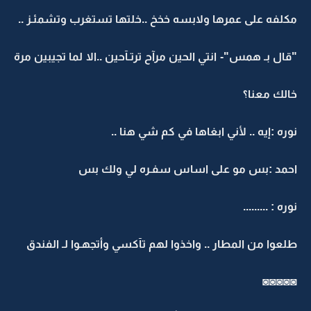
مكلفه على عمرها ولابسه خخخ ..خلتها تستغرب وتشمئـز ..
"قال بـ همس"- انتي الحين مرآح ترتـآحين ..الا لما تجيبين مرة
خالك معنا؟
نوره :إيه .. لأني ابغاها في كم شي هنا ..
احمد :بس مو على اساس سفـره لي ولك بس
نوره : .........
طلعوا من المطار .. واخذوا لهم تآكسي وأتجهـوا لـ الفندق
◙◙◙◙◙