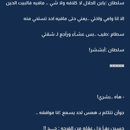
سلطان :يابن الحلال لا كلافه ولا شي .. مافيه فالبيت الحين
الا انا وامي واختي ..يعني حتى مافيه احد تستحي منه
سطام :طيب ..بس عشـآء ورآجع لـ شقتي
سلطان :أبششر!
◙◙◙◙◙
- هآه ..بشري!
جوآن تتكلم بـ همس لحد يسمع :انا موافقه ..
حسين بغـآ يزل عقله من الفرحه : جـــــد !!