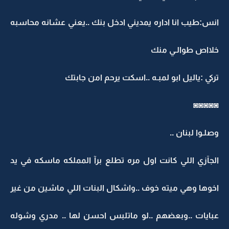
انس:طيب انا اداره يمديني ادخل بنك ..يعني عشانه محاسبه
خلااص طوالـي منك
تركي :ياليل ابو لمبـه ..اسكت يرحم امن جابتك
◙◙◙◙◙
وصلـوا لبنان ..
الجآزي اللي كانت اول مره تطلع برآ المملكه ماسكه في يد
اخوها وهي ميته خوف ..واشكال البنات اللي ماشين من غير
عبايات ..وبعضهم ..لو ماتلبس احسن لها .. مدري وشوله