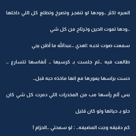
العبره اكثر ..وودها لو تنفجـر وتصرخ وتطلع كل اللي داخلها
..ودها تموت الحين وتـرتاح من كل شي
سمعت صوت تحبـه :اهدي ..عبدالله ما أظن يجي
طالعت فيه ..ثم جلست بـ كرسيها .. أنفاسها تتسارع ..
حست براسها يعورها مع انها ماخذه حبه قبل..
بس آلم رآسها مب من المخدرات اللي دمرت كل شي كان
حلو بـ حياتها ولو كان قليل
كم دقيقه وجت المضيفه.. : لو سمحتي ..الحزام !