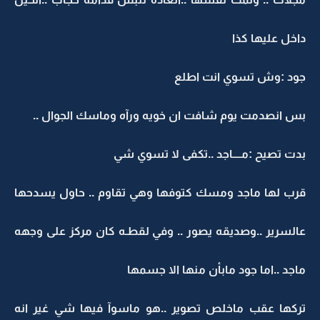
داخل عليها كذا
جود :وش تسوي انت اطلع
بس انصدمت يوم شافت ان خويه ورآه وماسك الجوال ..
بدت تصيح :مــــاجد ..تكفى لا تسوي شي
قرب لها ماجد ومسك كتوفها وهي تقاوم .. حاول يسدحها
عالسرير ..وصديقه يصور .. وفي لقطـه كان مركز على وجهه
ماجد ..اما جود مابأن منها الا جسمها
تركها عقب ماخلص تصوير ..هو ماسوآ فيها شي غير انه