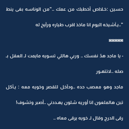
حسين :خـلااص أخطبك من عمك .."من الوناسه بغى ينط
"..يـآشيخه اليوم انا ماخذ اقرب طياره ورآيح له
◙◙◙◙◙
- يا ماجد هدّ نفسك .. وربي هاللي تسويه مايمت لـ العقل بـ
صله ..لاتتهـور
ماجد وهو معصب حده ..ودآخل للقصر وخويه معه : يـآكل
تبن هالملعون انا أوريه شلون يهـددني ..أصبر وتشوف!
رقى الدرج وقال لـ خويه يرقى معاه ..