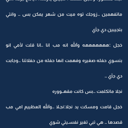
ماتفهمين ..زوجك توه ميت من شهر يمكن بس .. وانتي
بتجيبين دي جآي
خجل :هههههههه والله انه مب انا ..انا قلت لأمي انو
بنسوي حفله صغيره وفهمت انها حفله من حفلاتنا ..وجابت
دي جآي ..
نجلا ماتكلمت ..بس كانت مقهــووره
خجل قامت ومسكت يد نجلا:نجـلا ..والله العظييم امي مب
قصدها .. هي تبي تغير نفسـيتي شوي