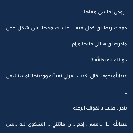
..روحي اجلسي معاها
حمدت ربها ان خجل فيه .. جلست معها بس شكل خجل
مادرت ان هاللي جنبها مرام
- وينك ياعبـدالله ؟
عبدالله بخوف..قال يكذب : مرتي تعبـأنه ووديتها المستشفى
..
بندر : طيب بـ تفوتك الرحله
عبدالله :..أأ ..اممم ..إحم ..ان فاتتني .. الشكوى لله ..بس