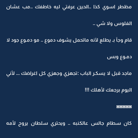
مظطر اسوي كذا ..الحين عرفتي ليه خاطفك ..مب عشان
الفلوس ولا شي ..
قام وجآ بـ يطلع لآنه ماتحمل يشوف دموع .. مو دمـوع جود لا
دمـوع وبس
ماجد قبل لا يسكـر الباب :تجهزي وجهزي كل اغراضك ... لأني
اليوم برجعك لأهلك !!!
◙◙◙◙◙
كان سطام جالس عالكنبه .. ويحتري سلطان يروح لأمه