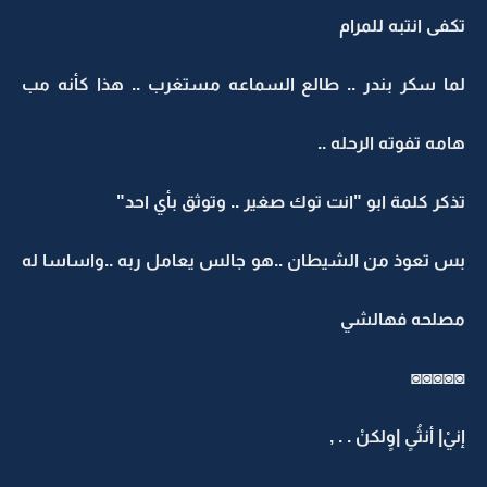
تكفى انتبه للمرام
لما سكر بندر .. طالع السماعه مستغرب .. هذا كأنه مب
هامه تفوته الرحله ..
تذكر كلمة ابو "انت توك صغير .. وتوثق بأي احد"
بس تعوذ من الشيطان ..هو جالس يعامل ربه ..واساسا له
مصلحه فهالشي
◙◙◙◙◙
إنيْ| أنثُىٍ |وٍلكنْ . . ,