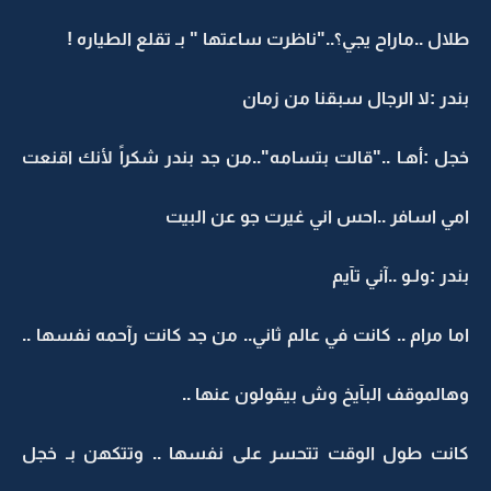
طلال ..ماراح يجي؟.."ناظرت ساعتها " بـ تقلع الطياره !
بندر :لا الرجال سبقنا من زمان
خجل :أهـا .."قالت بتسامه"..من جد بندر شكراً لأنك اقنعت
امي اسافر ..احس اني غيرت جو عن البيت
بندر :ولـو ..آني تآيم
اما مرام .. كانت في عالم ثاني.. من جد كانت رآحمه نفسها ..
وهالموقف البآيخ وش بيقولون عنها ..
كانت طول الوقت تتحسر على نفسها .. وتتكهن بـ خجل