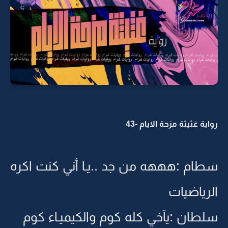
رواية غثيثة مزحة الايام -43
سطام :هههه من جد ..يـا أني كنت اكره
الرياضيات
سلطان :يآخي كله كوم والكيميـاء كوم