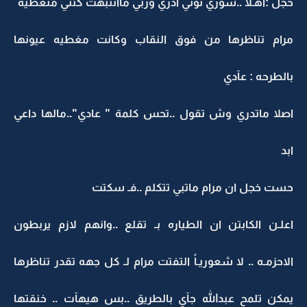
خجل :أهـلاً ..سوري توني ادري وربي ماأنتبهت كنتي متغطيه
مرام تناظرها من فوق النقاب وكانت مغطيه عيونها
بالطرحه : عآدي
اصلا ماتدري وش تقول ..تحس كلمة " عادي"..مالها داعي
ابد
حست خجل ان مرام ماتبي تتكلم ..فـ سكتت
اعلـن الكابتن ان الطياره بـ تقلع ..وانهم لازم يربطون
الاحزمـه .. لا شعوريـاً التفتت مرام لـ كل جهه تقدر تناظرها
يمكن تلمح عبدالله جآي بالطريق ..بس هيهآت .. خنقتها