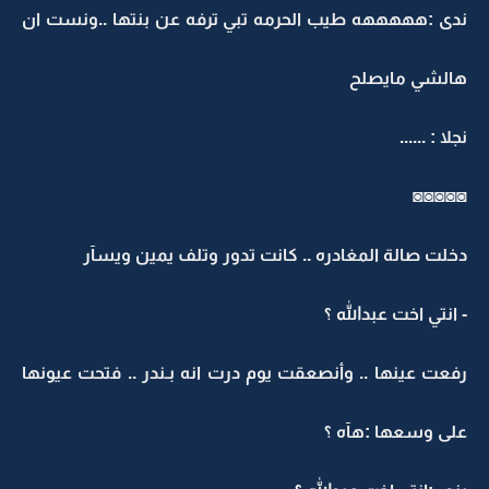
ندى :هههههه طيب الحرمه تبي ترفه عن بنتها ..ونست ان
هالشي مايصلح
نجلا : ......
◙◙◙◙◙
دخلت صالة المغادره .. كانت تدور وتلف يمين ويسآر
- انتي اخت عبدالله ؟
رفعت عينها .. وأنصعقت يوم درت انه بـندر .. فتحت عيونها
على وسعها :هآه ؟