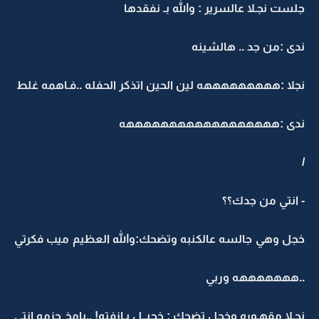
جلست نجـلا عالسرير : والله بـ نفقدها
ندى :من جد .. هالشينه
نجلا :هههههههههه لين الحين اتذكر الحفله ..فـاهمه غلط
ندى :ههههههههههههههههههه
/
- انتي من جدك؟؟
خجل وهي جالسه عالكنبه وتضحك:والله العظيم ميب فكرتي
..هههههههه وربي
نجـلا مقهـوره وخجل تضحك : خجيــل يـازفته! ..يامخ جزمه انتي