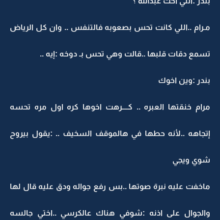
بندر :انتي اخت عبدالله ؟
مـرام ..اللي كانت تحس بصعوبه فالتنفس .. وان كل الرياض
تسمع دقات قلبها ..قالت وهي تحس بـ دوخه :إيه ..
بندر :وين اخوك
مرام خنقتها العبره .. كــــرهت اخوها كره اول مره تحسه
إتجاهه ..لأنه حطها في هالموقف السخيف .. :يقول بيروح
شوي ويجي
ماخفت عليه نبرة صوتها ..بس رفع جواله ودق عليه قال لها
والجوال على اذنه :شوفي هناك عالكرسي ..اختي جالسه