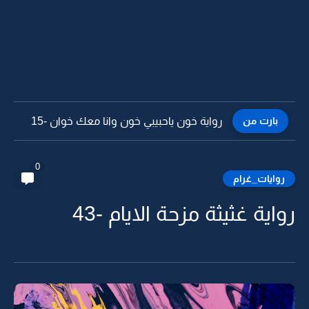
بارت من
رواية خون ياحبيبي خون وانا معك خوان -14
0
روايات_غرام
رواية غثيثة مزحة الايام -43