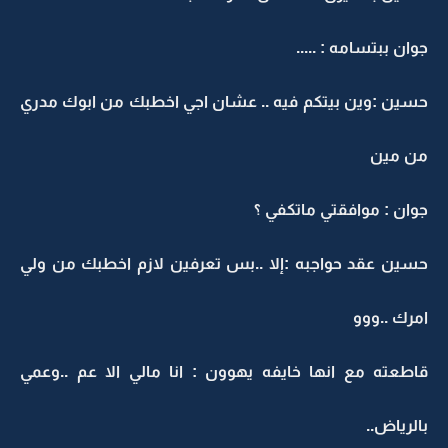
جوان ببتسامه : .....
حسين :وين بيتكم فيه .. عشان اجي اخطبك من ابوك مدري
من مين
جوان : موافقتي ماتكفي ؟
حسين عقد حواجبه :إلا ..بس تعرفين لازم اخطبك من ولي
امرك ..ووو
قاطعته مع انها خايفه يهوون : انا مالي الا عم ..وعمي
بالرياض..