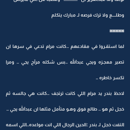
وطلــــع ولا ترك فرصه لـ مبارك يتكلم
◙◙◙◙◙
لما استقـروا في مقادعهم ..كانت مرام تدعي في سرها ان
تصير معجـزه ويجي عبدالله ..بس شكله مرآح يجي .. ومرا
تكسر خاطره ..
لاحظ بندر يد مرام اللي كانت ترتجف ..كانت هي جالسه ثم
خجل ثم هو .. طالع فوق وهـو متأمل مثلها ان عبدالله يجي ..
التفت خجل لـ بندر :الحين الرجال اللي انت مواعده..اللي اسمه