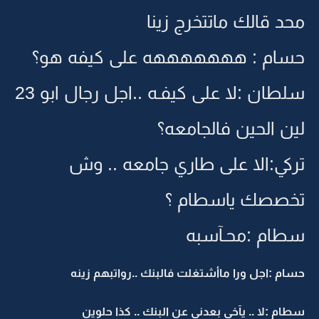
محد قالك ماتتخرج زينا
حسام : هههههههه على كيفه هو؟
سلطان :لا على كيفـه ..اجل رجال ابو 23
لين الحين فالجامعه؟
تركي:الا على طاري جامعه .. وش
تخصصك ياسطام ؟
سطام :محـآسبه
حسام :اجل ورا ماأشتغلت فالبنك ..رواتبهم زينه
سطام :لا .. يآخي بعدني عن البنك .. كذا حلوين