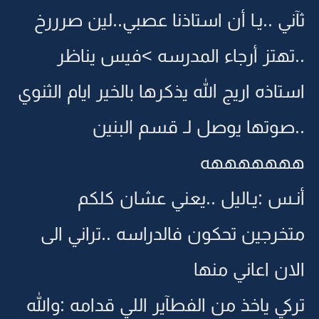
ثآني ..يـا أن استاذنا عصبي..لين صرررخ
..تهتز أرجاء المدرسه >فيس يناظر
استاذه اريج الله يذكرها بالخير ايام الثنوي
..صوتها يوصل لـ قسم البنين
هههههههه
أنـس :يـاليل ..يعني عشان كلكم
متخرجين تحكون فالدراسه ..تراني الى
الان اعاني منها
تركي ياخذ من الفطآير اللي قدامه :والله