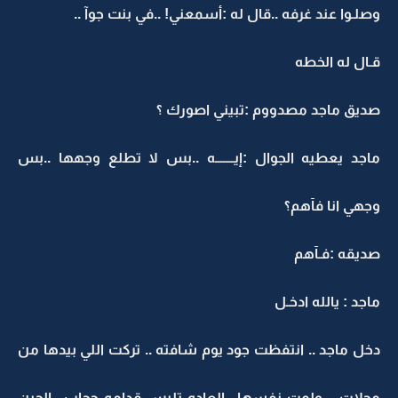
وصلـوا عند غرفه ..قال له :أسمعني! ..في بنت جوآ ..
قـال له الخطه
صديق ماجد مصدووم :تبيني اصورك ؟
ماجد يعطيه الجوال :إيـــــــه ..بس لا تطلع وجهها ..بس
وجهي انا فآهم؟
صديقه :فـآهم
ماجد : يالله ادخـل
دخل ماجد .. انتفظت جود يوم شافته .. تركت اللي بيدها من
مجلات .. ولمت نفسها ..العاده تلبس قدامه حجاب ..الحين