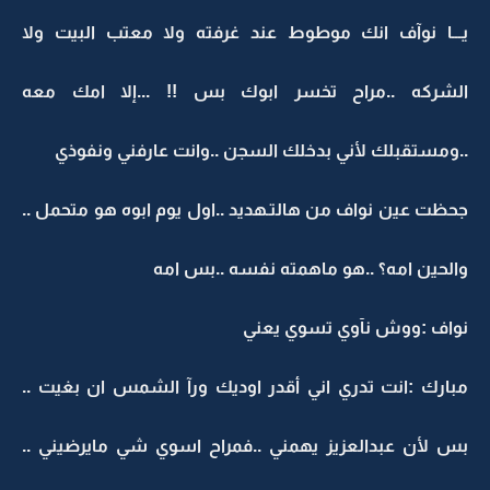
يـــا نوآف انك موطوط عند غرفته ولا معتب البيت ولا
الشركه ..مراح تخسر ابوك بس !! ...إلا امك معه
..ومستقبلك لأني بدخلك السجن ..وانت عارفني ونفوذي
جحظت عين نواف من هالتـهديد ..اول يوم ابوه هو متحمل ..
والحين امه؟ ..هو ماهمته نفسه ..بس امه
نواف :ووش نآوي تسوي يعني
مبارك :انت تدري اني أقدر اوديك ورآ الشمس ان بغيت ..
بس لأن عبدالعزيز يهمني ..فمراح اسوي شي مايرضيني ..