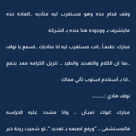
وقف قدام جده وهو مستغرب ليه منآديه ..العاده جده
مايتشرف بـ ووجوده هنا عنده بـ الشركه
مبارك :طبعـاً ..انت مستغرب ليه انا مناديك ..اسمع يا نواف
..بما ان الكلام والتهديد والطرد .. تنزيل الكرامه معد ينـفع
..انا بـ أستخدم اسلوب ثآني معاك
نواف هآدي :..........
مبارك :ابوك تعبـآن .. وانا مشدد عليه الحراسه
فالمستشفى .. "ورفع اصبعه بـ تهديد "..لو شميت ريحة خبر