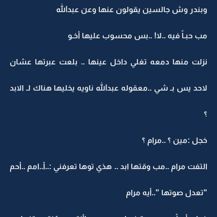
وبندر وش جالسين يقولون عنها وعن عبدالله
مب حبـاً فيه ..لا! ..بس محسوب عليها أخـو
نزلت منها دمعه تغلي داخل عينها .. بلعت عبرتها عشان
لاحد يس بـ شي ..معقوله عبدالله ناويه يخليها هناك لـ الابد
؟
خجل :مين ؟ ..مرام ؟
التفت مرام ..مب وقتها ابد .. هذي توها تعرفني :..أ..امم ..أحم
"تعدل صوتها "..أيه مرام