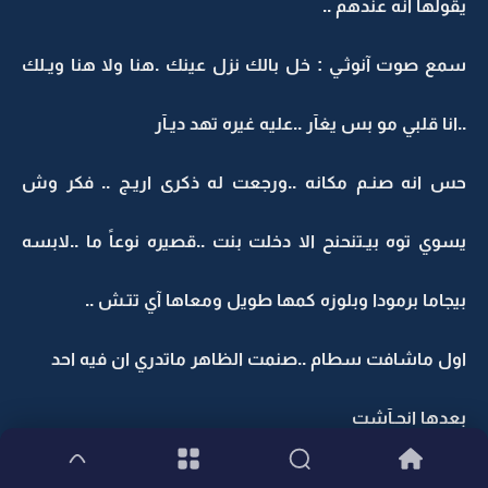
يقولها انه عندهم ..
سمع صوت آنوثـي : خل بالك نزل عينك .هنا ولا هنا ويـلك
..انا قلبي مو بس يغآر ..عليه غيره تهد ديـآر
حس انه صنـم مكانه ..ورجعت له ذكرى اريـج .. فكر وش
يسوي توه بيـتنحنح الا دخلت بنت ..قصيره نوعاً ما ..لابسه
بيجاما برمودا وبلوزه كمها طويل ومعاها آي تتـش ..
اول ماشافت سطام ..صنمت الظاهر ماتدري ان فيه احد
بعدها انحـآشت
نفس بإرتيآح ..