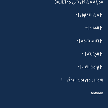
مجرٍدّة منْ كلْ شيْ جميْيْيْلْ=(
~| منْ آلتفآؤٍل |~
~| آلهنآء |~
~| آ‘لبسسَمْه |~
~| آلح'ـَيآ‘ةْ | ~
~| إرٍتوآءْآلحٌبْ |~
الْامَـَـَـلْ من أجلْ آلبقآْءْ . . !
◙◙◙◙◙