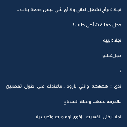
نجـلا :مرأح نشغل اغاني ولا أي شي ..بس جمعة بنات ..
خجل:حفلـة شآهي طيب؟
نجلا :إيييه
خجل:حلــو
/
ندى : ههههه وانتي بآرود ..ماعندك على طول تعصبين
..الحرمه غلطت ومنك السماح
نجلا :يختي انقهـرت ..اخوي توه ميت وتجيب dj