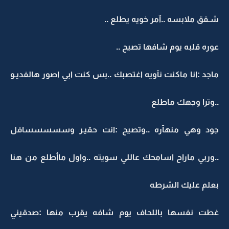
شـقق ملابسه ..آمر خويه يطلع ..
عوره قلبه يوم شافها تصيح ..
ماجد :انا ماكنت نآويه اغتصبك ..بس كنت ابي اصور هالفديـو
..وترا وجهك ماطلع
جود وهي منهآره ..وتصيح :انت حقيـر وسسسسسافل
..وربي ماراح اسامحك عاللي سويته ..واول ماأطلع من هنا
بعلم عليك الشرطه
غطت نفسها باللحاف يوم شافه يقرب منها :صدقيني