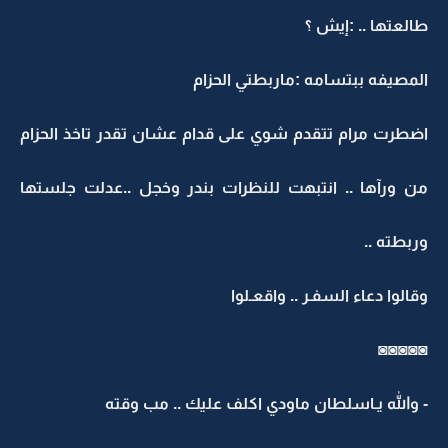
طالعتها .. :إيش ؟
المصيفه ببتسامه :ماربطتي الحزام
اضطرت مرام تتقدم شوي على قدام عشان تقدر تاخذ الحزام
من ورآها .. انتبهت للنظرات بندر وخجل ..عدلت جلستها
وربطته ..
وقالوا دعاء السفـر .. واقعـلوا
◙◙◙◙◙
- والله يـاسلطان ماودي اكلف عليك .. مب وقته