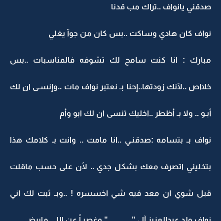
صدقني يانواف ..تراك مب قدنا
نواف كان هادي وساكت ..بس كان من جوآ يغلي
مبارك : انا كنت سامح لك تشوفه فالمناسبات ..بس
خلااص ..لآنك زودتها..إحنا بـ نعتبر نواف مات ..وإنسـى ان لك
أبـو .. ولا بـ أظطر ..اخليك تنسى ان لك ابو وأم
نواف بـ بتسامه :صدقنـي ..انا مامت .. وانت بـ كلامك هذا
بتخليني اتصرف معك بشكل جدي .. لأن على حسب ماقلت
قبل شوي ان معد فيه شي اخسسره ! ..وبـ ثبت لك اني
نواف ولد عبدالعزيز آل "............" وغصبـاً عن اللي مايرضى