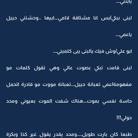
يابنتي...
لبنى ببكي/بس انا مشتاقة لاامي...ابيها ..وحشتني حييل
ياعمي...
ابو علي/وش فيك يالبنى يبى كلميني...
لبنى قامت تبكي بصوت عالي وهي تقول كلمات مو
مفهومة/عمي تعبانة حييل...تعبانة مووت مو قادرة اتحمل
حاسة نفسي بموت...هناك شفت الموت بعيوني ومحد
حولي!!!
طبعا كان بارت طويل....ومحد يقدر يقول غير كذا وبكرة