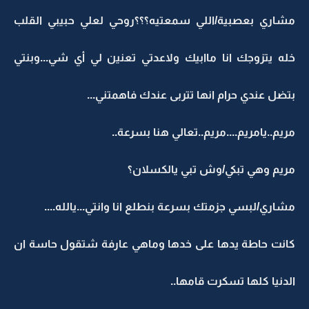
مشاري بعصبية/اللي سمعتيه؟؟؟روحي لعلي حبيبي القلب
خله يتزوجك انا ماابيك ولاعدتي تعنين لي أي شي...وبنتي
بتضل عندي حرام انها تتربى عندك فاهمتني...
مريم..يامريم....مريم..تعالي هنا بسرعة..
مريم وهي تبكي/وش تبي يالكسلان؟
مشاري/لبسي جزمتك بسرعة بنطلع انا وانتي...يالله....
كانت حاطة يدها على خدها وماهي عارفة شتقول حاسة ان
الدنيا كلها تسكرت قامها..