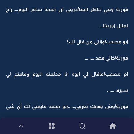
فوزية وهي تناظر امها/دريتي ان محمد سافر اليوم.....راح
لمنال امريكا...
ابو مصعب/وانتي من قال لك؟
فوزية/خالي فهد.........
ام مصعب/ماقال لي ابوه انا مكلمته اليوم ومافتح لي
سيرة........
فوزية/وش يهمك تعرفي......مو محمد مايعني لك أي شي
من الاساس!!!