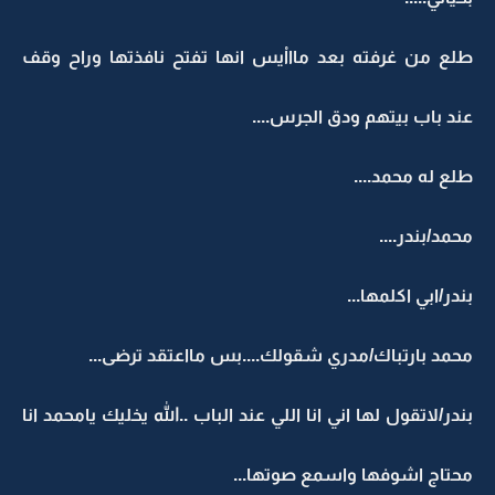
طلع من غرفته بعد ماااْيس انها تفتح نافذتها وراح وقف
عند باب بيتهم ودق الجرس....
طلع له محمد....
محمد/بندر....
بندر/ابي اكلمها...
محمد بارتباك/مدري شقولك....بس مااعتقد ترضى...
بندر/لاتقول لها اني انا اللي عند الباب ..الله يخليك يامحمد انا
محتاج اشوفها واسمع صوتها...