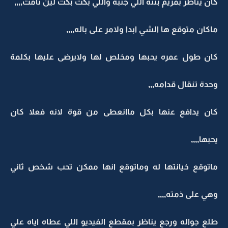
كان يناظر بمريم بنته اللي جنبه واللي بكت بكت لين نامت,,,,
ماكان متوقع ها الشي ابدا ولامر على باله,,,,
كان طول عمره يحبها ومخلص لها ولايرضى عليها بكلمة
وحدة تنقال قدامه,,,
كان يدافع عنها بكل ماانعطى من قوة لانه فعلا كان
يحبها,,,,
ماتوقع خيانتها له وماتوقع انها ممكن تحب شخص ثاني
وهي على ذمته,,,,
طلع جواله ورجع يناظر بمقطع الفيديو اللي عطاه اياه علي