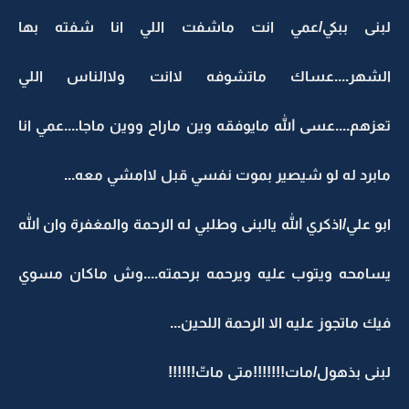
لبنى ببكي/عمي انت ماشفت اللي انا شفته بها
الشهر....عساك ماتشوفه لاانت ولاالناس اللي
تعزهم....عسى الله مايوفقه وين ماراح ووين ماجا....عمي انا
مابرد له لو شيصير بموت نفسي قبل لاامشي معه...
ابو علي/اذكري الله يالبنى وطلبي له الرحمة والمغفرة وان الله
يسامحه ويتوب عليه ويرحمه برحمته....وش ماكان مسوي
فيك ماتجوز عليه الا الرحمة اللحين...
لبنى بذهول/مات!!!!!!!متى ماتّ!!!!!!