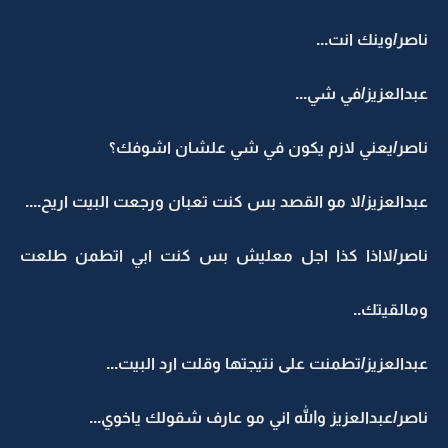
ناصر/وينك انت...
عبدالعزيز/في شي...
ناصر/يعني لازم يكون في شي علشان اشوفك؟
عبدالعزيز/لا مو القصد بس كنت تعبان ورجعت البيت اريح....
ناصر/لااذا كذا اجل معليش بس كنت ابي اتطمن طلعت
ومالقيتك..
عبدالعزيز/تطمنت على نتيجتها وقلت ارد البيت...
ناصر/عبدالعزيز والله اني مو عارف شقولك ياخوي...