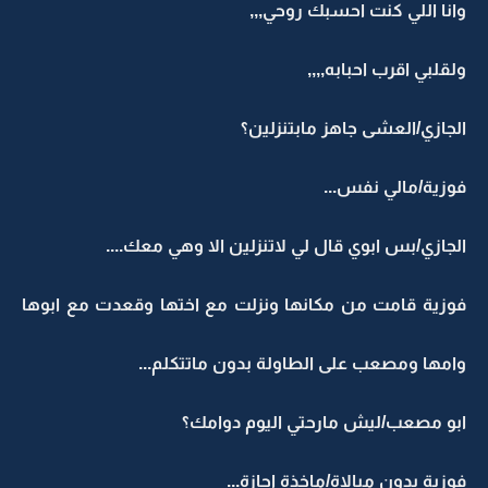
وانا اللي كنت احسبك روحي,,,
ولقلبي اقرب احبابه,,,,
الجازي/العشى جاهز مابتنزلين؟
فوزية/مالي نفس...
الجازي/بس ابوي قال لي لاتنزلين الا وهي معك....
فوزية قامت من مكانها ونزلت مع اختها وقعدت مع ابوها
وامها ومصعب على الطاولة بدون ماتتكلم...
ابو مصعب/ليش مارحتي اليوم دوامك؟
فوزية بدون مبالاة/ماخذة اجازة...