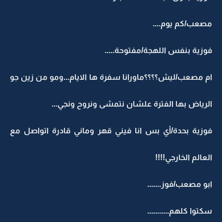
مصعب/كم يوم....
فوزية بنفس اللهجة/مفتوحة.....
ام مصعب/ليش؟؟؟؟ماورانا سفرة ها الايام...ومو من زين جو
الرياض بها الفترة علشان نتمشى ونروح ونجي...
فوزية بحدة/أي بس انا فيني قهر وماني قادرة اتواصل مع
العالم الخارجي!!!!
ابو مصعب/فوز.......
سكتوا كلهم...........