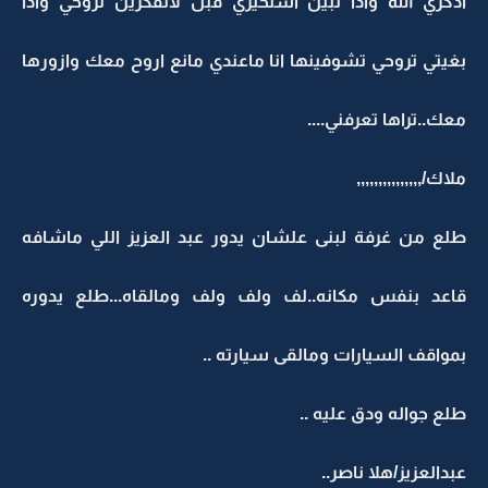
اذكري الله واذا تبين استخيري قبل لاتفكرين تروحي واذا
بغيتي تروحي تشوفينها انا ماعندي مانع اروح معك وازورها
معك..تراها تعرفني....
ملاك/,,,,,,,,,,,,,,,
طلع من غرفة لبنى علشان يدور عبد العزيز اللي ماشافه
قاعد بنفس مكانه..لف ولف ولف ومالقاه...طلع يدوره
بمواقف السيارات ومالقى سيارته ..
طلع جواله ودق عليه ..
عبدالعزيز/هلا ناصر..