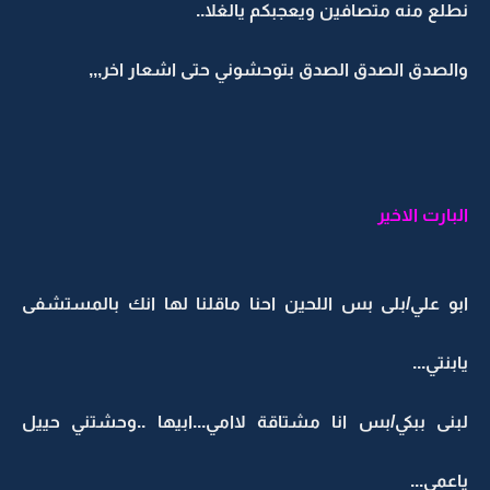
نطلع منه متصافين ويعجبكم يالغلا..
والصدق الصدق الصدق بتوحشوني حتى اشعار اخر,,,
البارت الاخير
ابو علي/بلى بس اللحين احنا ماقلنا لها انك بالمستشفى
يابنتي...
لبنى ببكي/بس انا مشتاقة لاامي...ابيها ..وحشتني حييل
ياعمي...