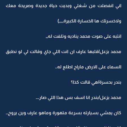
اني انفصلت من شغلي وبديت حياة جديدة وصريحة معك
ولاخسرتك ها الخسارة الكبيرة,,,,)
انتبه على صوت محمد يناديه وتلفت له,,
محمد بزعل/قلبها عارف ان انت اللي جاي وقالت لي لو نطبق
السماء على الارض ماراح اطلع له..
بندر بحسرة/هي قالت كذا؟
محمد بزعل/بندر انا اسف بس هذا اللي صار...
كان يمشي بسيارته بسرعة متهورة وماهو عارف وين يروح..