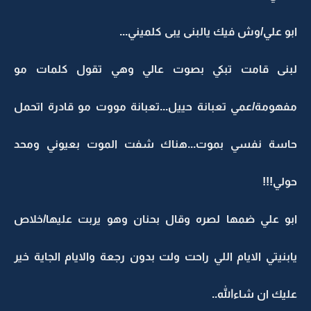
ابو علي/وش فيك يالبنى يبى كلميني...
لبنى قامت تبكي بصوت عالي وهي تقول كلمات مو
مفهومة/عمي تعبانة حييل...تعبانة مووت مو قادرة اتحمل
حاسة نفسي بموت...هناك شفت الموت بعيوني ومحد
حولي!!!
ابو علي ضمها لصره وقال بحنان وهو يربت عليها/خلاص
يابنيتي الايام اللي راحت ولت بدون رجعة والايام الجاية خير
عليك ان شاءالله..