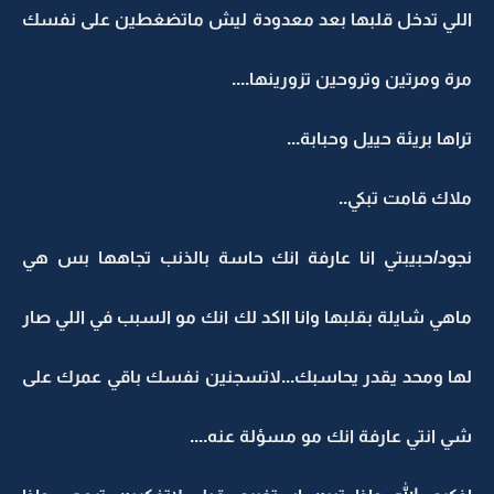
اللي تدخل قلبها بعد معدودة ليش ماتضغطين على نفسك
مرة ومرتين وتروحين تزورينها....
تراها بريئة حييل وحبابة...
ملاك قامت تبكي..
نجود/حبيبتي انا عارفة انك حاسة بالذنب تجاهها بس هي
ماهي شايلة بقلبها وانا ااكد لك انك مو السبب في اللي صار
لها ومحد يقدر يحاسبك...لاتسجنين نفسك باقي عمرك على
شي انتي عارفة انك مو مسؤلة عنه....