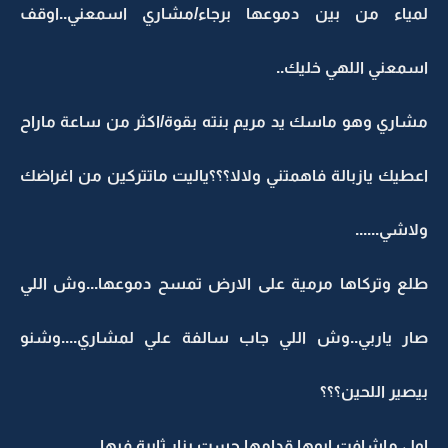
لمياء من بين دموعها برجاء/مشاري اسمعني..اوقف
اسمعني اللهي خليك..
مشاري وهو ماسك يد مريم بنته بقوة/اكثر من ساعة ماراح
اعطيك يازبالة فاهمتني ولالا؟؟؟ياليت ماتتركين من اغراضك
ولاشي......
طلع وتركاها مرمية على الارض تمسح دموعها...وش اللي
صار ياربي..وش اللي جاب سالفة علي لمشاري....وشنو
بيصير اللحين؟؟؟
اول ماشافت ابوها قدامها حست بنار ثايرة فيها...