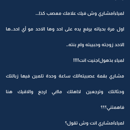
لمياء/مشاري وش فيك علامك معصب كذا...
اول مرة بحياته يرفع يده على احد وها الاحد مو أي احد..ها
الاحد زوجته وحبيبته وام بنته..
لمياء بذهول/جنيت انت!!!!
مشاري بقمة عصبيته/لك ساعة وحدة تلمين فيها زبالتك
وحثالتك وترجعين لااهلك ماابي ارجع والاقيك هنا
فاهمتني؟؟؟
لمياء/مشاري انت وش تقول؟