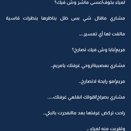
لمياء بخوف/عسى ماشر وش فيك؟
مشاري ماقال شي بس ظل يناظرها ينظرات قاسية
مالقت لها أي تفسير....
مريم/بابا وش فيك تصارخ؟
مشاري بعصبية/روحي غرفتك يامريم..
مريم/مو رايحة لاتصارخ..
مشاري بصراخ/اقولك انقلعي غرفتك.....
راحت تركض غرفتها بعد ماانفجرت بالبكي..
وتقربت منه لمياء ..