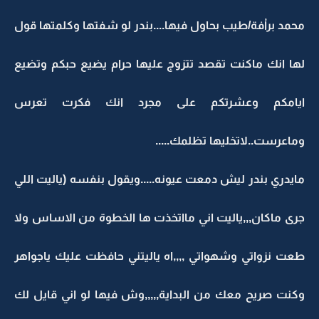
محمد براْفة/طيب بحاول فيها....بندر لو شفتها وكلمتها قول
لها انك ماكنت تقصد تتزوج عليها حرام يضيع حبكم وتضيع
ايامكم وعشرتكم على مجرد انك فكرت تعرس
وماعرست..لاتخليها تظلمك.....
مايدري بندر ليش دمعت عيونه.....ويقول بنفسه (ياليت اللي
جرى ماكان,,,ياليت اني مااتخذت ها الخطوة من الاساس ولا
طعت نزواتي وشهواتي ,,,,اه ياليتني حافظت عليك ياجواهر
وكنت صريح معك من البداية,,,,,وش فيها لو اني قايل لك