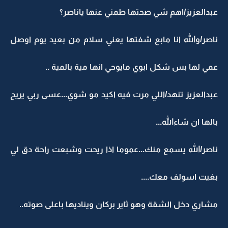
عبدالعزيز/اهم شي صحتها طمني عنها ياناصر؟
ناصر/والله انا مابع شفتها يعني سلام من بعيد يوم اوصل
عمي لها بس شكل ابوي مايوحي انها مية بالمية ..
عبدالعزيز تنهد/اللي مرت فيه اكيد مو شوي...عسى ربي يريح
بالها ان شاءالله...
ناصر/الله يسمع منك...عموما اذا ريحت وشبعت راحة دق لي
بغيت اسولف معك....
مشاري دخل الشقة وهو ثاير بركان ويناديها باعلى صوته..