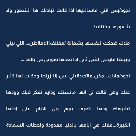
نجود/بس انتي ماسالتيها اذا كانت تبادلك ها الشعور ولا
شعورها مختلف؟
ملاك ضحكت لنفسها بشماتة /مختلف!!لامااظن....اللي بيني
وبينها مايدعي لشي ثاني اذا بعدها صورتي في بالها....
نجود/ملاك..يمكن ماتصدقيني بس انا زرتها وحكيت لها كثير
عنك وهي قالت لي انها مانستك ودايم تفكر فيك وودها
تشوفك ودها تتعرف بيوم من الايام على اختها
الكبيرة...ملاك هي ايامها بالدنيا معدودة ولحظات السعادة