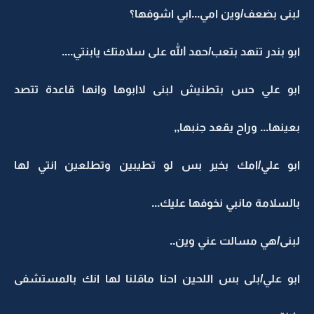
لبنى بضعف/وين امي...ابي اشوفها؟
ابو بندر تنهد بتعب/حمد الله على سلامتك يابنتي....
ابو علي حس بتطنيش لبنى لاابوها وانها قاعدة تتصد
بعينها... وراح يقعد جنبها,,
ابو علي/امك بخير بس لو تطيبين وتطلعين انتي لها
بالسلامة مانبي نخوفها عليك...
لبنى/هي مسالت عني وين..
ابو علي/بلى بس اللحين احنا ماقلنا لها انك بالمستشفى