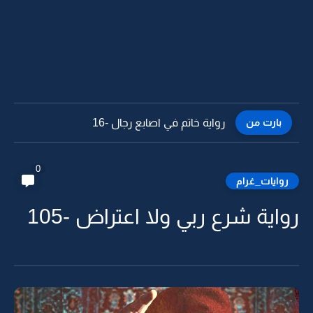
بارت من
رواية خاتم في اصابع رجال -15
0
روايات_غرام
رواية شرع ربي ولا اعتراض -105