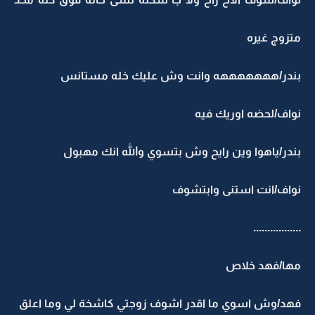
متزوج غيره
بندر/هههههههه وانت وش عليك خله مستانس
نواف/لحضه اوريك فيه
بندر/ياهوا وين رايح وش بتسوي والله انك مهبول
نواف/انت استنى وابتشوف
.................
مها/فهد خلاص
فهد/وش اسوي ما اقدر اشوف زوجتي كاشخة لي وما اعلق