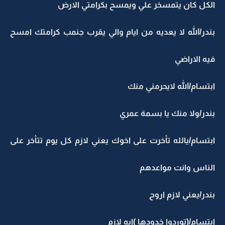
الكل كان يتمسخر علي ويمسح بكرامتي الارض
بندر/الله لا يعديه من ايام والي يقرب جنمب كرامتك امسح
فيه الاراضي
ابتسام/الله لايحرمني منك
بندر/ولا منك يا بسمة عمري
ابتسام/يالله تأخرت على اخوك يعني لازم كل يوم تتأخر على
الناس وانت مواعدهم
بندر/يعني لازم اروح
ابتسام/(توردوا خدودها )ايه لازم