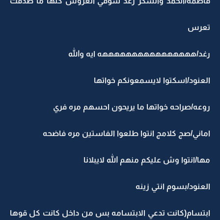
فاطمه/الحمد والشكر رغد شوفي العروس كنها ما صدقت
تعرس
رغد/ههههههههههههههههه ايه والله
العنود/اسكتوا لايسمعونكم خواتها
روعه/صراحه خواتها ما يريحون احسهم مره فري
اماني/صج كلامج انتوا طلعوا الفاستين مره فاضحه
مها/انتوا وش عليكم منهم الله لايبلانا
العنود/بسوم انتي زينه
ابتسام(كانت تدعي الابتسامه بس من داخل كانت كل قوها