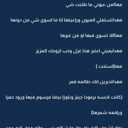
مها/من عيوني ما طلبت شي
فهد/تسلملي العيون وراعيتها انا ما اسوى شي من دونها
مها/الا تسوى فيها او من غيرها
فهد/يعيني اعتبر هذا غزل وحب لزوجك العزيز
مها(استحت )
فهد/تديرين انك طالعه قمر
(كانت لابسه برمودا جينز وبلوزا بيضا مرسوم فيها ورود حمرا
ورافعه شعرها)
نواف/شوف الاخ راح ولا جا شكله نسى حاله فوق كنه محد