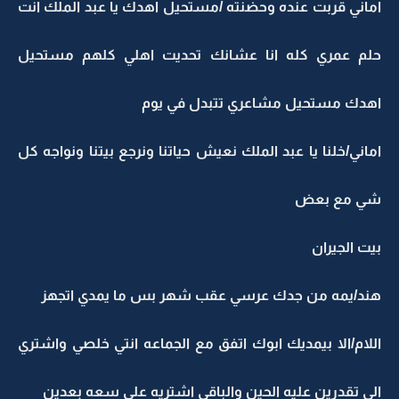
اماني قربت عنده وحضنته /مستحيل اهدك يا عبد الملك انت
حلم عمري كله انا عشانك تحديت اهلي كلهم مستحيل
اهدك مستحيل مشاعري تتبدل في يوم
اماني/خلنا يا عبد الملك نعيش حياتنا ونرجع بيتنا ونواجه كل
شي مع بعض
بيت الجيران
هند/يمه من جدك عرسي عقب شهر بس ما يمدي اتجهز
اللام/الا بيمديك ابوك اتفق مع الجماعه انتي خلصي واشتري
الي تقدرين عليه الحين والباقي اشتريه على سعه بعدين