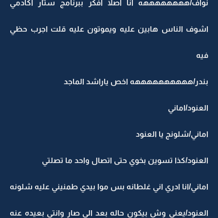
نواف/ههههههههه انا اصلا افكر ببرنامج ستار اكادمي
اشوف الناس هابين عليه ويموتون عليه قلت اجرب حظي
فيه
بندر/ههههههههههه اخص ياراشد الماجد
العنود/اماني
اماني/شلونج يا العنود
العنود/كذا تسوين بخوي حتى اتصال واحد ما تصلتي
اماني/انا ادري اني غلطانه بس موا بيدي طمنيني عليه شلونه
العنود/يعني وش بيكون حاله بعد الي صار وانتي بعيده عنه