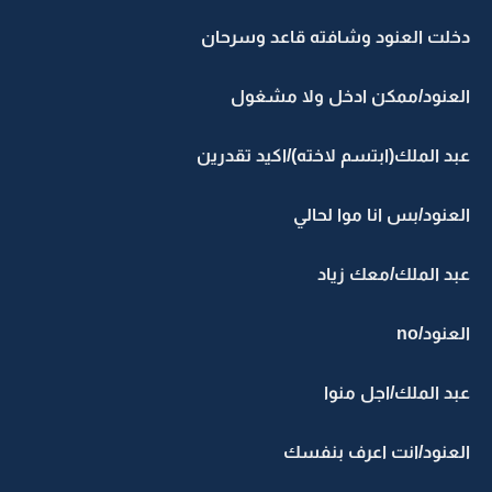
دخلت العنود وشافته قاعد وسرحان
العنود/ممكن ادخل ولا مشغول
عبد الملك(ابتسم لاخته)/اكيد تقدرين
العنود/بس انا موا لحالي
عبد الملك/معك زياد
العنود/no
عبد الملك/اجل منوا
العنود/انت اعرف بنفسك