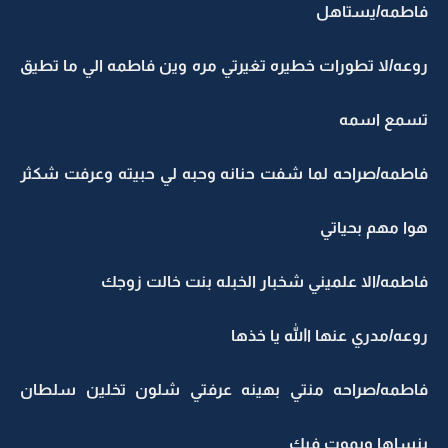
فاطمه/يستاهل
روعه/لا تطورات خطيره تغيرتي مره وين فاطمه الي ما تطيق
تسمع اسمه
فاطمه/صراحه لما شفت حنانه وحبه لي حبيته وعرفت شكثر
هوا مهم بحياتي
فاطمه/الا علميني شخبار الخبله بنت خالت زوجك
روعه/مدري عنها االله يا خذها
فاطمه/صراحه منتي بهينه عرفتي شلون تخلين سلطان
ينساها ويموت فيك