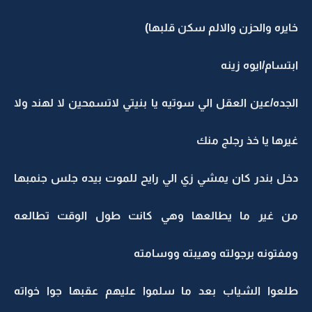
خايره والحزن والالم سكن قلبها)
ابتسام/ايوه زينه
الجده/عين العقل الي سوتيه يا بنيتي لاتسمحين لا لهند ولا
غيرها يا خذ رجلج منك
دخل بندر كان يمشي زي الي رايح للموت بيده جلس جنمبها
من غير ما يطالعها وهي كانت طول الوقت تطالعه
ومفتونه برجولته وهيبته ووسامته
طلعوا الشياب بعد ما سلموا عليهم عقبها جوا خواته