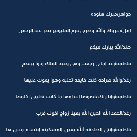
جواهر/مبرك هنوده
امل/مبروك والله وصرتي حرم المليونير بندر عبد الرحمن
هند/الله يبارك فيكم
فاطمه/رغد اماني رجعت وهي وعبد الملك ردوا بيتهم
رغد/والله صراحه كنت خايفه تخليه وهوا يموت عليها
فاطمه/وانا زيك خصوصا انه امها ما كانت تخليني اكلمها
رغد/الحمد الله الحين الله يعينا زواج اخوك قرب
فاطمه/وانتي الصادقه الله يعين المسكينه ابتسام مبين ها