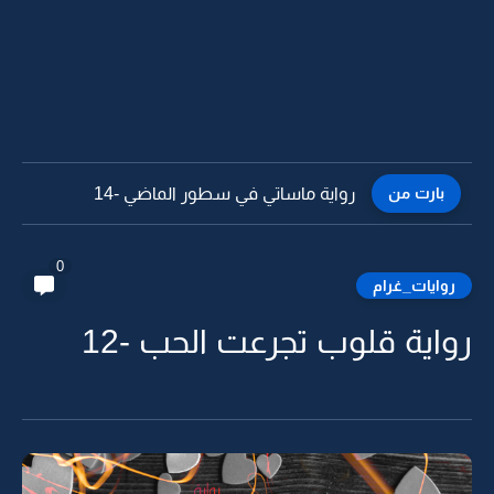
بارت من
رواية ماساتي في سطور الماضي -13
0
روايات_غرام
رواية قلوب تجرعت الحب -12