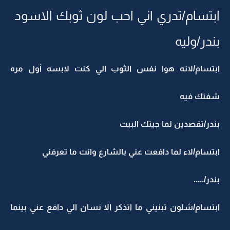
ابتسام/تدري اني احب لون ثوبك الاسود
بندر/وليه
ابتسام/لانه هوا نفس الثوب الي كنت لابسه أول مره
شفتك فيه
بندر/تقصدين لما جيتك البيت
ابتسام/لاء لما دافعت عني بالشارع وانت ما تعرفني
بندر/.....
ابتسام/شلون تبنيني ما اتذكر الا نسان الي دافع عني بينما