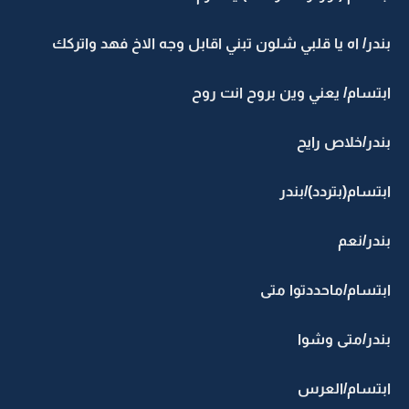
بندر/ اه يا قلبي شلون تبني اقابل وجه الاخ فهد واتركك
ابتسام/ يعني وين بروح انت روح
بندر/خلاص رايح
ابتسام(بتردد)/بندر
بندر/نعم
ابتسام/ماحددتوا متى
بندر/متى وشوا
ابتسام/العرس