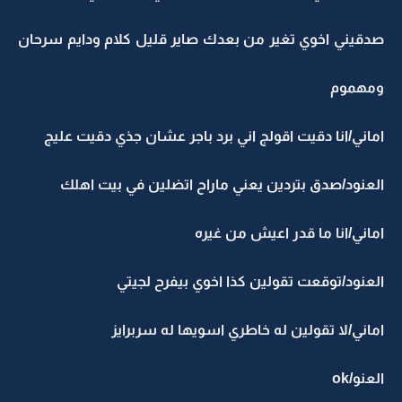
صدقيني اخوي تغير من بعدك صاير قليل كلام ودايم سرحان
ومهموم
اماني/انا دقيت اقولج اني برد باجر عشان جذي دقيت عليج
العنود/صدق بتردين يعني ماراح اتضلين في بيت اهلك
اماني/انا ما قدر اعيش من غيره
العنود/توقعت تقولين كذا اخوي بيفرح لجيتي
اماني/لا تقولين له خاطري اسويها له سربرايز
العنو/ok