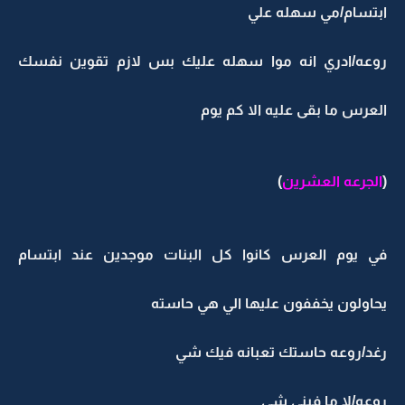
ابتسام/مي سهله علي
روعه/ادري انه موا سهله عليك بس لازم تقوين نفسك
العرس ما بقى عليه الا كم يوم
(
الجرعه العشرين
)
في يوم العرس كانوا كل البنات موجدين عند ابتسام
يحاولون يخففون عليها الي هي حاسته
رغد/روعه حاستك تعبانه فيك شي
روعه/لا ما فيني شي