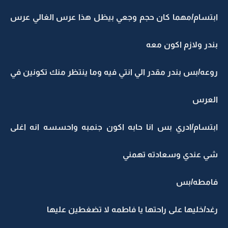
ابتسام/مهما كان حجم وجعي بيظل هذا عرس الغالي عرس
بندر ولازم اكون معه
روعه/بس بندر مقدر الي انتي فيه وما ينتظر منك تكونين في
العرس
ابتسام/ادري بس انا حابه اكون جنمبه واحسسه انه اغلى
شي عندي وسعادته تهمني
فامطه/بس
رغد/خليها على راحتها يا فاطمه لا تضغطين عليها