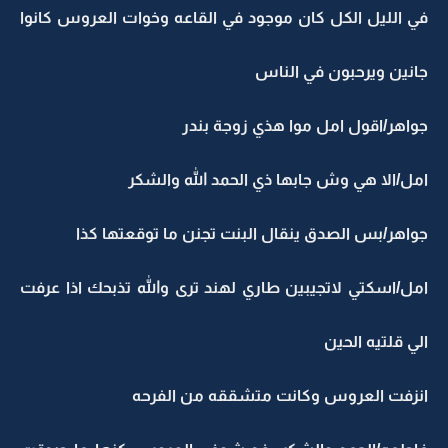
في الليل الكل كان موجود في القاعه وخوات العروس كانوا
جانين ويرحبون في الناس
جواهر/اقول امل موا هذي زوجة بندر
امل/الا هي وش جابها ذي الحمد الله والشكر
جواهر/بس الصدق ينقال البنت تجنن ما توقعتها كذا
امل/اسكتي لاتجيبين طاري لهند ترى والله تذبحك اذا عرفت
الي قلتيه الحين
انزفت العروس وكانت متشققه من الفرحه