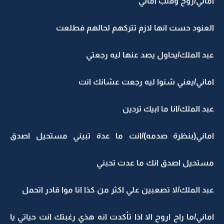
اماني/روح وقلب اماني
العنود حست انها لازم تتركهم لحالهم فطلعت
عبد الملك/يحاول يصد عنها ليه رجعتي
اماني/يعني شنوا ليه رجعت عشانك انت
عبد الملك/انا ما ابيك تردين
اماني(بنظرة صدمه)/انت ما عدة تبيني مستحيل اصدق
مستحيل اصدق انك ما عدت تحبني
عبد الملك/لا تصعبين علي اكثر من كذا انا موا قادر اتحمل
اماني/ما راح اروح الا اذا تأكدت انه هذي رغبتك انت حياتي يا