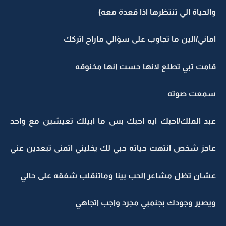
والحياة الي تنتظرها اذا قعدة معه)
اماني/الين ما تجاوب على سؤالي ماراح اتركك
قامت تبي تطلع لانها حست انها مخنوقه
سمعت صوته
عبد الملك/احبك ايه احبك بس ما ابيلك تعيشين مع واحد
عاجز شخص انتهت حياته حبي لك يخليني اتمنى تبعدين عني
عشان تظل مشاعر الحب بينا وماتنقلب شفقه على حالي
ويصير وجودك بجنمبي مجرد واجب اتجاهي