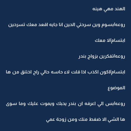
الهند مهي هينه
روعه/بسوم وين سرحتي الحين انا جايه اقعد معك تسرحين
ابتسام/لا معك
روعه/تفكرين بزواج بندر
ابتسام/اكون اكذب اذا قلت لاء حاسه حالي راح اختنق من ها
الموضوع
روعه/بس الي اعرفه ان بندر يحبك ويموت عليك وما سوى
ها الشي الا ضغط منك ومن زوجة عمي