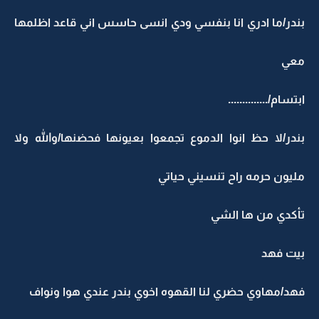
بندر/ما ادري انا بنفسي ودي انسى حاسس اني قاعد اظلمها
معي
ابتسام/..............
بندر/لا حظ انوا الدموع تجمعوا بعيونها فحضنها/والله ولا
مليون حرمه راح تنسيني حياتي
تأكدي من ها الشي
بيت فهد
فهد/مهاوي حضري لنا القهوه اخوي بندر عندي هوا ونواف