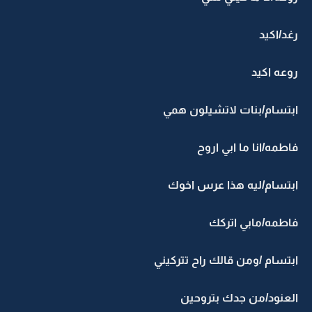
رغد/اكيد
روعه اكيد
ابتسام/بنات لاتشيلون همي
فاطمه/انا ما ابي اروح
ابتسام/ليه هذا عرس اخوك
فاطمه/مابي اتركك
ابتسام /ومن قالك راح تتركيني
العنود/من جدك بتروحين