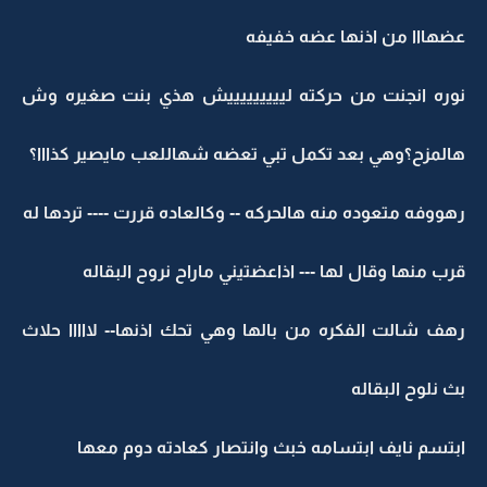
عضهااا من اذنها عضه خفيفه
نوره انجنت من حركته ليييييييييش هذي بنت صغيره وش
هالمزح؟وهي بعد تكمل تبي تعضه شهاللعب مايصير كذااا؟
رهووفه متعوده منه هالحركه -- وكالعاده قررت ---- تردها له
قرب منها وقال لها --- اذاعضتيني ماراح نروح البقاله
رهف شالت الفكره من بالها وهي تحك اذنها-- لااااا حلاث
بث نلوح البقاله
ابتسم نايف ابتسامه خبث وانتصار كعادته دوم معها