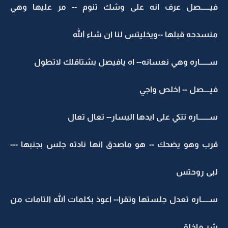
فيــــــصل عرف انه على وشك تنوم -- مر عليها وهي
منسدحه قبلها --ويخليتس لنا ان شاء الله
ســــــاره وهي نعسانه-- اه يافيصل بشتاقلك لاتطول
فيــــصل -- اخلص واجي
ســـــــاره تتكي على ايدها اليسار-- تعال تعال
قرب وهو يضحك -- هو ماصدق انها نادته جلس بجنبها ---
لبى روحتس
ســـــاره تعدل جلستها وتقرا-- اعوذ بكلمات الله التامات من
شر ماخلق