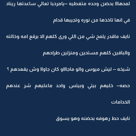
لمحهااا بحضن وحده متغطيه --يامرحبا تعالي ساعدتها ريناد
في انها تاخذها من نوره وتجيبها قدام
نايف ماقدر يلمح شي من اللي ورى كلهم الا برقع امه وخالته
والباقين كلهم مستحين ومنزلين طراحهم
شيخه -- ليش ميوس والو ماجاااو كان جاواا وش يقعدهم ؟
حصه-- خليهم بيتي وبيتس واحد ماعليهم شر عندهم
الخدامات
نايف حط رهوفه بحضنه وهو يسوق