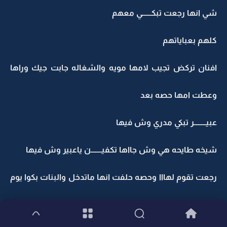
شي انها رجعت تبكــــــي معهم
كلهم بعباياتهم
افنان تركض تجيب لامها مويه والشغاله جابت جيك وراها
وعطت امها حصه بعد
عبيــــــــر تبكي مدري وش فيها
شيخه طايحه هي وش جااها تكفيـــــــن ياعبير وش فيها
رجعت تقوم لهااا وحصه حلفت انها ماتدخل والبنات بكوا يوم
شافوا امهاتهم يبكون