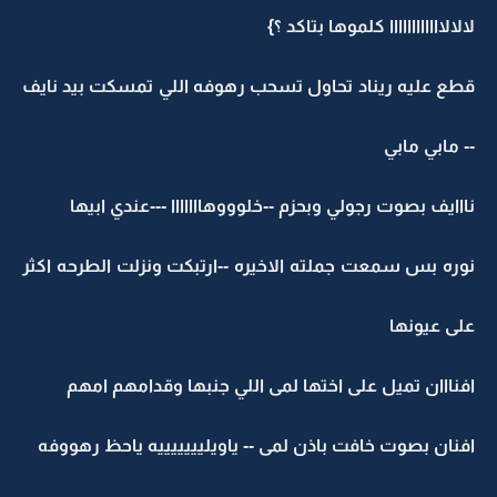
لالالاااااااااااا كلموها بتاكد ؟}
قطع عليه ريناد تحاول تسحب رهوفه اللي تمسكت بيد نايف
-- مابي مابي
نااايف بصوت رجولي وبحزم --خلوووهااااااا ---عندي ابيها
نوره بس سمعت جملته الاخيره --ارتبكت ونزلت الطرحه اكثر
على عيونها
افنااان تميل على اختها لمى اللي جنبها وقدامهم امهم
افنان بصوت خافت باذن لمى -- ياويليييييييه ياحظ رهووفه