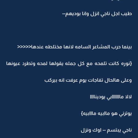
طيب اجل ناجي انزل وانا بوديهم--
بينما حرب المشاعر السامه لانها مختلطه عندها<<<<<
{نوره كانت تلمحه مع كل جمله يقولها لمحه وتطرد عيونها
وعلى هالحال تفاجات يوم عرفت انه بيركب
لالا مااااااابي يوديناااا
يوترني هو ماابيه مااابيه}
ناجي يبتسم -- اوك ونزل