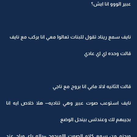
عبير الووو انا ايش؟
نايف سمع ريناد تقول للبنات تعالوا معي انا بركب مع نايف
قالت وحده اي اي عادي
قالت الثانيه لالا مابي انا بروح مع ناجي
نايف استوعب صوت عبير وهي تناديه-- هلا خلاص ايه انا
بجيبهم لك وعندتس بينحل الوضع
وبحزم من سمع كلام الصوت االمبحوح --ياله باي وراح عند