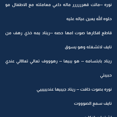
نوره --ماتت قهرررررر ماله داعي معاملته مع الاطفال مو
حلوه الله يعين عياله عليه
قاطع افكارها صوت امها حصه --ريناد يمه خذي رهف من
نايف لاتشغله وهو يسوق
ريناد بابتسامه -- هو يبيها -- رهوووف تعالي تعااالي عندي
حبيبتي
نوره بصوت خافت -- ريناد جيبيها عنديييييي
نايف سمع الصوووت