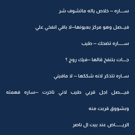
ســــاره -- خلاص ياله ماتشوف شر
فيـــصل وهو مركز بعيونها--لا باقي انفخي علي
ســــــاره تضحك -- طيب
جــــات بتنفخ قالها --فيك روج ؟
ســاره تتذكر لانه شككها -- لا مافيني
فيـــــصل اجل قربي طيب لاني تاخرت --ساره فهمته
وبشووق قربت منه
الريــــــــاض عند بيت ال ناصر