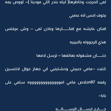
لمى انحرجت وخاطرها{ ليته بندر اللي مودينا }-- اووص يمه
يخوف احس انه عصبي
افنان عايشه مع افكــــــــارها وباذن لمى -- وش عرفتس
هذي الرجووله يالبيييه
حنـــــــان مشغوله بهاتفها -- ترسل لامها
كتبت --مامي حبيبتي وحشتينيي ابي جهاز جوال لاتنسين
رقمه n97خلاص مامي امووووووووووووووه سلمي على
بابا--
جــــــاري ارســـــال الرســـــــالــــه