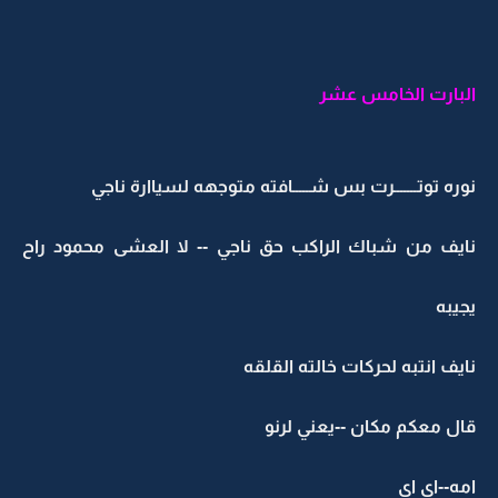
البارت الخامس عشر
نوره توتـــــــرت بس شـــــافته متوجهه لسياارة ناجي
نايف من شباك الراكب حق ناجي -- لا العشى محمود راح
يجيبه
نايف انتبه لحركات خالته القلقه
قال معكم مكان --يعني لرنو
امه--اي اي