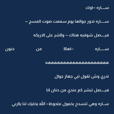
ســــاره --اوك
ســـــاره تدور جوالها يوم سمعت صوت المسج --
فيـــــصل شوفيه هناك -- وااشر على الاريكه
ســــــاره --اهااا من حنون
ههههههههههههههههههههه
تدري وش تقول تبي جهاز جوال
فيـــــصل تبشر كم عندي من حنان انا
ســاره وهي تنسدح بخمول ملحوظ-- الله يخليك لنا يااربي