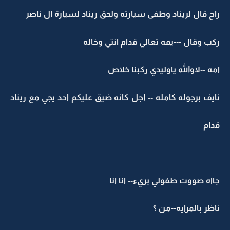
راح قال لريناد وطفى سيارته ولحق ريناد لسيارة ال ناصر
ركب وقال ---يمه تعالي قدام انتي وخاله
امه --لاوالله ياوليدي ركبنا خلاص
نايف برجوله كامله -- اجل كانه ضيق عليكم احد يجي مع ريناد
قدام
جااه صووت طفولي بريء-- انا انا
ناظر بالمرايه--من ؟