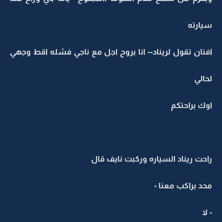
سيارته
افنان تقول لريناد-- انا بروح اجل مع ناجي فشله اقط وجهي
لحالي
اوك براحتكم
راحت ريناد السياره وركبت نايف قال
محد براكب معنا -
- لا