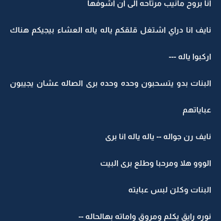
انا بروح مانيب مرتاحه الى ان اشوفها
نايف انا دراي اشتغل قلقكم ياله ياله العشاء بيجيكم هناك
اركبوا ياله ---
البنات بدو يتسحبون وحده وحده برى الصاله عشان يجيبون
عباياتهم
نايف رن جواله -- ياله ياله انا برى
الووو هلا ومرحبا وطلع برى البيت
البنات وكلن لبس عبايته
نوره رايق يكلم ومروق واماته بهالحاله --