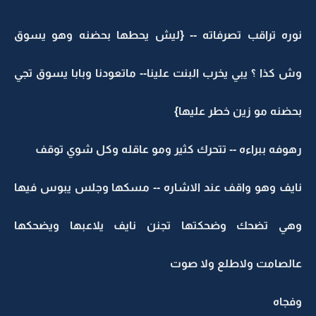
نوره تراقب تصرفاته -- {ليش يحطها بحضنه وهو يسوق
وش كذا ؟ يبي يخرب البنت علينا-- ماتعودنا وبابا يسوق تجي
بحضنه مو زين خطر عليها}
رهوفه ببراءه -- تتحرك كثير ومو عاقله وكل شوي توقف
نايف وهو واقف عند الاشاره -- مسكها وجلس يبوس فيها
وهي تضحك وضحكتها تجنن نايف يلاعبها ويضحكها
عالصامت ولاطلع ولا صوت
وفجاه