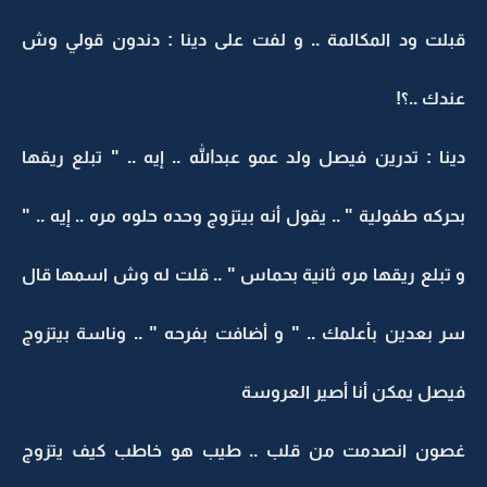
قبلت ود المكالمة .. و لفت على دينا : دندون قولي وش
عندك ..؟!
دينا : تدرين فيصل ولد عمو عبدالله .. إيه .. " تبلع ريقها
بحركه طفولية " .. يقول أنه بيتزوج وحده حلوه مره .. إيه .. "
و تبلع ريقها مره ثانية بحماس " .. قلت له وش اسمها قال
سر بعدين بأعلمك .. " و أضافت بفرحه " .. وناسة بيتزوج
فيصل يمكن أنا أصير العروسة
غصون انصدمت من قلب .. طيب هو خاطب كيف يتزوج