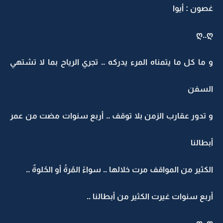
غصون : أيوا
ღ..ღ
و ما كل ما يتمناه المرء يدركه .. تجري الرياح بما لا تشتهي
السفن
و تدور عقارب الزمن بلا توقف .. أربع سنوات مضت من عمر
أبطالنا
الكثير من المواقف مرت خلالها .. سواءً المُرةُ أو الحُلوةٌ ..
أربع سنوات غيرت الكثير من أبطالنا ..