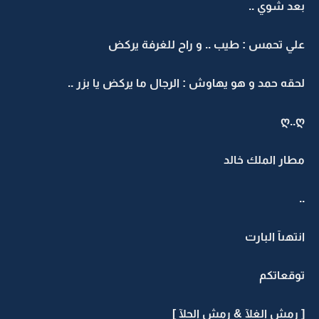
بعد شوي ..
علي تحمس : طيب .. و راح للغرفة يركض
لحقه حمد و هو يهاوش : الرجال ما يركض يا بزر ..
ღ..ღ
مطار الملك خالد
..
انتهىآ البارت
توقعاتكم
[ رمش الغلآ & رمش الحلآ ]