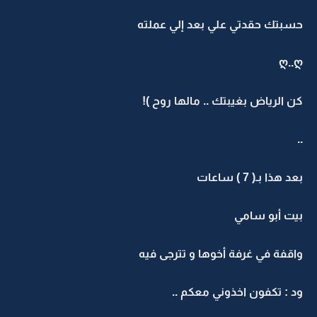
حسبتك حقدتي علي بعد إلي عملته
ღ..ღ
كن الرياض بغيبتك .. مالها روح )!
..
بعد هذا بـ( 7 ) ساعات
بيت أبو سامي
واقفة في غرفة أخوها و تترجى فيه
ود : تكفون اخذوني معكم ..