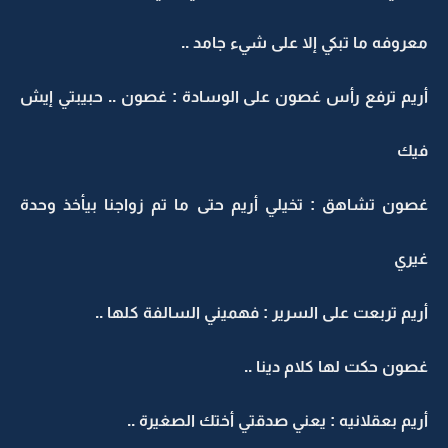
معروفه ما تبكي إلا على شيء جامد ..
أريم ترفع رأس غصون على الوسادة : غصون .. حبيبتي إيش
فيك
غصون تشاهق : تخيلي أريم حتى ما تم زواجنا بيأخذ وحدة
غيري
أريم تربعت على السرير : فهميني السالفة كلها ..
غصون حكت لها كلام دينا ..
أريم بعقلانيه : يعني صدقتي أختك الصغيرة ..