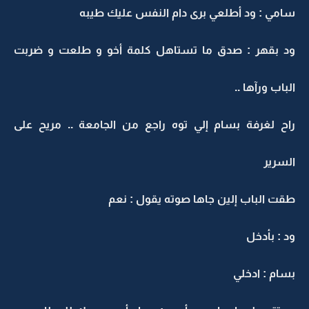
سامي : ود أطلعي برى دام النفس عليك طيبه
ود بقهر : صدق ما تستاهل كلمة أخو و طلعت و ضربت
الباب ورآها ..
راح لغرفة بسام إلي توه راجع من الجامعة .. مريح على
السرير
طقت الباب إلين جاها صوته يقول : نعم
ود : بأدخل
بسام : ادخلي