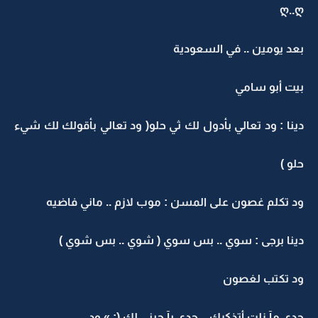
ღ..ღ
بعد يومين .. في السعودية
بيت أبو سامي
دينا : ود تعالي بأدول لك ثي حلو( ود تعالي بأقولك لك شيء
حلو )
ود تكلم غصون على المسن : موب لازم .. ماني فاضيه
دينا برجى : سوي .. بس سوي ( شوي .. بس شوي )
ود تكتب لغصون
جدي مآ زلت أتذكرك .. جدي يآ حبني لك (: » ود