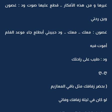
غيرها و من هذه الأفكار .. قطع عليها صوت ود : غصون
وين رحتي
غصون : معك .. معك .. ود حبيبتي أبطلع جاء موعد الفلم
أموت فيه
ود : طيب على راحتك
ღ..ღ
( بحضر زفافك مثل باقي المعازيم
لو كان في ليلة زفافك وفاتي