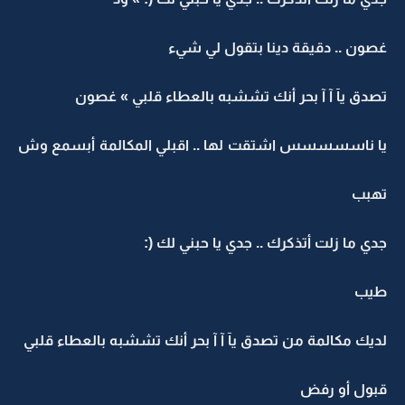
غصون .. دقيقة دينا بتقول لي شيء
تصدق يآ آ آ بحر أنك تششبه بالعطاء قلبي » غصون
يا ناسسسسس اشتقت لها .. اقبلي المكالمة أبسمع وش
تهبب
جدي ما زلت أتذكرك .. جدي يا حبني لك (:
طيب
لديك مكالمة من تصدق يآ آ آ بحر أنك تششبه بالعطاء قلبي
قبول أو رفض