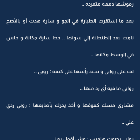
رموشها دمعه متمرده ..
بعد ما استقرت الطيارة في الجو و سارة هدت أو بالأصح
نامت بعد الطنطنة إلي سوتها .. حط سارة مكانة و جلس
في الوسط مكانها ..
لف على روابي و سند رأسها على كتفه : روبي ..
روابي ما فيه أي رد منها ..
مشاري مسك كفوفها و أخذ يحرك بأصابعها : روبي ردي
علي ..
روابي بصوت هامس : وش أقول يعني