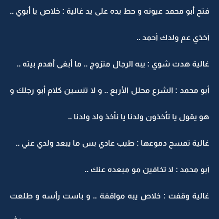
فتح أبو محمد عيونه و حط يده على يد غالية : خلاص يا أبوي ..
أخذي عم ولدك أحمد ..
غالية هدت شوي : يبه الرجال متزوج .. ما أبغى أهدم بيته ..
أبو محمد : الشرع محلل الأربع .. و لا تنسين كلام أبو رجلك و
هو يقول يا تأخذون ولدنا يا نأخذ ولد ولدنا ..
غالية تمسح دموعها : طيب عادي بس ما يبعد ولدي عني ..
أبو محمد : لا تخافين مو مبعده عنك ..
غالية وقفت : خلاص يبه مواقفة .. و باست رأسه و طلعت