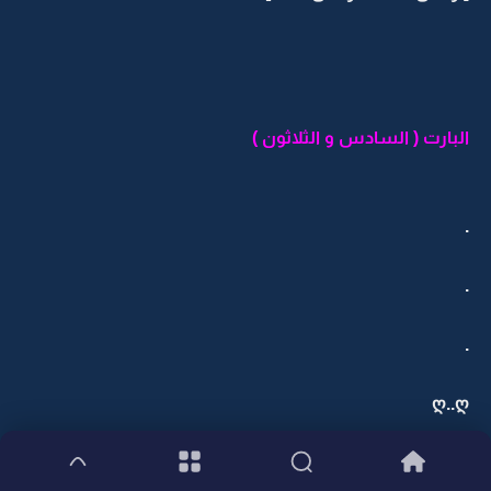
البارت ( السادس و الثلاثون )
.
.
.
ღ..ღ
مطار الملك خالد