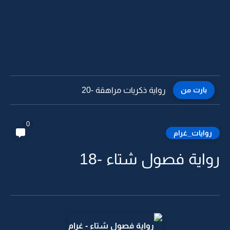
بارت من
رواية ذكريات مراهقة -19
0
روايات_غرام
رواية فصول شتاء -18