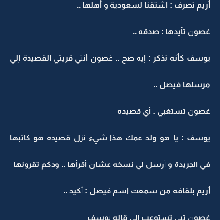
أريم تصرف : اشتقنا لسعودية و أهلها ..
غصون تأيدها : صدقه ..
يوسف كأنه تذكر : إيه صح .. غصون أنتي قريتي القصيدة إلي
مرسلها فيصل ..
غصون تستغبي : أي قصيده
يوسف : يا هو ولد عمك هذا شيء نزل قصيده هو كاتبها
في الجريدة و أرسل لي نسخه عشان أقرأها .. ودكم تقرونها
أريم بلقافه من سمعت اسم فيصل : أكيد ..
غصون تبي تستوعب إلي قاله يوسف