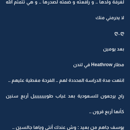
لغرفة ولدها .. و رافعته و ضمته لصدرها .. و هي تتمتم الله
لا يحرمني منك
ღ..ღ
بعد يومين
مطار Heathrow في لندن
انتهت مدة الدراسة المحددة لهم .. الفرحة مغطية عليهم ..
راح يرجعون للسعودية بعد غياب طويييييييل أربع سنين
كأنها أربع قرون ..
يوسف جاهم من بعيد : وش عندك أنتي وياها جالسين ..