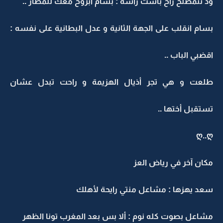
ود تتمصلح راح باست رأسه : بسام أبروح معك للمطار ..
بسام انقلب على الجهة الثانية و عدل البطانية على نفسه :
اقضبي الباب ..
طلعت و هي تجر أذيال الهزيمة و راحت تبدل عشان
تستقبل أختها ..
ღ..ღ
مكان آخر في رياض العز
سعد يهزها : مشاعل منتي رايحة لأهلك
مشاعل بصوت كله نوم : ألا بس بعد المغرب تونا الظهر