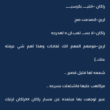
راكان --انتيــــــ بكرسيـــــــ
اريج--انصدمت صح
راكان--لا بســـ تعب.ان.ه لهدرجه
اريج--مومهم المهم انك تفاجات وهذا اهم شي عرفته
عنك..)
شمعه لها فتيل قصير ..
مراللهب عليها فاشتعلت بسرعه ..
عبير توجهت بها مبتعده عن مسار راكان xxراكان ارتبك