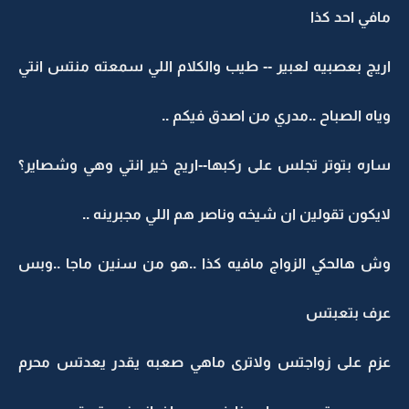
مافي احد كذا
اريج بعصبيه لعبير -- طيب والكلام اللي سمعته منتس انتي
وياه الصباح ..مدري من اصدق فيكم ..
ساره بتوتر تجلس على ركبها--اريج خير انتي وهي وشصاير؟
لايكون تقولين ان شيخه وناصر هم اللي مجبرينه ..
وش هالحكي الزواج مافيه كذا ..هو من سنين ماجا ..وبس
عرف بتعبتس
عزم على زواجتس ولاترى ماهي صعبه يقدر يعدتس محرم