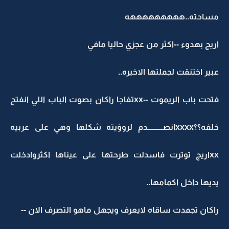
مساحته..هههههههههه
اريج بهدوء --اكثر من عجزي حاليا مافي
عبير اختنقت لجملتها الاخيره..
فتحت باب الريموت --xxتفاجا راكان بصوت الباب اللي انفتح
خلفه؟؟xxxxانصــــــــــدم لروؤيته شكلها وهي على عربيه
xxاريج توترت فاسدلت طرحتها على عيناها اكثروادخلت
يديها داخل اكمامها..
راكان تجمدت ساقاه لايعرف ويجهل ماهو التصرف الان --