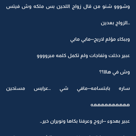
وشووو شنو من قال زواج اللحين بس ملكه وش فيتس
..الزواج بعدين
وببكاء مؤلم لاريج--مابي مابي
عبير دخلت وتفاجات ولم تكمل كلمه مبروووو
وش في هااا؟؟
ساره بابتسامه--مافي شي ..عرايس مستحين
ههههههههههه
عبير بهدوء --اروج وعرفنا بكاها ونويران خير..