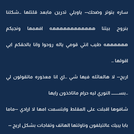
ساره بتوتر وضحك-- ياويلي تدرين مابعد قلتلها ..شكلنا
بنروح بيتنا ههههههههههههه افهمها ونجيكم
ههههههه طيب انتي قومي ياله روحوا وانا بالحقكم ابي
اقولها ..
اريج-- لا هالعائله فيها شي ..اي انا معذوره ماتقولون لي
..بســــــــ النوري ليه حرام ماتاخذون رايها
شافوها اقبلت على المقلط وابتسمت امها لا ارادي --ماما
بابا يبيك عالتيلفون وناولتها الهاتف وتفاجات بشكل اريج --