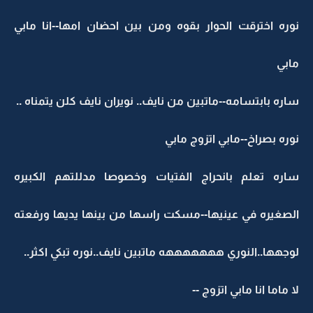
نوره اخترقت الحوار بقوه ومن بين احضان امها--انا مابي
مابي
ساره بابتسامه--ماتبين من نايف.. نويران نايف كلن يتمناه ..
نوره بصراخ--مابي اتزوج مابي
ساره تعلم بانحراج الفتيات وخصوصا مدللتهم الكبيره
الصغيره في عينيها--مسكت راسها من بينها يديها ورفعته
لوجهها..النوري هههههههه ماتبين نايف..نوره تبكي اكثر..
لا ماما انا مابي اتزوج --