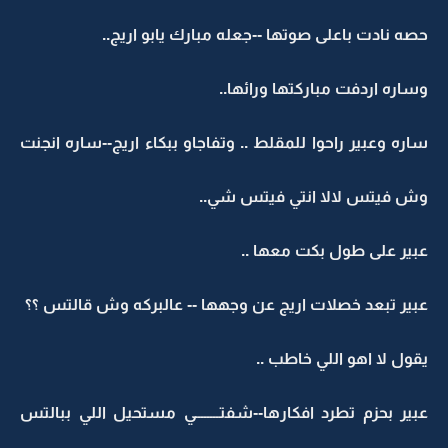
حصه نادت باعلى صوتها --جعله مبارك يابو اريج..
وساره اردفت مباركتها ورائها..
ساره وعبير راحوا للمقلط .. وتفاجاو ببكاء اريج--ساره انجنت
وش فيتس لالا انتي فيتس شي..
عبير على طول بكت معها ..
عبير تبعد خصلات اريج عن وجهها -- عالبركه وش قالتس ؟؟
يقول لا اهو اللي خاطب ..
عبير بحزم تطرد افكارها--شفتــــــــي مستحيل اللي ببالتس