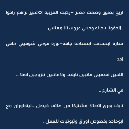
اريج بضيق وصمت معبر --ركبت العربيه xxعبير تراهم راحوا
..الحقونا ياخاله وجيبي عروستنا معتس
ساره ابتسمت ابتسامه جافه--نوره قومي شوفيني مافي
احد
اللحين فهميني ماتبين نايف.. ولاماتبين تتزوجين اصلا ..
في الشارع ..
نايف يجري اتصالا مشتركا من هاتف فيصل ..ليتحاوران مع
ابوماجد بخصوص اوراق وثبوتيات للعمل..