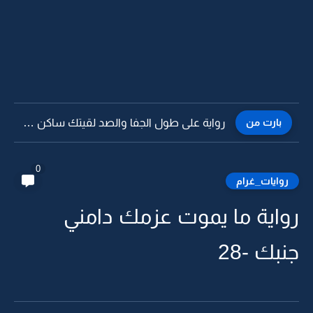
بارت من
رواية على طول الجفا والصد لقيتك ساكن بصدري -14
0
روايات_غرام
رواية ما يموت عزمك دامني
جنبك -28