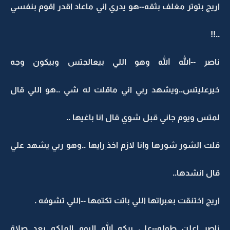
اريج بتوتر مغلف بثقه--هو يدري اني ماعاد اقدر اقوم بنفسي
..!!
ناصر --الله الله وهو اللي بيعالجتس وبيكون وجه
خيرعليتس..ويشهد ربي اني ماقلت له شي ..هو اللي قال
لمتس ويوم جاني قبل شوي قال انا باغيها ..
قلت الشور شورها وانا لازم اخذ رايها ..وهو ربي يشهد علي
قال انشدها..
اريج اختنقت بعبراتها اللي باتت تكتمها --اللي تشوفه .
ناصر اعلن طوله--على بركه الله اليوم الملكه بعد صلاة