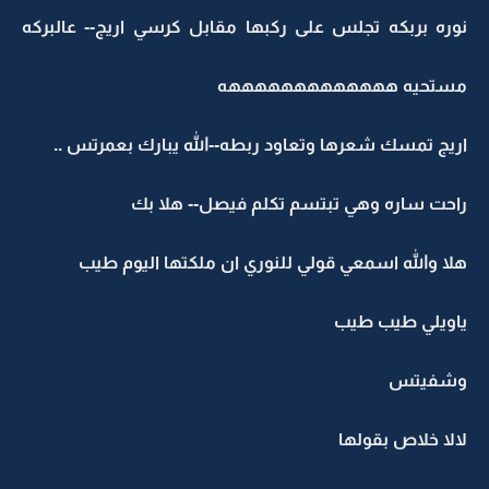
نوره بربكه تجلس على ركبها مقابل كرسي اريج-- عالبركه
مستحيه هههههههههههههه
اريج تمسك شعرها وتعاود ربطه--الله يبارك بعمرتس ..
راحت ساره وهي تبتسم تكلم فيصل-- هلا بك
هلا والله اسمعي قولي للنوري ان ملكتها اليوم طيب
ياويلي طيب طيب
وشفيتس
لالا خلاص بقولها