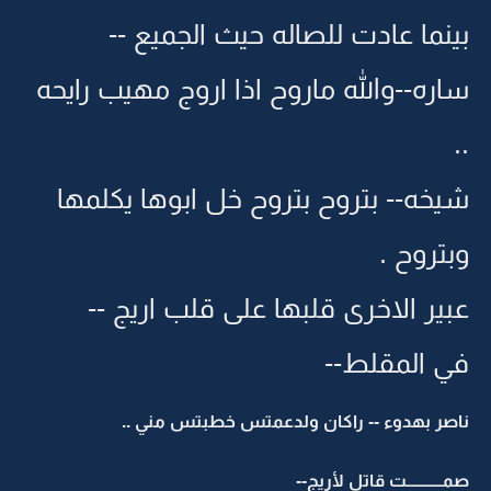
بينما عادت للصاله حيث الجميع --
ساره--والله ماروح اذا اروج مهيب رايحه
..
شيخه-- بتروح بتروح خل ابوها يكلمها
وبتروح .
عبير الاخرى قلبها على قلب اريج --
في المقلط--
ناصر بهدوء -- راكان ولدعمتس خطبتس مني ..
صمـــــــــــت قاتل لأريج--