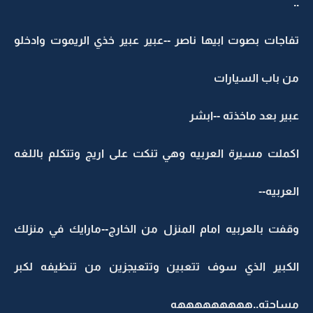
..
تفاجات بصوت ابيها ناصر --عبير عبير خذي الريموت وادخلو
من باب السيارات
عبير بعد ماخذته --ابشر
اكملت مسيرة العربيه وهي تنكت على اريج وتتكلم باللغه
العربيه--
وقفت بالعربيه امام المنزل من الخارج--مارايك في منزلك
الكبير الذي سوف تتعبين وتتعيجزين من تنظيفه لكبر
مساحته..هههههههههه