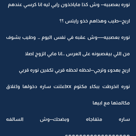
نوره بعصبيه-- وش كذا ماياخذون رايي ليه انا كرسي عندهم
اريج--طيب وهذاهم خذو رايتس ؟؟
نوره بعصبيه----وش عقبه في نفس اليوم .. وطيب بشوف
من اللي بيغصبونه على العرس ..انا مابي اتزوج اصلا
اريج بهدوء وترجي--لحظه لحظه قربي تكفين نوره قربي
نوره انخرطت ببكاء مكتوم xxاعلنت ساره دخولها واغلاق
مكالمتها مع ابيها
ساره متفاجاه وبضحك--وش السالفه
هههههههههههههههههه