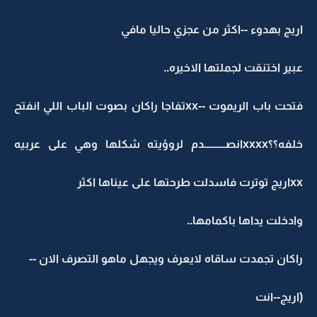
اريج بهدوء --اكثر من عجزي حاليا مافي
عبير اختنقت لجملتها الاخيره..
فتحت باب الريموت --xxتفاجا راكان بصوت الباب اللي انفتح
خلفه؟؟xxxxانصــــــــــدم لروؤيته شكلها وهي على عربيه
xxاريج توترت فاسدلت طرحتها على عيناها اكثر
وادخلت يداها باكمامها..
راكان تجمدت ساقاه لايعرف ويجهل ماهو التصرف الان --
(اريج--انت