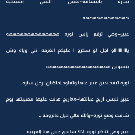
ساره بابتسامه--نفس الشي مستحيه
ههههههههههههه
عبير--وهي ترفع راس نوره ههههههههههههههه
ياااااااااااو اجل لو سكرو ا عليكم الغرفه انتي وياه وش
بتسوين هههههههههههههههههه
نوره تبعد يدين عبير عنها وتعاود احتضان ارجل ساره..
عبير تلبس اريج عبائتها--xxاريج هانت عليها مصيبتها يوم
شافت وضع نوره--والله مالي حيل عالروحه ..
عبير وهي تناظر نوره--لالا ساندي جيبي هنا العربيه