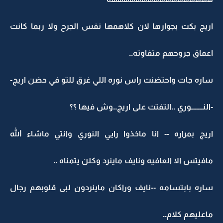
اريج بكت بجوارها لان كلاهمها نفس الجرح ولا ربما كانت
اعماق جروحهم متفاوته..
ساره جات واحتضنت راس نوره اللي غرق للتو في حضن اريج-
-النــــــــوري ..التفتت على اريج..وش فيها ؟؟
اريج بمراره -- انا ماخذوا رايي النوري وانتي ماشاء الله
مافيتس الا العافيه ونايف ماينرد وكلن يتمناه ..
ساره بابتسامه --نايف وراكان ماينردون لبى قلوبهم رجال
ماعليهم كلام..