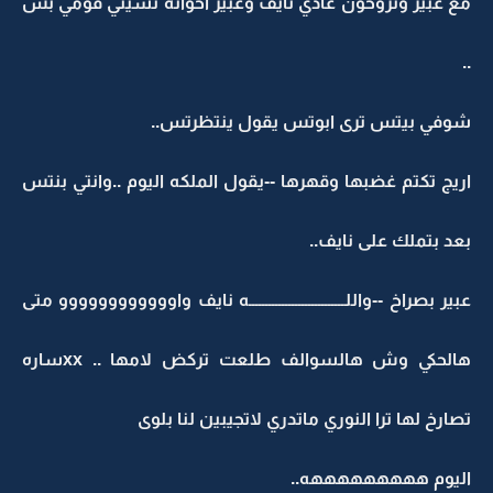
مع عبير وتروحون عادي نايف وعبير اخوانه نسيتي قومي بس
..
شوفي بيتس ترى ابوتس يقول ينتظرتس..
اريج تكتم غضبها وقهرها --يقول الملكه اليوم ..وانتي بنتس
بعد بتملك على نايف..
عبير بصراخ --واللـــــــــــــــــــــــــــــه نايف واوووووووووووو متى
هالحكي وش هالسوالف طلعت تركض لامها .. xxساره
تصارخ لها ترا النوري ماتدري لاتجيبين لنا بلوى
اليوم هههههههههه..