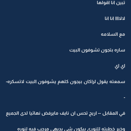
تبين انا اقولها
لالاااا انا انا
مع السلامه
ساره بتجون تشوفون البيت
اي اي
سمعته يقول لراكان بيجون كلهم يشوفون البيت لاتسكره-
-
في المقابل -- اريج تحس ان نايف مايرفض نهائيا لدى الجميع
وخبر خطبته للنوري بيكون شي بديهي مرحب فيه لنوره