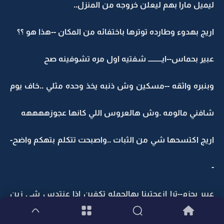
ليميل مارا بهم ليعلن خروجه من المنزل..
اريج بهدوء وطارده توترها باختفائه من المكان --هذا هو ؟؟
عبير بحماس--ايـــــــــ شفتيه اول مره تشوفينه صح
وبنبره واثقه --مسكين وش ذنبه يخذ وحده مثلي ..خاف يوم
شافني مالومه .وش هالعروس اللي كانها عجوزههههه
اريج اكتسحها شي من الثبات ..واصبحت تتكلم بتهكم واضح-
-
عبير بحزم--ترا ازعجتينا بهالجمله تكفين اذا عنتدس شي زين
قوليه ولا اسكتي ..