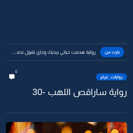
بارت من
رواية هدمت حياتي بيديك وجاي تقول ندمت -28
0
روايات_غرام
رواية ساراقص اللهب -30