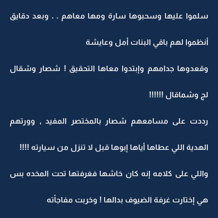
سلموا عليها وسحبوها سارة ومها معاهم . . وبعد دقايق
أنظموا لهم باقي البنات أمل وعايشة
وقعدوها جدامهم وإبتدوا معاها التحقيق ! شصار وشقال
لج وشماقال !!!!!!
رددت على مسامعهم شصار بالمختصر المفيد , وورتهم
الهدية اللي عطاها أياها إبوها قبل لا تنزل من سيارته !!!!
واللي على كلامه إنه كان خاشها فغرفتها تحت المخده بس
هي إختارت غرفة الضيوف بدالها ! وخربت مفاجأته