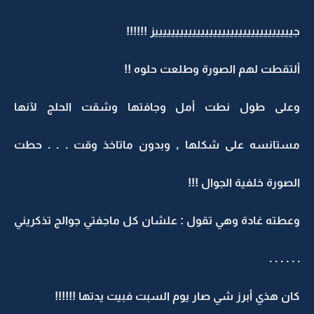
جيييييييييييييييييييييييييييييييييز !!!!!!
ألتقطت لهم الصورة وطلعت حلوه !!
وعلى طول نطت أمل وجافتها وشقت الحلج لآنها
مستانسه على شكلها , وبدون ماتاخذ وقت . . . حطت
الصورة خلفية الجوال !!!
وعطته غادة وهي تقول : علشان كل ماجفتي جوالج تذكريني
. . . . . .
كان هذي أبرز شي صار يوم السبت فبيت يدتها !!!!!!