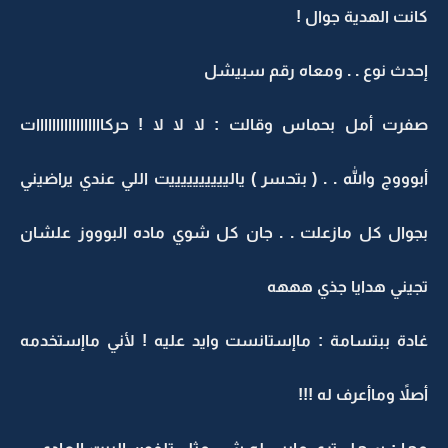
كانت الهدية جوال !
إحدث نوع . . ومعاه رقم سبيشل
صفرت أمل بحماس وقالت : لا لا لا ! حركااااااااااااااااات
أبوووج والله . . ( بتحسر ) يالييييييييييت اللي عندي يراضيني
بجوال كل مازعلت . . جان كل شوي ماده البوووز علشان
تجيني هدايا جذي هههه
غادة ببتسامة : ماإستانست وايد عليه ! لأني ماإستخدمه
أصلاً وماأعرف له !!!