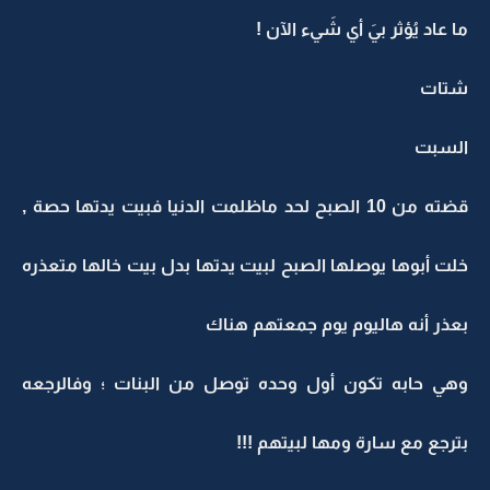
ما عاد يُؤثر بيَ أي شَيء الآن !
شتات
السبت
قضته من 10 الصبح لحد ماظلمت الدنيا فبيت يدتها حصة ,
خلت أبوها يوصلها الصبح لبيت يدتها بدل بيت خالها متعذره
بعذر أنه هاليوم يوم جمعتهم هناك
وهي حابه تكون أول وحده توصل من البنات ؛ وفالرجعه
بترجع مع سارة ومها لبيتهم !!!