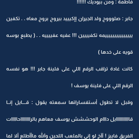
فاطمة : ومن بيوديك !!!!!!
جابر : صلوووح ولد الجيران إإكيييد بيروح بروح معاه . . تكفين
يييييييييييييييمه تكفيييين !!! عفيه عفييييه . . ( يطبع بوسه
قويه على خدها )
كانت غادة تراقب الرقم اللي على فلينة جابر !!! هو نفسه
الرقم اللي على فلينة يوسف !
وقبل لا تطول أستفساراتها سمعته يقول : قــــايل إنــا
قااااااااااايل دااام الوحششش يوسف معاهم بالرااااااااحااااات
الفريق فاييز ! آآخ لو إني بالملعب اللحين والله ماأأطلع ألا لما