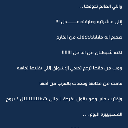
واللي العالم تجوفها . .
إنتي عاشرتيه وعارفته عـــــــــــدل !!!
صحيح إنه ملالالالالالاك من الخارج
لكنه شيطــان من الداخل !!!!!!!
ومب من حقها ترجع تصحي الإشواق اللي بقلبها تجاهه
قامت من مكانها وقعدت بالقرب من أمها
وإقترب جابر وهو يقول بفرحة : مالي شغلللللللللل ! بروح
المسييييره اليوم . . .