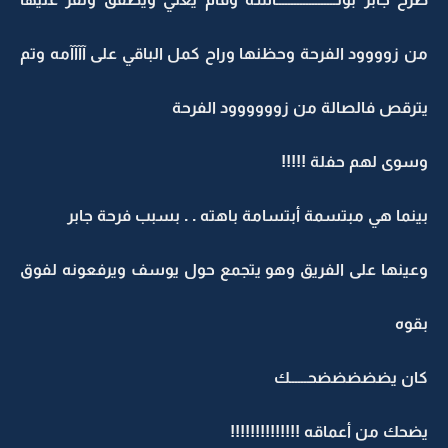
من زوووود الفرحة وحظنها وراح كمل الباقي على آآآآمه وتم
يترقص فالصالة من زوووووود الفرحة
وسوى لهم حفلة !!!!!
بينما هي مبتسمة أبتسامة باهته . . بسبب فرحة جابر
وعينها على الفريق وهو يتجمع حول يوسف ويرفعونه لفوق
بقوه
كان يضضضضضحــــــك
يضحك من أعماقه !!!!!!!!!!!!!!