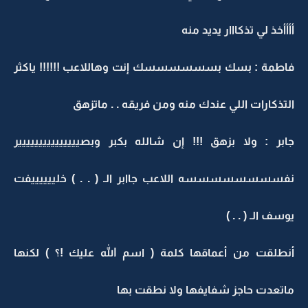
أأأأخذ لي تذكااار يديد منه
فاطمة : بسك بسسسسسسك إنت وهاللاعب !!!!!! ياكثر
التذكارات اللي عندك منه ومن فريقه . . ماتزهق
جابر : ولا بزهق !!! إن شالله بكبر وبصييييييييييييييير
نفسسسسسسسسه اللاعب جاابر الـ ( . . ) خلييييييفت
يوسف الـ ( . . )
أنطلقت من أعماقها كلمة ( اسم الله عليك !؟ ) لكنها
ماتعدت حاجز شفايفها ولا نطقت بها