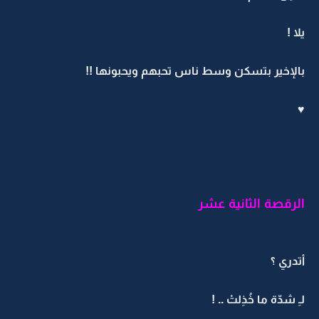
يلا !
بالإخير بتسكن وسط ناس تحبهم ويحبونها !!
♥
الرقصة الثانية عشر
أتدري ؟
لـِ شدّة ما خُذِلتْ .. !