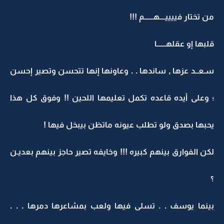
من تختار فييييــــهــــــم !!!
قلبها إو عقلهــــــا
سـعــد عزها , ساندها . . وعاونها إنها تتحسن وتصير إحسن
؛ وعلى أيده قاعده تكمل تعليمها اللحين !! وفوق كل هذا
يحبها بصدق ولو تطلب عيونه ماتظن بيبخل فيها !
لكن الفوارق بينهم كبيره !!! وخايفه تصير حاجز بينهم بعديـن
؟
بينما يوسف . . تسلى فيها ولعب بمشاعرها دمرها . . .