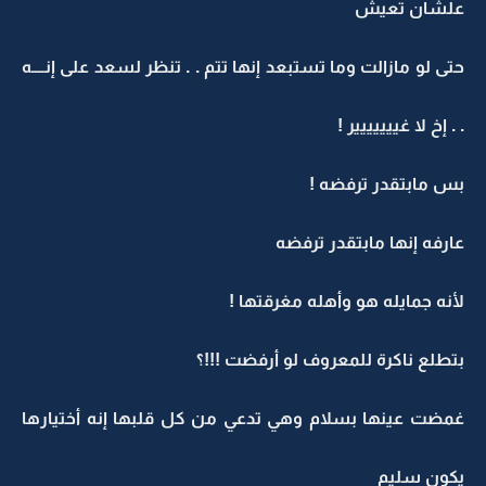
علشان تعيش
حتى لو مازالت وما تستبعد إنها تتم . . تنظر لسعد على إنــــه
. . إخ لا غييييييير !
بس مابتقدر ترفضه !
عارفه إنها مابتقدر ترفضه
لأنه جمايله هو وأهله مغرقتها !
بتطلع ناكرة للمعروف لو أرفضت !!!؟
غمضت عينها بسلام وهي تدعي من كل قلبها إنه أختيارها
يكون سليم