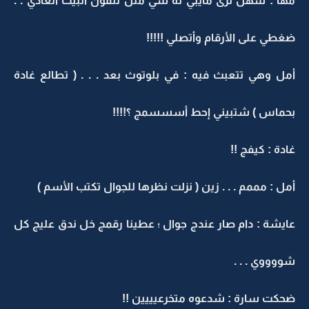
مها : سهل ترى مايبي له شي مثل تلفون البيت العادي . .
ضغطي على الأرقام وأتصلي !!!!!
أمل وهي تتعبث فيه : في بلوتوث بعد . . . ( تطالع غادة
بحماس ) شتبيني إحط أسسسمج ؟!!!!
غادة : كيفج !!
أمل : مممم . . . زين ( نزلت نظرها للجوال تكتب الأسم )
عايشة : دام صار عندج جوال ؛ عطينا رقمج خل ندق عليج كل
شووووي . . .
ضحكت سارة : شدعوه متخرعيييين !!