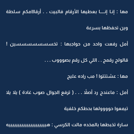
مها : إنـا إنـــــا بعطيها الأرقام فالبيت . . أرقااامكم سلطة
وين تحفظها بسرعة
أمل رفعت واحد من حواجبها : تخسسسسسسسين !
قالولج رقمج . . اللي كل رقم بصوووب . . .
مها : عشتتتوا ! مب راده عليج
أمل : ماعندج رد أصلاً . . . ( ترفع الجوال صوب غادة ) يلا يلا
تيمعوا حوووولها بحطكم خلفية
سارة تخبطها بالمخده مالت الكرسي : هيييييييييييييييييييييه