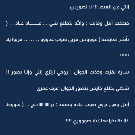
إنتي عن العبط !!! لا تصوريـن
ضحكت آمل وقالت : والله بتطلع شي . . عــــــــــاد عــاد . . (
تأشر لعايشة ) عوووش قربي صوب غدووو . . . . . . . قربوا يلا
!!!!!!
سارة نقزت وخذت الجوال : روحي أرتزي إنتي وإنـا بصور !!
شكلي يطلع خايس بتصور الجوال اعرف عمري
أمل وهي تروح صوب غادة وتقعد : برااااااااااحتج . . ( تحووط
غااادة بذراعها ) يلا صوووري !!!!