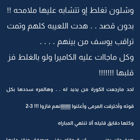
وشلون تغلط إو تتشابه عليها ملامحه !!
بدون قصد . . هدت اللعيبه كلهم وتمت
تراقب يوسف من بينهم . . . .
وكل ماجاات عليه الكاميرا ولو بالغلط فز
قلبها !!!!!!!
لحد مارجعت الكورة من يديد له . . وهالمره سددها بكل
قوته وأخترقت المرمى وأعلنوا إإإإإإإإنهم فازوا !!! 3-2
وكلها دقايق قليله ألا تنتهي المباراه
صرخ جابر بونــــــــــــــــــــاسة وقام يغني ويصفق ونقز عليها