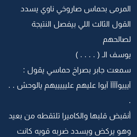
المرمى بحماس صاروخي ناوي يسدد
القول الثالث اللي بيفصل النتيجة
لصالحهم
يوسف الـ ( . . . . )
سمعت جابر بصراخ حماسي يقول :
آيييوآآآآ آيوا عليهم عليييييهم يالوحش . .
.
أنقبض قلبها والكاميرا تلتقطه من بعيد
وهو يركض ويسدد ضربه قويه كانت