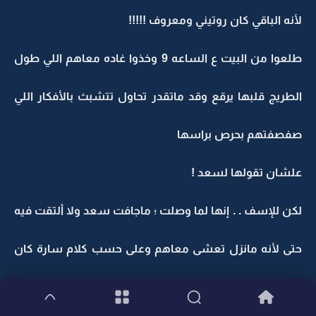
لأنه الباقي كان روتيني ومعروف !!!!!
طلعوا من البيت ع الساعه 9 وخذوا غاده معاهم اللي طول
الطريج قلبها يرقع وقد ماتقدر تحاول تتشبث بالأفكار اللي
صفصفتهم بحرص براسها
علشان تقولها لسعد !
لكن للإسف . . إنها لما وصلت ؛ ماجافت سعد ولا ألتقت فيه
حتى لأنه مانزل تعشى معاهم وعلى حسب كلام سارة كان
نـايم بعد دواااام أبتدى الظهر وإنتهى من شوي