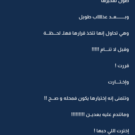
طّول تفكيرها
وبـــــــــعــد عذااااب طويل
وهي تحاول إنها تتخذ قرارها فهلـ لحـــظـــة
وقبل لا تنــــام !!!!!
قررت !
وإخـتــــارت
وتتمنى إنه إختيارها يكون فمحله و صـــح !!
وماتندم عليه بعديــن !!!!!!!!!
إخترت اللي حبها !