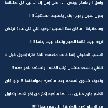
وافق ! ومافكر يرفض . . . على إمل إنه لا لبى كل طلباتها
بدون سين وجيم ؛ يقدر يكسبها مستقبلاً !!!!
وفالحقيقة , ماكان هذا السبب الوحيد اللي خلى غادة ترفض
تروح لبيت خالها الصبح وتبدله ببيت يدتها !!!!
السبب الحقيقي إنها كانت متعمده تاخذ فترة إطول قبل لا
تلتقي بـ سعد علشان ترتب الكلام , وتستعد للمواجهه !!!
وتعرف شلون تفهمه بعد ماتصرح بموافقتها !! ولو كان
الكلام جارح حبتين . . . أنها ماتحبه إكثر من إخو لكنها بتحاول
مع الإيـــام تحبه بالطريقة اللي هو يبيها !!!!!!!