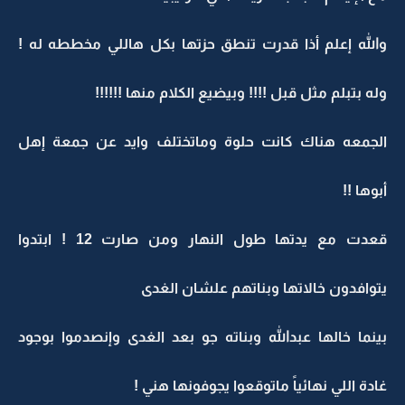
والله إعلم أذا قدرت تنطق حزتها بكل هاللي مخططه له !
وله بتبلم مثل قبل !!!! وبيضيع الكلام منها !!!!!!
الجمعه هناك كانت حلوة وماتختلف وايد عن جمعة إهل
أبوها !!
قعدت مع يدتها طول النهار ومن صارت 12 ! ابتدوا
يتوافدون خالاتها وبناتهم علشان الغدى
بينما خالها عبدالله وبناته جو بعد الغدى وإنصدموا بوجود
غادة اللي نهائياً ماتوقعوا يجوفونها هني !