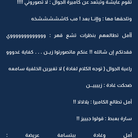
تقوم عايشة وتبتعد عن كاميرة الجوال : لا تصوروني !!!!
وتلحقها مها : وإإنــا بعد ! مب كاشششششخه
أأمل تطالعهم بنظرات تشع قهر : وووووووووووووي
فقدتكم إن شالله !! عنكم ماتصورتوا زيــن . . . كفاية غدووو
راعية الجوال ( توجه الكلام لغادة ) لا تغيرين الخلفية سامعه
ضحكت غادة : زييييـــن
أمل تطالع الكاميرا : يلالالا !!
سارة بعبط : قولوا جيييز !!
أمل وغادة ببتسامة عريضة :