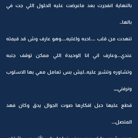
بالنهاية انفجرت بعد ماعرضت عليه الحلول اللي جت في
بالها..
تنهدت من قلب ....احبه واغليه....وهو عارف وش قد قيمته
عندي...وعارف اني انا الوحيدة اللي ممكن توقف جنبه
وتشاوره وتشير عليه..ليش بس تعامل معي بها الاسلوب
ونرفني,,,
قطع عليها حبل افكارها صوت الجوال يدق وكان فهد
المتصل...