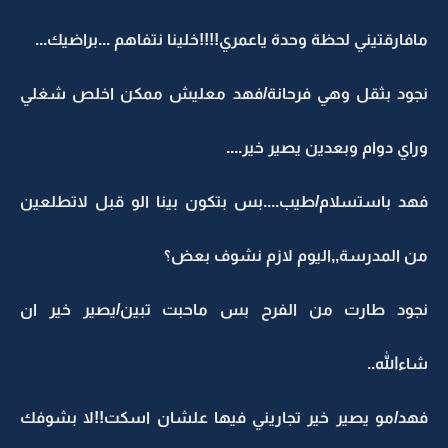
مافارقتيني لحظة وحدة ياعمري!!!!خلينا نتفاهم ...براضيك...
نجود بثقل وهي فرحانة/فهد معليش ممكن اخلص شغلي
وراي دوام وبعدين يصير خير....
فهد باستسلام/طيب....بس بتكون بينا الو قبل لاتطلعين
من المدرسة,,اليوم لازم نشوف بعض؟
نجود طارت من الفرح بس ماحبت تبين/يصير خير ان
شاءالله..
فهد/مو يصير خير تجاريني فيها علشان اسكت!!لا بشوفك