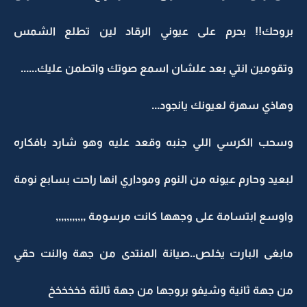
بروحك!! بحرم على عيوني الرقاد لين تطلع الشمس
وتقومين انتي بعد علشان اسمع صوتك واتطمن عليك......
وهاذي سهرة لعيونك يانجود...
وسحب الكرسي اللي جنبه وقعد عليه وهو شارد بافكاره
لبعيد وحارم عيونه من النوم وموداري انها راحت بسابع نومة
واوسع ابتسامة على وجهها كانت مرسومة ,,,,,,,,,,,
مابغى البارت يخلص..صيانة المنتدى من جهة والنت حقي
من جهة ثانية وشيفو بروجها من جهة ثالثة خخخخخخ