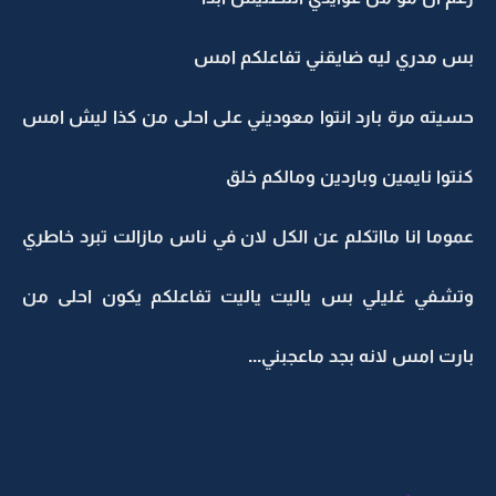
بس مدري ليه ضايقني تفاعلكم امس
حسيته مرة بارد انتوا معوديني على احلى من كذا ليش امس
كنتوا نايمين وباردين ومالكم خلق
عموما انا مااتكلم عن الكل لان في ناس مازالت تبرد خاطري
وتشفي غليلي بس ياليت ياليت تفاعلكم يكون احلى من
بارت امس لانه بجد ماعجبني...