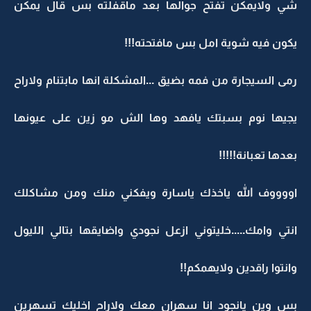
شي ولايمكن تفتح جوالها بعد ماقفلته بس قال يمكن
يكون فيه شوية امل بس مافتحته!!!
رمى السيجارة من فمه بضيق ...المشكلة انها مابتنام ولاراح
يجيها نوم بسبتك يافهد وها الش مو زين على عيونها
بعدها تعبانة!!!!!
اووووف الله ياخذك ياسارة ويفكني منك ومن مشاكلك
انتي وامك.....خليتوني ازعل نجودي واضايقها بتالي الليول
وانتوا راقدين ولايهمكم!!
بس وين يانجود انا سهران معك ولاراح اخليك تسهرين