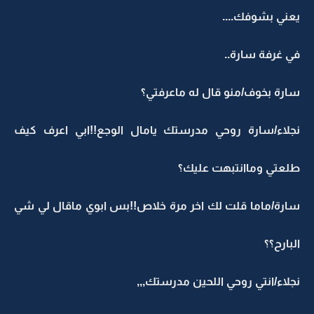
يعني بشوفك....
في غرفة سارة..
سارة بخوف/منو قال له ماعرفتي؟
نجلاء/سارة روحي مدرستك يامال الوجع!!ابي اعرف كيف
طلعتي وماانتبهت عليك؟
سارة/ماما قلت لك اخر مرة خلاص!!بس ابوي ماقال لي شي
البارح؟؟
نجلاء/انتي روحي اللحين مدرستك,,,