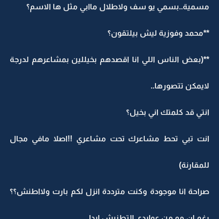
مسمية..بسمي يو سف ولاطلال ماابي مثل ها الاسم؟
**محمد وفوزية ليش بيلتقون؟
**(بعض الناس اللي انا اقصدهم بخيللين بمشاعرهم لدرجة
لايمكن تتصورها..
انتي قد كلمتك اني بخيل؟
انت تبي تحط مشاعرك تحت مشاعري !!اصلا مافي مجال
للمقارنة)
صراحة انا موجودة وكنت مترددة انزل لكم بارت ولااطنش؟؟
رغم ان مو من عوايدي التطنيش ابدا