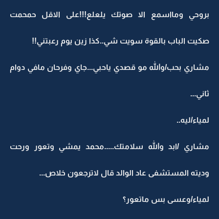
بروحي ومااسمع الا صوتك يلعلع!!!على الاقل حمحمت
صكيت الباب بالقوة سويت شي..كذا زين يوم رعبتني!!
مشاري بحب/والله مو قصدي ياحبي...جاي وفرحان مافي دوام
ثاني...
لمياء/ليه..
مشاري /ابد والله سلامتك.....محمد يمشي وتعور ورحت
وديته المستشفى عاد الوالد قال لاترجعون خلاص...
لمياء/وعسى بس ماتعور؟