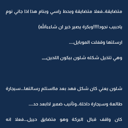
متضايقة..فعلا متضايقة وبحط راسي وبنام هذا اذا جاني نوم
ياحبيب نجود!!!!وبكرة يصير خير ان شاءءالله)
ارسلتها وقفلت الموبايل....
وهي تتخيل شكله شلون بيكون اللحين,,,,
شلون يعني كان شكل فهد بعد مااستلم رسالتها...سيجارة
طالعة وسيجارة داخلة..وتاْنيب ضمير لاابعد حد....
كان واقف قبال البركة وهو متضايق حييل...فعلا انه