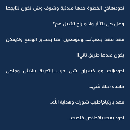
نجود/هاذي الخطوة خذها مبدئية وشوف وش تكون نتايجها
وهل هي بتتاْثر ولا ماراح تشيل هم؟
فهد تنهد بتعب/......وتتوقعين انها بتساير الوضع ولايمكن
يكون عندها طريق ثاني!!
نجود/انت مو خسران شي جرب...التجربة ببلاش وماهي
ماخذة منك شي...
فهد بارتياح/طيب شورك وهداية الله..
نجود بعصبية/خلاص خلصت...