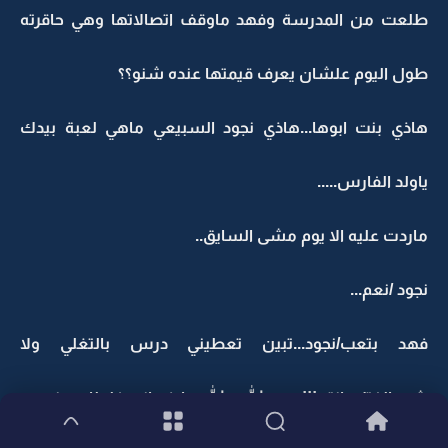
طلعت من المدرسة وفهد ماوقف اتصالاتها وهي حاقرته
طول اليوم علشان يعرف قيمتها عنده شنو؟؟
هاذي بنت ابوها...هاذي نجود السبيعي ماهي لعبة بيدك
ياولد الفارس.....
ماردت عليه الا يوم مشى السايق..
نجود /نعم...
فهد بتعب/نجود...تبين تعطيني درس بالتغلي ولا
شسالفتك انتي!!!يبى والله والله عارف اني غلطان وندمت