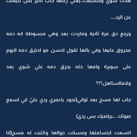
هدت شوي وابتسمت..يعني زعلها جاب تاْثير بس تثيقلت
عن الرد....
ورجع دق مرة ثانية وماردت بعد وهي مبسوطة انه دمه
محروق عليها وفي بالها تقول احسن مو احترق دمه اليوم
على سويرة وامها خله يحرق دمه علي شوي بعد
ولامااستاهل؟؟؟
جاب لها مسج بعد ثواني(نجود ياعمري ردي عليّ ابي اسمع
صوتك ...براضيك بس ردي)
اتسعت ابتسامتها ومسكت جوالها وكتبت له مسج(انا