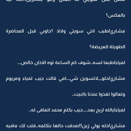
بالعكس؟
مشاري/طيب انتي سويتي ولالا ؟جاوبي قبل المحاضرة
الطويلة العريضة؟
لمياء/طبعا لسه..شوف كم الساعة توه الاذان خالص...
مشاري/حلو,,,لاتسوين شي...امي قالت جيب لمياء ومريوم
وتعالوا تغذوا عندنا بالبيت..
لمياء/يالله اريح بعد....جيب بكلم محمد اتعافى له..
مشاري/خله يولي زين!!صدقت حالها بتكلمه..قلت لك مافيه