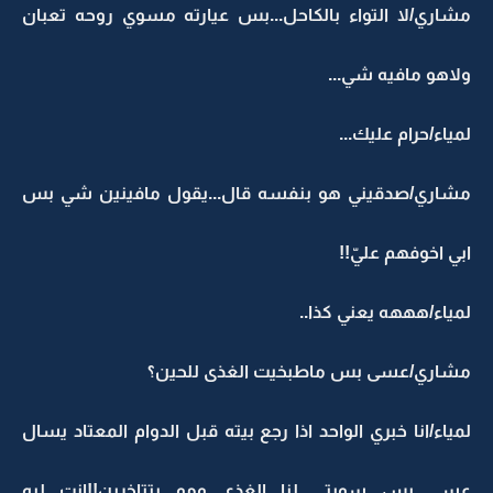
مشاري/لا التواء بالكاحل...بس عيارته مسوي روحه تعبان
ولاهو مافيه شي...
لمياء/حرام عليك...
مشاري/صدقيني هو بنفسه قال...يقول مافينين شي بس
ابي اخوفهم عليّ!!
لمياء/هههه يعني كذا..
مشاري/عسى بس ماطبخيت الغذى للحين؟
لمياء/انا خبري الواحد اذا رجع بيته قبل الدوام المعتاد يسال
عسى بس سويتي لنا الغذى ومو بتتاخرين!!انت ليه