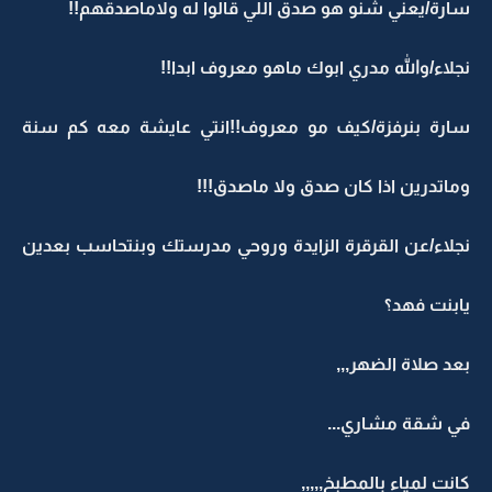
سارة/يعني شنو هو صدق اللي قالوا له ولاماصدقهم!!
نجلاء/والله مدري ابوك ماهو معروف ابدا!!
سارة بنرفزة/كيف مو معروف!!انتي عايشة معه كم سنة
وماتدرين اذا كان صدق ولا ماصدق!!!
نجلاء/عن القرقرة الزايدة وروحي مدرستك وبنتحاسب بعدين
يابنت فهد؟
بعد صلاة الضهر,,,
في شقة مشاري...
كانت لمياء بالمطبخ,,,,,