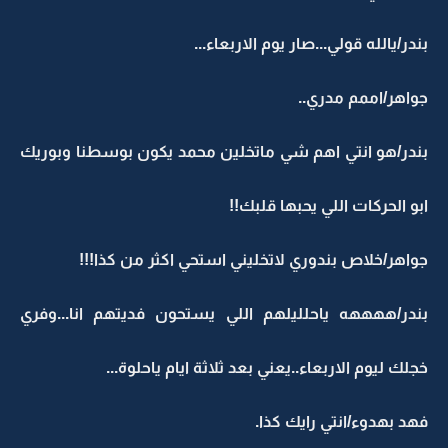
بندر/يالله قولي...صار يوم الاربعاء...
جواهر/اممم مدري..
بندر/هو انتي اهم شي ماتخلين محمد يكون بوسطنا وبوريك
ابو الحركات اللي يحبها قلبك!!
جواهر/خلاص بندوري لاتخليني استحي اكثر من كذا!!!
بندر/ههههه ياحلليلهم اللي يستحون فديتهم انا...وفري
خجلك ليوم الاربعاء..يعني بعد ثلاثة ايام ياحلوة...
فهد بهدوء/انتي رايك كذا.