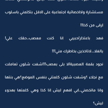
مستشارة ولااخصائية اجتماعية على الاقل بتكلمني باسلوب
ارقى من كذا!!
فهد باعتذار/حبيبي انا كنت معصب..حقك علي!
يالغلا...لاتاخذين بخاطرك مني!!!
نجود بقمة العصبية/لا بلى بعصب!!!شفت شلون تعاملت
مع نجلاء ؟وشفت شلون كلمتني بنفس الموضع؟هي بنتها
وانا ماتخصني..ابي افهم ليش انا كذا وهي كلمتها بهدوء
ليش؟