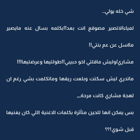
شي خله يولي..
لمياء/لاتصير مصوقع انت بعد!!بكلمه بسال عنه مايصير
مااسل عن عم بنتي!!
مشاري/وليش ماقلتي اخو حبيبي!!طولتيها وعرضتيها!!!
ماتدري ليش سكتت وبلعت ريقها وماتكلمت بشي رغم ان
لهجة مشاري كانت مرحة,,,
بس يمكن انها للحين متاْثرة بكلمات الاغنية اللي كان يغنيها
قبل شوي؟؟؟