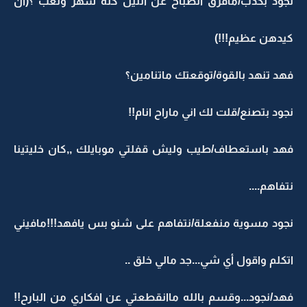
نجود بكذب/مافرق الصباح عن الليل كله سهر وتعب ؟(ان
كيدهن عظيم!!!)
فهد تنهد بالقوة/توقعتك ماتنامين؟
نجود بتصنع/قلت لك اني ماراح انام!!
فهد باستعطاف/طيب وليش قفلتي موبايلك ,,كان خليتينا
نتفاهم....
نجود مسوية منفعلة/نتفاهم على شنو بس يافهد!!!مافيني
اتكلم واقول أي شي...جد مالي خلق ..
فهد/نجود...وقسم بالله ماانقطعتي عن افكاري من البارح!!