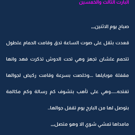
البارت الثالث والخمسين
صباح يوم الاثنين,,,
قعدت بثقل على صوت الساعة تدق وقامت الحمام علطول
تتحمم علشان تجهز وهي تحت الدوش تذكرت فهد وانها
مقفلة موبايلها ...وخلصت بسرعة وقامت ركيض لجوالها
تفتحه.....وهي على تاْهب بتشوف كم رسالة وكم مكالمة
بتوصل لها من البارح يوم تقفل جوالها..
مامداها تمشي شوي الا وهو متصل,,,