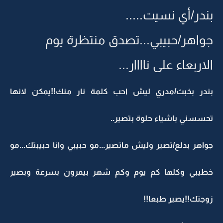
بندر/أي نسيت.....
جواهر/حبيبي...تصدق منتظرة يوم
الاربعاء على ناااار...
بندر بخبث/مدري ليش احب كلمة نار منك!!يمكن لانها
تحسسني باشياء حلوة بتصير..
جواهر بدلع/تصير وليش ماتصير...مو حبيبي وانا حبيبتك...مو
خطيبي وكلها كم يوم وكم شهر بيمرون بسرعة وبصير
زوجتك!!يصير طبعا!!