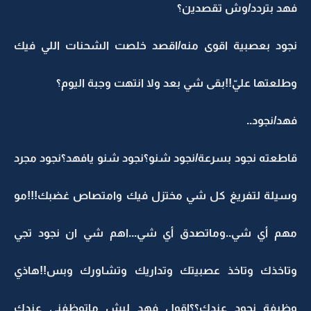
فهد بتردد/وش تقصدين؟
نجود بعصبية اقوى منه/اقصد خلصت الشحنات اللي فيك
وطلعتها عليّ!!بقى شي بعد ولا انتهت وجبة اليوم؟
فهد/نجود..
قاطعته نجود بسرعة/نجود شنو؟نجود شنو يافهد؟نجود مجرد
وسيلة لتفريغ كل شي مختزل فيك وامتصاص غضبك!!!مو
مهم أي شي..وماتصدق أي شي...اهم شي ان نجود تجي
وتاخذك وتاخذ عصبيتك وتداريك وتشاورك وبس!!هاذي
وظيفة نجود عندك؟؟اقول فهد ليش ماتوظفني عندك