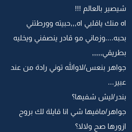
شيصير بالعالم !!!
اه منك ياقلبي اه,,,حبيته وورطتني
بحبه....وزماني مو قادر ينصفني ويخليه
بطريقي,,,,,
جواهر بنعس/لاوالله توني رادة من عند
عبير...
بندر/ليش شفيها؟
جواهر/مافيها شي انا قايلة لك بروح
ازورها صح ولالا؟