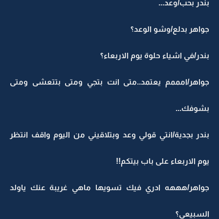
بندر بحب/وعد...
جواهر بدلع/وشو الوعد؟
بندر/في اشياء حلوة يوم الاربعاء؟
جواهر/امممم يعتمد..متى انت بتجي ومتى بتتعشى ومتى
بشوفك...
بندر بجدية/انتي قولي وعد وبتلاقيني من اليوم واقف انتظر
يوم الاربعاء على باب بيتكم!!
جواهر/هههه ادري فيك تسويها ماهي غريبة عنك ياولد
السبيعي؟