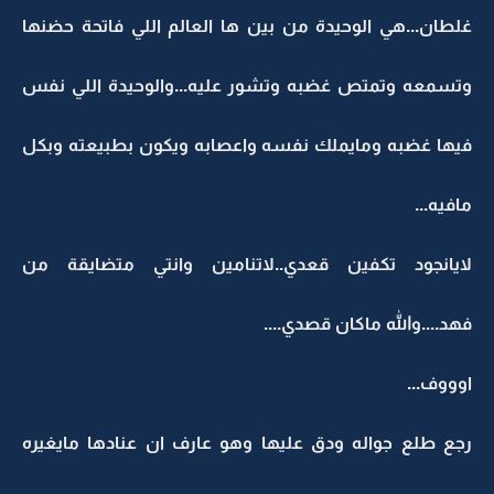
غلطان...هي الوحيدة من بين ها العالم اللي فاتحة حضنها
وتسمعه وتمتص غضبه وتشور عليه...والوحيدة اللي نفس
فيها غضبه ومايملك نفسه واعصابه ويكون بطبيعته وبكل
مافيه...
لايانجود تكفين قعدي..لاتنامين وانتي متضايقة من
فهد....والله ماكان قصدي....
اوووف...
رجع طلع جواله ودق عليها وهو عارف ان عنادها مايغيره