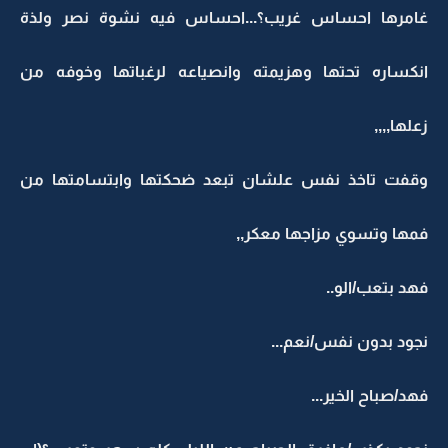
غامرها احساس غريب؟...احساس فيه نشوة نصر ولذة
انكساره تحتها وهزيمته وانصياعه لرغباتها وخوفه من
زعلها,,,,
وقفت تاخذ نفس علشان تبعد ضحكتها وابتسامتها من
فمها وتسوي مزاجها معكر,,
فهد بتعب/الو..
نجود بدون نفس/نعم...
فهد/صباح الخير...