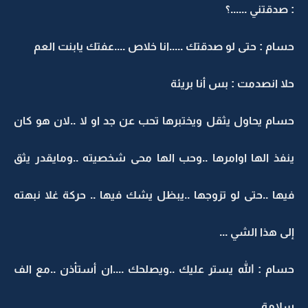
: صدقتني ......؟
حسام : حتى لو صدقتك .....انا خلاص ....عفتك يابنت العم
حلا انصدمت : بس أنا بريئة
حسام يحاول يثقل ويختبرها تحب عن جد او لا ..لان هو كان
ينفذ الها اوامرها ..وحب الها محى شخصيته ..ومايقدر يثق
فيها ..حتى لو تزوجها ..يبظل يشك فيها .. حركة غلا نبهته
إلى هذا الشي ...
حسام : الله يستر عليك ..ويصلحك ....ان أستأذن ..مع الف
سلامة