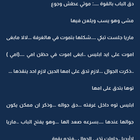
دق الباب بالقوة ....: موتي عطش وجوع
مشى وهو يسب ويلعن فيها
ماريا جلست تبكي ....شكلها بتموت في هالغرفة ...لالا مابغى
اموت على ايد ابليس ..ابغى اموت في حظن امي ....(امي )
..ذكرت الجوال ...لازم تدق على امها الحين لازم احد ينقذها ...
توها بتدق على امها
ابليس توه داخل غرفته ...دق جواله ...وذكر ان ممكن يكون
جوالها عندها ....بسرعه صعد الها ...وهو يفتح الباب ..ماريا
لاأرديا ..حاولت تخبي الجوال ..فتحه بقوة