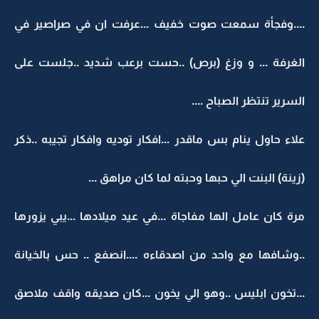
....وفجأة سمعت صوت خفيف ...عرفت ان في صراصير في
الغرفة ... و وزغ (برص) ..حست برعب شديد ..جلست على
السرير تنتظر الصباح ....
علاء حاول ينام بس ماقدر ...افكار توديه وافكار تجيبه ..ذكر
(زينة) البنت الي حبها وحبته لما كان مراهق ...
مرة كان عامل الها مفاجاة ...في عيد ميلادها ...يبي يزورها
..وشافها مع واحد من اصدقاءه ....انصفع .. حس بالخيانة
...تخون ابليس ..وهو الي يخون ...كان صديقه واقف ملاصق