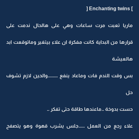
] Enchanting twins [
ماريا تعبت مرت ساعات وهي على هالحال ندمت على
قرارها من البداية كانت مفكرة ان علاء بيتغير وماتوقعت ابد
هالعيشة
بس وقت الندم فات وماعاد ينفع ........والحين لازم تشوف
حل
حست بدوخة ..ماعندها طاقة حتى تفكر ..
علاء رجع من العمل .....جلس يشرب قهوة وهو يتصفح