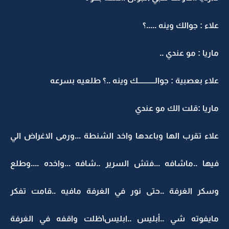
علاء : جوالك وينه .....؟
ماريا : مو عندي ..
علاء بعصبية : جوالـــــــــــك وينه ..؟ طلعيه بسرعه
ماريا :قلت الك مو عندي
علاء تقرب الها وباعدها واخد الشنطة ...ورمى الاغراض الي
فيها ..ماشافه ...فتش السرير ..شافه ...واخده ....وطلع
وسكر الغرفة ..حتى نور في الغرفة مافيه ..قامت تفكر
مايفوته شي ..أبليس ..ابليس\ظلت واقفه في الغرفة