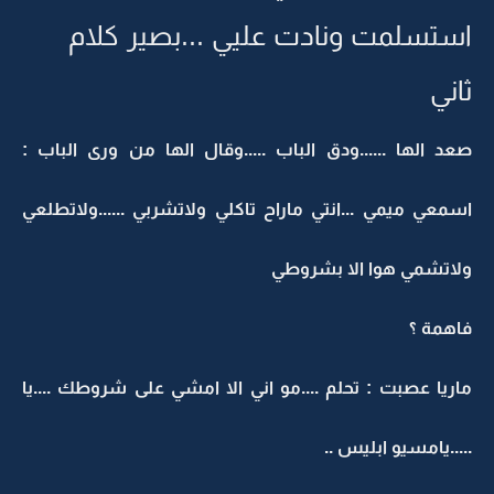
استسلمت ونادت عليي ...بصير كلام
ثاني
صعد الها ......ودق الباب .....وقال الها من ورى الباب :
اسمعي ميمي ...انتي ماراح تاكلي ولاتشربي ......ولاتطلعي
ولاتشمي هوا الا بشروطي
فاهمة ؟
ماريا عصبت : تحلم ....مو اني الا امشي على شروطك ....يا
.....يامسيو ابليس ..