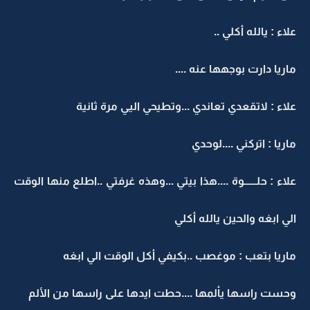
علاء : يالله أكلي ..
ماريا دارت بوجهها عنه ....
علاء : لاتقعدي تعاندي ...وتطيحي اليي مرة ثانية
ماريا : اتركني ....لوحدي
علاء : حلــــــوة ....هذا بيتي ...وهذه غرفتي ..اطلع منها الوقت
الي ابغه والحين يالله أكلي
ماريا بتعب : موغصب ..بكيفي أكل الوقت الي ابغه
وحست راسها يألمها ....حطت ايدها على راسها من الألم