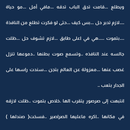
ويطلع ...قامت تدق الباب تدقه ...مافي أمل ...مو حياة
....لازم تدبر حل ...بس كيف ...حتى لو فكرت تطلع من النافذة
....بتموت .....هي في اعلى طابق ...لازم تشوف حل ...ظلت
جالسه عند النافذه ..وتسمع صوت بطنها ..دموعها تنزل
غصب عنها ...معزولة عن العالم بتجن ...سندت راسها على
الجدار بتعب ..
انتبهت إلى صرصور يتقرب الها .خلاص بتموت ..ظلت لازقه
في مكانها ..اكره ماعليها الصراصير ..فسخت( صندلها )