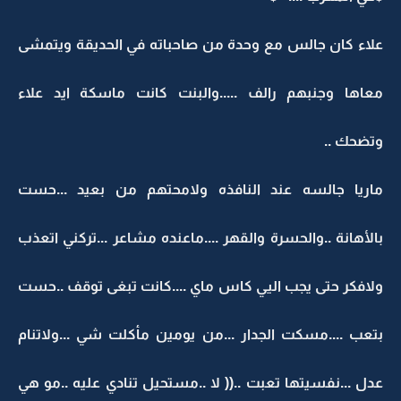
علاء كان جالس مع وحدة من صاحباته في الحديقة ويتمشى
معاها وجنبهم رالف .....والبنت كانت ماسكة ايد علاء
وتضحك ..
ماريا جالسه عند النافذه ولامحتهم من بعيد ...حست
بالأهانة ..والحسرة والقهر ....ماعنده مشاعر ...تركني اتعذب
ولافكر حتى يجب اليي كاس ماي ....كانت تبغى توقف ..حست
بتعب ....مسكت الجدار ...من يومين مأكلت شي ...ولاتنام
عدل ...نفسيتها تعبت ..(( لا ..مستحيل تنادي عليه ..مو هي