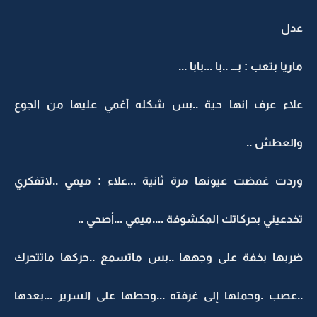
عدل
ماريا بتعب : بـــ ..با ...بابا ...
علاء عرف انها حية ..بس شكله أغمي عليها من الجوع
والعطش ..
وردت غمضت عيونها مرة ثانية ...علاء : ميمي ..لاتفكري
تخدعيني بحركاتك المكشوفة ....ميمي ...أصحي ..
ضربها بخفة على وجهها ..بس ماتسمع ..حركها ماتتحرك
..عصب .وحملها إلى غرفته ...وحطها على السرير ...بعدها