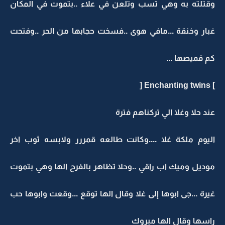
وقتلته به وهي تسب وتلعن في علاء ..بتموت في المكان
غبار وخنقة ...مافي هوى ..فسخت حجابها من الحر ..وفتحت
كم قميصها ...
] Enchanting twins [
عند حلا وغلا الي تركناهم فترة
اليوم ملكة غلا ....وكانت طالعه قمررر ولابسه ثوب اخر
موديل وميك اب راقي ..وحلا تظاهر بالفرح الها وهي بتموت
غيرة ...جى ابوها إلى غلا وقال الها توقع ...وقعت وابوها حب
راسها وقال الها مبروك