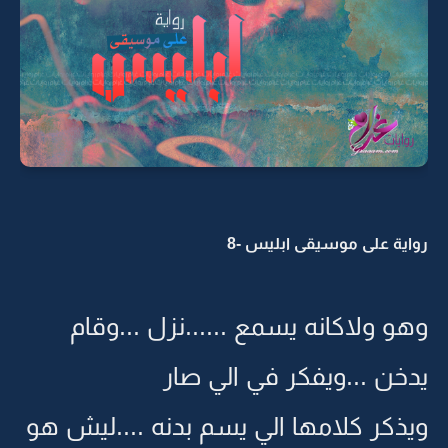
رواية على موسيقى ابليس -8
وهو ولاكانه يسمع ......نزل ...وقام
يدخن ...ويفكر في الي صار
ويذكر كلامها الي يسم بدنه ....ليش هو