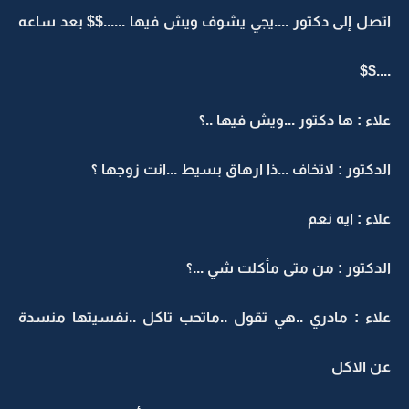
اتصل إلى دكتور ....يجي يشوف ويش فيها ......$$ بعد ساعه
....$$
علاء : ها دكتور ...ويش فيها ..؟
الدكتور : لاتخاف ...ذا ارهاق بسيط ...انت زوجها ؟
علاء : ايه نعم
الدكتور : من متى مأكلت شي ...؟
علاء : مادري ..هي تقول ..ماتحب تاكل ..نفسيتها منسدة
عن الاكل