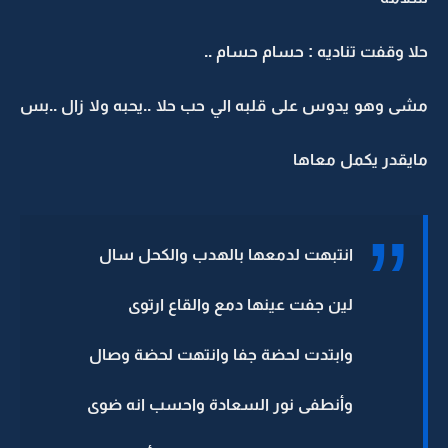
حلا وقفت تناديه : حسام حسام ..
مشى وهو يدوس على قلبه الي حب حلا ..يحبه ولا زال ..بس
مايقدر يكمل معاها
انتبهت لدمعها بالهدب والكحل سال
لين جفت عينها دمع والقاع ارتوى
وابتدت لحضة جفا وانتهت لحضة وصال
وأنطفى نور السعادة واحسب انه ضوى