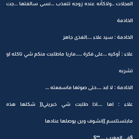
المجلات ..ولاكأنه عنده زوجه تتعذب ...نسى سالفتها ...جت
الخادمة
الخادمة : سيد علاء ....الغذى جاهز
علاء : أوكيه ...على فكرة .....ماريا ماطلبت منكم شي تاكله او
تشربه
الخادمة : لا ابد ....حتى صوتها ماسمعته ...
علاء : اها ....اذا طلبت شي خبريني(( شكلها هذه
مابتستلسم ))نشوف وين يوصلها عنادها
$في المغرب ....**$