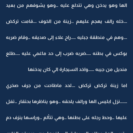
الها وهو يدخن وهي تتدلع عليه ..وهو يشوفهم من بعيد
...خله رالف يهجم عليهم ..زينة من الخوف ...قامت تركض
...وهم في منطقة جبليه ....راح علاء إلى صديقه ..وقام ضربه
بوكس في بطنه ....ضربه ضرب إلى حد ماغمي عليه ....طلع
منديل من جيبه .....واخد السيجارة الي كان يدخنها
اما زينة تركض تركض ...لحد ماطاحت من جرف صخري
......نزل ابليس الها ورالف يلحقه ..وهو يناظرها بحتقار ..تفل
عليها ..وحط رجله على بطنها ..وهي تتألم ..وراسها ينزف دم