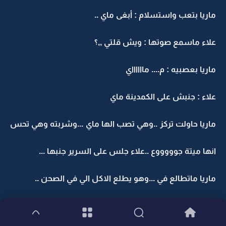
ماريا بتعب واستسلام : أبغى ماي ..
علاء ماسمع صوتها : ويش قلتي ,,؟
ماريا بعصبيه : م.... مااااااي
علاء : جنبش على الكمدينة ماي
ماريا حاولت تركز ..وهي تصب الها ماي ...وشربته وهي تحس
انها ميتة جوووووع ..علاء جلس على السرير جنبها ...
ماريا ماتطالع في ...وهو يطلع الاكل الي في الصحن ..
علاء : يالله أكلي