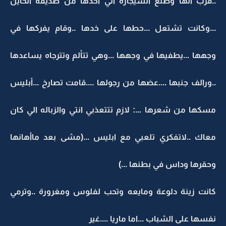
..قرب الها وطلع السيجارة الي اخدها من صديقه الخاين
...وكانت تشتعل ...حطها على خدها ..وقام يفركها في
وجهها ...يطفيها في وجهها ...وهي تتألم وتترجاه يساعدها
..ورالف جنبها ....عضها من رجولها ....قامت تصارخ ...أبليس
مسكها من شعرها ...: لازم تتتعذبي انتي والزباله الي كان
معاك ..لاتفكري تلعبي مع ابليس ...(مشى بعد ماأهانها
وحقرها وداس في بطنها ...)
كانت زينة دلوعة ومايعه وتحب لفلوس ومغرورة ..وترمي
نفسها على الشباب ...اما ماريا ....غير