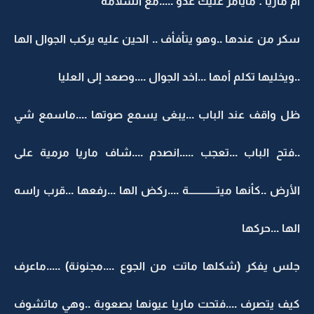
ام ماريا : مايامر عليك عدو .....مع السلامة
سكر من عندها ..وهو يتأفأف .. الحين عليه يركب الجوال الها
..ويخليها تكلم أمها ...اخد الجوال ....وصعد إلى العليا
ظل واقف عند الباب ...يبغى يسمع صوتها ....ماسمع شي
..فتح الباب ...تعجب .....انصدم ....شاف ماريا مرمية على
الأرض ..كأنها ميتـــــــــــــة ....ركض الها ...رفعها ...قرب راسه
الها ...حركها
جلس يفكر (شكلها ماتت من الجوع ....مجنونة) .....ماعرف
كيف يتصرف ....فتحت ماريا عيونها بصعوبة ..وهي ماتشوف