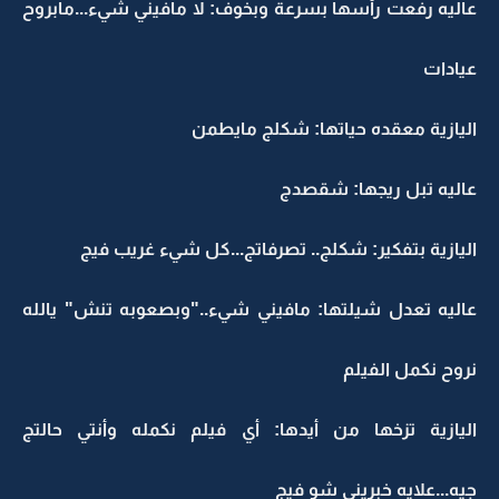
عاليه رفعت رأسها بسرعة وبخوف: لا مافيني شيء...مابروح
عيادات
اليازية معقده حياتها: شكلج مايطمن
عاليه تبل ريجها: شقصدج
اليازية بتفكير: شكلج.. تصرفاتج...كل شيء غريب فيج
عاليه تعدل شيلتها: مافيني شيء.."وبصعوبه تنش" يالله
نروح نكمل الفيلم
اليازية تزخها من أيدها: أي فيلم نكمله وأنتي حالتج
جيه...علايه خبريني شو فيج