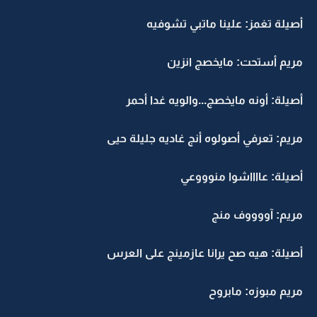
أصيلة تغمز: علينا ماتبي تشوفيه
مريم أستحت: مايخصج انزين
أصيلة: أونه مايخصج...والويه غدا أحمر
مريم: تعرفي أصولوه أنج غاديه جليلة حيى
أصيلة: عااااشوا منوووعي
مريم: آووووف منج
أصيلة: هيه صح يرانا عازمينج على العرس
مريم مبوزه: مابروح