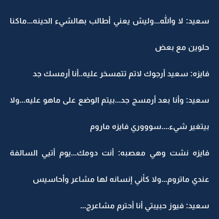
سعيد: لا والله...وليش يعني أطالب بهالشيء الحينه...ماكنا
حلوين مع بعض
فايزه: سعيد أرجوك لاتم تتمسخر عليه..أنا أرمسك جد
سعيد: وأنا بعد أرمسج جد...بيتم الوضع على ماهو عليه...ولا
بيتغير شيء....سوووري فايزه ماروم
فايزه نشت وهي معصبه: أنت دومك...يوم أتيي السالفة
عندي ماتروم...ولا كأني إنسانه لها مشاعر وأحاسيس
سعيد: فيوز حبيبتي أنا أحترم مشاعرج...