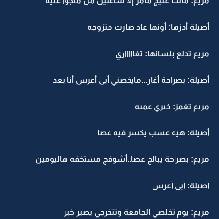
مريم: مالت عليج مامر إلا ساعتين من ملجوا عليه
أصيلة أدزها: أونها عاد صارت متزوجه
مريم تدلع بلسانها: تغاااااري
أصيلة: بصراحة أغار...مايخصني أبى أعرس أنا بعد
مريم تغمز: خبري عميه
أصيلة: هيه عسب يكسر فيه عصا
مريم: بصراحة يبالج عصا..أشوفج مستخفه هاليومين
أصيلة: أبى أعرس
مريم: يوم تخلصي الجامعة وتتخرجي يصير خير