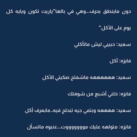
دون ماينطق بحرف...وهي في بالها"ياريت تكون ويايه كل
يوم على الأكل"
سعيد: حبيبي ليش ماتأكلي
فايزه: أكل
سعيد: ههههههه ماشفتج صكيتي الأكل
فايزه: خلني أشبع من شوفتك
سعيد: ههههه وبتمي جيه تبحلج فيه..مابعرف أكل
فايزه: متولهه عليك موووووووت...عنبوه ماتسأل