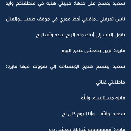
سعيد يمسح على خدها: حبيبتي هنيه في منطقتكم وايد
ناس تعرفني...مافيني أحط عمري في موقف صعب...والمثل
يقول الباب إلي أييك منه الريح سده وأستريح
فايزه: انزين بتتعشى عندي اليوم
سعيد يبتسم هذيج الإبتسامه إلي تمووت فيها فايزه:
ماطلبتي غناتي
فايزه مستانسه: والله
سعيد: والله ... وأنا اليوم كلي لج
فايزه: أمممممممم شرايك نتعشى برع