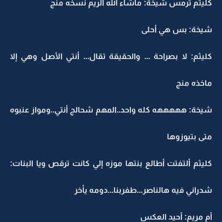
كليثم ترمس شيخة: ماشاء الله الريم نسخه منج
شيخة: بس هي أحلى
كليثم: لا بصراحة ... والحقيقة تقال... أنتي الأصل وهي إلا
ماخذه منج
شيخة: هههههه كله واحد..المهم شحالج أنتي..ومواز عنبوه
متى بتيوزوها
كليثم ألتفتت أطالع بنتها موزه إلي كانت ترقص ويا البنات:
شدراني فيه هالناصر...طفربنا...دومه يأخر
أم مريم: أحيد العكس