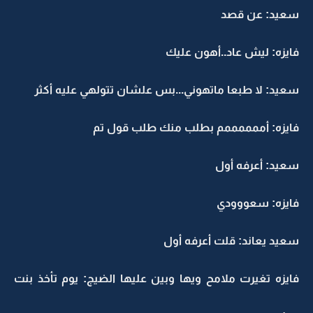
سعيد: عن قصد
فايزه: ليش عاد..أهون عليك
سعيد: لا طبعا ماتهوني...بس علشان تتولهي عليه أكثر
فايزه: أممممممم بطلب منك طلب قول تم
سعيد: أعرفه أول
فايزه: سعووودي
سعيد يعاند: قلت أعرفه أول
فايزه تغيرت ملامح ويها وبين عليها الضيج: يوم تأخذ بنت