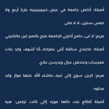
أصيلة: أخلص جامعة في عينج...خييييييييبه بتريا أربع ولا
خمس سنين...لا لا مابى
مريم: لا تبى...دامج أخترتي الجامعة عليج بالصبر لين ماتتخرجي
أصيلة: ماعندج سالفة أنتي بصراحة...أنا أشوف وايد بنات
معرسات وعندهن عيال ويدرسن عادي
مريم: انزين سوي إللي تبيه...ماشاء الله عليها مواز وايد
محلوه
أصيلة أطالع بنت خالها موزه إللي كانت ترقص: هيه