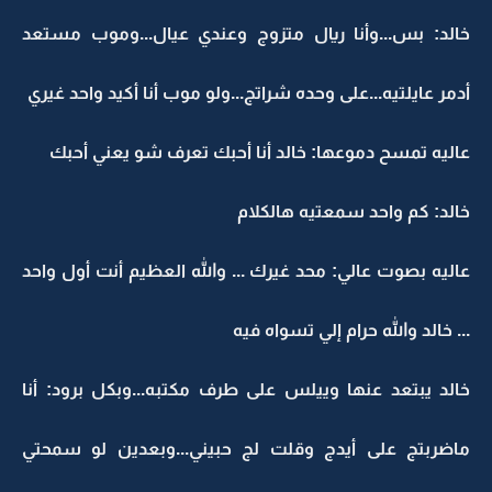
خالد: بس...وأنا ريال متزوج وعندي عيال...وموب مستعد
أدمر عايلتيه...على وحده شراتج...ولو موب أنا أكيد واحد غيري
عاليه تمسح دموعها: خالد أنا أحبك تعرف شو يعني أحبك
خالد: كم واحد سمعتيه هالكلام
عاليه بصوت عالي: محد غيرك ... والله العظيم أنت أول واحد
... خالد والله حرام إلي تسواه فيه
خالد يبتعد عنها وييلس على طرف مكتبه...وبكل برود: أنا
ماضربتج على أيدج وقلت لج حبيني...وبعدين لو سمحتي