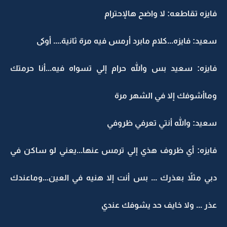
فايزه تقاطعه: لا واضح هالإحترام
سعيد: فايزه...كلام مابرد أرمس فيه مرة ثانية.... أوكى
فايزه: سعيد بس والله حرام إلي تسواه فيه...أنا حرمتك
وماأشوفك إلا في الشهر مرة
سعيد: والله أنتي تعرفي ظروفي
فايزه: أي ظروف هذي إلي ترمس عنها...يعني لو ساكن في
دبي مثلاً بعذرك ... بس أنت إلا هنيه في العين...وماعندك
عذر ... ولا خايف حد يشوفك عندي