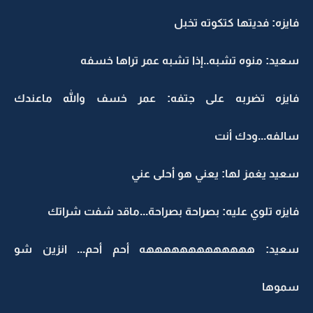
فايزه: فديتها كتكوته تخبل
سعيد: منوه تشبه..إذا تشبه عمر تراها خسفه
فايزه تضربه على جتفه: عمر خسف والله ماعندك
سالفه...ودك أنت
سعيد يغمز لها: يعني هو أحلى عني
فايزه تلوي عليه: بصراحة بصراحة...ماقد شفت شراتك
سعيد: هههههههههههههه أحم أحم... انزين شو
سموها