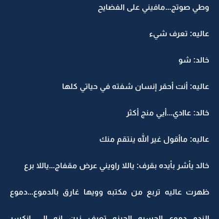
وطي صوتج...مافيني على الفضايح
عاليه: تعرف شيء
خالد: شو
عاليه: أنت أحقر إنسان شفته في حياتي كلها
خالد: عاادي...أيي منج أكثر
عاليه: ماأقول غير الله ينتقم منك
خالد يأشر بأيده بقرف: ياللا راويني عرض مقفاج...ياللا برع
ظهرت عاليه تربع من مكتبه وويها غارق بالدموع...دموع
الندم...دموع الحسره...الحينه تعرف زين إنه إلي إنكسر