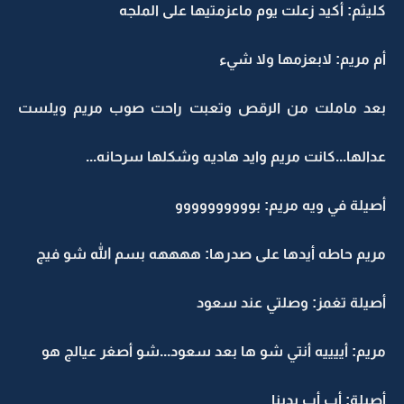
كليثم: أكيد زعلت يوم ماعزمتيها على الملجه
أم مريم: لابعزمها ولا شيء
بعد ماملت من الرقص وتعبت راحت صوب مريم ويلست
عدالها...كانت مريم وايد هاديه وشكلها سرحانه...
أصيلة في ويه مريم: بوووووووووو
مريم حاطه أيدها على صدرها: ههههه بسم الله شو فيج
أصيلة تغمز: وصلتي عند سعود
مريم: أييييه أنتي شو ها بعد سعود...شو أصغر عيالج هو
أصيلة: أب أب بدينا