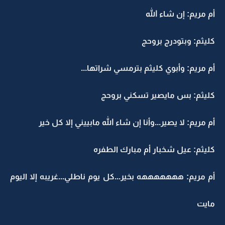
أم مريم: إن شاء الله
كليثم: وبتودرج بروحج
أم مريم: وأبوي كليثم بترمسي شراتها...
كليثم: بس مايصير تسكني بروحج
أم مريم: لا يصير...وأنا إن شاء الله مابييني إلا كل خير
كليثم: عيل شخبار أم مبارك الطفره
أم مريم: هههههههه بخير...كل يوم ناطلي...غريبه إلا اليوم
مايت