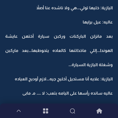
اليازية: خليها تولي...هي ولا ناشده عنا أصلاً
عاليه: عيل برايها
بعد مانزلن الباركنات وركبن سيارة أختهن عايشة
الهوندا...إللي ماخذاتنها كالعاده يتحوطبها...بعد ماركبن
وشغلة اليازية السيارة...
اليازية: علايه أنا مستحيل أخليج جيه...لازم أوديج العياده
عاليه سانده رأسها على اليامه بتعب: لا .... مـ مابى
اليازية: علاية تعرفيني زين تهمني مصلحتج...وإذا فيه شيء