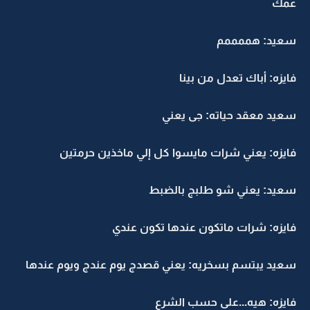
عمك
سعيد: هممممم
فايزه: أباك تعدل من بينا
سعيد معقد حياته: جى يعني
فايزه: يعني شرات مايسوا كل إلي ماخذين حرمتين
سعيد: يعني شو طلبج بالضبط
فايزه: شرات ماتكون عندها تكون عندي
سعيد يبتسم بسخريه: يعني قصدج يوم عندج ويوم عندها
فايزه: هيه...على حسب الشرع