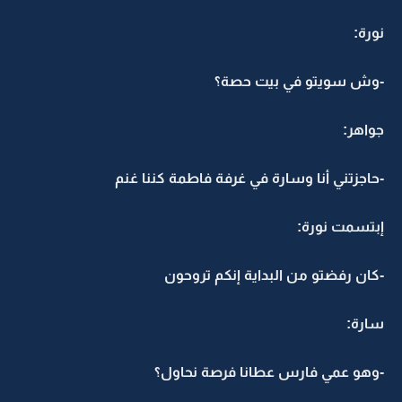
نورة:
-وش سويتو في بيت حصة؟
جواهر:
-حاجزتني أنا وسارة في غرفة فاطمة كننا غنم
إبتسمت نورة:
-كان رفضتو من البداية إنكم تروحون
سارة:
-وهو عمي فارس عطانا فرصة نحاول؟