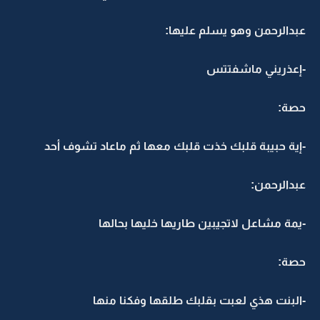
عبدالرحمن وهو يسلم عليها:
-إعذريني ماشفتتس
حصة:
-إية حبيبة قلبك خذت قلبك معها ثم ماعاد تشوف أحد
عبدالرحمن:
-يمة مشاعل لاتجيبين طاريها خليها بحالها
حصة:
-البنت هذي لعبت بقلبك طلقها وفكنا منها