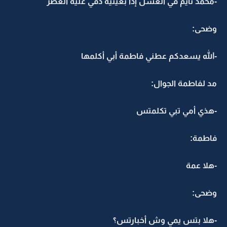
-محمد نايم في العسل إذا بغيتية دقي علية العصر
وضحى:
-الله يسعدكم عطني فاطمة أبي أكلمها
مد لفاطمة الجوال:
-هذي أمي تبي تكلمتس
فاطمة:
-هلا عمة
وضحى:
-هلا بتس يمي وش أخبارتس؟