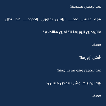
عبدالرحمن بعصبية:
-يمة حدتس عاد..... تراتس تجاوزتي الحدود..... هذا بدال
ماتروحين تزوريها تتكلمين هاالكلام؟
حصة:
-أيش أزورها؟
عبدالرحمن وهو يقرب منها:
-إية تزورينها وش بينقص منتس؟
حصة: