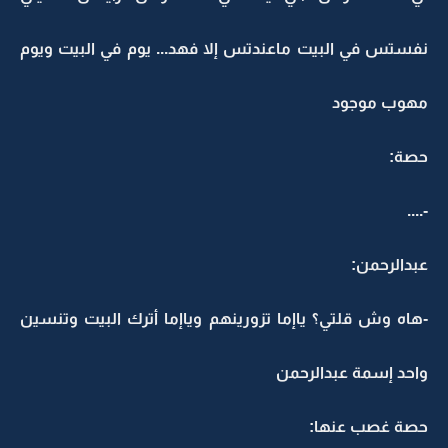
نفستس في البيت ماعندتس إلا فهد... يوم في البيت ويوم
مهوب موجود
حصة:
‏-....
عبدالرحمن:
-هاه وش قلتي؟ ياإما تزورينهم وياإما أترك البيت وتنسين
واحد إسمة عبدالرحمن
حصة غصب عنها: