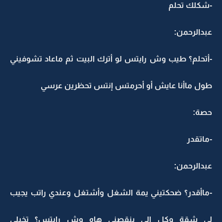
-شكلك تحلم
عبدالرحمن:
-أتحلم؟ طيب وش رايتس لو أترك البيت ثم ماعاد تشوفيني
طول ماأنا عايش أو أحرمتس إنتس تحظرين عرسي
حصة:
-ماتقدر
عبدالرحمن:
-ماأقدر؟ ضحكتيني يمة الشغل وأشتغل وعندي راتب يجيب
لي شقة وكل الي ينقصني هاه وش رايتس؟ تخيلي