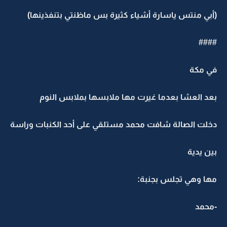
(أبي منتس ياسارة أشياء كثيرة بس ماظنتي بتنفذينها)
####
في مكة
بعد العشا بعدما غيرت مها ملابسها بملابس النوم
دخلت الصالة شافت محمد مستلقي على أحد الكنبات وراسة
بين يدية
مها وهي تجلس بجنبة:
-محمد