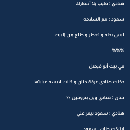
هنادي : طيب يلا أنتظرك
سعود : مع السلامه
لبس بدله و تعطر و طلع من البيت
%%%
في بيت أبو فيصل
دخلت هنادي غرفة حنان و كانت لابسه عبايتها
حنان : هنادي وين بتروحين ؟؟
هنادي : سعود بيمر علي
ارتبكت حنان : سعود