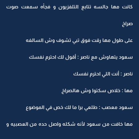
كانت مها جالسه تتابع التلفزيون و فجأه سمعت صوت
صراخ
على طول مها رقت فوق تبي تشوف وش السالفه
سعود يتهاوش مع ناصر : أقول لك احترم نفسك
ناصر : أنت اللي احترم نفسك
مها : خلاص سكتوا وش هالصراخ
سعود معصب : طلعي برا ما لك خص في الموضوع
مها خافت من سعود لأنه شكله واصل حده من العصبيه و