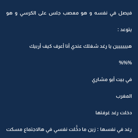
فيصل في نفسه و هو معصب جلس على الكرسي و هو
يتوعد :
هيييييين يا رغد شغلك عندي أنا أعرف كيف أربيك
%%%
في بيت أبو مشاري
المغرب
دخلت رغد غرفتها
رغد في نفسها : زين ما دخًّلت نفسي في هالاجتماع مسكت