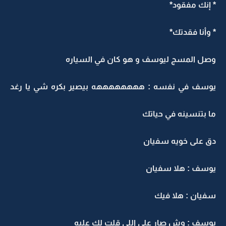
* إنك مفقود*
* وأنا فقدتك*
وصل المسج ليوسف و هو كان في السياره
يوسف في نفسه : ههههههههه بيصير بكره شي يا رغد
ما بتنسينه في حياتك
دق على خويه سفيان
يوسف : هلا سفيان
سفيان : هلا فيك
يوسف : وش صار على اللي قلت لك عليه