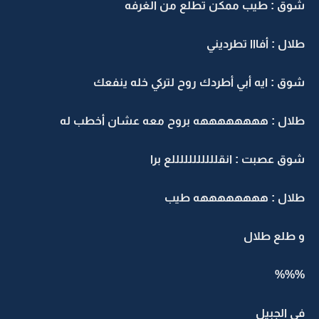
شوق : طيب ممكن تطلع من الغرفه
طلال : أفااا تطرديني
شوق : ايه أبي أطردك روح لتركي خله ينفعك
طلال : ههههههههه بروح معه عشان أخطب له
شوق عصبت : انقلللللللللللع برا
طلال : ههههههههه طيب
و طلع طلال
%%%
في الجبيل