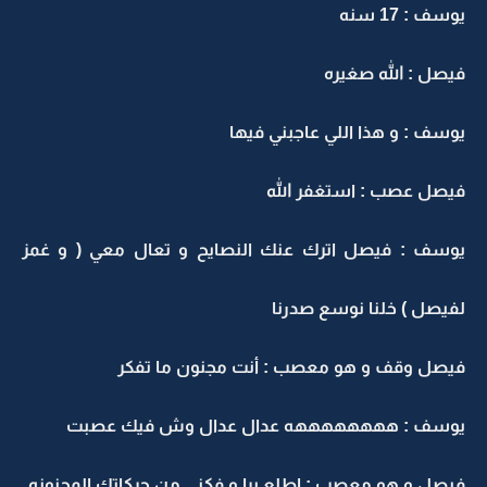
يوسف : 17 سنه
فيصل : الله صغيره
يوسف : و هذا اللي عاجبني فيها
فيصل عصب : استغفر الله
يوسف : فيصل اترك عنك النصايح و تعال معي ( و غمز
لفيصل ) خلنا نوسع صدرنا
فيصل وقف و هو معصب : أنت مجنون ما تفكر
يوسف : ههههههههه عدال عدال وش فيك عصبت
فيصل و هو معصب : اطلع برا و فكني من حركاتك المجنونه