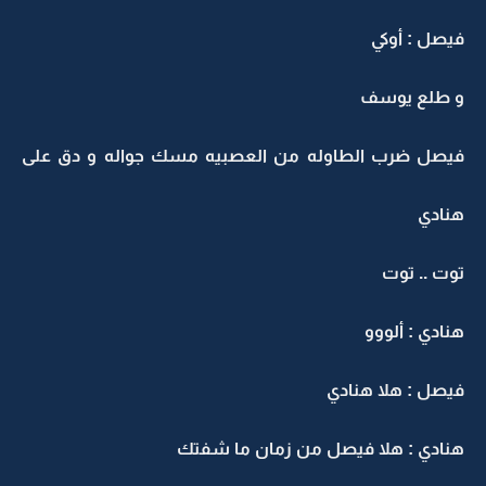
فيصل : أوكي
و طلع يوسف
فيصل ضرب الطاوله من العصبيه مسك جواله و دق على
هنادي
توت .. توت
هنادي : ألووو
فيصل : هلا هنادي
هنادي : هلا فيصل من زمان ما شفتك