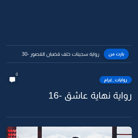
بارت من
رواية سجينات خلف قضبان القصور -29
0
روايات_غرام
رواية نهاية عاشق -16