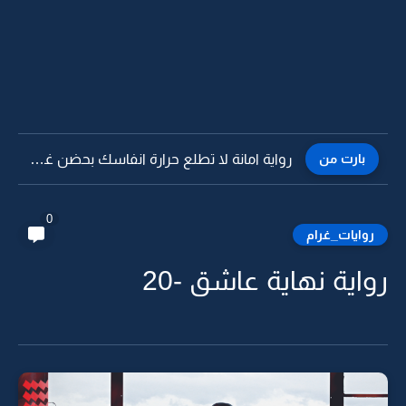
بارت من
رواية اعشقه وصعب أنساه لاني نسيت أنساه -29 البارت الاخير
0
روايات_غرام
رواية نهاية عاشق -20