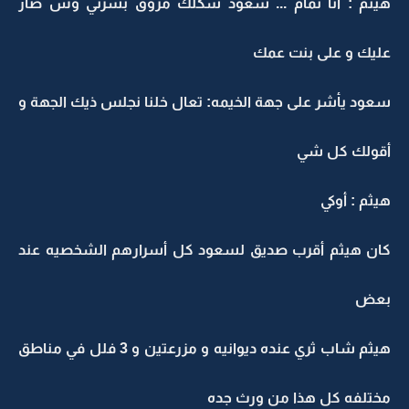
هيثم : أنا تمام ... سعود شكلك مروق بشرني وش صار
عليك و على بنت عمك
سعود يأشر على جهة الخيمه: تعال خلنا نجلس ذيك الجهة و
أقولك كل شي
هيثم : أوكي
كان هيثم أقرب صديق لسعود كل أسرارهم الشخصيه عند
بعض
هيثم شاب ثري عنده ديوانيه و مزرعتين و 3 فلل في مناطق
مختلفه كل هذا من ورث جده