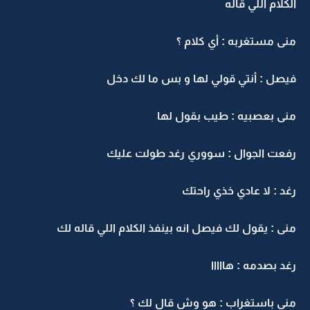
الكلام اللي قاله
منى مستغربه : أي كلام ؟
فيصل : أنتي قولي لها و بس ما لك دخل
منى بعصبيه : طيب بقول لها
رفعت الجوال : سووري رغد طولت عليك
رغد : لا عادي خذي راحتك
منى : يقول لك فيصل انه بينفذ الكلام اللي قاله لك
رغد بصدمه : هااااا
منى باستغراب : هو وش قال لك ؟