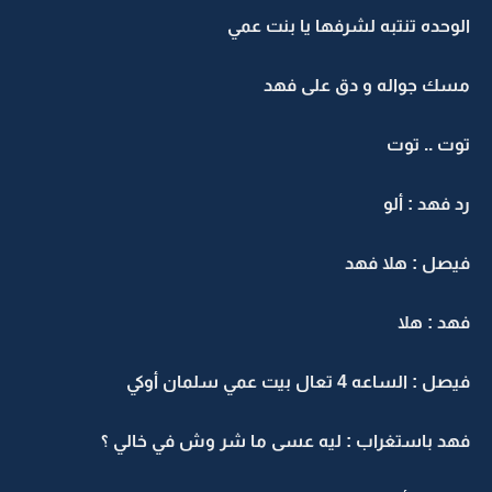
الوحده تنتبه لشرفها يا بنت عمي
مسك جواله و دق على فهد
توت .. توت
رد فهد : ألو
فيصل : هلا فهد
فهد : هلا
فيصل : الساعه 4 تعال بيت عمي سلمان أوكي
فهد باستغراب : ليه عسى ما شر وش في خالي ؟