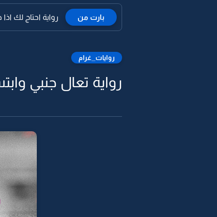
بارت من
رواية احتاج لك اذا
روايات_غرام
رواية تعال جنبي وابتس