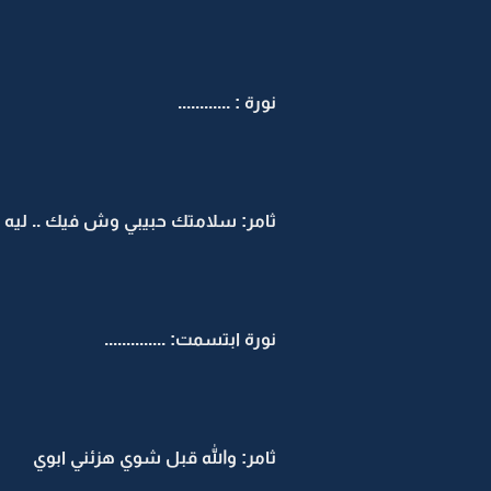
نورة : ............
ثامر: سلامتك حبيبي وش فيك .. ليه
نورة ابتسمت: ..............
ثامر: والله قبل شوي هزئني ابوي