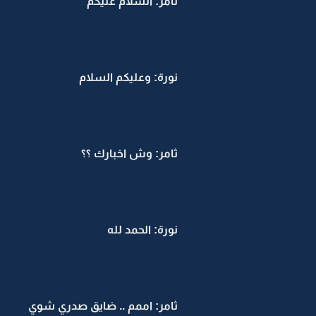
ثامر: السلآم عليكم
نورة: وعليكم السلام
ثامر: وش اخبارك ؟؟
نورة: الحمد لله
ثامر: اممم .. ضايق صدري شوي