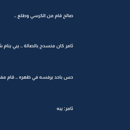
صالح قام من الكرسي وطلع ..
ثامر كان منسدح بالصالة .. يبي ين
حس باحد يرفسه في ظهره .. قام مفز
ثامر: يبه