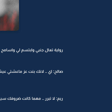
رواية تعال جنبي وابتسم لي واسامح -30
صالح: اي .. لانك بنت عز ماعشتي عيش
ريم: لا تبرر .. مهما كانت ضروفك سيئ