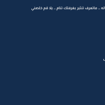
 .. ماتعرف تنثبر بغرفتك تنام .. يلا قم خلصني