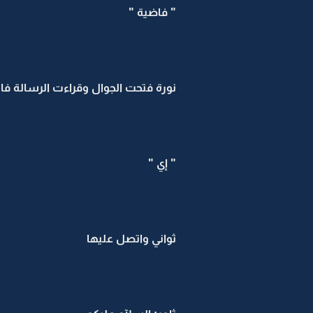
" فاضية "
نورة فتحت الجوال وقراءت الرسالة ف
" إي "
ثواني واتصل عليها