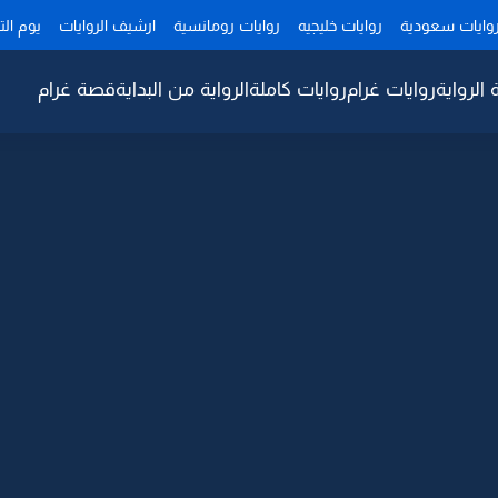
وايات سعودية
روايات خليجيه
روايات رومانسية
ارشيف الروايات
يوم ال
 الرواية
روايات غرام
روايات كاملة
الرواية من البداية
قصة غرام