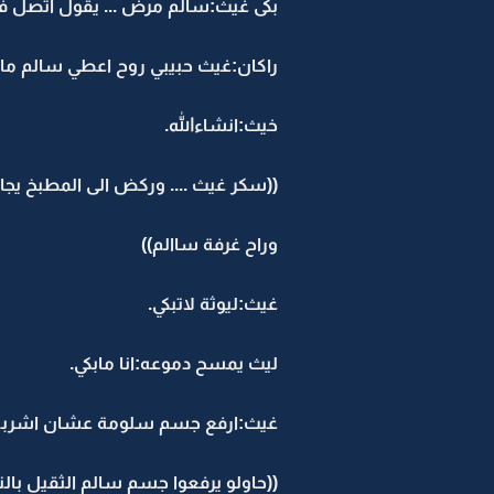
بكى غيث:سالم مرض ... يقول اتصل ف
راكان:غيث حبيبي روح اعطي سالم ماي ع 
خيث:انشاءالله.
((سكر غيث .... وركض الى المطبخ يج
وراح غرفة ساالم))
غيث:ليوثة لاتبكي.
ليث يمسح دموعه:انا مابكي.
غيث:ارفع جسم سلومة عشان اشربه 
((حاولو يرفعوا جسم سالم الثقيل بال