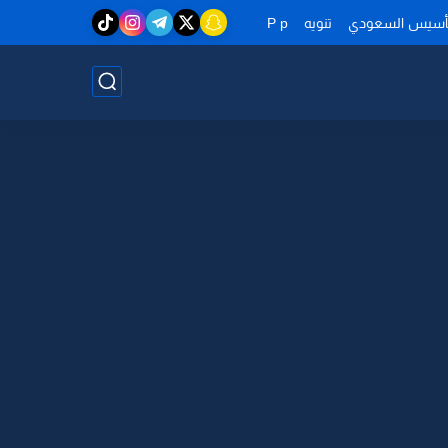
تأسيس السعودي
تنويه
P p