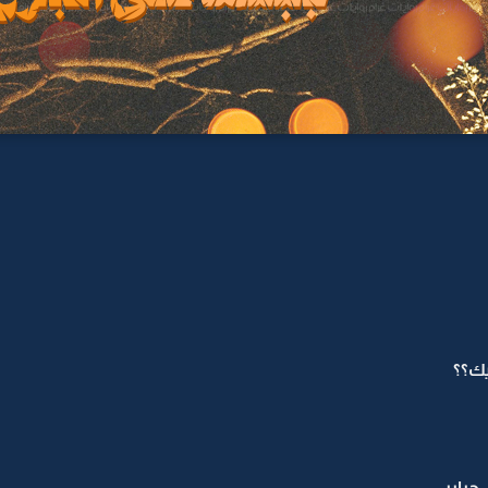
ك؟؟
بايبي.