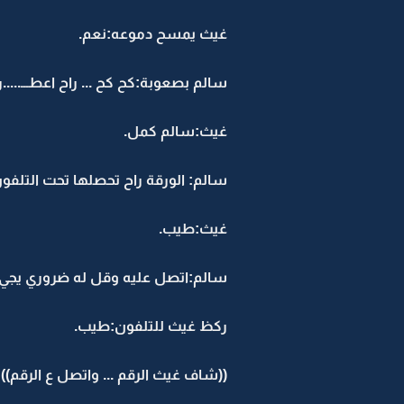
غيث يمسح دموعه:نعم.
سالم بصعوبة:كح كح ... راح اعطـــ.....را
غيث:سالم كمل.
سالم: الورقة راح تحصلها تحت التلفون
غيث:طيب.
سالم:اتصل عليه وقل له ضروري يجي.
ركظ غيث للتلفون:طيب.
((شاف غيث الرقم ... واتصل ع الرقم))