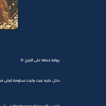
رواية جبتها على الجرح -3
دخل عليه غيث وليث:سلومة ايش في
فتح سالم عيونة بصعوبة:مافيني شي ح