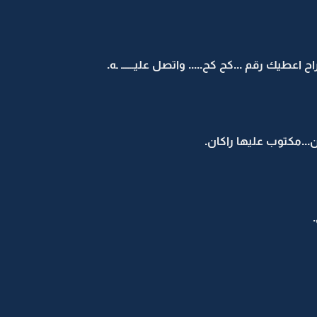
ح اعطيك رقم ...كح كح..... واتصل عليــــــ ـه.
...مكتوب عليها راكان.