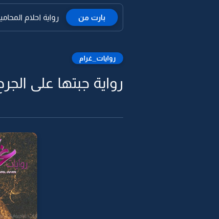
بارت من
رواية احلام المحامية 
روايات_غرام
رواية جبتها على الجرح 