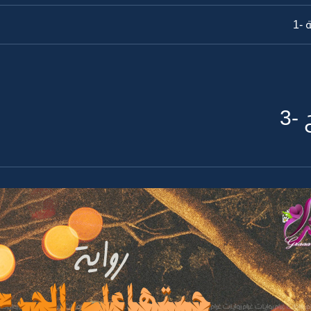
-1
-3