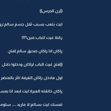
((رن الجرس))
ليث بتعب بسبب ثقل جسم سالم:روح 
ركظ غيث للباب:مين؟!!!
راكان:انا راكان صديق سالم افتح.
((فتح غيث الباب لراكان ودخلوا داخل
اول مادخل راكان الغرفة ناثر بالمنضر
راكان خانقته العبرة:ليث ابعد انا بمس
تمسك ليث بسالم:لا ماريد .... سلومة