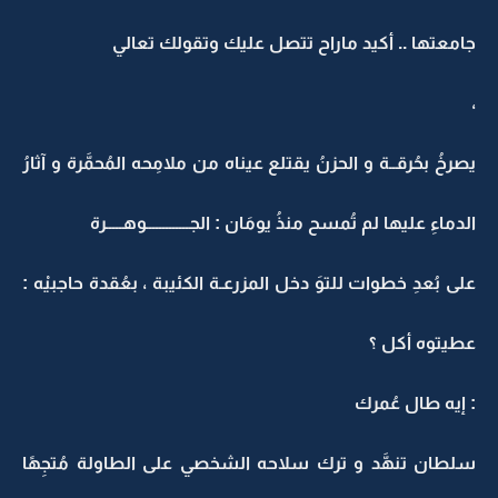
جامعتها .. أكيد ماراح تتصل عليك وتقولك تعالي
،
يصرخُ بحُرقــة و الحزنُ يقتلع عيناه من ملامِحه المُحمَّرة و آثارُ
الدماءِ عليها لم تُمسح منذُ يومَان : الجـــــــــــــوهـــــرة
على بُعدِ خطوات للتوَ دخل المزرعـة الكئيبة ، بعُقدة حاجبيْه :
عطيتوه أكل ؟
: إيه طال عُمرك
سلطان تنهَّد و ترك سلاحه الشخصي على الطاولة مُتجِهًا