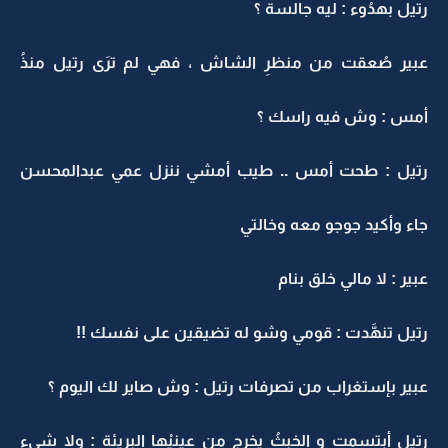
رتيل بهدُوء : ليه جالسة ؟
عبير صُعقت من منظرِ الشاش ، فهي لم ترَى رتيل منذُ
أمس : وش فيه راسك ؟
رتيل : طحت أمس .. طيب أمشي ننزل عمي عبدالمحسن
جاء وأكيد جوجو معه وخالتي
عبير : لا مالي خلق بنام
رتيل تنهَّدت : قومي وشو له تضيقين على نفسك !!
عبير بإستغراب من تصرفات رتيل : وش صاير لك اليوم ؟
رتيل أبتسمت و الخبثُ يخرج من عينيْها البريئة : ولا شيء