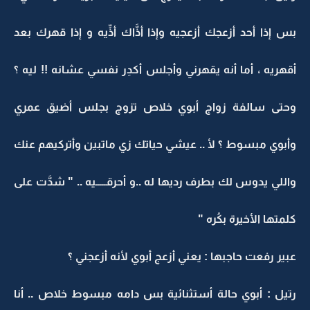
بس إذا أحد أزعجك أزعجيه وإذا أذَّاك أذِّيه و إذا قهرك بعد
أقهريه ، أما أنه يقهرني وأجلس أكدِر نفسي عشانه !! ليه ؟
وحتى سالفة زواج أبوي خلاص تزوج بجلس أضيق عمري
وأبوي مبسوط ؟ لأ .. عيشي حياتك زي ماتبين وأتركيهم عنك
واللي يدوس لك بطرف رديها له ..و أحرقـــــيه .. " شدَّت على
كلمتها الأخيرة بكُره "
عبير رفعت حاجبها : يعني أزعج أبوي لأنه أزعجني ؟
رتيل : أبوي حالة أستثنائية بس دامه مبسوط خلاص .. أنا