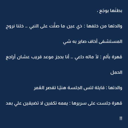
بطنَها بوجَع ،
والدتها من خلفها : ذي عين ما صلَّت على النبي .. خلنا نروح
المستشفى أخاف صاير به شي
مُهرة بألم : لأ ماله داعي .. أنا بحجز موعد قريب عشان أراجع
الحمل
والدتها : قايلة لتس الجلسة هنيّـا تقصر العُمر
مُهرة جلست على سريرها : يممه تكفين لا تضيقين علي بعد
!!