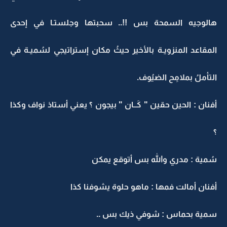
هالوجيه السمحة بس !!.. سحبتها وجلستـا في إحدى
المقاعد المنزويـة بالأخير حيثُ مكان إستراتيجي لسُميـة في
التأملُ بملامِح الضيُوف.
أفنان : الحين حقين " كَــان " بيجون ؟ يعني أستاذ نواف وكذا
؟
سُمية : مدري والله بس أتوقع يمكن
أفنان أمالت فمها : ماهو حلوة يشوفنا كذا
سمية بحماس : شوفي ذيك بس ..