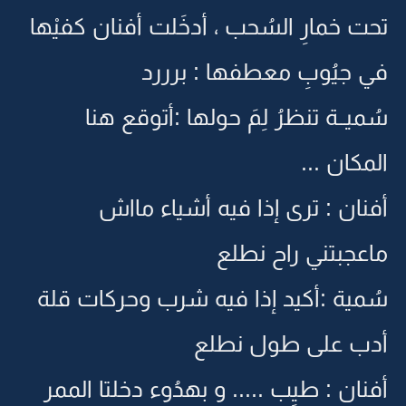
تحت خمارِ السُحب ، أدخَلت أفنان كفيْها
في جيُوبِ معطفها : برررد
سُميــة تنظرُ لِمَ حولها :أتوقع هنا
المكان ...
أفنان : ترى إذا فيه أشياء مااش
ماعجبتني راح نطلع
سُمية :أكيد إذا فيه شرب وحركات قلة
أدب على طول نطلع
أفنان : طيِب ..... و بهدُوء دخلتا الممر