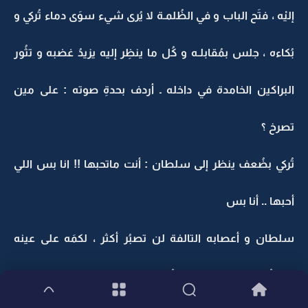
إليْه ، فتَح الباب و في الظُلمـة لا يُرى شيء سوَى دماء تُركي و
بُكاءه ، جلس بمُقابلـه و كُل ما ينظِر إليه يزيدُ غضبه و تثُور
البراكين الخامدة في داخله ـ أردف بحدةِ صوته : على مين
تصرخ ؟
تُركي بضُعف ينظر إلى سلطان : أنت ماتحبها !! انا بس اللي
أحبها .. أنا بس
سلطان و أعصابه التالفة لن تصبُر أكثر ، لكمَه على عينه
ليسقُط ويسقط عليه الكُرسي المربوط به و بغضب : يوم