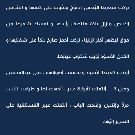
تركت شعرها البُندقي مموَّجُ بخفُوت على كتفِها و الشاش
الأبيض مازال يلفُ منتصف رأسها و يُمسك شعرها من
فوق ليظهر أكثر ترتيبًا ، تركت أحمرٌ صارخ يتكأ على شفتيْها و
الكحلُ الأسوَد يُذِيب شحُوب عينيْها.
أرتدت كعبـها الأسوَد و سمعت أصواتِهم ، عمي عبدالمحسن
وصَل !! . . ألتفتت لغُرفـة عبير ، أتجهت لها و طرقت الباب ،
مرةً وإثنتين وفتحت الباب ، ألتفتت عبير المُستلقية على
السرير إليْها.