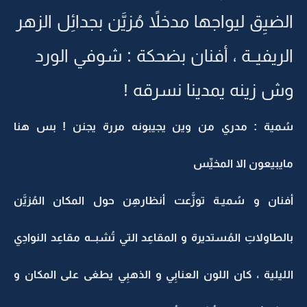
الضيِق ليواجها مدخلاً مُزيَّن بجدائِل الزهر
الريفيــة ، أفنان بضحكة : شوفي الورد
وش زينه يمدينا نسرقه !
سُمية : مدري من وين يجيبونه مررة يجنن ! بس هنا
مايبيعون الا المخيِّس
أفنان و سُميـة توزَّعت أنظارهِن حول المكان المُزيَّن
بالطاولاتِ المُستديرة و المقاعِد التي تُشبــه مقاعِد النوادِي
الليلية ، كان اللون العنابِي و الذهبِي يطغى على المكان و