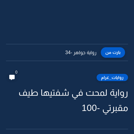
بارت من
رواية جواهر -34
0
روايات_غرام
رواية لمحت في شفتيها طيف
مقبرتي -100