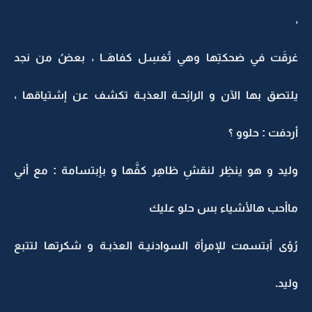
،
غرقَت في ضحكتِها وهي تُغسِل كفاهَــا ، بعضُ من نجد
يلتصق بها الآن و الرائِحـة العذبـة تكشف عن إشتياقها ،
أردفت : حلوو ؟
وليد و هو ينظِر لنقشِ ظاهِر كفَّها و بإبتسامة : مع أني
ماأحب هالأشياء بس حلو عليك
رُؤى أبتسمت للإمرأة السوادنيـة العذبـة و شكرتها لتتبع
وليد.