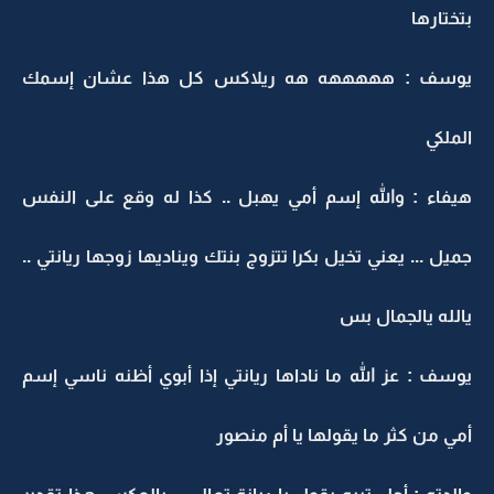
بتختارها
يوسف : هههههه هه ريلاكس كل هذا عشان إسمك
الملكي
هيفاء : والله إسم أمي يهبل .. كذا له وقع على النفس
جميل ... يعني تخيل بكرا تتزوج بنتك ويناديها زوجها ريانتي ..
يالله يالجمال بس
يوسف : عز الله ما ناداها ريانتي إذا أبوي أظنه ناسي إسم
أمي من كثر ما يقولها يا أم منصور