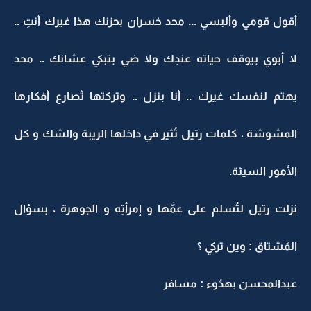
أقول قومي وألبسي ... محد خسران بحزنك هذا غيرك أنتِ ..
لا أبوي بيوقف حياته عندِك ولا ضي بتبكي عشانك .. محد
يهتم لنفسك غيرك .. أنا بنزل .. وتركتها تُصارع أفكارها
المشوشة ، كلمات رتيل تُثير في داخلها الريبة والشك و كل
الأمور السيئة.
نزلت رتيل لتُسلم على عمَّها و إمرأتِه و الجوهرة ، بسؤال
المُشتاق : وين تركي ؟
عبدالمحسن بهدُوء : مسافر