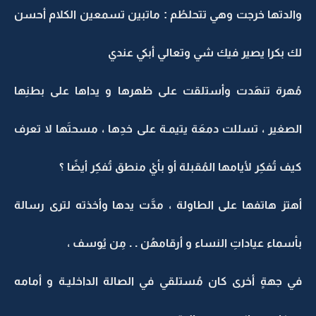
والدتها خرجت وهي تتحلطُم : ماتبين تسمعين الكلام أحسن
لك بكرا يصير فيك شي وتعالي أبكي عندي
مُهرة تنهَدت وأستلقت على ظهرها و يداها على بطنِها
الصغير ، تسللت دمعَة يتيمـة على خدِها ، مسحتَها لا تعرف
كيف تُفكِر لأيامها المُقبلة أو بأيْ منطق تُفكِر أيضًا ؟
أهتز هاتفها على الطاولة ، مدَّت يدها وأخذته لترى رسالة
بأسماء عياداتِ النساء و أرقامهُن . . مِن يُوسف ،
في جهةٍ أخرى كان مُستلقي في الصالة الداخليـة و أمامه