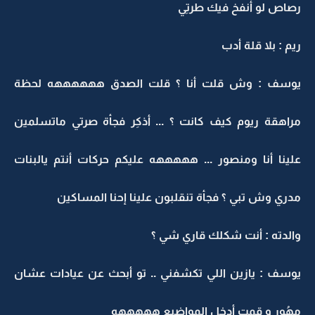
رصاص لو أنفخ فيك طرتِي
ريم : بلا قلة أدب
يوسف : وش قلت أنا ؟ قلت الصدق ههههههه لحظة
مراهقة ريوم كيف كانت ؟ ... أذكِر فجأة صرتي ماتسلمين
علينا أنا ومنصور ... هههههه عليكم حركات أنتم يالبنات
مدري وش تبي ؟ فجأة تنقلبون علينا إحنا المساكين
والدته : أنت شكلك قاري شي ؟
يوسف : يازين اللي تكشفني .. تو أبحث عن عيادات عشان
مهُور و قمت أدخل المواضيع هههههه