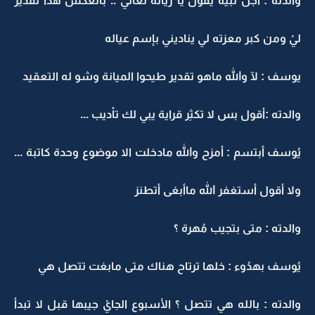
والدته : أجل تبيه يقول يا ريانة تعالي .. بالعكس هذا تقدير
ليْ ومن كبر معزته لي يناديني بإسم عياله
يوسف : لآ والله ماهو تقدير طيحوا الميانة وشو له التعقيد
والدته :أقول بس لا تكثِر قراية يبي لك تأديب ...
يُوسف أبتسم : أمزح والله مادخلت الا موضوع وحدة كاتبة ...
ولا أقول أستغفر الله ماأبغى أتطنز
والدته : متى بتجيب مُهرة ؟
يُوسف بهدُوء : خلها ترتاح هناك متى مابغت تتصل هي
والدته : بالله هي تتصل ؟ الأسبوع الجايْ جيبها قبل لا تبدأ