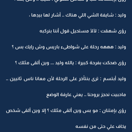
وليد : شايفة الشي اللي هناك .. أشار لها بيدِها ،
رؤى شهقت : لآلآ مستحيل قول أننا بنركبه
وليد : هههه رحلة على شواطىء باريس وش رايك بس ؟
رؤى ضحكت بفرحة كبيرة : يالله وليد ... وين ألقى مثلك ؟
وليد أبتسم : ترى بنتأخر على الرحلة لأن معانا ناس ثانيين ..
ماحبيت نحجز بروحنا .. يعني عارفة الوضع
رؤى بإمتنان : مو بس وين ألقى مثلك ؟ إلا وين ألقى شخص
يخاف علي حتى من نفسه