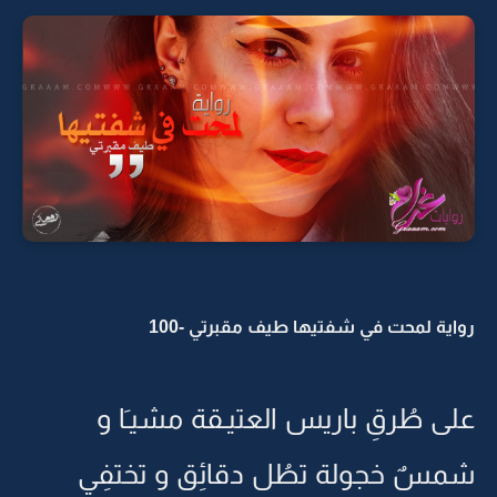
رواية لمحت في شفتيها طيف مقبرتي -100
على طُرقِ باريس العتيـقة مشيـَا و
شمسٌ خجولة تطُل دقائِق و تختفِي