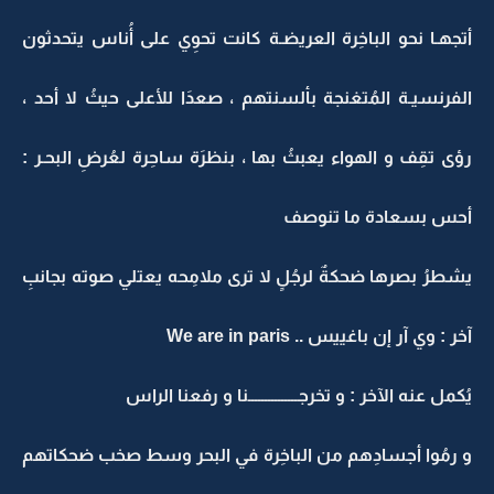
أتجهـا نحو الباخِرة العريضـة كانت تحوِي على أُناس يتحدثون
الفرنسيـة المُتغنجة بألسنتهم ، صعدَا للأعلى حيثُ لا أحد ،
رؤى تقِف و الهواء يعبثُ بها ، بنظرَة ساحِرة لعُرضِ البحـر :
أحس بسعادة ما تنوصف
يشطرُ بصرها ضحكةٌ لرجُلٍ لا ترى ملامِحه يعتلي صوته بجانبِ
آخر : وي آر إن باغييس .. We are in paris
يُكمل عنه الآخر : و تخرجـــــــــــــــنا و رفعنا الراس
و رمُوا أجسادِهم من الباخِرة في البحر وسط صخب ضحكاتهم