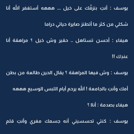
يوسف : أنتِ بنزفِّك على خيل ... هههه أستغفر الله أنا
شكلي من كثر ما أتطنز صايرة حياتي دراما
هيفاء : أحسن تستاهل .. حقير وش خيل ؟ مراهقة أنا
عندِك !!
يوسف : وش فيها المراهقة ؟ يقال الحين طالعة من بطن
أمك وأنتِ بالجامعة ! الله يرحم أيام اللبس الوسيع هههه
هيفاء بصدمة : أناا ؟
يوسف : كنتي تحسسيني أنه جسمك مغري وأنتِ قلم