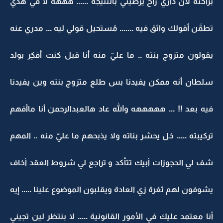
براحته لأن داري راح يرضيني بالنتيجة ...... هههه لا في هذي
تطمَّن أقولك واثق فيه ....... مُستحيل قولي ليه ... مدري عنه
يقولون متزوج بنته .. ما عليّ منه أنا قبل كنت أفكِر بولد
سلطان أنه ممكن يفيدنا بس طلع متزوج بنته وين يفيدنا
فيه بعد !! ... هههههه والله عاد هالعبدالرحمن أنا ماأفهم
تركيبته ..... خل يحشر بناته ولا يذبحهم ما عليّ منه .. المهم
شف لي الحجوزات أبيك تتأكد و تراجع لي شروط العقد أخاف
يشوفون لهم ثغرة زي العادة ويقلبون الموضوع علينا ..... إيه
أنا معتمد عليك في الأمور القانونية ..... لا بنتظر لين تجيني