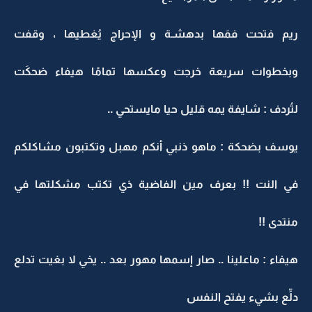
ريم فتحت فمَها بدهشـة و الإحراج يُغطيها ، وقفت
وبخطوات سريعة خرجت وعكسها تمامًا هيفاء ضحكَت
لتُردف : شايفة يمه قليل حيا مايستحي ..
يوسف بضحكة : ماهو ذنبي أنكم مهبل وتكتبون مشاكلكم
في النت !! بعرف مين الفاضية ذي تكتب مشكلتها في
منتدى !!
هيفاء : ماعلينا .. صار إسمها مهور بعد .. يخي لا بغيت تدلع
دلِّع بشيء يفتح النفس