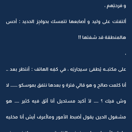
و فرحتِهم ،
ألتفتت على وليد و أصابعها تتمسك بحواجِز الحديد : أحس
هالمنطقة قد شفتها !!
،
على مكتبــه يُطفئ سيجارتِه ، في كفِه الهاتف : أنتظر بعد ..
أنا كلمت صالح و هو قالي فترة و بعدها نتفق بموسكو ...... لا
وش فيك ؟ .... لآ أكيد مستحيل أنا أثق فيه كثير .... هو
مشغول الحين يقول أضبط الأمور وماأعرف أيش أنا مخليه