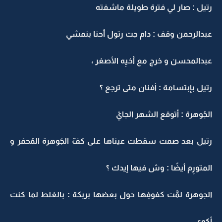
رتيل : صار لي فترة طويلة ماشفته
عبدالرحمن وقف : دام جت رتول أحنا بنمشي
عبدالمحسن و خرج مع أخيِه الأصغر ،
رتيل بإبتسامة : أفنان متى ترجع ؟
الجُوهرة : أتوقع الشهر الجايْ
رتيل بعد صمت سقطت عيناها على كفِّ الجُوهرة المُحمَر و
المتورِم أيضًا : وش فيها إيدك ؟
الجوهرة لمَّت كفوفِها حول بعضها بربكة : بالغلط لما كنت
أكوِي