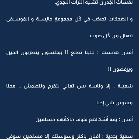
نقشاتُ الجُدران تُشبـِه التُراث النجدِي.
و الضحكات تصخب في كُل مجموعةٍ جالِســة و المُوسيقى
تنهال من كُل صوب.
أفنان همست : خلينا نطلع !! بيجلسون ينطربون الحين
ويرقصون !!
سُميــة : إلا وناسة بس تعالي نتفرج ونتطمش .. محنا
مسوين شي إحنا
أفنان : يمه أشكالهم تخوف ماكأنهم مسلمين
سمية بجدية : أفنان ياكثر وسوستك إلا مسلمين شوفي