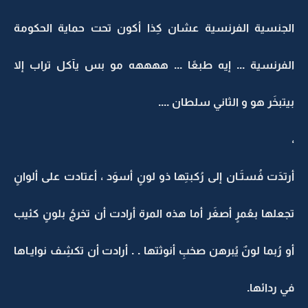
الجنسية الفرنسية عشان كِذا أكون تحت حماية الحكومة
الفرنسية ... إيه طبعًا ... ههههه مو بس يآكل تراب إلا
بيتبخَر هو و الثاني سلطان ....
،
أرتدَت فُستَـان إلى رُكبتِها ذو لونٍ أسوَد ، أعتادت على ألوانٍ
تجعلها بعُمرٍ أصغَر أما هذه المرة أرادت أن تخرجُ بلونٍ كئيب
أو رُبما لونٌ يُبرهن صخبِ أنوثتها . . أرادت أن تكشِف نوايـاها
في ردائها.