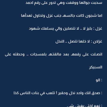
سحبت جوالها ووقفت وهي تدور على رقم احمد
اما شجون كانت جالسهـ جنب غزل وتحاول تهدأها
غزل : بليز لا .. لا تتصلين والي يسلمك شهود
غزلان : لا خلها تتصل .. النذل
اتصـلت على رقمهـ بعد مالقتـهـ بلمسجات .. وحطته على
السبيكر
: الو
: صدق انك واحد نذل وحقير ! تلعب في بنات الناس كذا
: نعم اختي بغيتي شي