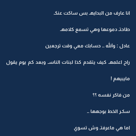
انا عارف من البدايهـ بس ساكت عنكـ
طاحتـ دموعها وهي تسمع كلامهـ
عادل : والله .. حسابك معي وقت ترجعين
راح اعلمهـ كيف يتقدم كذا لبنات الناسـ وبعد كم يوم يقول
مايبيهم !
من فاكر نفسه ؟؟
سكـر الخط بوجهها ..
اما هي ماعرفتـ وش تسوي