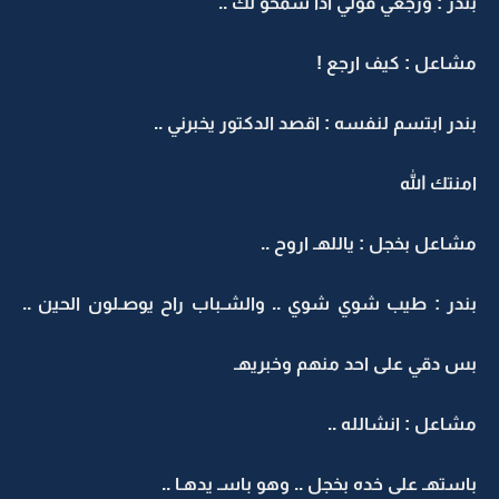
بندر : ورجعي قولي اذا سمحو لك ..
مشاعل : كيف ارجع !
بندر ابتسم لنفسه : اقصد الدكتور يخبرني ..
امنتك الله
مشاعل بخجل : ياللهـ اروح ..
بندر : طيب شوي شوي .. والشـباب راح يوصـلون الحين ..
بس دقي على احد منهم وخبريهـ
مشاعل : انشالله ..
باستهـ على خده بخجل .. وهو باسـ يدهـا ..