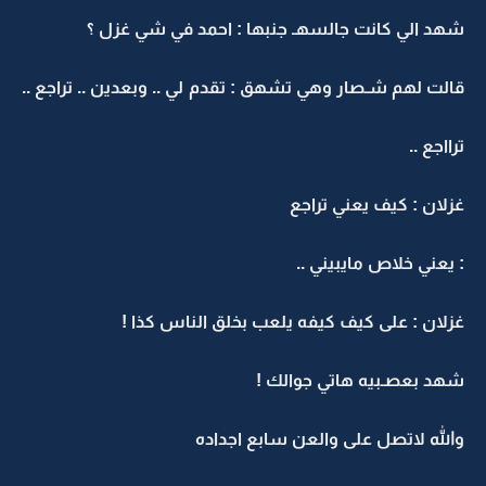
شهد الي كانت جالسهـ جنبها : احمد في شي غزل ؟
قالت لهم شـصار وهي تشهق : تقدم لي .. وبعدين .. تراجع ..
ترااجع ..
غزلان : كيف يعني تراجع
: يعني خلاص مايبيني ..
غزلان : على كيف كيفه يلعب بخلق الناس كذا !
شهد بعصـبيه هاتي جوالك !
والله لاتصل على والعن سابع اجداده