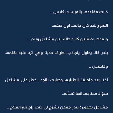
كانت مقاعدهـ بالفرسـت كلاس ..
العم راشد كان جالسـ اول صفهـ
وبعدهـ بصفتين كانـو جالسـين مشاعل وبندر ..
بندر كانـ يحاول يتجاذب اطراف حديثـ وهي ترد عليه بكلمهـ
وكلمتيـن ..
لكنـ بعد ماحلقتـ الطيارهـ وصارت بالجو . خطر على مشاعل
سؤالـ محتاجهـ انها تسألهـ
مشاعل بهدوء : بندر ممكن تشرح لي كيف راح يتم العلاج ..