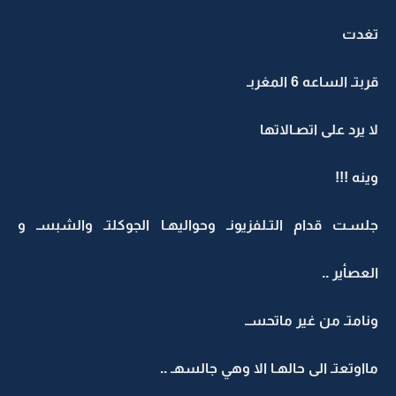
تغدت
قربتـ الساعه 6 المغربـ
لا يرد على اتصـالاتها
وينه !!!
جلسـت قدام التـلفزيونـ وحواليهـا الجوكلتـ والشبسـ و
العصأير ..
ونامتـ من غير ماتحســ
مااوتعتـ الى حالهـا الا وهي جالسهـ ..