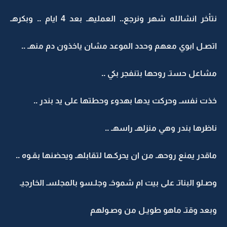
نتأخر انشالله شهر ونرجع.. العمليهـ بعد 4 ايام .. وبكرهـ
اتصـل ابوي معهم وحدد الموعد مشان ياخذون دم منهـ ..
مشاعل حستـ روحها بتنفجر بكي ..
خذت نفسـ وحركت يدها بهدوء وحطتها على يد بندر ..
ناظرها بندر وهي منزلهـ راسهـ ..
ماقدر يمنع روحهـ من ان يحركـها لتقابلهـ ويحضنها بقـوه ..
وصـلو البناتـ على بيت ام شموخـ وجلـسو بالمجلسـ الخارجيـ
وبعد وقتـ ماهو طويـل من وصـولهم