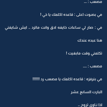
مصعب : ...
مي بصـوت اعلى : قاعده اكلمك يا خي !
مي : صار لي ساعات خايفه ادق وانت ماترد .. ايش شايفني
هنا عبده عندك
تكلمني وقت مابغيت !
مصعب : ....
مي بنرفزه : قاعده اكلمك يا مصعب رد !!!!!!
البارت السابع عشر
اذا نـاوي تروح ..