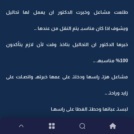
طلعت مشاعل وخبرت الدكتور ان يعمل لها تحاليل
ويشوف اذا كان مناسبـ يتم النقل من عندها ..
خبرها الدكتور ان التحاليل بتاخذ وقت لأن لازم يتأكدون
100% مناسبهـ ..
مشاعل هزتـ راسها ودخلتـ على عمها خبرتهـ واتصـلت على
زايد وراحتـ ..
لبستـ عباتها وحطتـ الغطا على راسهـا
نزلتـ الدرجـ بشويش و ناظرت نفسهـا في المنظرهـ وعدلتـ