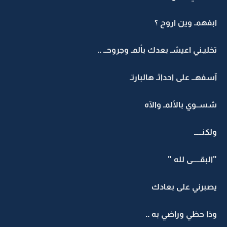
ابفهمـ وين اروح ؟
تخليـني اعيشـ بعدك بألمـ وجروحــ ..
آسفهــ على احداثـ هالبارتـ
شســوي بالألمـ والآه
ولكنـــــ
"البقـــــى لله "
يصبرني على بعادك
وذا حظي وراضي به ..