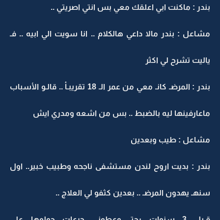
بندر : ماكنت ابي اعلقك معي بس انتي اصريتي ..
مشاعل : بندر مالا داعي هالكلام .. انا سويت الي ابيه .. فـ
ياليت تشرح لي اكثر
بندر : المرضـ كانـ معي من عمر الـ 18 تقريبـأ .. قالـو الأسباب
ماعارفينها ليه بالضبط .. بس من اشعه ومدري ايش
مشاعل : طيب وبعدين
بندر : بديت اروح لندن مستشفى ناجحه وطبيب خبير.. اول
سنهـ يهدون المرضـ .. بعدين كثفو لي العلاج ..
قـبل 3 سنوات رحتـ وعطوني جرعات حولوها على