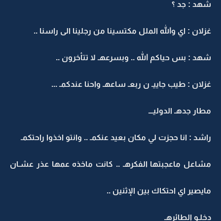
شهد : جد ؟
غزلان : اي والله الملل مكتسينا من رجلينا الى راسنا ..
شهد : بس حياكم الله .. وبسرعهـ لا تتأخرون ..
غزلان : طيب جاييـ ن ربعـ ساعهـ واحنا عندكمـ ...
مطار جدهـ الدوليـــ
راشد : انا حجزت لي مكان بعيد عنكمـ .. وانتو اخذوا راحتكمـ
مشاعل ماعجبتها الفكرهـ .. كانت ماخذه عمها عذر عشـان
مايصير اي احتكاك بين الإثنين ..
دخلـو الطائرهـ