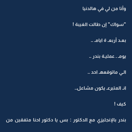
وأنا من لي في هالدنيا
"سواك" إن طالت الغيبة !
بعـد أربعـ ة ايامـ ..
يومـ ـ عمليـة بندر ..
الـي ماتوقعهـ احد ..
انـ المتبرعـ يكون مشاعل..
كيف !
بندر بالإنجليزي مع الدكتور : بس يا دكتور احنا متفقين من