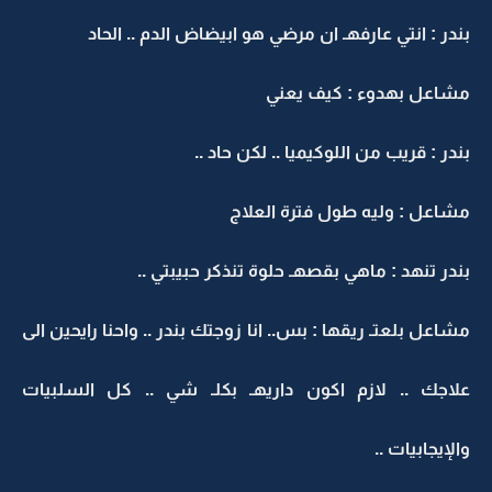
بندر : انتي عارفهـ ان مرضي هو ابيضاض الدم .. الحاد
مشاعل بهدوء : كيف يعني
بندر : قريب من اللوكيميا .. لكن حاد ..
مشاعل : وليه طول فترة العلاج
بندر تنهد : ماهي بقصهـ حلوة تنذكر حبيبتي ..
مشاعل بلعتـ ريقها : بس.. انا زوجتك بندر .. واحنا رايحين الى
علاجك .. لازم اكون داريهـ بكلـ شي .. كل السلبيات
والإيجابيات ..