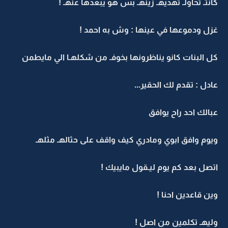
كانتـ تحاولـ تهديهـ زينهـ بس هو يبعدها عنهـ !
غزل ودموعها في عينها : وش به احمد !
كل البنات كانو يناظرونها بخوفـ من شكلهـا الي مايطمن
عادل : تقدم لك الحقير...
عبالك احد راح يوافق
ويوم وافق ابوي ومادري كيف واقف على حثالهـ مثلهـ
اتصل بعد كم يوم ليـقول مايبيك !
وين قاعدين احنا !
وليهـ تكلمين من اصل !