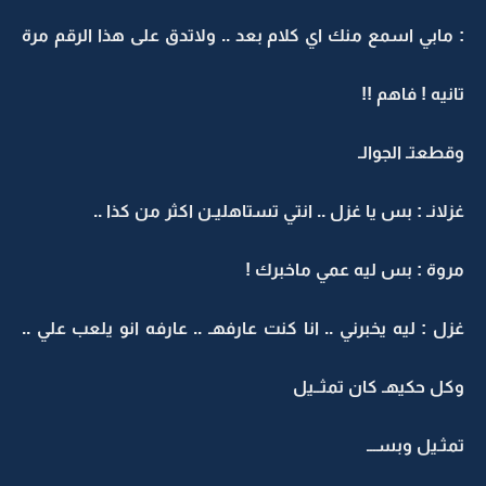
: مابي اسمع منك اي كلام بعد .. ولاتدق على هذا الرقم مرة
تانيه ! فاهم !!
وقطعتـ الجوالـ
غزلانـ : بس يا غزل .. انتي تستاهليـن اكثر من كذا ..
مروة : بس ليه عمي ماخبرك !
غزل : ليه يخبرني .. انا كنت عارفهـ .. عارفه انو يلعب علي ..
وكل حكيهـ كان تمثــيل
تمثـيل وبســـ