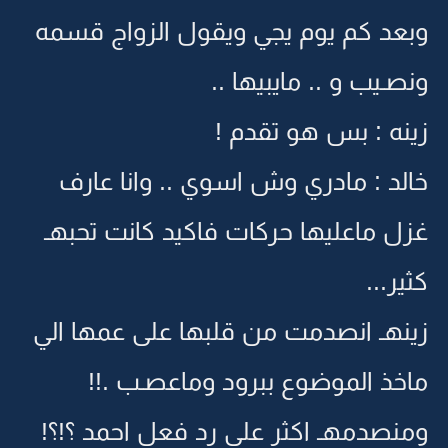
وبعد كم يوم يجي ويقول الزواج قسمه
ونصـيب و .. مايبيها ..
زينه : بس هو تقدم !
خالد : مادري وش اسوي .. وانا عارف
غزل ماعليها حركات فاكيد كانت تحبهـ
كثير...
زينهـ انصدمت من قلبها على عمها الي
ماخذ الموضوع ببرود وماعصـب .!!
ومنصدمهـ اكثر على رد فعل احمد ؟!؟!