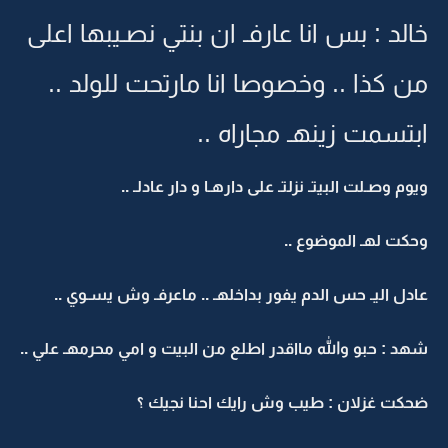
خالد : بس انا عارفـ ان بنتي نصـيبها اعلى
من كذا .. وخصوصا انا مارتحت للولد ..
ابتسمت زينهـ مجاراه ..
ويوم وصـلت البيتـ نزلتـ على دارهـا و دار عادلـ ..
وحكت لهـ الموضوع ..
عادل اليـ حس الدم يفور بداخلهـ .. ماعرفـ وش يسـوي ..
شهد : حبو والله مااقدر اطلع من البيت و امي محرمهـ علي ..
ضحكت غزلان : طيب وش رايك احنا نجيك ؟