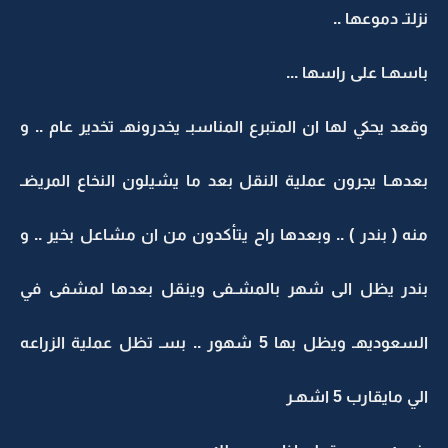
نزلتـ دموعها ..
باسهـا على راسها ...
وقعد يحكي لها ان المتبرع المناسبـ يخدرونهـ تخدير عام .. و
بعدهـا يجرون عملية النقل بعد ما يشيلون النخاع المريضـ
منه ( بندر ) .. وبعدها راح يتأكدون من ان مشاعل بخير .. و
بندر يظل الى شهر بالمشـفى وينقل بعدها لمشفى في
السعوديهـ ويظل بها 5 شهور .. بسـ تظل عملية الزراعه
الي مايقارب 5 اشهـر