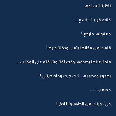
ناظرتـ السـاعهــ
كانت قريبـ الـ تسع ..
معقولهـ مارجع !
قامت من مكانها بتعب ودخلتـ دارهـأ
فتحتـ عينها بصدمهـ وقت لفتـ وشافته على المكتـب ..
بهدوء وعصبيـهـ : انت جيت وماصحيتني !
مصعب : ....
مي : وينك من الظهر وانا ادق !