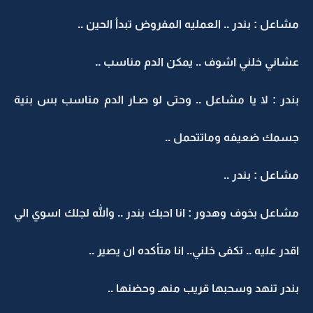
مشاعل : بندر .. العمليه المفروض تبدأ الحين ..
عشاني خلني اشوف .. يمكن الدم مناسب ..
بندر : لا يا مشاعل .. وحتى لو صـار الدم مناسب بس بنية
جسمك ضعيفه وماتتحمل ..
مشاعل : بندر ..
مشاعل بخوف وهدور : انا احبك بندر .. والله لجلك اسوي الي
اقدر عليه .. تكفى خلني.. انا متأكده ان يصير ..
بندر تنهد وسحبها قريب منهـ وحضنها ..