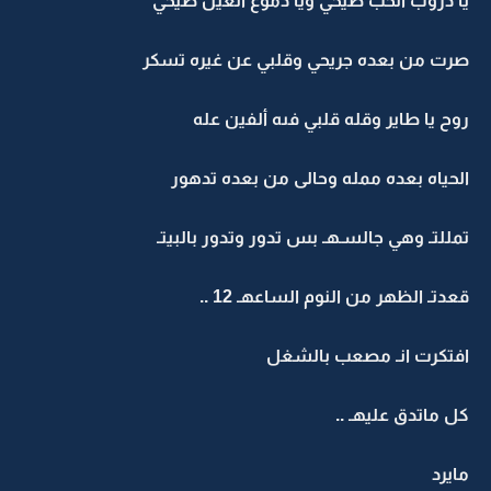
يا دروب الحب صيحي ويا دموع العين طيحي
صرت من بعده جريحي وقلبي عن غيره تسكر
روح يا طاير وقله قلبي فىه ألفين عله
الحياه بعده ممله وحالى من بعده تدهور
تمللتـ وهي جالسـهـ بس تدور وتدور بالبيتـ
قعدتـ الظهر من النوم الساعهـ 12 ..
افتكرت انـ مصعب بالشغل
كل ماتدق عليهـ ..
مايرد