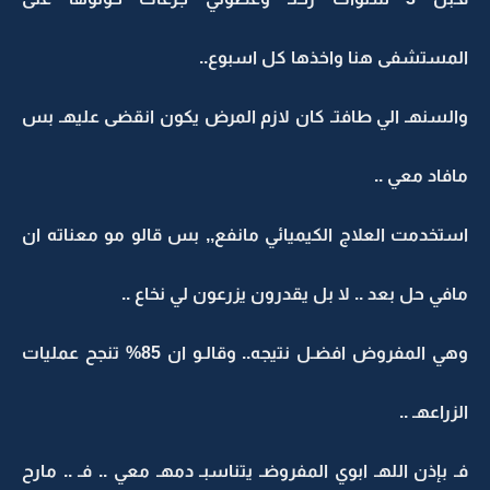
المستشفى هنا واخذها كل اسبوع..
والسنهـ الي طافتـ كان لازم المرض يكون انقضى عليهـ بس
مافاد معي ..
استخدمت العلاج الكيميائي مانفع,, بس قالو مو معناته ان
مافي حل بعد .. لا بل يقدرون يزرعون لي نخاع ..
وهي المفروض افضـل نتيجه.. وقالـو ان 85% تنجح عمليات
الزراعهـ ..
فـ بإذن اللهـ ابوي المفروضـ يتناسبـ دمهـ معي .. فـ .. مارح