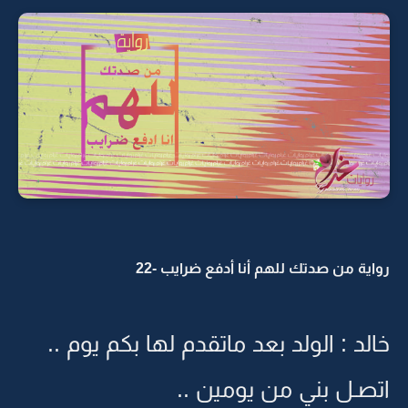
رواية من صدتك للهم أنا أدفع ضرايب -22
خالد : الولد بعد ماتقدم لها بكم يوم ..
اتصـل بني من يومين ..