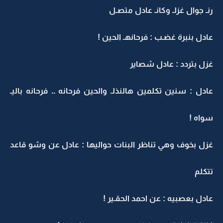
رنـ جوال غزلـ وكانـ عادل متصـل
عادل بنبرة غضـب : فرحانهـ الحين !
غزل بتردد : عادل شصاير
عادل : سنين تكلمين هالنذلـ والحين فرحانه .. فرحانه باليـ
سواه !
غزل بخوف وهي تناظر البنات حواليها : عادل عن وشو قاعد
تتكلم
عادل بعصبيه : عن احمد الحقـير !