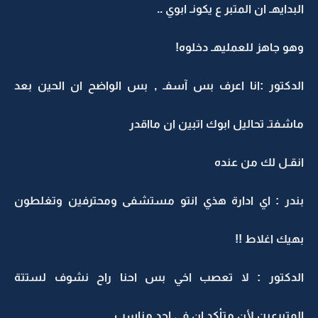
البدايهـ ان المتبر ع يكونـ ابوي ..
وهو جاهز للعمليهـ دخلوه!
الدكتور :انا اعرف بس آسفـ , بس الواضح ان الحين بعد
ماشفتـ تحاليل ابوك اتبين ان مااقدر
انقـل لك من عنده
بندر : اي ادارة هذي انتو مستشفى ومحترفين وتغلطون
بهيك اغلاط !!
الدكتور : لا تعصب اخي بس احنا راح نشوف لستتة
المتبرعين لأن متأكد ان في احد مناسب..