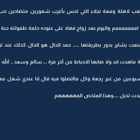
تعب لاهلة ومعة نجلاء اللي تحس بأغرب شعورين متضادين حب كب
 امممممممم واليوم بعد زواج فهاد على عنوده حلمة طفولته حبة الا
عت بشاير بدور بطريقتها ..... حمد الحال هو الحال كذلك عند تر
 ماهدت ابد ولا صابها الاحباط من آخر مرة ... سالم وسعد .. الله
اسبوعين من غير رجعة وكل مااتصلوا فيه قال انا عندي شغل مهم
دت تذبل ....وهذا الملخص المهههههم