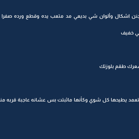
نن اشكال وألوان شي بديعي مد متعب يده وقطع ورده صفرا 
لي خفيف
 شعرك طقم بلوزتك
تعمد يطيحها كل شوي وكأنها ماثبتت بس عشانه عاجبة قربه منها 