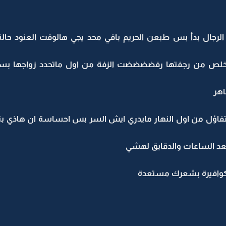
جال بدأ بس طبعن الحريم باقي محد يجي هالوقت العنود حالتها 
تتخلص من رجفتها رفضضضضت الزفة من اول ماتحدد زواجها بسب
اهر
تفاؤل من اول النهار مايدري ايش السر بس احساسة ان هاذي بتك
عد الساعات والدقايق لهشي
أ الكوافيرة بشعرك مستعدة