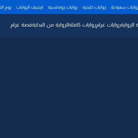
وايات سعودية
روايات خليجيه
روايات رومانسية
ارشيف الروايات
يوم ال
 الرواية
روايات غرام
روايات كاملة
الرواية من البداية
قصة غرام