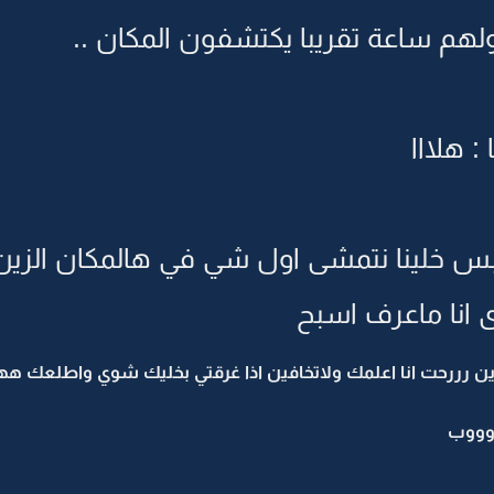
لهم ساعة تقريبا يكتشفون المكان ..
 هلااا
بس خلينا نتمشى اول شي في هالمكان الزين
 انا ماعرف اسبح
ا وين رررحت انا اعلمك ولاتخافين اذا غرقتي بخليك شوي واطلع
دوووب