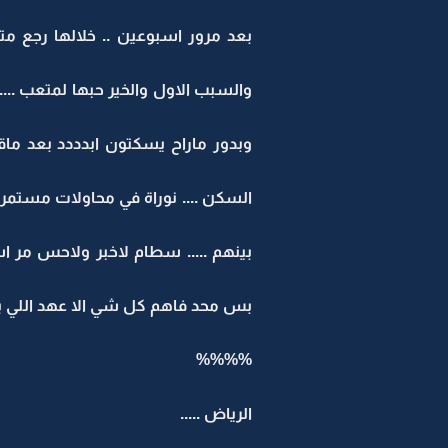
بعد مرور اسبوعين .. خلالها رجع م
والسبب الاول والخير حبها لمتعب ....
وبدور ماراح يسكتون ابدددد بعد ماقن
السكن .... نوراة في محاولات مستمرة
بينهم ..... سطام لاخبر ولاحس مر 
بس محد فاهم كل شي الا عهد اللي ب
%%%%
الرياض .....