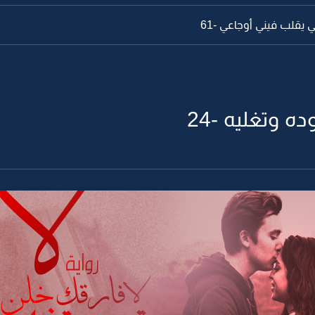
 يقلب فيني أوجاعي -61
ه وتغليه -24