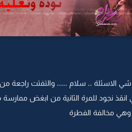
 شي الاسئلة .. سلام ..... والتفتت راجعة م
ي انقذ نجود للمرة الثانية من ابغض ممارس
 وهي مخالفة الفطرة