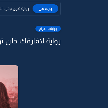
بارت من
رواية تدري وش اللي
روايات_غرام
رواية لافارقك خلن تود