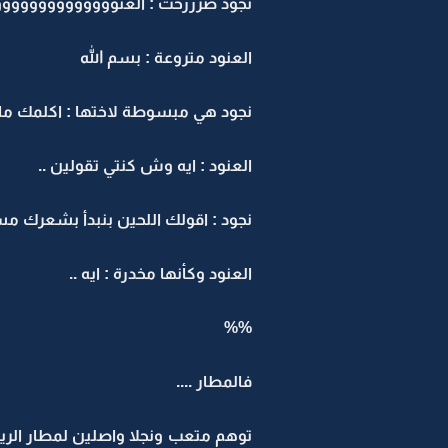
نجود صرررخت : العنووووووووووووو
العنود متروعة : بسم الله
نجود هي مبسوطة لاختها : اكل
العنود : ايه وش كنتي تقولين ..
نجود : اقولك اللحين بنبدأ بشعرك م
العنود وكأنها مخدرة : ايه ..
%%
فالمطار ....
توهم متعب ونجلا واصلين لمطار الري