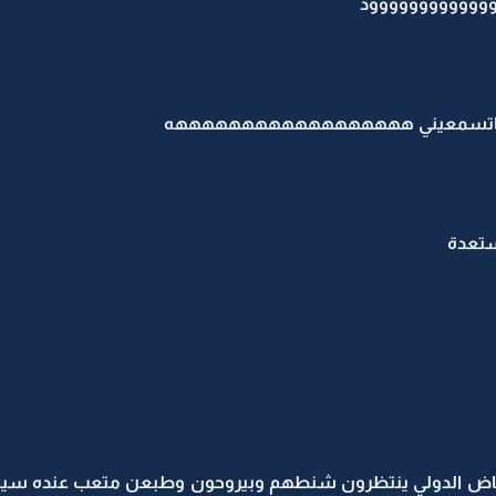
ووووووووووووود
مك ماتسمعيني ههههههههههههههههههه
ستعدة
اض الدولي ينتظرون شنطهم وبيروحون وطبعن متعب عنده سيارة ث