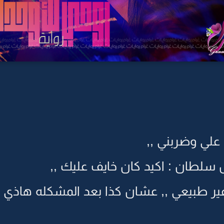
علي وضربني ,,
لطان : اكيد كان خايف عليك ,,
غير طبيعي ,, عشان كذا بعد المشكله هاذي ا