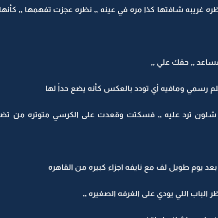
ه غريبه شافتها كذا مره في عينه ,, نظره عجزت تفهمها ,, كأنها
ساعد ,, حقك علي ,,
لم رسمي ومافيه أي تودد بالعكس كأنه يضع حداً لها
فت شلون ترد عليه ,, فسكتت وقعدت على الكرسي متوتره من تض
بعد يوم طويل لف مع نايفه اجزاء كبيره من القاهره
ر الباب اللي يودي على الغرفه الصغيره ,,