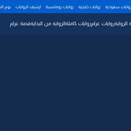
وايات سعودية
روايات خليجيه
روايات رومانسية
ارشيف الروايات
يوم ال
 الرواية
روايات غرام
روايات كاملة
الرواية من البداية
قصة غرام