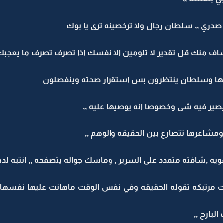
صدري ,, سلطان رجال ولا ترخصينه ترى يا بوك
ا شاف منك قل تقدير لا تلومين الا نفسك اذا تصرف تصرف ما يعجبك 
 انها وسلطان ينتظرون بس استقرار صحته وينفصلون
صير فيه شي وخصوصا انه يوصيها عليه ,,
مشاعرها تتصارع بين الحقيقه والوهم ,,
ه ,شافته متمدد على السرير , وماسك جواله يتصفحه ,, انتبه لدخو
نت مرتبكه تقوله الحقيقه وفي نفس الوقت ماهانت عليها نفسها
بارح ,,