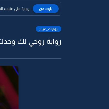
بارت من
رواية على عتبات الم
روايات_غرام
رواية روحي لك وحدك -