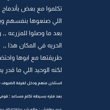
تكلموا مع بعض بأندماج وك
اللي صنعوها بنفسهم وبد
بعد ما وصلوا للمزرعه ,,
الحريه في المكان هذا ,,
طريقتها مع ابوها واحتضان
لكنه الوحيد اللي ما قدر ي
استئذن منهم ودخل لغرفة الضيوف ير
بعد فتره بسيطه تكلم مساعد : قو
عبير بطفش : ماله شر يبا اذا ارتاح بي