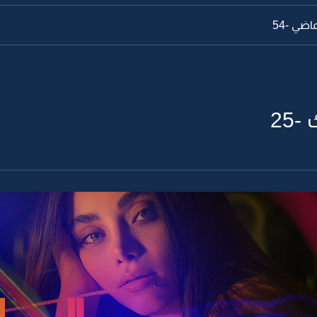
اضي -53
25