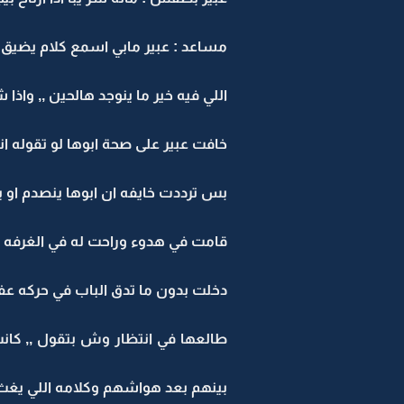
مساعد : عبير مابي اسمع كلام يضيق 
اللي فيه خير ما ينوجد هالحين ,, واذ
خافت عبير على صحة ابوها لو تقوله
بس ترددت خايفه ان ابوها ينصدم او ي
قامت في هدوء وراحت له في الغرفه و
دخلت بدون ما تدق الباب في حركه عفوي
طالعها في انتظار وش بتقول ,, كا
بينهم بعد هواشهم وكلامه اللي يغث ال