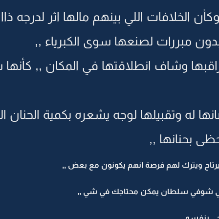
أن الخلافات اللي بينهم مالها اثر لدرجه ذا
ون مبررات لصنعها سوى الكبرياء ,,
 راقبها وشاف انطلاقتها في المكان ,, كأن
ها له وتقبيلها لوجه يشعره بكمية الحنان ال
حظى بحنانها ,,
تاح ويترك لهم فرصة انهم يكونون مع بعض ,,
مي شوفي سلطان يمكن محتاجك في شي ,,
جي بنفسه ,,