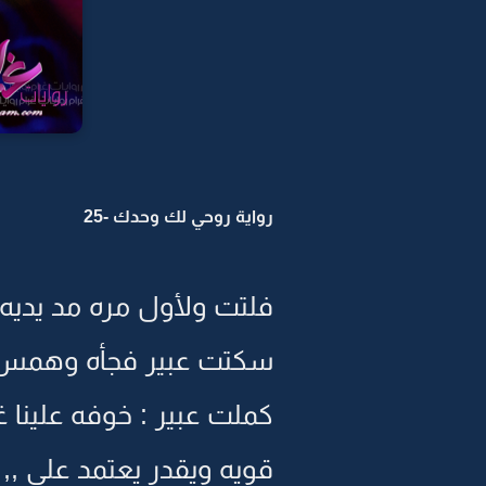
رواية روحي لك وحدك -25
فلتت ولأول مره مد يديه 
سكتت عبير فجأه وهمس س
كملت عبير : خوفه علينا 
قويه ويقدر يعتمد علي ,,