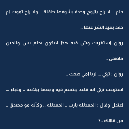
حلم .. لا راح يتزوج وحدة يشوفها طفلة .. ولا راح تموت ام
حمد بعيد الشر عنها ..
روان استغربت وش فيه هذا لايكون يحلم بس وللحين
ماصحى ..
روان : تركي ... ترىا امي صحت ..
استوعب تركي انه قاعد يبتسم فيه وجهها ببلاهه .. وغباء ...
اعتدل وقال : الحمدلله يارب .. الحمدلله .. وكأنه مو مصدق ..
من قاالك ..؟