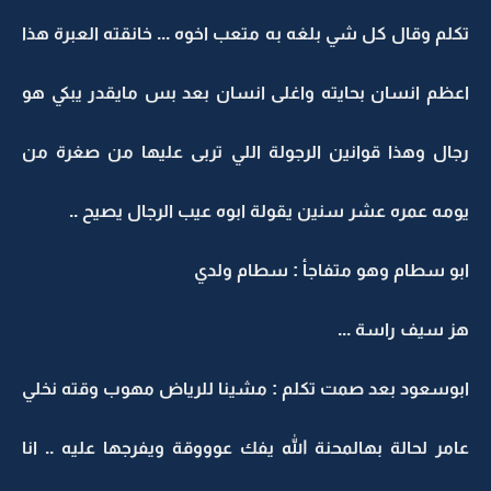
تكلم وقال كل شي بلغه به متعب اخوه ... خانقته العبرة هذا
اعظم انسان بحايته واغلى انسان بعد بس مايقدر يبكي هو
رجال وهذا قوانين الرجولة اللي تربى عليها من صغرة من
يومه عمره عشر سنين يقولة ابوه عيب الرجال يصيح ..
ابو سطام وهو متفاجأ : سطام ولدي
هز سيف راسة ...
ابوسعود بعد صمت تكلم : مشينا للرياض مهوب وقته نخلي
عامر لحالة بهالمحنة الله يفك عوووقة ويفرجها عليه .. انا