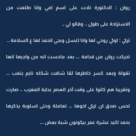
روان : الدكتورة نادت على اسم امي وانا طلعت من
الاستراحة على طول .. وقالو لي ..
تركي : اوكي روحي لها وانا اغسل وبجي اتحمد لها ع السلامة ..
تحركت روان من قدامة ... بعد ماحست انه من واجبها انها
تقولة وبعد كسر خاطرها لمّا شافت شكله نايم بتعب ...
وتقريبا هم كانوا على وقت آخر العصر بداية المغرب .. صارت
تحس صدق ان تركي اخوها ... تعاملة وحتى اسلوبة يذكرها
بحمد اكيد عشرة عمر بيكونون شبة بعض ...