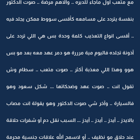
مع متعب اول ماجاء للديره .. والاهم مرضة .. صوت الدكتور
بنفسة يتردد على مسامعه كأقسى سووط ممكن يجلد فيه
.. أقسى انواع التعذيب كلمة وحدة بس هي اللي تردد على
أذونة تجلده فاليوم مية مرررة هو دمر عهد معه بعد مو بس
هوو وهذا اللي معذبة أكثر .. صوت متعب .. سطام وش
تقول انت .. صوت عهد وضحكاتها ... شكل سعود وهو
فالسيارة .. وآخر شي صوت الدكتور وهو يقولة انت مصاب
بالايدز .. أيدز .. أيدز .. أيدز ... السبب نقل دم أو شفرات حلاقة
عند حلاق مو نظيف .. أو لاسمح الله علاقات جنسية محرمة