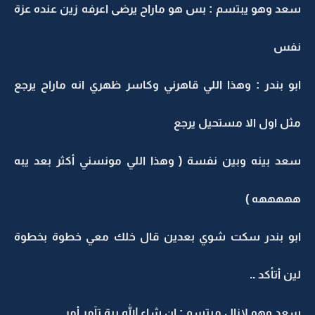
سعد وهو يبتسم : بس هو ماراح يرضى اعرفه زين عنده عزة
نفس
ابو بندر : وهذا اللي قاهرني وكاسر ظهري انه ماراح يرجع
مثل اول الا مستحيل يرجع
سعد بينه وبين نفسة ( وهذا اللي مونسني أكثر بعد يبه
هههههه )
ابو بندر سكت شوي بعدين قال خلك معي خطوة بخطوة
لين أتأكد ..
سعد وهو لازال مبتسم : ان شاء الله يبة تآمر أمر ...