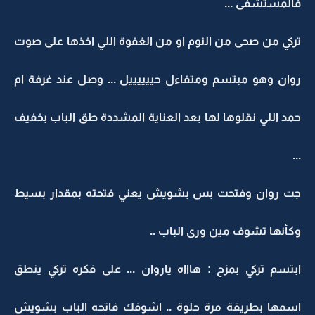
فالمستشفى ...
تركي من صحى من النوم او من الغفوة اللي اخذها على صوت
روان وهو مبتسم ومتفاءل حييييييل ... وصل عند غرفة ام
حمد اللي نقلوها لها بعد العناية المشددة طق الباب بخفيف
...
جت روان وفتحت بس بشويش يعني فتحته بمقدار بسيط
وكأنها تشوف مين ورى الباب ..
ابتسم تركي بمزح : هاااه ياروان ... على فكره تركي ينطق
اسمها بطريقة مرة حلوة .. اشوفك فاتحه الباب بشويش