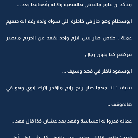
متأكد ان عامر ماله في هالقضية ولا له بأصحابها بعد ...
ابوسطام وهو حاز في خاطرة اللي سواه ولده رغم انه صميم
عملة : خلاص صار بس لازم واحد يقعد عن الحريم مايصير
نتركهم كذا بدون رجال
ابوسعود ناظر في فهد وسيف ...
سيف : انا مهما صار رايح رايح مااقدر اترك ابوي وهو في
هالموقف ..
عمانه قدروا له احساسة وفهد بعد عشان كذا قال فهد ..
فهد : خلاص انا اللي بجلس بس بلغوني كل شي اول بأول