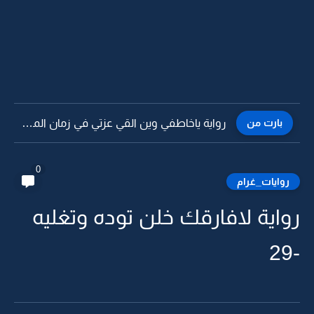
بارت من
رواية ياخاطفي وين القي عزتي في زمان المذلة -71
0
روايات_غرام
رواية لافارقك خلن توده وتغليه
-29