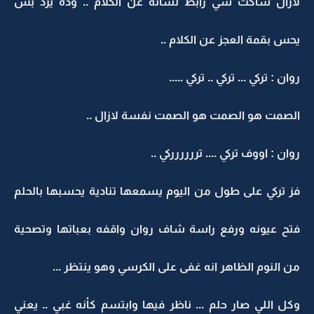
لازال ساكت شي رابط لسانه عن الكلام .. وده يرد بس
يحس بقمة العجز عن الكلام ..
روان : تركي ... تركي .. تركي .....
الصمت هو الصمت هو الصمت نفسة لازال ..
روان : اووف تركي .... ترررررركي ..
فز تركي على طول من اليوم يسمعها تنادية يحسبها بالحلم
فتح عيونه ورفع راسة شاف روان واقفه بعباتها وتصحية
من النوم الظاهر انه غفى على الكرسي وهو ينتظر ...
وكل اللي صار حلم ... ناظر فيها وابتسم كأنه غبي .. يعني