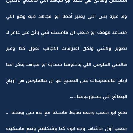
الشمس وهاذي هي خطة ابو مجاهد اللي ماتحتاج لاكمين
ولا غيرة بس اللي يعتبر أخطأ ابو مجاهد فيه وهو اللي
مساعد موقف ابو متعب ان مامسك شي بائن على عامر لا
تصوير ولاشي ولكن اعترافات الاجانب تقول كذا وغير
هالشي الفلوس اللي يدخلونها حسابة ابو مجاهد يفكر انها
ارباح هالممنوعات بس الصحيح هو ان هالفلوس هي ارباح
البضائع اللي يستوردونها .....
طلع ابو متعب ومعه ضابط ماسكة مع يده حتى يوصله ...
متعب أول ماشاف وجه ابوه كذا وشكلهم وهم ماسكينه