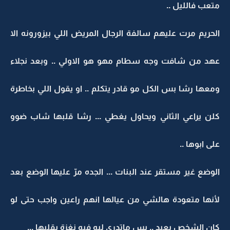
متعب فالليل ..
الحريم مرت عليهم سالفة الرجال المريض اللي بيزورونه الا
عهد من شافت وجه سطام مهو هو الاولي .. وبعد نجلاء
ومعها رشا بس الكل مو قادر يتكلم .. او يقول اللي بخاطرة
كلن يراعي الثاني ويحاول يغطي ... رشا قلبها شاب ضوو
على ابوها ..
الوضع غير مستقر عند البنات ... الجده مرّ عليها الوضع بعد
لأنها متعودة هالشي من عيالها انهم راعين واجب حتى لو
كان الشخص بعيد .. بس ماتدري ليه فيه نغزة بقلبها ...