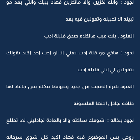
نجود : والله تخزين والا ماتخزين فهاد يبيك وانتي بعد مو
تبينه الا تحبينه وتموتين فيه بعد
العنود : بنت عيب هالكلام صدق قليلة ادب
نجود : هاذي مو قلة ادب يعني انا لو احب احد اكيد بقولك
بتقولين لي انتي قليلة ادب
العنود تلتزم الصمت من جديد وعيونها تتكلم بس ماعاد لها
طاقه تجادل اختها الملسونه
نجود بنذاله : اشوفك ساكته والا بالعادة تجادليني لما تطلع
روحي بس الموضوع فيه فهاد اكيد كل شوي سرحانه