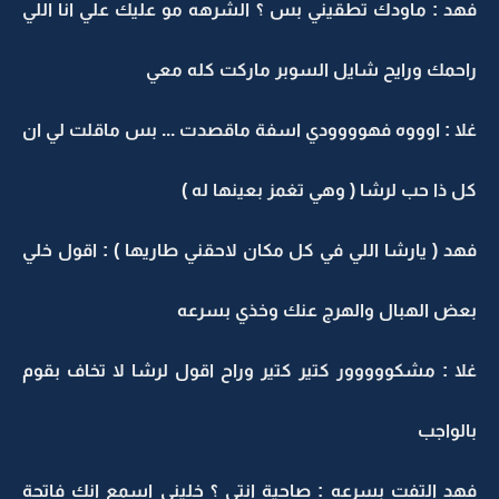
فهد : ماودك تطقيني بس ؟ الشرهه مو عليك علي انا اللي
راحمك ورايح شايل السوبر ماركت كله معي
غلا : اوووه فهوووودي اسفة ماقصدت ... بس ماقلت لي ان
كل ذا حب لرشا ( وهي تغمز بعينها له )
فهد ( يارشا اللي في كل مكان لاحقني طاريها ) : اقول خلي
بعض الهبال والهرج عنك وخذي بسرعه
غلا : مشكووووور كتير كتير وراح اقول لرشا لا تخاف بقوم
بالواجب
فهد التفت بسرعه : صاحية انتي ؟ خليني اسمع انك فاتحة