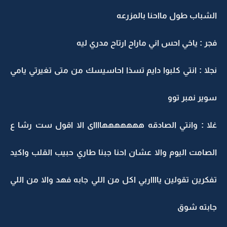
الشباب طول مااحنا بالمزرعه
فجر : ياخي احس اني ماراح ارتاح مدري ليه
نجلا : انتي كلبوا دايم تسذا احاسيسك من متى تغيرتي يامي
سوير نمبر توو
غلا : وانتي الصادقه هههههههااااى الا اقول ست رشا ع
الصامت اليوم والا عشان احنا جبنا طاري حبيب القلب واكيد
تفكرين تقولين يااااربي اكل من اللي جابه فهد والا من اللي
جابته شوق