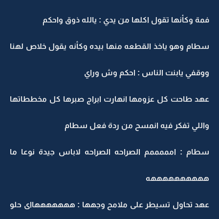
فمة وكأنها تقول اكلها من يدي : يالله ذوق واحكم
سطام وهو ياخذ القطعه منها بيده وكأنه يقول خلاص لهنا
ووقفي يابنت الناس : احكم وش وراي
عهد طاحت كل عزومها انهارت ابراج صبرها كل مخططاتها
واللي تفكر فيه انمسح من ردة فعل سطام
سطام : امممممم الصراحه الصراحه لاباس جيدة نوعا ما
ههههههههههه
عهد تحاول تسيطر على ملامح وجهها : هههههههااى حلو