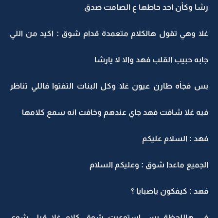
رشا وكأن احد حاطها ع الصامت صدق
غلا وهي تقول هالكلام متعمدة قدام شوق : اكيد من اللي
جابه حبيب القلب فهد والا لا يارشا
بس فجأه طارن عيون غلا وكل البنات التفتوا فاللي تناظر
فيه غلا شافت فهد جاي عندهم وخافت انه سمع كلامها
فهد : السلام عليكم
الجميع ماعدا شوق : وعليكم السلام
فهد : كيفكون ياصبايا ؟
في هاللحظة بس استوعبت شوق كلام غلا قبل شوي