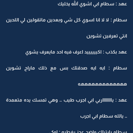
عهد : سطام ابي اشوي الله يخليك
سطام : لا لا انا اسوي كل شي وبعدين ماتقولين لي اللحين
انتي تعرفين تشوين
عهد بكذب : اكييييييد اعرف فيه احد مايعرف يشوي
سطام : ايه ايه صدقتك بس مع ذلك ماراح تشوين
هههههههههههههه
عهد : يااااااااربي ابي اجرب طيب .. وهي تمسك يده متعمدة
.. يالله سطام ابي اجرب
سطام بارتباك واضح عجز يغطيه : اوكي