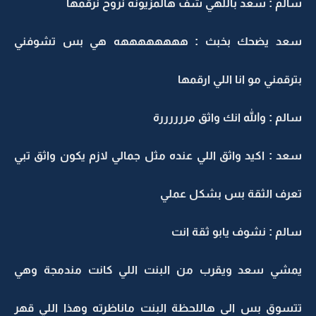
سالم : سعد باللهي شف هالمزيونه نروح نرقمها
سعد يضحك بخبث : ههههههههه هي بس تشوفني
بترقمني مو انا اللي ارقمها
سالم : والله انك واثق مررررررة
سعد : اكيد واثق اللي عنده مثل جمالي لازم يكون واثق تبي
تعرف الثقة بس بشكل عملي
سالم : نشوف يابو ثقة انت
يمشي سعد ويقرب من البنت اللي كانت مندمجة وهي
تتسوق بس الى هاللحظة البنت ماناظرته وهذا اللي قهر