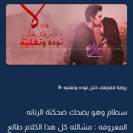
رواية لافارقك خلن توده وتغليه -9
سطام وهو يضحك ضحكتة الرنانه
المعروفه : مشالله كل هذا الكلام طالع