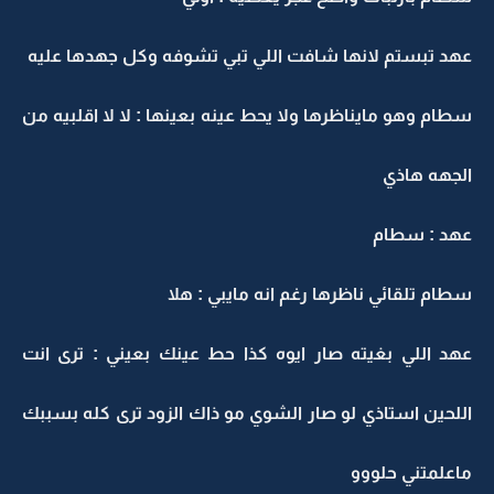
عهد تبستم لانها شافت اللي تبي تشوفه وكل جهدها عليه
سطام وهو مايناظرها ولا يحط عينه بعينها : لا لا اقلبيه من
الجهه هاذي
عهد : سطام
سطام تلقائي ناظرها رغم انه مايبي : هلا
عهد اللي بغيته صار ايوه كذا حط عينك بعيني : ترى انت
اللحين استاذي لو صار الشوي مو ذاك الزود ترى كله بسببك
ماعلمتني حلووو