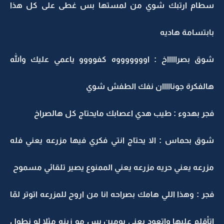
سطام ارتبك شوي من لمستها بس غطى على كل هذا
بابتسامة هاديه
شوق بصراااااخ : اوووووووه كفوووو ياعمي عليك والله
هالفكرة جونااااان نفك الطفش شوي
فجر بهدوء : طيب هدي اعصابك مايحتاج كل هالصراخ
شوق بحماس : الا يحتاج انتي فكري فيها مزرعه يعني فله
مزرعه يعني حريه مزرعه يعني الممنوع يصير تلقائي مسموح
فجر : وهذا اللي هامك بصراحه انا من اروح للمزرعه اتوتر لمّا
اتأقلم عليها واتعود يعني يومين بس مو زينه مثلا لو نطول