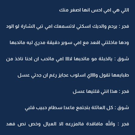
اللي هي امي احس انها اصغر منك
فجر : يرحم والديك اسكتي لاتسمعك امي تبي الشارة لو الود
ودها ماخلتني اقعد مع امي سوير دقيقة مدري ليه ماتحبها
شوق : يالخبلة مو ماتحبها لاااا امي ماتحب ان احنا ناخذ من
طبايعها تقول وااااي اسلوب عجايز رغم ان جدتي عسل
فجر : هذا انتي قلتيها عسل
شوق : كل العائلة بتجتمع ماعدا سطام حبيب قلبي
فجر : والله مافاقدة فالمزرعه الا العيال وخص نص فهد