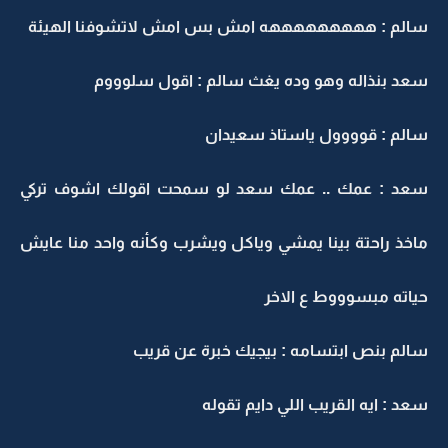
سالم : هههههههههه امش بس امش لاتشوفنا الهيئة
سعد بنذاله وهو وده يغث سالم : اقول سلوووم
سالم : قوووول ياستاذ سعيدان
سعد : عمك .. عمك سعد لو سمحت اقولك اشوف تركي
ماخذ راحتة بينا يمشي وياكل ويشرب وكأنه واحد منا عايش
حياته مبسوووط ع الاخر
سالم بنص ابتسامه : بيجيك خبرة عن قريب
سعد : ايه القريب اللي دايم تقوله