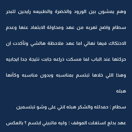
وهم يمشون بين الورود والخضرة والطبيعه رايحين للبحر
سطام واضح تهربه من عهد ومحاولة الابتعاد عنها وعدم
الاحتكاك فيها نهائي اما عهد ملاحظة هالشي وتأكدت ان
حركتها عند الباب لما مسكت ذراعه جابت نتيجة جدا ايجابيه
وهذا اللي خلاها تبتسم بمناسبه وبدون مناسبه وكأنها
هبله
سطام : حمدلله والشكر هبله انتي على وشو تبتسمين
عهد بدلع استغلت الموقف : وليه ماتبيني ابتسم ؟ بالعكس