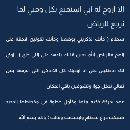
الا اروح له ابي استمتع بكل وقتي لما
نرجع للرياض
سطام ( كأنك تذكريني بوضعنا وكأنك تقولين لاحقة على
الهم فالرياض الله يعين قلبك ياعهد على اللي جاي ) : اوكي
لك ماطلبتي علي انا اوديك كل الاماكن اللي اعرفها بس
تعالي ندخل جواا وتشوفين باقي المكان
عهد بحركة ذكيه منها وكأول خطوة في مخططها الجديد
مسكت ذراع سطام وابتسمت وقالت : يالله بسم الله