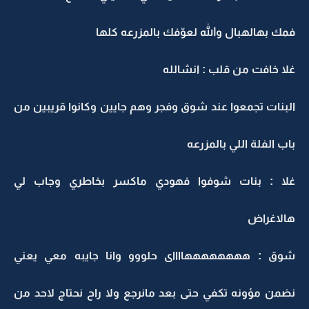
فمك بهالهبال والله لعوّفك بالمزرعه كلها
غلا خافت من قلب : انشالله
البنات تجمعوا عند شوق وفجر وهم جايين وكانوا قريبين من
باب الفلة اللي بالمزرعه
غلا : بنات شوفوا فهودي ماكسر بخاطري وجاب لي
هالاغراض
شوق : ههههههههااااى حلووو وانا جايبه معي يعني
نضمن مؤونه تكفي حتى بعد مانرجع ولا راح نحتاج لاحد من