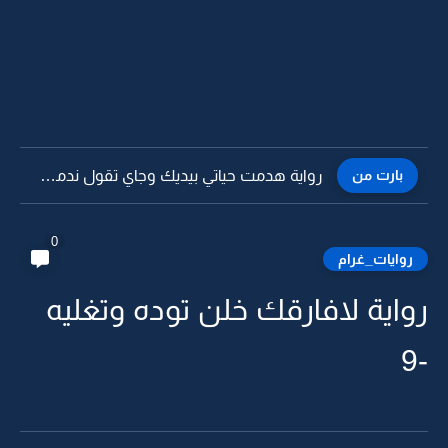
بارت من
رواية هدمت حياتي بيديك وجاي تقول ندمت -3
0
روايات_غرام
رواية لافارقك خلن توده وتغليه
-9