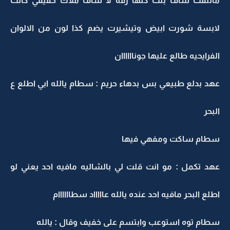
مالتفت شاف بنت كلها رقه لا شاف ملاك حقيقي كانت
لابسة شورت ابيض وتيشيرت يضم كذا لون من الالوان
الفرايحيه طالع عليها جوناااااان
عهد بدلع طبيعي بس بدهاء حريم : سطام يالله ابي اطلع ع
البحر
سطام ساكت ومفهي فيها
عهد تكمل : مو انت قلت لي بالشاليه مافيه احد يعني لو
اطلع البحر مافيه احد عنده يالله عاااااد سطاااااام
سطام توه استوعب وابتسم على خفيف وقال : يالله