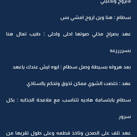
لاتروح وتخليني
سطام : هنا وين اروح امشي بس
عهد بصراخ مخلي صوتها احلى واحلى : طيب تعال هنا
بسررررعه
بعد هروله بسيطة وصل سطام : ايوه ايش عندك ياعهد
عهد : خلصت الشوي ممكن تذوق وتحكم يااستاذي
سطام بابتسامة هاديه تتناسب مع ملامحة الجذابه : بكل
سرور
عهد تلف على الصحن وتاخذ قطعه وعلى طول تقربها من