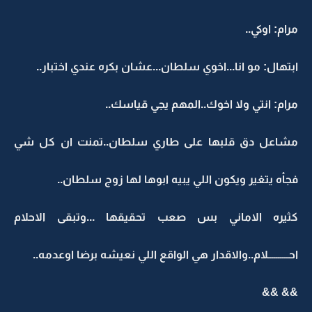
مرام: اوكي..
ابتهال: مو انا...اخوي سلطان...عشان بكره عندي اختبار..
مرام: انتي ولا اخوك..المهم يجي قياسك..
مشاعل دق قلبها على طاري سلطان..تمنت ان كل شي
فجأه يتغير ويكون اللي يبيه ابوها لها زوج سلطان..
كثيره الاماني بس صعب تحقيقها ...وتبقى الاحلام
احــــــــــلام..والاقدار هي الواقع اللي نعيشه برضا اوعدمه..
&& &&