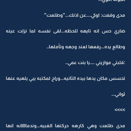
مدى وقفت: اوكي....عن اذنك..."وطلعت"
ضاري حس انه تايهه للحظه...لقى نفسه لما نزلت عينه
وطالع يده...رفعها لعند وجهه وتأملها..
:قلبتي موازيني ....يا بنت عمي..
تحسس مكان يدها بيده الثانيه...وراح لمكتبه يبي يلهيه عنها
ثواني...
>>>>
مدى طلعت وهي كارهه حركتها الغبيه...وندمااااانه انها