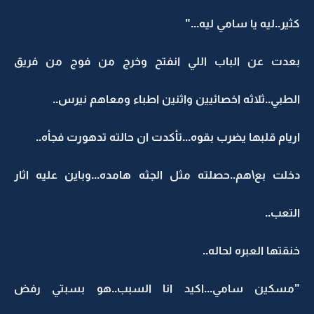
كثير..ليه يا سامي ليه..."
بعدت عن الباب اللي انفتح وخرج من فوج من فريق
الطبي..ثلاثه اخصائيين واثنين اطباء ومعاهم نيرس..
اريام قلبها يضرب بقوه...تأكدت ان حالته تدهورت فجأه..
دخلت بع\هم..حصلته مثل الجثه هامده...وباين عليه اثار
التعب..
خنقتها العبره لحاله..
"مسكين سامي...اكيد انا السبب..هو بسبتي رفض