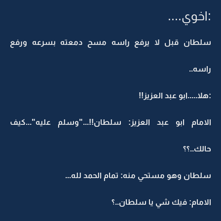
:اخوي....
سلطان قبل لا يرفع راسه مسح دمعته بسرعه ورفع
راسه..
:هلا.....ابو عبد العزيز!!
الامام ابو عبد العزيز: سلطان!!..."وسلم عليه"...كيف
حالك..؟؟
سلطان وهو مستحي منه: تمام الحمد لله...
الامام: فيك شي يا سلطان..؟