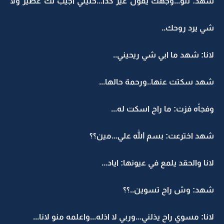
شهد: لنو...وجهك يقول غير كذا...خليني اجيب لك عصير ولا
شي يرد روحك..
لانا: شهد ما ابي شي ريحيني..
شهد سكتت عنها..ورحمة حالها...
وفجأه فزت: ما راح اسكت له...
شهد اخترعت: بسم الله علي...مين؟؟
لانا والحقد يلمع في عيونها: اياد...
شهد: وش راح تسوين..؟؟
لانا: مسوي راح يذلني...وربي لا اذله...واعلمه منو لانا...