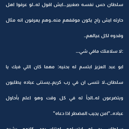
سلطان حس نفسه صغيير...ايش اقول له..لو عرفوا اهل
حارته ايش راح يكون موقفهم منه..وهم يعرفون انه مثال
وقدوه لكل عيالهم..
:لا سلامتك مافي شي...
ابو عبد العزيز ابتسم له بحنيه: مهما كان اللي فيك يا
سلطان..لا تنسى ان في رب كريم..يستنى عباده يطلبون
ويتضرعون له..الجأ له في كل وقت وهو اعلم بأحاول
عباده.."امن يجيب المضطر اذا دعاه"
سلطان رد له ابتسامه امتنان..بجد كلامه يشرح