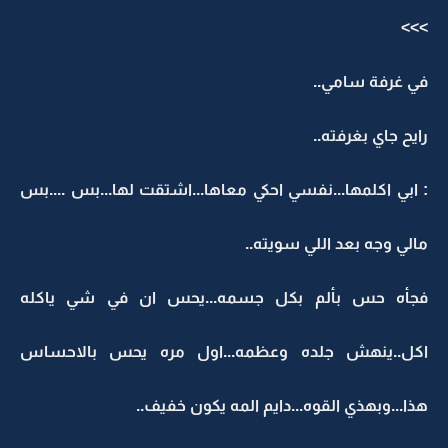
>>>
في غرفة سامي..
رايح جاي بغرفته..
: ابي اكلمها...نفسي احكي معاها...اشتقت لها...بس ....بس
مالي وجه بعد اللي سويته..
فجأه حس بألم بكل جسمه...يحس ان في شي ياكله
اكل..ينهش جلده وعظمه...اول مره يحس بالاحساس
هذا...وبهذي القوه...دايم المه يكون خفيف..