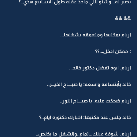
يصير له...وشنو اللي ماخذ عقله طول الاسابيع هذي..؟
&& &&
اريام بمكتبها ومتعمقه بشغلها...
: ممكن ادخل...؟؟
اريام: ايوه تفضل دكتور خالد...
خالد بأبتسامه واسعه: يا صبــــاح الخيـــر..
اريام ضحكت عليه: يا صبــــاح النور..
خالد جلس عند مكتبها: اخبارك دكتوره ايام..؟
اريام: شوفة عينك...تمام..والشغل ما يخلص..