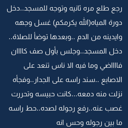
رجع طلع مره ثانيه وتوجه للمسجد..دخل
دورة المياه(الله يكرمكم) غسل وجهه
وايدينه من الدم ..وبعدها توضأ للصلاة..
دخل المسجد..وجلس بأول صف كاااان
فااااضي وما فيه الا ناس تنعد على
الاصابع ..سند راسه على الجدار..وفجأه
نزلت منه دمعه...كانت حبيسه وتحررت
غصب عنه..رفع رجوله لصده..حط راسه
ما بين رجوله وحس انه