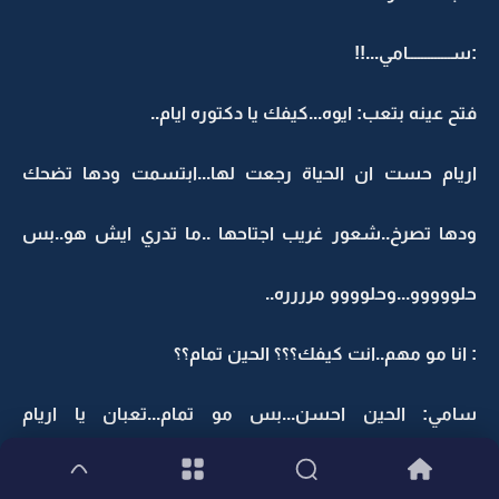
:ســـــــــــــامي...!!
فتح عينه بتعب: ايوه...كيفك يا دكتوره ايام..
اريام حست ان الحياة رجعت لها...ابتسمت ودها تضحك
ودها تصرخ..شعور غريب اجتاحها ..ما تدري ايش هو..بس
حلووووو...وحلوووو مرررره..
: انا مو مهم..انت كيفك؟؟؟ الحين تمام؟؟
سامي: الحين احسن...بس مو تمام...تعبان يا اريام
تعباااااان..