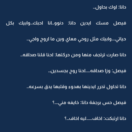
دانا: اوك بحاول..
فيصل مسك ايدين دانا: دنوو..انا احبك..وابيك بكل
حياتي...وابيك مثل روحي معاي وين ما اروح واجي..
دانا صارت ترتجف منها ومن حركتها: احنا قلنا صداقه..
فيصل: وزا صداقه....احنا روح بجسدين..
دانا تحاول تحرر ايدينها بهدوء وقلبها يدق بسرعه..
فيصل حس برجفة دانا: خايفه مني...؟
دانا ارتبكت: اخاف.....ليه اخاف..؟