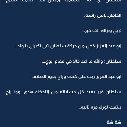
الخاطر..باس راسه.
:ربي يجزاك الف خير...
ابو عبد العزيز خجل من حركة سلطان:تبي تكبرني يا ولد..
سلطان: والله ما اعد كالا في مقام ابوي...
ابو عبد العزيز ربت على كتفه وراح يقيم الصلاة..
سلطان قرر يعيد كل حساباته من اللحظه هذي...وما راح
يلتفت لوراء مره ثانيه...
&& &&