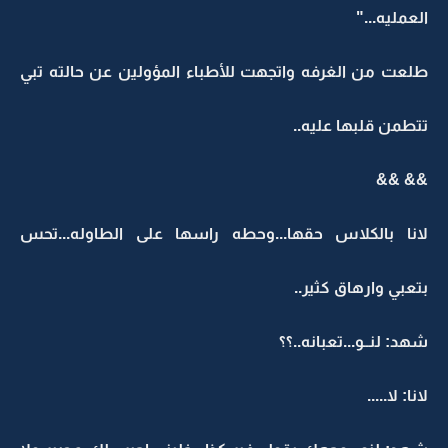
العمليه..."
طلعت من الغرفه واتجهت للأطباء المؤولين عن حالته تبي
تتطمن قلبها عليه..
&& &&
لانا بالكلاس حقها...وحطه راسها على الطاوله...تحس
بتعبي وارهاق كثير..
شهد: لنــو...تعبانه..؟؟
لانا: لا.....