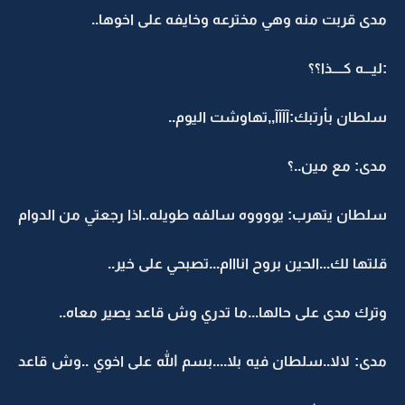
مدى قربت منه وهي مخترعه وخايفه على اخوها..
:ليـــه كــــذا؟؟
سلطان بأرتبك:آآآآ,,تهاوشت اليوم..
مدى: مع مين..؟
سلطان يتهرب: يووووه سالفه طويله..اذا رجعتي من الدوام
قلتها لك...الحين بروح انااام...تصبحي على خير..
وترك مدى على حالها...ما تدري وش قاعد يصير معاه..
مدى: لالا..سلطان فيه بلا....بسم الله على اخوي ..وش قاعد