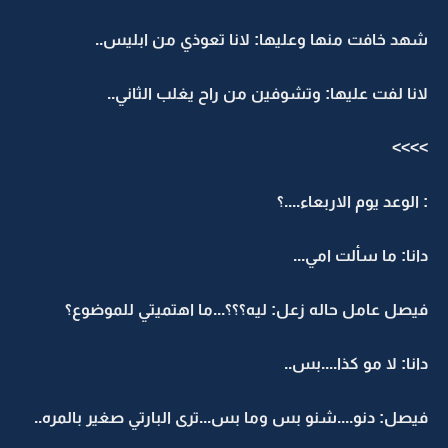
شهد خافت منها وعليها: لانا تعوذي من ابليس..
لانا لفت عليها: وتشوفين من راح يغلب الثاني..
>>>>
: الوعد يوم الاربعاء....؟
دانا: ما سألت امي...
فيصل عامل حاله زعل: ليه؟؟؟...ما اهتميتي للموضوع؟
دانا: لا مو كذا....بس..
فيصل: دنو....شنو بس وما بس...ترى البارتي صغير بالمره..