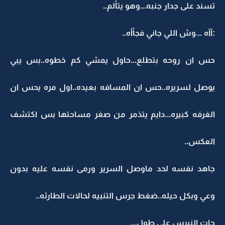
تسند على جدار جنبه...وهو يتألم..
:آآه ...وش اللي جاني فجأأه..
حس ان روحه بتطلع...حاول يمشي كم خطوه..بس يبي
يوصل لسريره..حس ان المسافه بعيده..اول مره يحس ان
الغرفه كبيره...دايم يتذمر من صغر مساحتها بس اكتشف
العكس..
جاهد نفسه لحد ماوصل السرير ورمى نفسه عليه بدون
وعي وبكل حيله..ضغط جرس التنبيه لحالات الطارئه..
جات النيرس على طول...