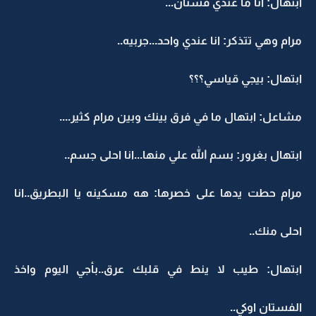
ابتهال: انا ما عندي فستان...
مرام وهي تتذكر: انا عندي واحد...جربيه..
ابتهال: بيجي قياسي؟؟؟
مشاعل: ابتهال ما في فرق بينك وبين مرام كثير....
ابتهال بغرور: بسم الله علي منها...انا احلى جسم..
مرام حطت يدها على خصرها: هه مسكينه يا البطريق..انا
احلى منك..
ابتهال: طيب لا ينط في قلبك عرق..بأجي اليوم واخذ
الفستان اوكي..