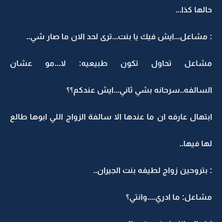
حالها كذا...
: مشاعل...ايش فيك يا بنت...ترى لحد الان ما صار شي..
مشاعل تحاول تكون طبيعيه: لا...مو عشان
السالفه..سرحانه بشي ثاني...ايش عندكم؟؟
ابتهال عارفه ان ما عندها الا سالفة الزواج اللي ابوها طالع
لها فيها..
: بتروحين زواج لطيفه بنت الجيران..
مشاعل: ما ادري....وانتي؟