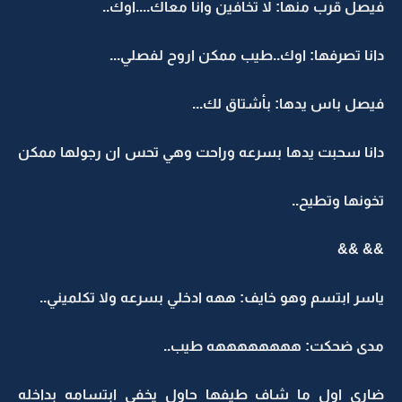
فيصل قرب منها: لا تخافين وانا معاك....اوك..
دانا تصرفها: اوك..طيب ممكن اروح لفصلي...
فيصل باس يدها: بأشتاق لك...
دانا سحبت يدها بسرعه وراحت وهي تحس ان رجولها ممكن
تخونها وتطيح..
&& &&
ياسر ابتسم وهو خايف: ههه ادخلي بسرعه ولا تكلميني..
مدى ضحكت: ههههههههه طيب..
ضاري اول ما شاف طيفها حاول يخفي ابتسامه بداخله