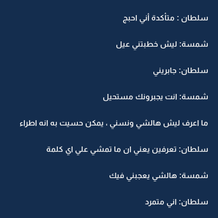
سلطان : متأكدة أني احبج
شمسة: ليش خطبتني عيل
سلطان: جابريني
شمسة: انت يجبرونك مستحيل
ما اعرف ليش هالشي ونسني ، يمكن حسيت به انه اطراء
سلطان: تعرفين يعني ان ما تمشي علي اي كلمة
شمسة: هالشي يعجبني فيك
سلطان: اني متمرد