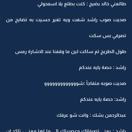
طالعني خالد بضيج : كنت بطلع يلا اسمحولي
صديت صوب راشد شفت ويه تغير حسيت به تضايج من
تصرفي بس سكت
طول الطريج تم ساكت لين ما وقفنا عند الاشارة رمس
راشد : حصة يايه عندكم
صديت صوبه متفاجأ :شووووووووووووو
راشد: حصة يايه عندكم
عبدالرحمن بشك : وانت شو عرفك
راشد : يعني تصرفاتك وعصبيتك الي ما لها معنى ، تاكد ان