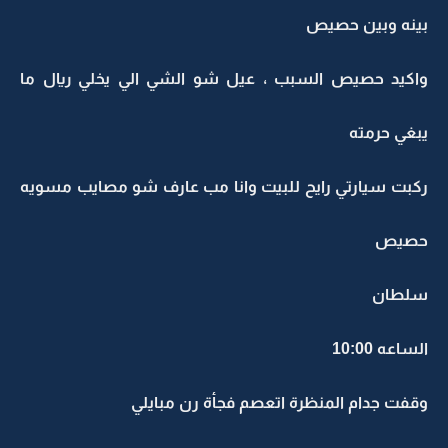
بينه وبين حصيص
واكيد حصيص السبب ، عيل شو الشي الي يخلي ريال ما
يبغي حرمته
ركبت سيارتي رايح للبيت وانا مب عارف شو مصايب مسويه
حصيص
سلطان
الساعه 10:00
وقفت جدام المنظرة اتعصم فجأة رن مبايلي