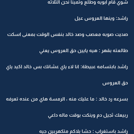
شوي قام ابويه وطلع وتمينا نحن الثلاثه
راشد: وينها العروس عيل
صديت صوبه معصب وصد خالد بنفس الوقت بمعنى اسكت
طالعته بقهر : هيه يايين حق العروس يعني
راشد بابتسامه عبيطة: انا لاء ياي عشانك بس خالد اكيد ياي
حق العروس
بسرعه رد خالد : ما عليك منه ، الرمسة هاي من عنده تعرفه
ربيعك ثجيل دم وينكت بوقت ماله داعي
راشد باستغراب : حشا بلاكم متكهربين جيه