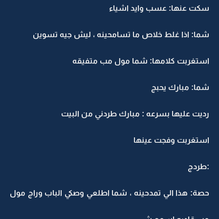
سكت عنها: عسب وايد اشياء
شما: اذا غلط خلاص ما تسامحينه ، ليش جيه تسوين
استغربت كلامها: شما مول مب متفيقه
شما: مبارك يحبج
رديت عليها بسرعه : مبارك طردني من البيت
استغربت وفجت عينها
:طردج
حصة: هذا الي تمدحينه ، شما اطلعي وصكي الباب وراج مول