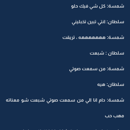
شمسة: كل شي فيك حلو
سلطان: انتي تبين تخبليني
شمسة: هههههههه ، تريقت
سلطان : شبعت
شمسة: من سمعت صوتي
سلطان: هيه
شمسة: دام انا الي من سمعت صوتي شبعت شو معناته
مهب حب