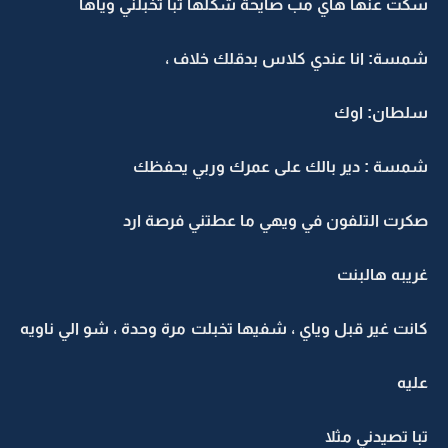
سكت عنها هاي مب صايحة شكلها تبا تخبلني وياها
شمسة: انا عندي كلاس بدقلك خلاف ،
سلطان: اوك
شمسة : دير بالك على عمرك وربي يحفظك
صكرت التلفون في ويهي ما عطتني فرصة ارد
غريبه هالبنت
كانت غير قبل وياي ، شفيها تخبلت مرة وحدة ، شو الي ناويه
عليه
تبا تصيدني مثلا