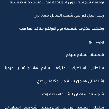
توقعت شمسة بدون لا اصد للتلفون عسب جيه طنشته
رحت اشل اغراضي شفت المبايل بعده يرن
وشفت مكتوب شمسة يوم اقولكم متاكد انها هيه
رديت: ألو
شمسة: السلام عليكم
سلطان باستهزاء : عليكم السلام هلا والله يا مرحبا
اشتقتيلي ها من سنة مب مكلمتني جنج
شمسة : سلطان ليش جاف جيه انت
سلطان: خمسين مرة في اليوم تتصلين شو تبيني اشتاق لج