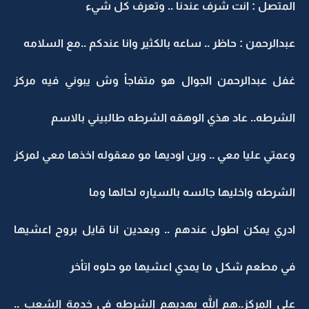
المتصل : انت شرف عندنا .. وتعرف كل شيء
عبدالرحمن : حاظر .. ساعه بالكثير وانا عندكم ..مع السلامه
غفل عبدالرحمن الجوال هو متفاجأ وش يبوني فيه مركز
الشرطه.. عاد هذي الوهقه الشرطه طالبيني بالاسم
وعمتي عليا معي .. وين اوديها مو معقوله اخذها معي لمركز
الشرطه واخليها جالسه بالسياره لحالها وما
ادري يمكن اطول عندهم .. وبعدين انا قايل بروح اعشيها
في مطعم شكل ما يمدي اعشيها مو حلوه اتأخر
على المركز..هم الله يهديهم الشرطه في خدمة الشعب ..