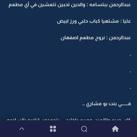
عبدالرحمن ببتسامه : والحين تحبين تتعشين في أي مطعم
عليا : مشتهيا كباب حلبي ورز ابيض
عبدالرحمن : نروح مطعم اصفهان
.
.
.
فـــــــي بنت بو مشاري ..
كان حريم طالعين وحريم داخلين .. يتحمدون لناديه بالسلامه
سجى وهي تصب القهوه للحريم