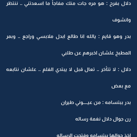
دلال بفرح : هو مره جات منك مفاجأ ما اسعدتني .. ننتظر
وانشوف
بدر وهو قايم : يالله انا طالع ابدل ملابسي وراجع .. وبمر
المطبخ علشان اخبرهم عن طلبي
دلال : لا تتأخر .. تعال قبل لا يبتدي الفلم .. علشان نتابعه
مع بعض
بدر ببتسامه : من عيـــــوني طيران
رن جوال دلال نغمة رساله
اخذ جوالها ببتسامه وفتحت الرساله