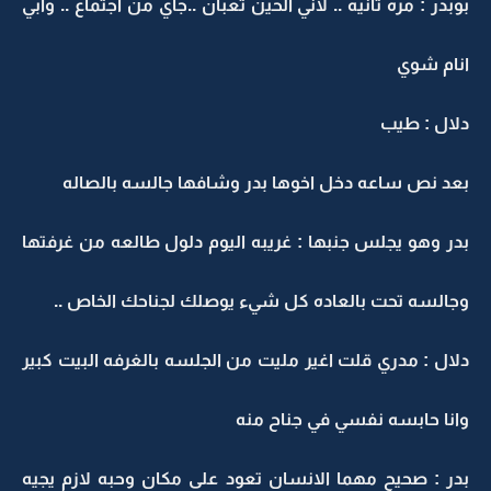
بوبدر : مره ثانيه .. لاني الحين تعبان ..جاي من اجتماع .. وابي
انام شوي
دلال : طيب
بعد نص ساعه دخل اخوها بدر وشافها جالسه بالصاله
بدر وهو يجلس جنبها : غريبه اليوم دلول طالعه من غرفتها
وجالسه تحت بالعاده كل شيء يوصلك لجناحك الخاص ..
دلال : مدري قلت اغير مليت من الجلسه بالغرفه البيت كبير
وانا حابسه نفسي في جناح منه
بدر : صحيح مهما الانسان تعود على مكان وحبه لازم يجيه