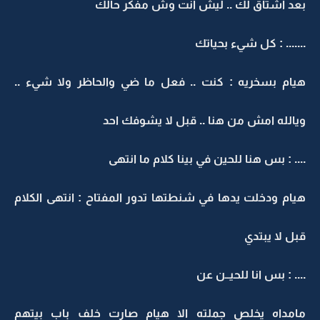
بعد اشتاق لك .. ليش انت وش مفكر حالك
....... : كل شيء بحياتك
هيام بسخريه : كنت .. فعل ما ضي والحاظر ولا شيء ..
ويالله امش من هنا .. قبل لا يشوفك احد
.... : بس هنا للحين في بينا كلام ما انتهى
هيام ودخلت يدها في شنطتها تدور المفتاح : انتهى الكلام
قبل لا يبتدي
.... : بس انا للحيــن عن
مامداه يخلص جملته الا هيام صارت خلف باب بيتهم