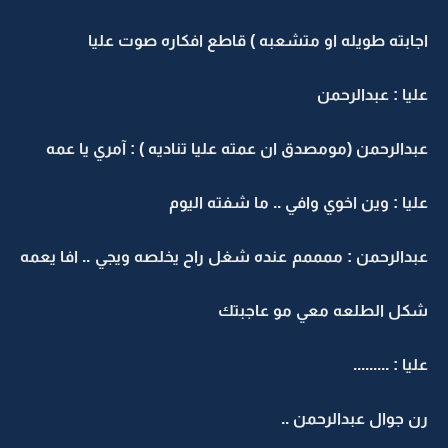
اجابته طويله او متشعبه ) قاطع افكاره صوت عليا
عليا : عبدالرحمن
عبدالرحمن (مومصدق ان عمته عليا تناديه ) : آمري يا عمه
عليا : وين اخوي وافي .. ما شفته اليوم
عبدالرحمن : ممممم عنده شغل راح يخلصه ويجي .. افا يعمه
شكل الطلعه معي مو عاجبتك
عليا : .........
رن جوال عبدالرحمن ..